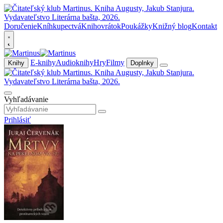
Doručenie
Kníhkupectvá
Knihovrátok
Poukážky
Knižný blog
Kontakt
E-knihy
Audioknihy
Hry
Filmy
Knihy
Doplnky
Vyhľadávanie
Prihlásiť