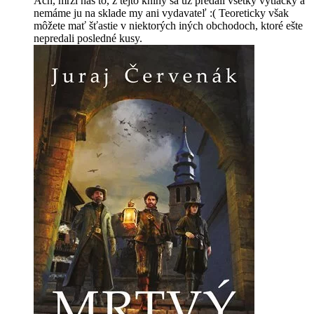
Ach, mrzí nás to, z tejto knihy sa už predali všetky výtlačky a
nemáme ju na sklade my ani vydavateľ :( Teoreticky však
môžete mať šťastie v niektorých iných obchodoch, ktoré ešte
nepredali posledné kusy.