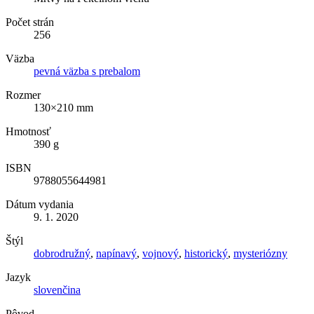
Počet strán
256
Väzba
pevná väzba s prebalom
Rozmer
130×210 mm
Hmotnosť
390 g
ISBN
9788055644981
Dátum vydania
9. 1. 2020
Štýl
dobrodružný
,
napínavý
,
vojnový
,
historický
,
mysteriózny
Jazyk
slovenčina
Pôvod