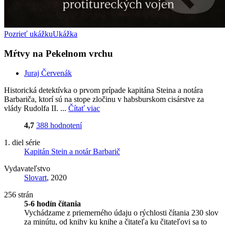
Pozrieť ukážku
Ukážka
Mŕtvy na Pekelnom vrchu
Juraj Červenák
Historická detektívka o prvom prípade kapitána Steina a notára
Barbariča, ktorí sú na stope zločinu v habsburskom cisárstve za
vlády Rudolfa II. ...
Čítať viac
4,7
388 hodnotení
1. diel série
Kapitán Stein a notár Barbarič
Vydavateľstvo
Slovart
, 2020
256 strán
5-6 hodín čítania
Vychádzame z priemerného údaju o rýchlosti čítania 230 slov
za minútu, od knihy ku knihe a čitateľa ku čitateľovi sa to