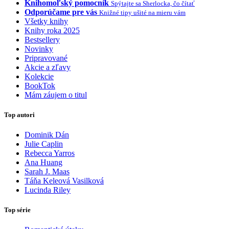
Knihomoľský pomocník
Spýtajte sa Sherlocka, čo čítať
Odporúčame pre vás
Knižné tipy ušité na mieru vám
Všetky knihy
Knihy roka 2025
Bestsellery
Novinky
Pripravované
Akcie a zľavy
Kolekcie
BookTok
Mám záujem o titul
Top autori
Dominik Dán
Julie Caplin
Rebecca Yarros
Ana Huang
Sarah J. Maas
Táňa Keleová Vasilková
Lucinda Riley
Top série