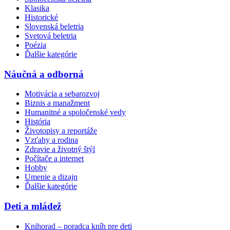
Klasika
Historické
Slovenská beletria
Svetová beletria
Poézia
Ďalšie kategórie
Náučná a odborná
Motivácia a sebarozvoj
Biznis a manažment
Humanitné a spoločenské vedy
História
Životopisy a reportáže
Vzťahy a rodina
Zdravie a životný štýl
Počítače a internet
Hobby
Umenie a dizajn
Ďalšie kategórie
Deti a mládež
Knihorad – poradca kníh pre deti