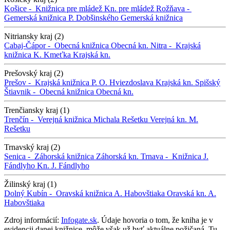
Košice -
Knižnica pre mládež
Kn. pre mládež
Rožňava -
Gemerská knižnica P. Dobšinského
Gemerská knižnica
Nitriansky kraj (2)
Cabaj-Čápor -
Obecná knižnica
Obecná kn.
Nitra -
Krajská
knižnica K. Kmeťka
Krajská kn.
Prešovský kraj (2)
Prešov -
Krajská knižnica P. O. Hviezdoslava
Krajská kn.
Spišský
Štiavnik -
Obecná knižnica
Obecná kn.
Trenčiansky kraj (1)
Trenčín -
Verejná knižnica Michala Rešetku
Verejná kn. M.
Rešetku
Trnavský kraj (2)
Senica -
Záhorská knižnica
Záhorská kn.
Trnava -
Knižnica J.
Fándlyho
Kn. J. Fándlyho
Žilinský kraj (1)
Dolný Kubín -
Oravská knižnica A. Habovštiaka
Oravská kn. A.
Habovštiaka
Zdroj informácií:
Infogate.sk
. Údaje hovoria o tom, že kniha je v
evidencii danej knižnice, môže však už byť aktuálne požičaná. Tu