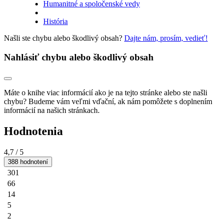
Humanitné a spoločenské vedy
História
Našli ste chybu alebo škodlivý obsah?
Dajte nám, prosím, vedieť!
Nahlásiť chybu alebo škodlivý obsah
Máte o knihe viac informácií ako je na tejto stránke alebo ste našli
chybu? Budeme vám veľmi vďační, ak nám pomôžete s doplnením
informácií na našich stránkach.
Hodnotenia
4,7
/ 5
388 hodnotení
301
66
14
5
2