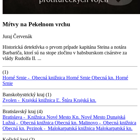
Mŕtvy na Pekelnom vrchu
Juraj Červenák
Historická detektívka o prvom prípade kapitána Steina a notára
Barbariča, ktorí sú na stope zločinu v habsburskom cisárstve za
vlády Rudolfa II. ...
(1)
Horné Srnie -
Obecná knižnica Horné Srnie
Obecná kn. Horné
Srnie
Banskobystrický kraj (1)
Zvolen -
Krajská knižnica Ľ. Štúra
Krajská kn.
Bratislavský kraj (4)
Bratislava -
Knižnica Nové Mesto
Kn. Nové Mesto
Dunajská
Lužná -
Obecná knižnica
Obecná kn.
Malinovo -
Obecná knižnica
Obecná kn.
Pezinok -
Malokarpatská knižnica
Malokarpatská kn.
Košický kraj (2)