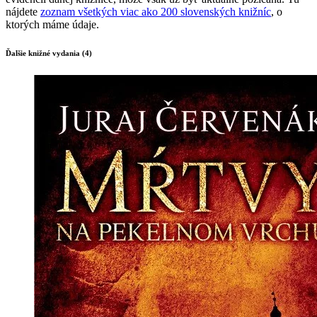
nájdete
zoznam všetkých viac ako 200 slovenských knižníc
, o
ktorých máme údaje.
Ďalšie knižné vydania (4)