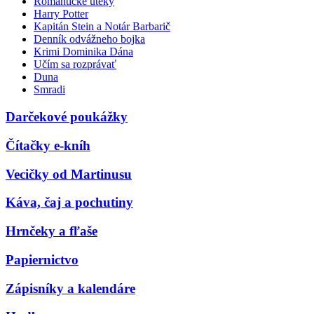
Romantické úteky
Harry Potter
Kapitán Stein a Notár Barbarič
Denník odvážneho bojka
Krimi Dominika Dána
Učím sa rozprávať
Duna
Smradi
Darčekové poukážky
Čítačky e-kníh
Vecičky od Martinusu
Káva, čaj a pochutiny
Hrnčeky a fľaše
Papiernictvo
Zápisníky a kalendáre