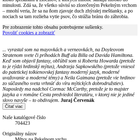
minulosti. Zdá sa, že všetko súvisí so zlorečeným Pekelným vrchom
– mnohí veria, že sa na ňom zjavuje duch zhýralej meštianky, a po
nociach sa tam rozlieha vytie psov, čo strážia bránu do záhrobia.
Pre zobrazenie tohto obsahu potrebujeme sušienky.
Povoliť cookies a zobraziť
... vyrastal som na mayovkách a verneovkách, na Doyleovom
Stratenom svete či príhodách Buff ala Billa od Davida Hamiltona.
Keď som objavil fantasy, obľúbil som si Roberta Howarda (pretože
to je rýdzi hrdinský mýtus), Andrzeja Sapkowského (pretože vniesol
do patetickej tolkienovskej fantasy moderný jazyk, moderné
uvažovanie a moderné témy) a Neila Gaimana (pretože vie hrdinov
zo súčasného sveta vrhnúť do víru mýtických dobrodružstiev).
Naposledy ma nadchol Cormac McCarthy, pretože je to majster
jazyka a v románe Cesta predviedol literatúru, v ktorej nie je jediné
slovo navyše – to obdivujem.
Juraj Červenák
Čítať viac
Naše katalógové číslo
704423
Originálny názov
Mŕtvy na Pekelnom vrchu