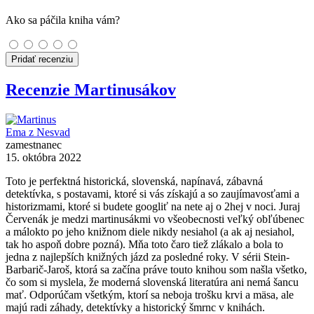
Ako sa páčila kniha vám?
Pridať recenziu
Recenzie Martinusákov
Ema z Nesvad
zamestnanec
15. októbra 2022
Toto je perfektná historická, slovenská, napínavá, zábavná
detektívka, s postavami, ktoré si vás získajú a so zaujímavosťami a
historizmami, ktoré si budete googliť na nete aj o 2hej v noci. Juraj
Červenák je medzi martinusákmi vo všeobecnosti veľký obľúbenec
a málokto po jeho knižnom diele nikdy nesiahol (a ak aj nesiahol,
tak ho aspoň dobre pozná). Mňa toto čaro tiež zlákalo a bola to
jedna z najlepších knižných jázd za posledné roky. V sérii Stein-
Barbarič-Jaroš, ktorá sa začína práve touto knihou som našla všetko,
čo som si myslela, že moderná slovenská literatúra ani nemá šancu
mať. Odporúčam všetkým, ktorí sa neboja trošku krvi a mäsa, ale
majú radi záhady, detektívky a historický šmrnc v knihách.