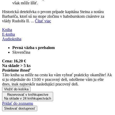
však môže líšiť.
Historická detektívka o prvom prípade kapitána Steina a notára
Barbariča, ktorí sú na stope zločinu v habsburskom cisárstve za
vlády Rudolfa II. ...
Čítať viac
Kniha
E-kniha
Audiokniha
Pevná väzba s prebalom
Slovenčina
Cena:
16,20 €
Na sklade > 5 ks
Posielame ihneď
Táto kniha sa môže na cestu ku vám vybrať prakticky okamžite! Ak
si ju objednáte do 13:00 v pracovný deň, odošleme vám ju ešte
dnes, inak najneskôr nasledujúci pracovný deň.
Vložiť do košíka
Rezervovať v kníhkupectve
Na sklade v 24 kníhkupectvách
Pridať do zoznamu
Sledovať dostupnosť