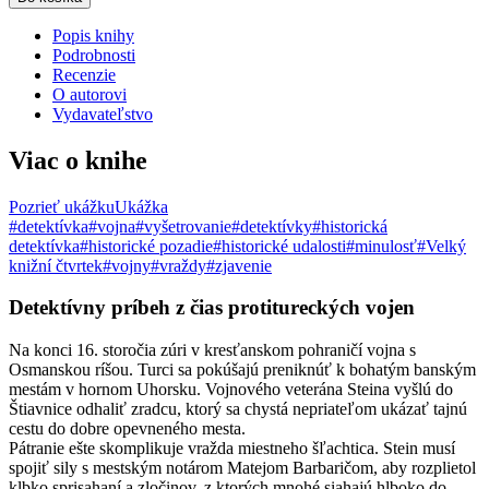
Popis knihy
Podrobnosti
Recenzie
O autorovi
Vydavateľstvo
Viac o knihe
Pozrieť ukážku
Ukážka
#detektívka
#vojna
#vyšetrovanie
#detektívky
#historická
detektívka
#historické pozadie
#historické udalosti
#minulosť
#Velký
knižní čtvrtek
#vojny
#vraždy
#zjavenie
Detektívny príbeh z čias protitureckých vojen
Na konci 16. storočia zúri v kresťanskom pohraničí vojna s
Osmanskou ríšou. Turci sa pokúšajú preniknúť k bohatým banským
mestám v hornom Uhorsku. Vojnového veterána Steina vyšlú do
Štiavnice odhaliť zradcu, ktorý sa chystá nepriateľom ukázať tajnú
cestu do dobre opevneného mesta.
Pátranie ešte skomplikuje vražda miestneho šľachtica. Stein musí
spojiť sily s mestským notárom Matejom Barbaričom, aby rozplietol
klbko sprisahaní a zločinov, z ktorých mnohé siahajú hlboko do