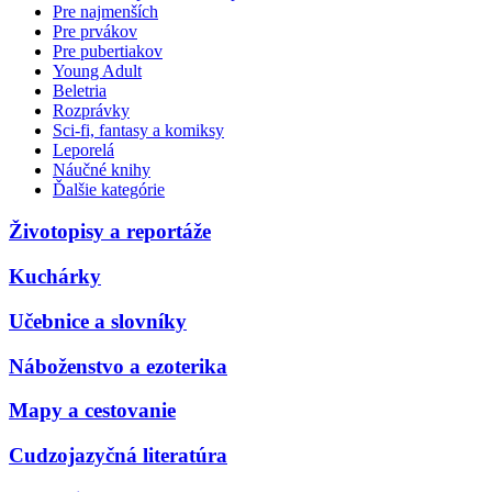
Pre najmenších
Pre prvákov
Pre pubertiakov
Young Adult
Beletria
Rozprávky
Sci-fi, fantasy a komiksy
Leporelá
Náučné knihy
Ďalšie kategórie
Životopisy a reportáže
Kuchárky
Učebnice a slovníky
Náboženstvo a ezoterika
Mapy a cestovanie
Cudzojazyčná literatúra