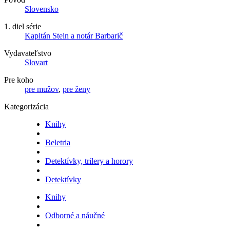
Slovensko
1. diel série
Kapitán Stein a notár Barbarič
Vydavateľstvo
Slovart
Pre koho
pre mužov
,
pre ženy
Kategorizácia
Knihy
Beletria
Detektívky, trilery a horory
Detektívky
Knihy
Odborné a náučné