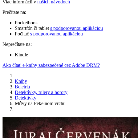
Viac informácií v
našich návodoch
Prečítate na:
Pocketbook
Smartfón či tablet
s podporovanou aplikáciou
Počítač
s podporovanou aplikáciou
Neprečítate na:
Kindle
Ako čítať e-knihy zabezpečené cez Adobe DRM?
Knihy
Beletria
Detektívky, trilery a horory
Detektívky
Mŕtvy na Pekelnom vrchu