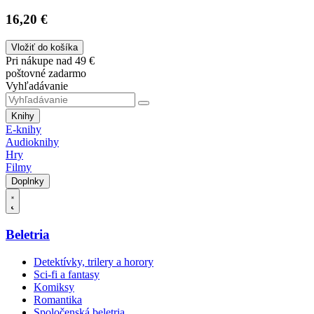
16,20 €
Vložiť do košíka
Pri nákupe nad 49 €
poštovné zadarmo
Vyhľadávanie
Knihy
E-knihy
Audioknihy
Hry
Filmy
Doplnky
Beletria
Detektívky, trilery a horory
Sci-fi a fantasy
Komiksy
Romantika
Spoločenská beletria