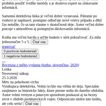
problém použiť tvrdšie metódy a je doslova expert na získavanie
informácií.
Samotná detektívna linka je veľmi dobre vystavaná. Pátranie po
vrahovi je napínavé, postupne odhaľuje nové vrstvy prípadu a dlhý
čas netušíte, čo sa tam vlastne v skutočnosti deje. Autor veľmi dobre
pracuje s atmosférou aj postupným dávkovaním informácií.
Kniha ma veľmi bavila a určite budem v sérii pokračovať. Za mňa
jednoznačne 5 z 5.
Čítať viac
reagovať
0 pozitívne hodnotenia
0
1 negatívne hodnotenie
1
Recenzia z iného vydania (kniha, slovenčina, 2020)
Lenka
Neoverený nákup
25.3.2026
Mrtv na pekelnom vrchu
Vynikajuca detektivka. Velmi rychlo ma vtrhla do deja. Specialne
zaujimave su historicke fakty, ktore presne sedia do daneho obdobia.
Autor velmi vernym a putavym sposobom poukazal aj na bezny
zivot v obdobi protitureckych vojen. Odporucam nielen tuto knihu,
ale celu seriu!
Čítať viac