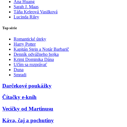
Ana Huang
Sarah J. Maas
Táňa Keleová Vasilková
Lucinda Riley
Top série
Romantické úteky
Harry Potter
Kapitán Stein a Notár Barbarič
Denník odvážneho bojka
Krimi Dominika Dána
Učím sa rozprávať
Duna
Smradi
Darčekové poukážky
Čítačky e-kníh
Vecičky od Martinusu
Káva, čaj a pochutiny