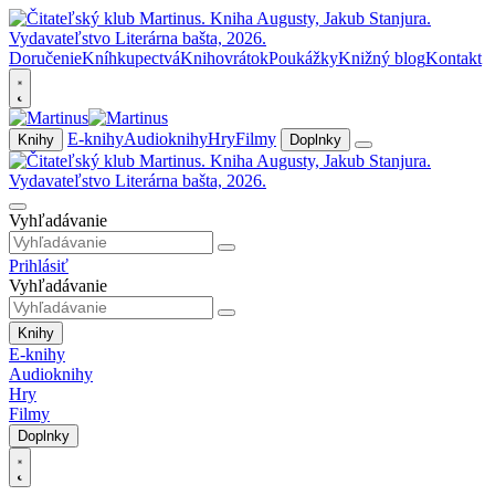
Doručenie
Kníhkupectvá
Knihovrátok
Poukážky
Knižný blog
Kontakt
E-knihy
Audioknihy
Hry
Filmy
Knihy
Doplnky
Vyhľadávanie
Prihlásiť
Vyhľadávanie
Knihy
E-knihy
Audioknihy
Hry
Filmy
Doplnky