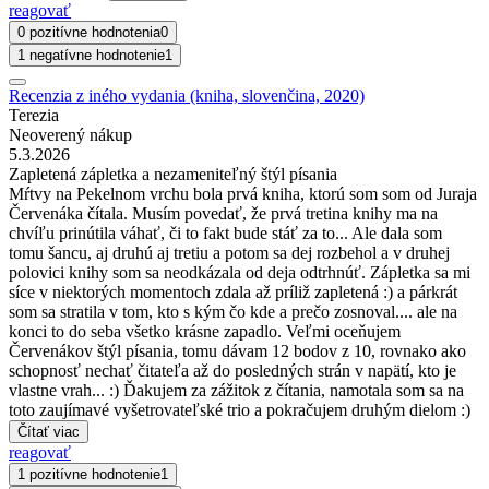
reagovať
0 pozitívne hodnotenia
0
1 negatívne hodnotenie
1
Recenzia z iného vydania (kniha, slovenčina, 2020)
Terezia
Neoverený nákup
5.3.2026
Zapletená zápletka a nezameniteľný štýl písania
Mŕtvy na Pekelnom vrchu bola prvá kniha, ktorú som som od Juraja
Červenáka čítala. Musím povedať, že prvá tretina knihy ma na
chvíľu prinútila váhať, či to fakt bude stáť za to... Ale dala som
tomu šancu, aj druhú aj tretiu a potom sa dej rozbehol a v druhej
polovici knihy som sa neodkázala od deja odtrhnúť. Zápletka sa mi
síce v niektorých momentoch zdala až príliž zapletená :) a párkrát
som sa stratila v tom, kto s kým čo kde a prečo zosnoval.... ale na
konci to do seba všetko krásne zapadlo. Veľmi oceňujem
Červenákov štýl písania, tomu dávam 12 bodov z 10, rovnako ako
schopnosť nechať čitateľa až do posledných strán v napätí, kto je
vlastne vrah... :) Ďakujem za zážitok z čítania, namotala som sa na
toto zaujímavé vyšetrovateľské trio a pokračujem druhým dielom :)
Čítať viac
reagovať
1 pozitívne hodnotenie
1