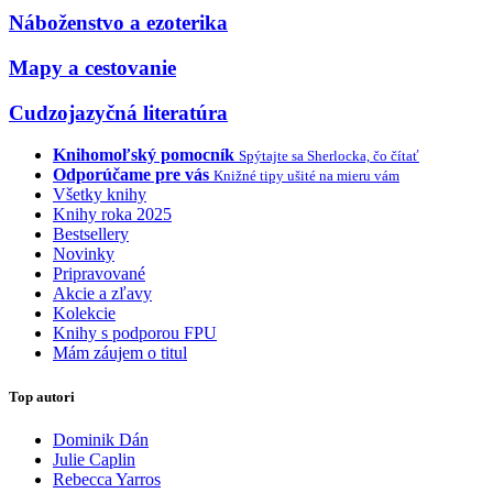
Náboženstvo a ezoterika
Mapy a cestovanie
Cudzojazyčná literatúra
Knihomoľský pomocník
Spýtajte sa Sherlocka, čo čítať
Odporúčame pre vás
Knižné tipy ušité na mieru vám
Všetky knihy
Knihy roka 2025
Bestsellery
Novinky
Pripravované
Akcie a zľavy
Kolekcie
Knihy s podporou FPU
Mám záujem o titul
Top autori
Dominik Dán
Julie Caplin
Rebecca Yarros