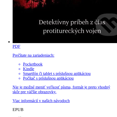
PDF
Prečítate na zariadeniach:
Pocketbook
Kindle
Smartfón či tablet s príslušnou aplikáciou
Počítač s príslušnou aplikáciou
Nie je možné meniť veľkosť písma, formát je preto vhodný
skôr pre väčšie obrazovky.
Viac informácií v
našich návodoch
EPUB