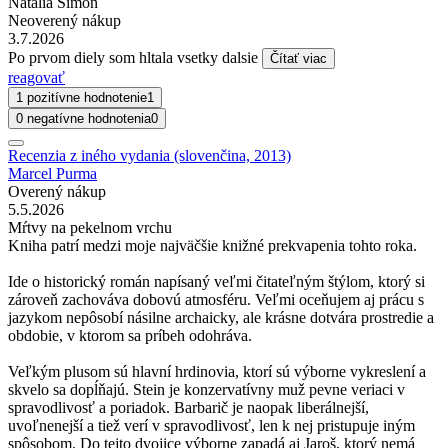
Natalia Simon
Neoverený nákup
3.7.2026
Po prvom diely som hltala vsetky dalsie
Čítať viac
reagovať
1 pozitívne hodnotenie
1
0 negatívne hodnotenia
0
Recenzia z iného vydania (slovenčina, 2013)
Marcel Purma
Overený nákup
5.5.2026
Mŕtvy na pekelnom vrchu
Kniha patrí medzi moje najväčšie knižné prekvapenia tohto roka.
Ide o historický román napísaný veľmi čitateľným štýlom, ktorý si
zároveň zachováva dobovú atmosféru. Veľmi oceňujem aj prácu s
jazykom nepôsobí násilne archaicky, ale krásne dotvára prostredie a
obdobie, v ktorom sa príbeh odohráva.
Veľkým plusom sú hlavní hrdinovia, ktorí sú výborne vykreslení a
skvelo sa dopĺňajú. Stein je konzervatívny muž pevne veriaci v
spravodlivosť a poriadok. Barbarič je naopak liberálnejší,
uvoľnenejší a tiež verí v spravodlivosť, len k nej pristupuje iným
spôsobom. Do tejto dvojice výborne zapadá aj Jaroš, ktorý nemá