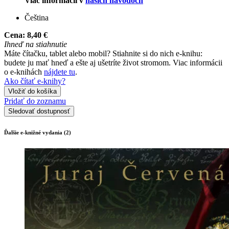
Viac informácií v
našich návodoch
Čeština
Cena:
8,40 €
Ihneď na stiahnutie
Máte čítačku, tablet alebo mobil? Stiahnite si do nich e-knihu:
budete ju mať hneď a ešte aj ušetríte život stromom. Viac informácii
o e-knihách
nájdete tu
.
Ako čítať e-knihy?
Vložiť do košíka
Pridať do zoznamu
Sledovať dostupnosť
Ďalšie e-knižné vydania (2)