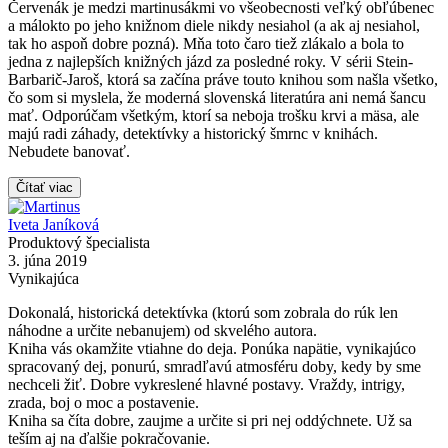
Červenák je medzi martinusákmi vo všeobecnosti veľký obľúbenec
a málokto po jeho knižnom diele nikdy nesiahol (a ak aj nesiahol,
tak ho aspoň dobre pozná). Mňa toto čaro tiež zlákalo a bola to
jedna z najlepších knižných jázd za posledné roky. V sérii Stein-
Barbarič-Jaroš, ktorá sa začína práve touto knihou som našla všetko,
čo som si myslela, že moderná slovenská literatúra ani nemá šancu
mať. Odporúčam všetkým, ktorí sa neboja trošku krvi a mäsa, ale
majú radi záhady, detektívky a historický šmrnc v knihách.
Nebudete banovať.
Čítať viac
Iveta Janíková
Produktový špecialista
3. júna 2019
Vynikajúca
Dokonalá, historická detektívka (ktorú som zobrala do rúk len
náhodne a určite nebanujem) od skvelého autora.
Kniha vás okamžite vtiahne do deja. Ponúka napätie, vynikajúco
spracovaný dej, ponurú, smradľavú atmosféru doby, kedy by sme
nechceli žiť. Dobre vykreslené hlavné postavy. Vraždy, intrigy,
zrada, boj o moc a postavenie.
Kniha sa číta dobre, zaujme a určite si pri nej oddýchnete. Už sa
teším aj na ďalšie pokračovanie.