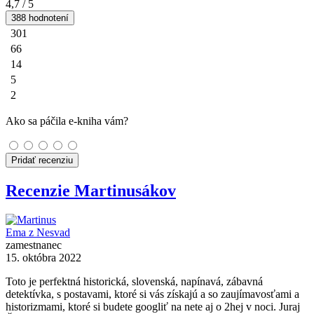
4,7
/ 5
388 hodnotení
301
66
14
5
2
Ako sa páčila e-kniha vám?
Pridať recenziu
Recenzie Martinusákov
Ema z Nesvad
zamestnanec
15. októbra 2022
Toto je perfektná historická, slovenská, napínavá, zábavná
detektívka, s postavami, ktoré si vás získajú a so zaujímavosťami a
historizmami, ktoré si budete googliť na nete aj o 2hej v noci. Juraj