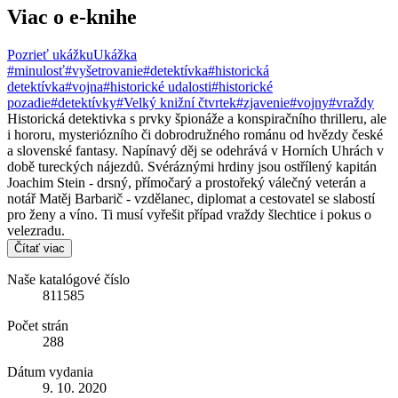
Viac o e-knihe
Pozrieť ukážku
Ukážka
#minulosť
#vyšetrovanie
#detektívka
#historická
detektívka
#vojna
#historické udalosti
#historické
pozadie
#detektívky
#Velký knižní čtvrtek
#zjavenie
#vojny
#vraždy
Historická detektivka s prvky špionáže a konspiračního thrilleru, ale
i hororu, mysteriózního či dobrodružného románu od hvězdy české
a slovenské fantasy. Napínavý děj se odehrává v Horních Uhrách v
době tureckých nájezdů. Svéráznými hrdiny jsou ostřílený kapitán
Joachim Stein - drsný, přímočarý a prostořeký válečný veterán a
notář Matěj Barbarič - vzdělanec, diplomat a cestovatel se slabostí
pro ženy a víno. Ti musí vyřešit případ vraždy šlechtice i pokus o
velezradu.
Čítať viac
Naše katalógové číslo
811585
Počet strán
288
Dátum vydania
9. 10. 2020