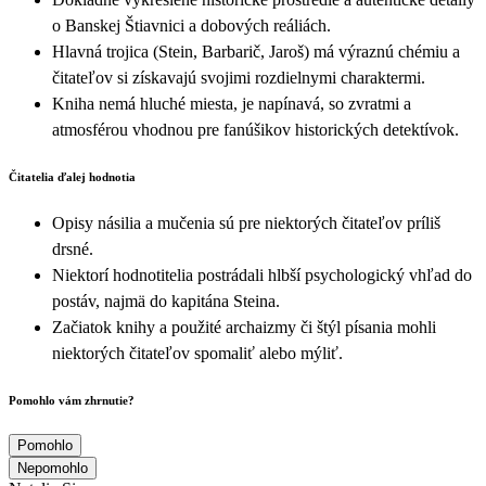
o Banskej Štiavnici a dobových reáliách.
Hlavná trojica (Stein, Barbarič, Jaroš) má výraznú chémiu a
čitateľov si získavajú svojimi rozdielnymi charaktermi.
Kniha nemá hluché miesta, je napínavá, so zvratmi a
atmosférou vhodnou pre fanúšikov historických detektívok.
Čitatelia ďalej hodnotia
Opisy násilia a mučenia sú pre niektorých čitateľov príliš
drsné.
Niektorí hodnotitelia postrádali hlbší psychologický vhľad do
postáv, najmä do kapitána Steina.
Začiatok knihy a použité archaizmy či štýl písania mohli
niektorých čitateľov spomaliť alebo mýliť.
Pomohlo vám zhrnutie?
Pomohlo
Nepomohlo