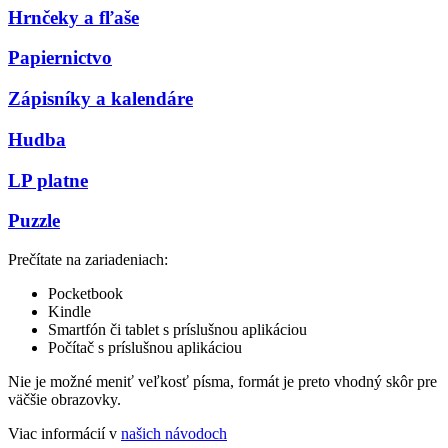
Hrnčeky a fľaše
Papiernictvo
Zápisníky a kalendáre
Hudba
LP platne
Puzzle
Prečítate na zariadeniach:
Pocketbook
Kindle
Smartfón či tablet s príslušnou aplikáciou
Počítač s príslušnou aplikáciou
Nie je možné meniť veľkosť písma, formát je preto vhodný skôr pre
väčšie obrazovky.
Viac informácií v
našich návodoch