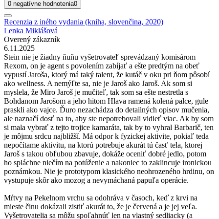
0 negatívne hodnotenia
0
Recenzia z iného vydania (kniha, slovenčina, 2020)
Lenka Miklášová
Overený zákazník
6.11.2025
Stein nie je žiadny ňuňu vyšetrovateľ sprevádzaný komisárom
Rexom, on je agent s povolením zabíjať a ešte predtým na obeť
vypustí Jaroša, ktorý má taký talent, že kutáč v oku pri ňom pôsobí
ako wellness. A nemýľte sa, nie je Jaroš ako Jaroš. Ak som si
myslela, že Miro Jaroš je mučiteľ, tak som sa ešte nestretla s
Bohdanom Jarošom a jeho hitom Hlava ramená kolená palce, gule
praskli ako vajce. Ďuro nezachádza do detailných opisov mučenia,
ale naznačí dosť na to, aby ste nepotrebovali vidieť viac. Ak by som
si mala vybrať z tejto trojice kamaráta, tak by to vyhral Barbarič, ten
je môjmu srdcu najbližší. Má odpor k fyzickej aktivite, pokiaľ teda
nepočítame aktivitu, na ktorú potrebuje akurát tú časť tela, ktorej
Jaroš s takou obľubou zbavuje, dokáže oceniť dobré jedlo, potom
ho spláchne niečím na potúženie a nakoniec to zaklincuje ironickou
poznámkou. Nie je prototypom klasického neohrozeného hrdinu, on
vystupuje skôr ako mozog a nevymáchaná papuľa operácie.
Mŕtvy na Pekelnom vrchu sa odohráva v časoch, keď z krvi na
mieste činu dokázali zistiť akurát to, že je červená a je jej veľa.
Vyšetrovatelia sa môžu spoľahnúť len na vlastný sedliacky (a