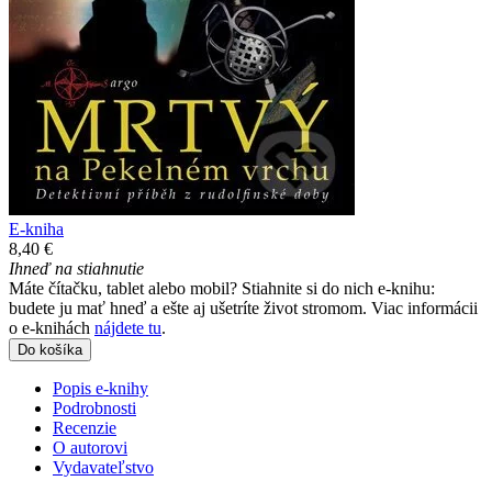
E-kniha
8,40 €
Ihneď na stiahnutie
Máte čítačku, tablet alebo mobil? Stiahnite si do nich e-knihu:
budete ju mať hneď a ešte aj ušetríte život stromom. Viac informácii
o e-knihách
nájdete tu
.
Do košíka
Popis e-knihy
Podrobnosti
Recenzie
O autorovi
Vydavateľstvo