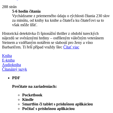
288 strán
5-6 hodín čítania
Vychádzame z priemerného údaju o rýchlosti čítania 230 slov
za minútu, od knihy ku knihe a čitateľa ku čitateľovi sa to
však môže líšiť.
Historická detektivka či špionážní thriller z období tureckých
nájezdů se svéráznými hrdiny – ostříleným válečným veteránem
Steinem a vzdělaným notářem se slabostí pro ženy a víno
Barbaričem. Ti řeší případ vraždy šlec
Čítať viac
Kniha
E-kniha
Audiokniha
Čítaná
iný jazyk
PDF
Prečítate na zariadeniach:
Pocketbook
Kindle
Smartfón či tablet s príslušnou aplikáciou
Počítač s príslušnou aplikáciou