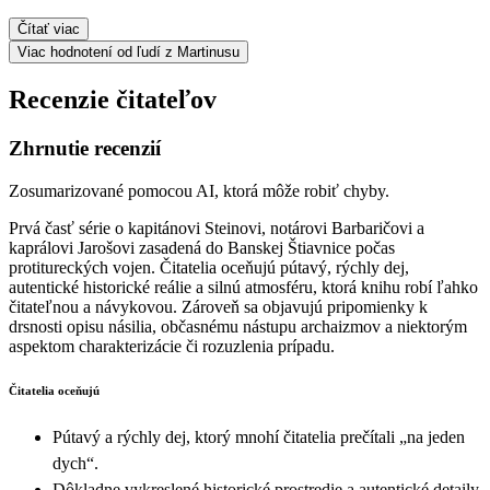
Čítať viac
Viac hodnotení od ľudí z Martinusu
Recenzie čitateľov
Zhrnutie recenzií
Zosumarizované pomocou AI, ktorá môže robiť chyby.
Prvá časť série o kapitánovi Steinovi, notárovi Barbaričovi a
kaprálovi Jarošovi zasadená do Banskej Štiavnice počas
protitureckých vojen. Čitatelia oceňujú pútavý, rýchly dej,
autentické historické reálie a silnú atmosféru, ktorá knihu robí ľahko
čitateľnou a návykovou. Zároveň sa objavujú pripomienky k
drsnosti opisu násilia, občasnému nástupu archaizmov a niektorým
aspektom charakterizácie či rozuzlenia prípadu.
Čitatelia oceňujú
Pútavý a rýchly dej, ktorý mnohí čitatelia prečítali „na jeden
dych“.
Dôkladne vykreslené historické prostredie a autentické detaily