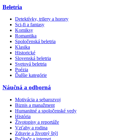
Beletria
Detektívky, trilery a horory
Sci-fi a fantasy
Komiksy
Romantika
Spoločenská beletria
Klasika
Historické
Slovenská beletria
Svetová beletria
Poézia
Ďalšie kategórie
Náučná a odborná
Motivácia a sebarozvoj
Biznis a manažment
Humanitné a spoločenské vedy
História
Životopisy a reportáže
Vzťahy a rodina
Zdravie a životný štýl
Počítače a internet