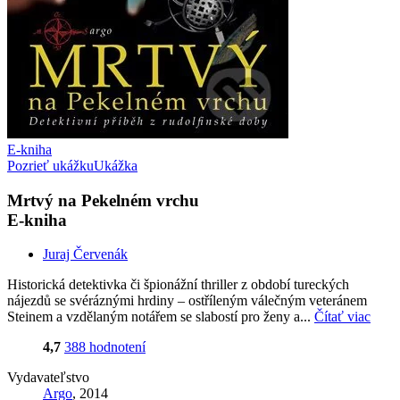
E-kniha
Pozrieť ukážku
Ukážka
Mrtvý na Pekelném vrchu
E-kniha
Juraj Červenák
Historická detektivka či špionážní thriller z období tureckých
nájezdů se svéráznými hrdiny – ostříleným válečným veteránem
Steinem a vzdělaným notářem se slabostí pro ženy a...
Čítať viac
4,7
388 hodnotení
Vydavateľstvo
Argo
, 2014