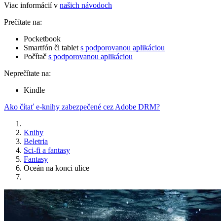
Viac informácií v
našich návodoch
Prečítate na:
Pocketbook
Smartfón či tablet
s podporovanou aplikáciou
Počítač
s podporovanou aplikáciou
Neprečítate na:
Kindle
Ako čítať e-knihy zabezpečené cez Adobe DRM?
Knihy
Beletria
Sci-fi a fantasy
Fantasy
Oceán na konci ulice