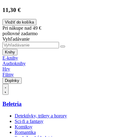
11,30 €
Vložiť do košíka
Pri nákupe nad 49 €
poštovné zadarmo
Vyhľadávanie
Knihy
E-knihy
Audioknihy
Hry
Filmy
Doplnky
Beletria
Detektívky, trilery a horory
Sci-fi a fantasy
Komiksy
Romantika