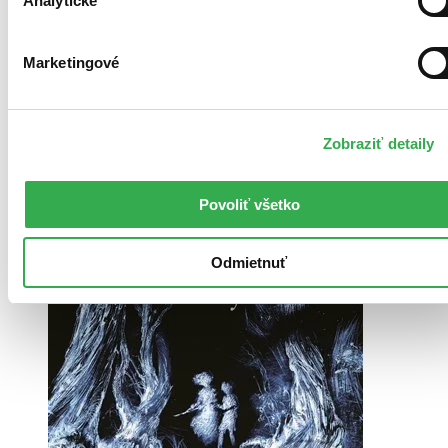
Analytické
Ďalšie knižné vydania (8)
Marketingové
Zobraziť detaily
Povoliť všetko
Odmietnuť