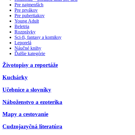
Pre najmenších
Pre prvákov
Pre pubertiakov
Young Adult
Beletria
Rozprávky
Sci-fi, fantasy a komiksy
Leporelá
Náučné knihy
Ďalšie kategórie
Životopisy a reportáže
Kuchárky
Učebnice a slovníky
Náboženstvo a ezoterika
Mapy a cestovanie
Cudzojazyčná literatúra