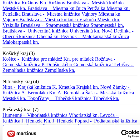
Knižnica Ružinov
Kn. Ružinov
Bratislava -
Mestská knižnica
Mestská kn.
Bratislava -
Miestna knižnica Petržalka
Miestna kn.
Petržalka
Bratislava -
Miestna knižnica Vajnory
Miestna kn.
Vajnory
Bratislava -
Miestna knižnica Vrakuňa
Miestna kn.
Vrakuňa
Bratislava -
Staromestská knižnica
Staromestská kn.
Bratislava -
Univerzitná knižnica
Univerzitná kn.
Nová Dedinka -
Obecná knižnica
Obecná kn.
Pezinok -
Malokarpatská knižnica
Malokarpatská kn.
Košický kraj (3)
Košice -
Knižnica pre mládež
Kn. pre mládež
Rožňava -
Gemerská knižnica P. Dobšinského
Gemerská knižnica
Trebišov -
Zemplínska knižnica
Zemplínska kn.
Nitriansky kraj (4)
Nitra -
Krajská knižnica K. Kmeťka
Krajská kn.
Nové Zámky -
Knižnica A. Bernoláka
Kn. A. Bernoláka
Šaľa -
Mestská knižnica
Mestská kn.
Topoľčany -
Tribečská knižnica
Tribečská kn.
Prešovský kraj (7)
Humenné -
Vihorlatská knižnica
Vihorlatská kn.
Levoča -
Knižnica J. Henkela
Kn. J. Henkela
Poprad -
Podtatranská knižnica
Podtatranská kn.
Prešov -
Krajská knižnica P. O. Hviezdoslava
Krajská kn.
Stará Ľubovňa -
Ľubovnianska knižnica
Ľubovnianska
kn.
Svidník -
Podduklianska knižnica
Podduklianska kn.
Vranov