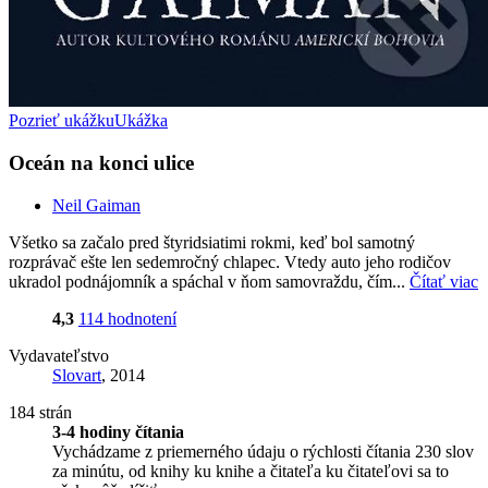
Pozrieť ukážku
Ukážka
Oceán na konci ulice
Neil Gaiman
Všetko sa začalo pred štyridsiatimi rokmi, keď bol samotný
rozprávač ešte len sedemročný chlapec. Vtedy auto jeho rodičov
ukradol podnájomník a spáchal v ňom samovraždu, čím...
Čítať viac
4,3
114 hodnotení
Vydavateľstvo
Slovart
, 2014
184 strán
3-4 hodiny čítania
Vychádzame z priemerného údaju o rýchlosti čítania 230 slov
za minútu, od knihy ku knihe a čitateľa ku čitateľovi sa to