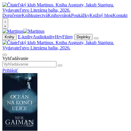
Doručenie
Kníhkupectvá
Knihovrátok
Poukážky
Knižný blog
Kontakt
E-knihy
Audioknihy
Hry
Filmy
Knihy
Doplnky
Vyhľadávanie
Prihlásiť