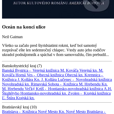
Oceán na konci ulice
Neil Gaiman
Všetko sa začalo pred štyridsiatimi rokmi, keď bol samotný
rozprávač ešte len sedemročný chlapec. Vtedy auto jeho rodičov
ukradol podnájomník a spáchal v ňom samovraždu, čím prebudil...
Banskobystrický kraj (7)
Banská Bystrica -
Verejná knižnica M. Kováča
Verejná kn. M.
Kováča
Horná Ves -
Obecná knižnica
Obecná kn.
Kremnica -
Knižnica J. Kollára
Kn. J. Kollára
Lučenec -
Novohradská knižnica
Novohradská kn.
Rimavská Sobota -
Knižnica M. Hrebendu
Kn.
M. Hrebendu
Veľký Krtíš -
Hontiansko-novohradská knižnica A.H.
Škultétyho
Hontiansko-novohradská kn.
Zvolen -
Krajská knižnica
Ľ. Štúra
Krajská kn.
Bratislavský kraj (10)
Bratislava -
Knižnica Nové Mesto
Kn. Nové Mesto
Bratislava -