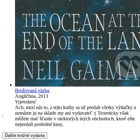
Brožovaná väzba
Angličtina, 2013
Vypredané
Ach, mrzí nás to, z tejto knihy sa už predali všetky výtlačky a
nemáme ju na sklade my ani vydavateľ :( Teoreticky však
môžete mať šťastie v niektorých iných obchodoch, ktoré ešte
nepredali posledné kusy.
Ďalšie knižné vydania