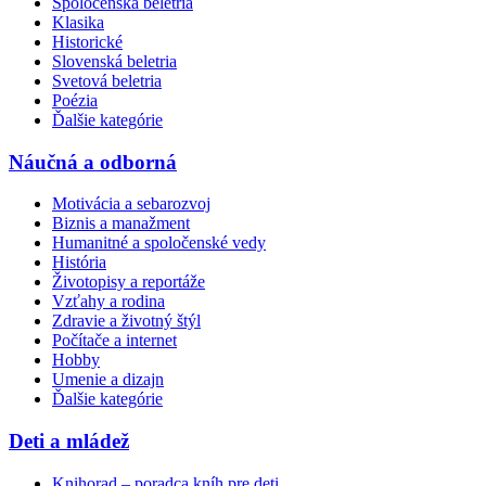
Spoločenská beletria
Klasika
Historické
Slovenská beletria
Svetová beletria
Poézia
Ďalšie kategórie
Náučná a odborná
Motivácia a sebarozvoj
Biznis a manažment
Humanitné a spoločenské vedy
História
Životopisy a reportáže
Vzťahy a rodina
Zdravie a životný štýl
Počítače a internet
Hobby
Umenie a dizajn
Ďalšie kategórie
Deti a mládež
Knihorad – poradca kníh pre deti