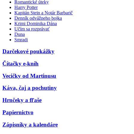
Romantické úteky
Harry Potter
Kapitán Stein a Notár Barbarič
Denník odvážneho bojka
Krimi Dominika Dána
Učím sa rozprávať
Duna
Smradi
Darčekové poukážky
Čítačky e-kníh
Vecičky od Martinusu
Káva, čaj a pochutiny
Hrnčeky a fľaše
Papiernictvo
Zápisníky a kalendáre