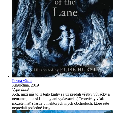
Pevná väzba
Angličtina, 2019
Vypredané
Ach, mrzí nás to, z tejto knihy sa už predali všetky výtlačky a
nemáme ju na sklade my ani vydavateľ :( Teoreticky však
môžete mať šťastie v niektorých iných obchodoch, ktoré ešte
nepredali posledné kusy.