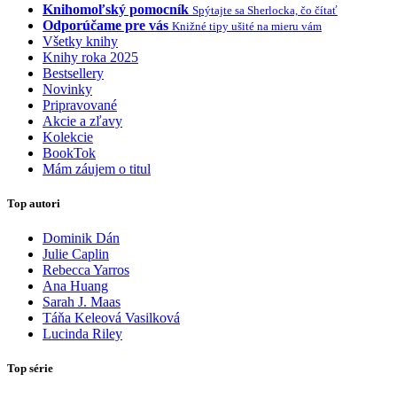
Knihomoľský pomocník
Spýtajte sa Sherlocka, čo čítať
Odporúčame pre vás
Knižné tipy ušité na mieru vám
Všetky knihy
Knihy roka 2025
Bestsellery
Novinky
Pripravované
Akcie a zľavy
Kolekcie
BookTok
Mám záujem o titul
Top autori
Dominik Dán
Julie Caplin
Rebecca Yarros
Ana Huang
Sarah J. Maas
Táňa Keleová Vasilková
Lucinda Riley
Top série