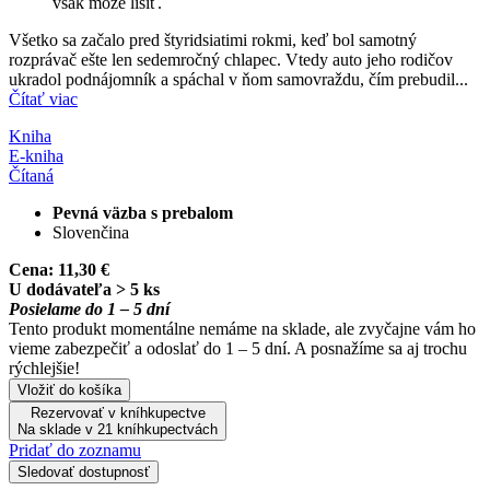
však môže líšiť.
Všetko sa začalo pred štyridsiatimi rokmi, keď bol samotný
rozprávač ešte len sedemročný chlapec. Vtedy auto jeho rodičov
ukradol podnájomník a spáchal v ňom samovraždu, čím prebudil...
Čítať viac
Kniha
E-kniha
Čítaná
Pevná väzba s prebalom
Slovenčina
Cena:
11,30 €
U dodávateľa > 5 ks
Posielame do 1 – 5 dní
Tento produkt momentálne nemáme na sklade, ale zvyčajne vám ho
vieme zabezpečiť a odoslať do 1 – 5 dní. A posnažíme sa aj trochu
rýchlejšie!
Vložiť do košíka
Rezervovať v kníhkupectve
Na sklade v 21 kníhkupectvách
Pridať do zoznamu
Sledovať dostupnosť