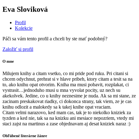
Eva Sloviková
Profil
Kolekcie
Páči sa vám tento profil a chceli by ste mať podobný?
Založiť si profil
O mne
Milujem knihy a citam vsetko, co mi pride pod ruku. Pri citani si
chcem odychnut, prehrat si v hlave pribeh, ktory citam a tesit sa na
to, ako knihu opat otvorim. Kniha ma musi pobavit, rozplakat, ci
vystrasit…jednoduho musi u mna vyvolat pocity, uz nech su
akekolvek. Jedine, co u knihy neznesime je nuda. Ak sa mi stane, ze
zacinam preskakovat riadky, ci dokonca strany, tak viem, ze je cas
knihu odlozit a malokedy sa k takej knihe opat vraciam.
Citam velmi narazovo, ked mam cas, tak je to niekolko kniziek za
tyzden a ked nie, tak sa na knizku ani mesiace nepozriem, vtedy mi
staci zajst na martinus a zase objednavam aj desat kniziek naraz :)
Obľúbené literárne žánre