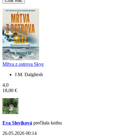
Čítať viac
Mŕtva z ostrova Skye
J.M. Dalgliesh
4,0
18,00 €
Eva Sloviková
prečítala knihu
26.05.2026 00:14