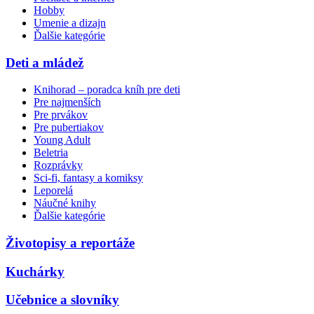
Hobby
Umenie a dizajn
Ďalšie kategórie
Deti a mládež
Knihorad – poradca kníh pre deti
Pre najmenších
Pre prvákov
Pre pubertiakov
Young Adult
Beletria
Rozprávky
Sci-fi, fantasy a komiksy
Leporelá
Náučné knihy
Ďalšie kategórie
Životopisy a reportáže
Kuchárky
Učebnice a slovníky