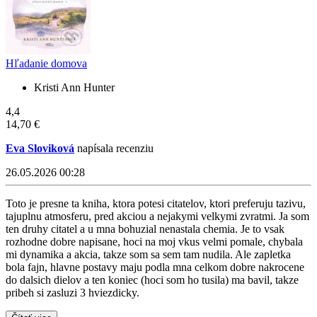
Hľadanie domova
Kristi Ann Hunter
4,4
14,70 €
Eva Sloviková
napísala recenziu
26.05.2026 00:28
Toto je presne ta kniha, ktora potesi citatelov, ktori preferuju tazivu,
tajuplnu atmosferu, pred akciou a nejakymi velkymi zvratmi. Ja som
ten druhy citatel a u mna bohuzial nenastala chemia. Je to vsak
rozhodne dobre napisane, hoci na moj vkus velmi pomale, chybala
mi dynamika a akcia, takze som sa sem tam nudila. Ale zapletka
bola fajn, hlavne postavy maju podla mna celkom dobre nakrocene
do dalsich dielov a ten koniec (hoci som ho tusila) ma bavil, takze
pribeh si zasluzi 3 hviezdicky.