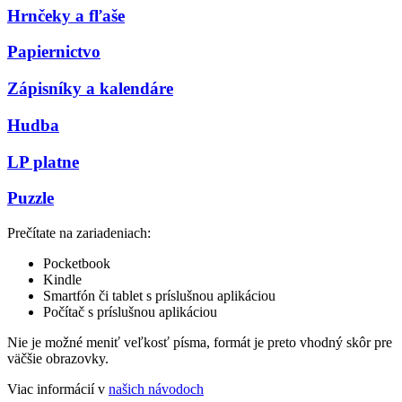
Hrnčeky a fľaše
Papiernictvo
Zápisníky a kalendáre
Hudba
LP platne
Puzzle
Prečítate na zariadeniach:
Pocketbook
Kindle
Smartfón či tablet s príslušnou aplikáciou
Počítač s príslušnou aplikáciou
Nie je možné meniť veľkosť písma, formát je preto vhodný skôr pre
väčšie obrazovky.
Viac informácií v
našich návodoch