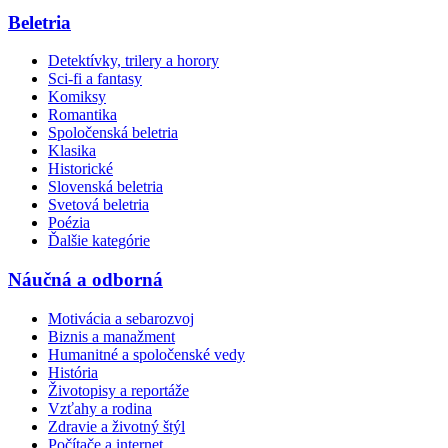
Beletria
Detektívky, trilery a horory
Sci-fi a fantasy
Komiksy
Romantika
Spoločenská beletria
Klasika
Historické
Slovenská beletria
Svetová beletria
Poézia
Ďalšie kategórie
Náučná a odborná
Motivácia a sebarozvoj
Biznis a manažment
Humanitné a spoločenské vedy
História
Životopisy a reportáže
Vzťahy a rodina
Zdravie a životný štýl
Počítače a internet