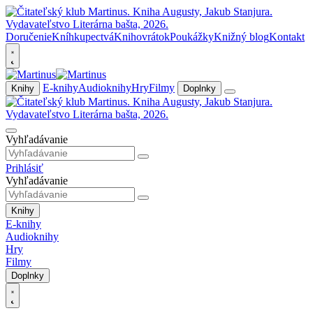
Doručenie
Kníhkupectvá
Knihovrátok
Poukážky
Knižný blog
Kontakt
E-knihy
Audioknihy
Hry
Filmy
Knihy
Doplnky
Vyhľadávanie
Prihlásiť
Vyhľadávanie
Knihy
E-knihy
Audioknihy
Hry
Filmy
Doplnky