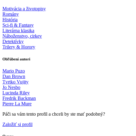
Motivácia a životopisy
Romány
História
Sci-fi & Fantasy
Literárna klasika
Náboženstvo, cirkev
Detektívky
Trilery & Horory
Obľúbení autori
Mario Puzo
Dan Brown
Tvrtko Vujity
Jo Nesbo
Lucinda Riley
Fredrik Backman
Pierre La Mure
Páči sa vám tento profil a chceli by ste mať podobný?
Založiť si profil