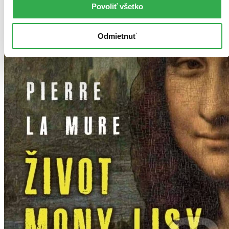
Povoliť všetko
Odmietnuť