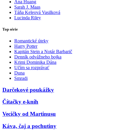
Ana Huang
Sarah J. Maas
Táňa Keleová Vasilková
Lucinda Riley
Top série
Romantické úteky
Harry Potter
Kapitán Stein a Notár Barbarič
Denník odvážneho bojka
Krimi Dominika Dána
Učím sa rozprávať
Duna
Smradi
Darčekové poukážky
Čítačky e-kníh
Vecičky od Martinusu
Káva, čaj a pochutiny