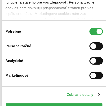
funguje, a stále ho pre vás zlepšovať. Personalizačné
cookies nám dovoľujú prispôsobovať stránku pre vašu
lepšiu orientáciu. Marketingové cookies nám zas
umožňujú zobrazenie relevantnej reklamy. Niektoré údaje
zdieľame aj s tretími stranami. Veľmi by nám pomohlo,
Výber
keby sme mohli používať všetky tieto cookies. Ďakujeme!
Potrebné
súhlasu
Personalizačné
Analytické
Marketingové
Zobraziť detaily