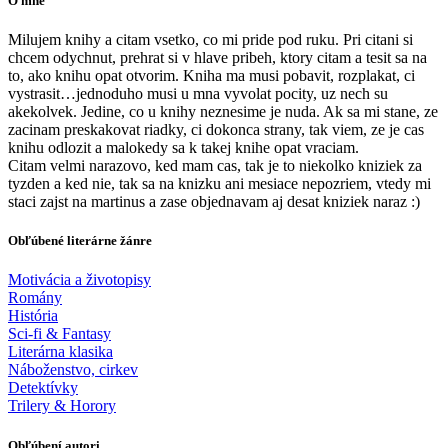
O mne
Milujem knihy a citam vsetko, co mi pride pod ruku. Pri citani si
chcem odychnut, prehrat si v hlave pribeh, ktory citam a tesit sa na
to, ako knihu opat otvorim. Kniha ma musi pobavit, rozplakat, ci
vystrasit…jednoduho musi u mna vyvolat pocity, uz nech su
akekolvek. Jedine, co u knihy neznesime je nuda. Ak sa mi stane, ze
zacinam preskakovat riadky, ci dokonca strany, tak viem, ze je cas
knihu odlozit a malokedy sa k takej knihe opat vraciam.
Citam velmi narazovo, ked mam cas, tak je to niekolko kniziek za
tyzden a ked nie, tak sa na knizku ani mesiace nepozriem, vtedy mi
staci zajst na martinus a zase objednavam aj desat kniziek naraz :)
Obľúbené literárne žánre
Motivácia a životopisy
Romány
História
Sci-fi & Fantasy
Literárna klasika
Náboženstvo, cirkev
Detektívky
Trilery & Horory
Obľúbení autori