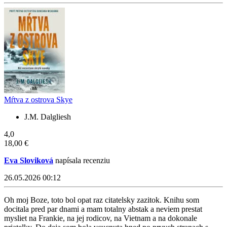
Mŕtva z ostrova Skye
J.M. Dalgliesh
4,0
18,00 €
Eva Sloviková
napísala recenziu
26.05.2026 00:12
Oh moj Boze, toto bol opat raz citatelsky zazitok. Knihu som
docitala pred par dnami a mam totalny abstak a neviem prestat
mysliet na Frankie, na jej rodicov, na Vietnam a na dokonale