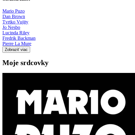
Mario Puzo
Dan Brown
Tvrtko Vujity
Jo Nesbo
Lucinda Riley
Fredrik Backman
Pierre La Mure
Zobraziť viac
Moje srdcovky