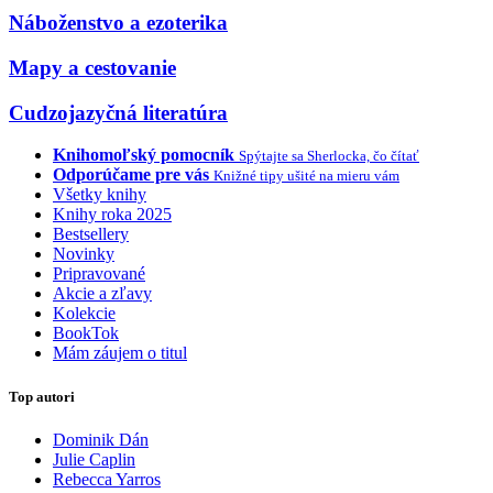
Náboženstvo a ezoterika
Mapy a cestovanie
Cudzojazyčná literatúra
Knihomoľský pomocník
Spýtajte sa Sherlocka, čo čítať
Odporúčame pre vás
Knižné tipy ušité na mieru vám
Všetky knihy
Knihy roka 2025
Bestsellery
Novinky
Pripravované
Akcie a zľavy
Kolekcie
BookTok
Mám záujem o titul
Top autori
Dominik Dán
Julie Caplin
Rebecca Yarros