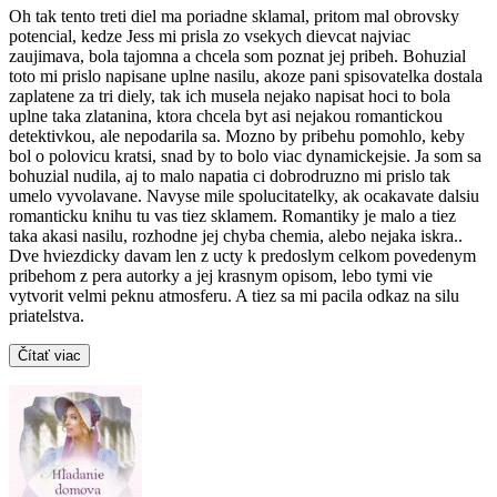
Oh tak tento treti diel ma poriadne sklamal, pritom mal obrovsky
potencial, kedze Jess mi prisla zo vsekych dievcat najviac
zaujimava, bola tajomna a chcela som poznat jej pribeh. Bohuzial
toto mi prislo napisane uplne nasilu, akoze pani spisovatelka dostala
zaplatene za tri diely, tak ich musela nejako napisat hoci to bola
uplne taka zlatanina, ktora chcela byt asi nejakou romantickou
detektivkou, ale nepodarila sa. Mozno by pribehu pomohlo, keby
bol o polovicu kratsi, snad by to bolo viac dynamickejsie. Ja som sa
bohuzial nudila, aj to malo napatia ci dobrodruzno mi prislo tak
umelo vyvolavane. Navyse mile spolucitatelky, ak ocakavate dalsiu
romanticku knihu tu vas tiez sklamem. Romantiky je malo a tiez
taka akasi nasilu, rozhodne jej chyba chemia, alebo nejaka iskra..
Dve hviezdicky davam len z ucty k predoslym celkom povedenym
pribehom z pera autorky a jej krasnym opisom, lebo tymi vie
vytvorit velmi peknu atmosferu. A tiez sa mi pacila odkaz na silu
priatelstva.
Čítať viac