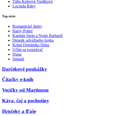
Táňa Keleová Vasilková
Lucinda Riley
Top série
Romantické úteky
Harry Potter
Kapitán Stein a Notár Barbarič
Denník odvážneho bojka
Krimi Dominika Dána
Učím sa rozprávať
Duna
Smradi
Darčekové poukážky
Čítačky e-kníh
Vecičky od Martinusu
Káva, čaj a pochutiny
Hrnčeky a fľaše