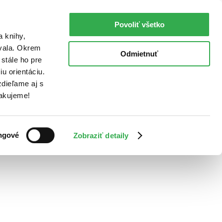
Povoliť všetko
a knihy,
ovala. Okrem
Odmietnuť
stále ho pre
u orientáciu.
dieľame aj s
Ďakujeme!
ngové
Zobraziť detaily