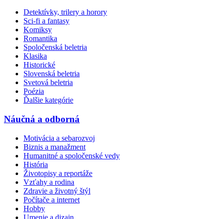
Detektívky, trilery a horory
Sci-fi a fantasy
Komiksy
Romantika
Spoločenská beletria
Klasika
Historické
Slovenská beletria
Svetová beletria
Poézia
Ďalšie kategórie
Náučná a odborná
Motivácia a sebarozvoj
Biznis a manažment
Humanitné a spoločenské vedy
História
Životopisy a reportáže
Vzťahy a rodina
Zdravie a životný štýl
Počítače a internet
Hobby
Umenie a dizajn