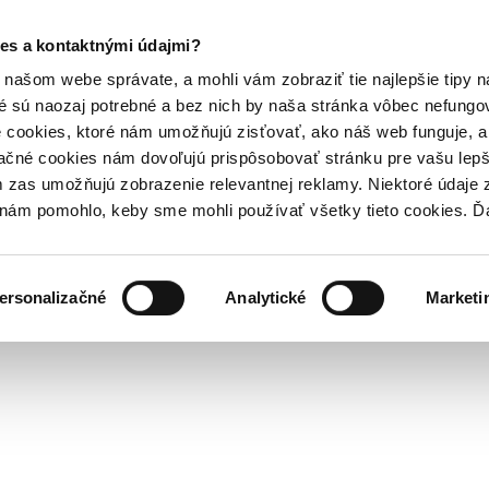
es a kontaktnými údajmi?
našom webe správate, a mohli vám zobraziť tie najlepšie tipy n
é sú naozaj potrebné a bez nich by naša stránka vôbec nefung
 cookies, ktoré nám umožňujú zisťovať, ako náš web funguje, a 
ačné cookies nám dovoľujú prispôsobovať stránku pre vašu lepši
zas umožňujú zobrazenie relevantnej reklamy. Niektoré údaje z
y nám pomohlo, keby sme mohli používať všetky tieto cookies. 
ersonalizačné
Analytické
Marketi