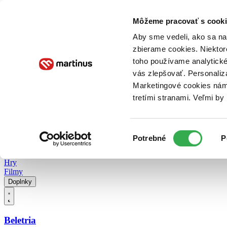
Doručenie
Kníhkupectvá
Knihovrátok
Poukážky
Knižný blog
Kontakt
Môžeme pracovať s cooki
Aby sme vedeli, ako sa na 
zbierame cookies. Niektor
E-knihy
Audioknihy
Hry
Filmy
Knihy
Doplnky
toho používame analytické
vás zlepšovať. Personaliz
Vyhľadávanie
Marketingové cookies nám 
tretími stranami. Veľmi b
Prihlásiť
Vyhľadávanie
Výber
Knihy
Potrebné
P
súhlasu
E-knihy
Audioknihy
Hry
Filmy
Doplnky
Beletria