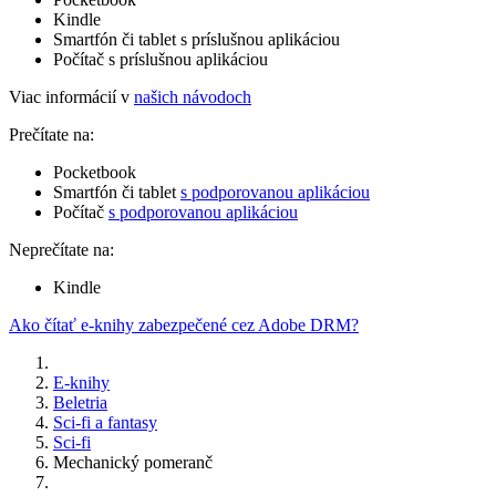
Kindle
Smartfón či tablet s príslušnou aplikáciou
Počítač s príslušnou aplikáciou
Viac informácií v
našich návodoch
Prečítate na:
Pocketbook
Smartfón či tablet
s podporovanou aplikáciou
Počítač
s podporovanou aplikáciou
Neprečítate na:
Kindle
Ako čítať e-knihy zabezpečené cez Adobe DRM?
E-knihy
Beletria
Sci-fi a fantasy
Sci-fi
Mechanický pomeranč