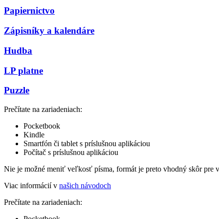
Papiernictvo
Zápisníky a kalendáre
Hudba
LP platne
Puzzle
Prečítate na zariadeniach:
Pocketbook
Kindle
Smartfón či tablet s príslušnou aplikáciou
Počítač s príslušnou aplikáciou
Nie je možné meniť veľkosť písma, formát je preto vhodný skôr pre 
Viac informácií v
našich návodoch
Prečítate na zariadeniach:
Pocketbook