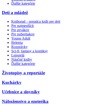
Ďalšie kategórie
Deti a mládež
Knihorad – poradca kníh pre deti
Pre najmenších
Pre prvákov
Pre pubertiakov
Young Adult
Beletria
Rozprávky
Sci-fi, fantasy a komiksy
Leporelá
Náučné knihy
Ďalšie kategórie
Životopisy a reportáže
Kuchárky
Učebnice a slovníky
Náboženstvo a ezoterika