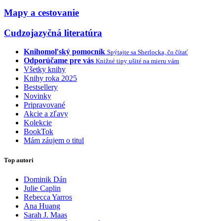
Mapy a cestovanie
Cudzojazyčná literatúra
Knihomoľský pomocník
Spýtajte sa Sherlocka, čo čítať
Odporúčame pre vás
Knižné tipy ušité na mieru vám
Všetky knihy
Knihy roka 2025
Bestsellery
Novinky
Pripravované
Akcie a zľavy
Kolekcie
BookTok
Mám záujem o titul
Top autori
Dominik Dán
Julie Caplin
Rebecca Yarros
Ana Huang
Sarah J. Maas