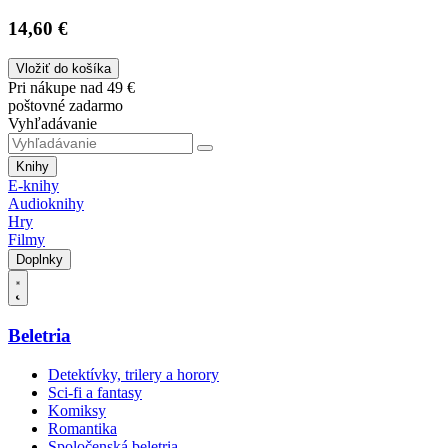
14,60 €
Vložiť do košíka
Pri nákupe nad 49 €
poštovné zadarmo
Vyhľadávanie
Knihy
E-knihy
Audioknihy
Hry
Filmy
Doplnky
Beletria
Detektívky, trilery a horory
Sci-fi a fantasy
Komiksy
Romantika
Spoločenská beletria