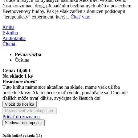
Vůdce mladých londýnských násilníků Alex tráví většinu svého
času konzumací drog, přepadáním bezbranných obětí a poslechem
Beethovenovy hudby. Pak je však zatčen a donucen podstoupit
"terapeutický" experiment, který...
Čítať viac
Kniha
E-kniha
Audiokniha
Čítaná
Pevná väzba
Čeština
Cena:
14,60 €
Na sklade 1 ks
Posielame ihneď
Túto knihu máme síce aktuálne na sklade, máme však už iba
posledné kusy. Ak ju chcete mať rýchlo, ponáhľajte sa! Dodanie
ďalších môže trvať dlhšie, zvyčajne do šiestich dní.
Vložiť do košíka
Rezervovať v kníhkupectve
Pridať do zoznamu
Sledovať dostupnosť
Ďalšie knižné vydania (13)