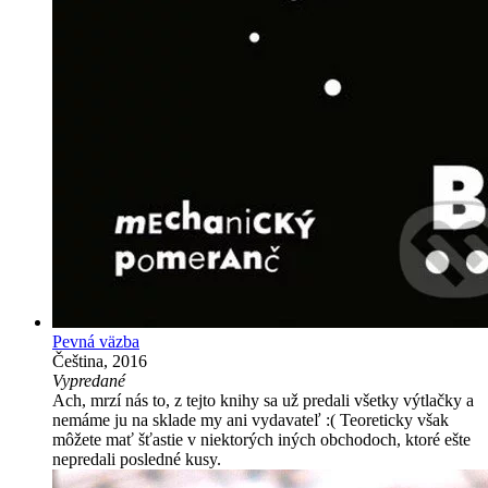
Pevná väzba
Čeština, 2016
Vypredané
Ach, mrzí nás to, z tejto knihy sa už predali všetky výtlačky a
nemáme ju na sklade my ani vydavateľ :( Teoreticky však
môžete mať šťastie v niektorých iných obchodoch, ktoré ešte
nepredali posledné kusy.