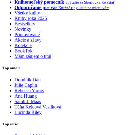
Knihomoľský pomocník
Spýtajte sa Sherlocka, čo čítať
Odporúčame pre vás
Knižné tipy ušité na mieru vám
Všetky knihy
Knihy roka 2025
Bestsellery
Novinky
Pripravované
Akcie a zľavy
Kolekcie
BookTok
Mám záujem o titul
Top autori
Dominik Dán
Julie Caplin
Rebecca Yarros
Ana Huang
Sarah J. Maas
Táňa Keleová Vasilková
Lucinda Riley
Top série