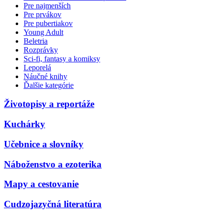
Pre najmenších
Pre prvákov
Pre pubertiakov
Young Adult
Beletria
Rozprávky
Sci-fi, fantasy a komiksy
Leporelá
Náučné knihy
Ďalšie kategórie
Životopisy a reportáže
Kuchárky
Učebnice a slovníky
Náboženstvo a ezoterika
Mapy a cestovanie
Cudzojazyčná literatúra