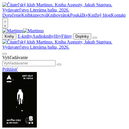
Doručenie
Kníhkupectvá
Knihovrátok
Poukážky
Knižný blog
Kontakt
E-knihy
Audioknihy
Hry
Filmy
Knihy
Doplnky
Vyhľadávanie
Prihlásiť