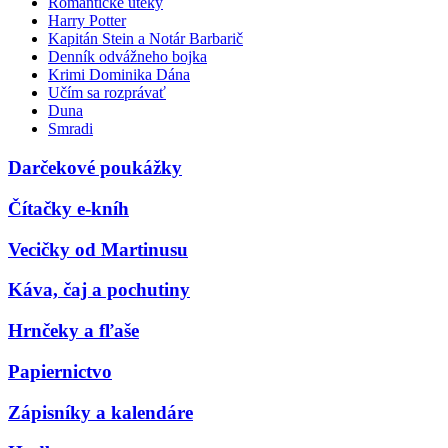
Romantické úteky
Harry Potter
Kapitán Stein a Notár Barbarič
Denník odvážneho bojka
Krimi Dominika Dána
Učím sa rozprávať
Duna
Smradi
Darčekové poukážky
Čítačky e-kníh
Vecičky od Martinusu
Káva, čaj a pochutiny
Hrnčeky a fľaše
Papiernictvo
Zápisníky a kalendáre