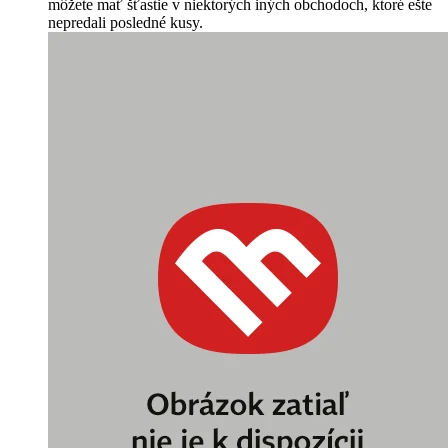
môžete mať šťastie v niektorých iných obchodoch, ktoré ešte
nepredali posledné kusy.