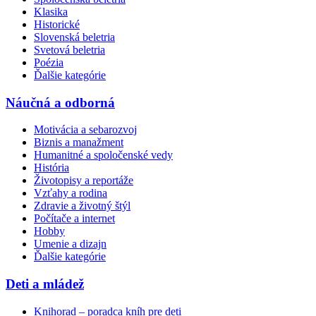
Klasika
Historické
Slovenská beletria
Svetová beletria
Poézia
Ďalšie kategórie
Náučná a odborná
Motivácia a sebarozvoj
Biznis a manažment
Humanitné a spoločenské vedy
História
Životopisy a reportáže
Vzťahy a rodina
Zdravie a životný štýl
Počítače a internet
Hobby
Umenie a dizajn
Ďalšie kategórie
Deti a mládež
Knihorad – poradca kníh pre deti