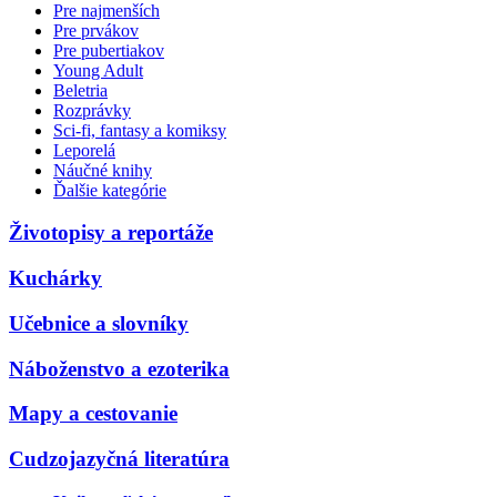
Pre najmenších
Pre prvákov
Pre pubertiakov
Young Adult
Beletria
Rozprávky
Sci-fi, fantasy a komiksy
Leporelá
Náučné knihy
Ďalšie kategórie
Životopisy a reportáže
Kuchárky
Učebnice a slovníky
Náboženstvo a ezoterika
Mapy a cestovanie
Cudzojazyčná literatúra