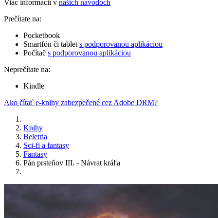
Viac informácií v
našich návodoch
Prečítate na:
Pocketbook
Smartfón či tablet
s podporovanou aplikáciou
Počítač
s podporovanou aplikáciou
Neprečítate na:
Kindle
Ako čítať e-knihy zabezpečené cez Adobe DRM?
Knihy
Beletria
Sci-fi a fantasy
Fantasy
Pán prsteňov III. - Návrat kráľa