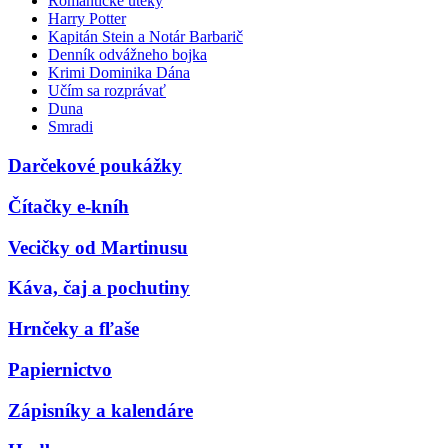
Romantické úteky
Harry Potter
Kapitán Stein a Notár Barbarič
Denník odvážneho bojka
Krimi Dominika Dána
Učím sa rozprávať
Duna
Smradi
Darčekové poukážky
Čítačky e-kníh
Vecičky od Martinusu
Káva, čaj a pochutiny
Hrnčeky a fľaše
Papiernictvo
Zápisníky a kalendáre