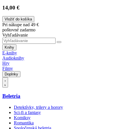
14,00 €
Vložiť do košíka
Pri nákupe nad 49 €
poštovné zadarmo
Vyhľadávanie
Knihy
E-knihy
Audioknihy
Hry
Filmy
Doplnky
Beletria
Detektívky, trilery a horory
Sci-fi a fantasy
Komiksy
Romantika
Spoločenská beletria