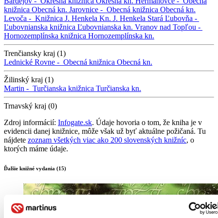
Bardejov -
Okresná knižnica
Okresná kn.
Hermanovce -
Obecná
knižnica
Obecná kn.
Jarovnice -
Obecná knižnica
Obecná kn.
Levoča -
Knižnica J. Henkela
Kn. J. Henkela
Stará Ľubovňa -
Ľubovnianska knižnica
Ľubovnianska kn.
Vranov nad Topľou -
Hornozemplínska knižnica
Hornozemplínska kn.
Trenčiansky kraj (1)
Lednické Rovne -
Obecná knižnica
Obecná kn.
Žilinský kraj (1)
Martin -
Turčianska knižnica
Turčianska kn.
Trnavský kraj (0)
Zdroj informácií:
Infogate.sk
. Údaje hovoria o tom, že kniha je v
evidencii danej knižnice, môže však už byť aktuálne požičaná. Tu
nájdete
zoznam všetkých viac ako 200 slovenských knižníc
, o
ktorých máme údaje.
Ďalšie knižné vydania (15)