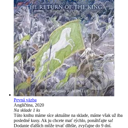
Pevná väzba
Angličtina, 2020
Na sklade 1 ks
Túto knihu máme síce aktuálne na sklade, máme však už iba
posledné kusy. Ak ju chcete mať rýchlo, ponáhľajte sa!
Dodanie ďalších môže trvať dlhšie, zvyčajne do 9 dní.