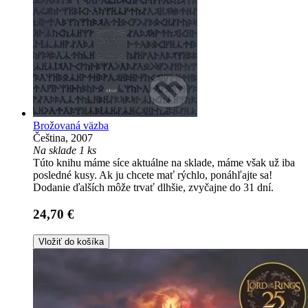
Brožovaná väzba
Čeština, 2007
Na sklade 1 ks
Túto knihu máme síce aktuálne na sklade, máme však už iba
posledné kusy. Ak ju chcete mať rýchlo, ponáhľajte sa!
Dodanie ďalších môže trvať dlhšie, zvyčajne do 31 dní.
24,70 €
Vložiť do košíka