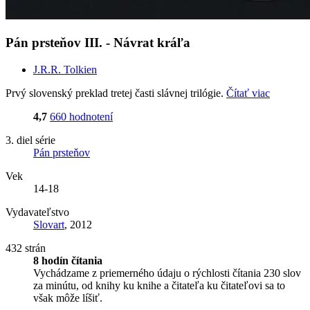
Pán prsteňov III. - Návrat kráľa
J.R.R. Tolkien
Prvý slovenský preklad tretej časti slávnej trilógie.
Čítať viac
4,7
660 hodnotení
3. diel série
Pán prsteňov
Vek
14-18
Vydavateľstvo
Slovart
, 2012
432 strán
8 hodín čítania
Vychádzame z priemerného údaju o rýchlosti čítania 230 slov
za minútu, od knihy ku knihe a čitateľa ku čitateľovi sa to
však môže líšiť.