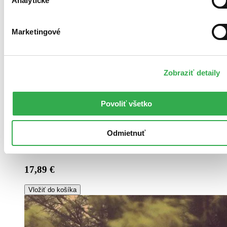
Analytické
Marketingové
Zobraziť detaily
Povoliť všetko
Pevná väzba s prebalom
Slovenčina, 2012
Do 1 – 5 dní
Tento produkt momentálne nemáme na sklade, ale zvyčajne
Odmietnuť
vám ho vieme zabezpečiť a odoslať do 1 – 5 dní. A
posnažíme sa aj trochu rýchlejšie!
17,89 €
Vložiť do košíka