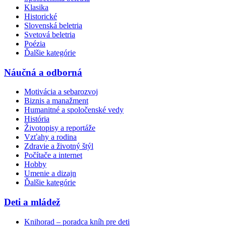
Klasika
Historické
Slovenská beletria
Svetová beletria
Poézia
Ďalšie kategórie
Náučná a odborná
Motivácia a sebarozvoj
Biznis a manažment
Humanitné a spoločenské vedy
História
Životopisy a reportáže
Vzťahy a rodina
Zdravie a životný štýl
Počítače a internet
Hobby
Umenie a dizajn
Ďalšie kategórie
Deti a mládež
Knihorad – poradca kníh pre deti