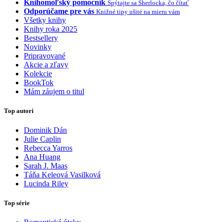
Knihomoľský pomocník
Spýtajte sa Sherlocka, čo čítať
Odporúčame pre vás
Knižné tipy ušité na mieru vám
Všetky knihy
Knihy roka 2025
Bestsellery
Novinky
Pripravované
Akcie a zľavy
Kolekcie
BookTok
Mám záujem o titul
Top autori
Dominik Dán
Julie Caplin
Rebecca Yarros
Ana Huang
Sarah J. Maas
Táňa Keleová Vasilková
Lucinda Riley
Top série