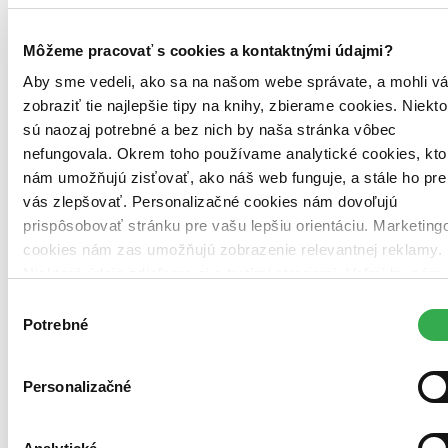
Môžeme pracovať s cookies a kontaktnými údajmi?
Aby sme vedeli, ako sa na našom webe správate, a mohli v
zobraziť tie najlepšie tipy na knihy, zbierame cookies. Niekto
sú naozaj potrebné a bez nich by naša stránka vôbec
nefungovala. Okrem toho používame analytické cookies, kto
nám umožňujú zisťovať, ako náš web funguje, a stále ho pre
vás zlepšovať. Personalizačné cookies nám dovoľujú
prispôsobovať stránku pre vašu lepšiu orientáciu. Marketing
cookies nám zas umožňujú zobrazenie relevantnej reklamy.
Niektoré údaje zdieľame aj s tretími stranami. Veľmi by nám
pomohlo, keby sme mohli používať všetky tieto cookies.
Výber
Ďakujeme!
Potrebné
súhlasu
Personalizačné