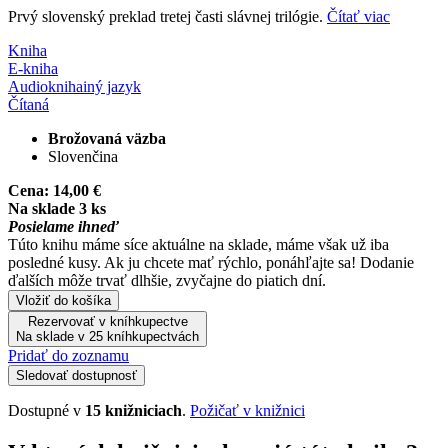
Prvý slovenský preklad tretej časti slávnej trilógie.
Čítať viac
Kniha
E-kniha
Audiokniha
iný jazyk
Čítaná
Brožovaná väzba
Slovenčina
Cena:
14,00 €
Na sklade 3 ks
Posielame ihneď
Túto knihu máme síce aktuálne na sklade, máme však už iba
posledné kusy. Ak ju chcete mať rýchlo, ponáhľajte sa! Dodanie
ďalších môže trvať dlhšie, zvyčajne do piatich dní.
Vložiť do košíka
Rezervovať v kníhkupectve
Na sklade v 25 kníhkupectvách
Pridať do zoznamu
Sledovať dostupnosť
Dostupné v
15 knižniciach
.
Požičať v knižnici