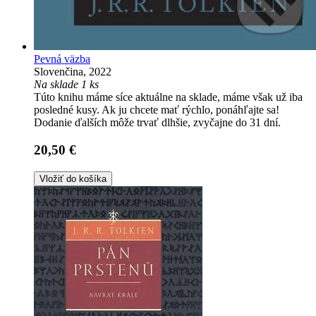
Pevná väzba
Slovenčina, 2022
Na sklade 1 ks
Túto knihu máme síce aktuálne na sklade, máme však už iba
posledné kusy. Ak ju chcete mať rýchlo, ponáhľajte sa!
Dodanie ďalších môže trvať dlhšie, zvyčajne do 31 dní.
20,50 €
Vložiť do košíka