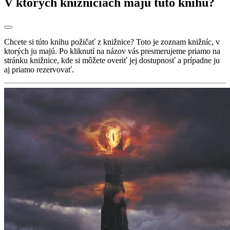
V ktorých knižniciach majú túto knihu?
Chcete si túto knihu požičať z knižnice? Toto je zoznam knižníc, v
ktorých ju majú. Po kliknutí na názov vás presmerujeme priamo na
stránku knižnice, kde si môžete overiť jej dostupnosť a prípadne ju
aj priamo rezervovať.