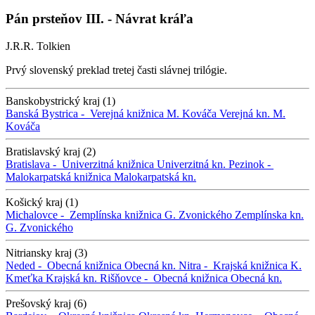
Pán prsteňov III. - Návrat kráľa
J.R.R. Tolkien
Prvý slovenský preklad tretej časti slávnej trilógie.
Banskobystrický kraj (1)
Banská Bystrica -
Verejná knižnica M. Kováča
Verejná kn. M.
Kováča
Bratislavský kraj (2)
Bratislava -
Univerzitná knižnica
Univerzitná kn.
Pezinok -
Malokarpatská knižnica
Malokarpatská kn.
Košický kraj (1)
Michalovce -
Zemplínska knižnica G. Zvonického
Zemplínska kn.
G. Zvonického
Nitriansky kraj (3)
Neded -
Obecná knižnica
Obecná kn.
Nitra -
Krajská knižnica K.
Kmeťka
Krajská kn.
Rišňovce -
Obecná knižnica
Obecná kn.
Prešovský kraj (6)