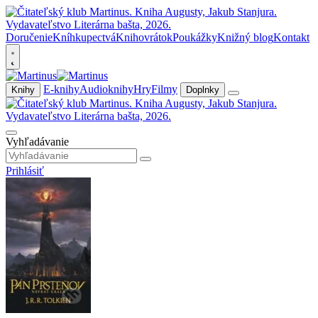
Doručenie
Kníhkupectvá
Knihovrátok
Poukážky
Knižný blog
Kontakt
E-knihy
Audioknihy
Hry
Filmy
Knihy
Doplnky
Vyhľadávanie
Prihlásiť