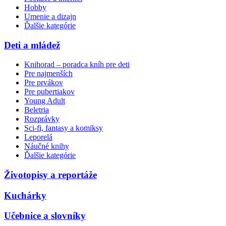
Hobby
Umenie a dizajn
Ďalšie kategórie
Deti a mládež
Knihorad – poradca kníh pre deti
Pre najmenších
Pre prvákov
Pre pubertiakov
Young Adult
Beletria
Rozprávky
Sci-fi, fantasy a komiksy
Leporelá
Náučné knihy
Ďalšie kategórie
Životopisy a reportáže
Kuchárky
Učebnice a slovníky