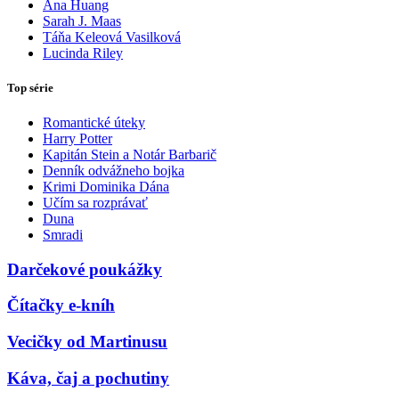
Ana Huang
Sarah J. Maas
Táňa Keleová Vasilková
Lucinda Riley
Top série
Romantické úteky
Harry Potter
Kapitán Stein a Notár Barbarič
Denník odvážneho bojka
Krimi Dominika Dána
Učím sa rozprávať
Duna
Smradi
Darčekové poukážky
Čítačky e-kníh
Vecičky od Martinusu
Káva, čaj a pochutiny