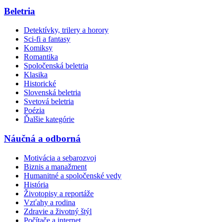
Beletria
Detektívky, trilery a horory
Sci-fi a fantasy
Komiksy
Romantika
Spoločenská beletria
Klasika
Historické
Slovenská beletria
Svetová beletria
Poézia
Ďalšie kategórie
Náučná a odborná
Motivácia a sebarozvoj
Biznis a manažment
Humanitné a spoločenské vedy
História
Životopisy a reportáže
Vzťahy a rodina
Zdravie a životný štýl
Počítače a internet