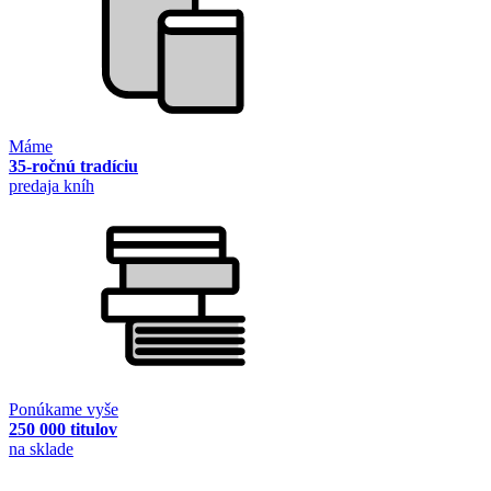
Máme
35-ročnú tradíciu
predaja kníh
Ponúkame vyše
250 000 titulov
na sklade