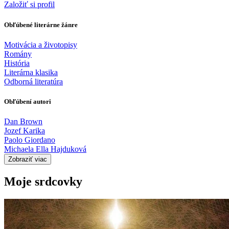
Založiť si profil
Obľúbené literárne žánre
Motivácia a životopisy
Romány
História
Literárna klasika
Odborná literatúra
Obľúbení autori
Dan Brown
Jozef Karika
Paolo Giordano
Michaela Ella Hajduková
Zobraziť viac
Moje srdcovky