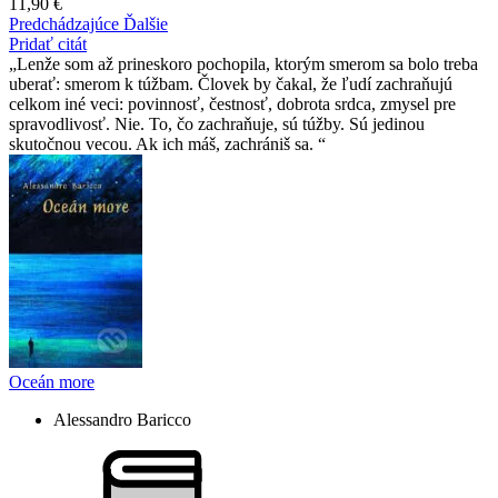
11,90 €
Predchádzajúce
Ďalšie
Pridať citát
Lenže som až prineskoro pochopila, ktorým smerom sa bolo treba
uberať: smerom k túžbam. Človek by čakal, že ľudí zachraňujú
celkom iné veci: povinnosť, čestnosť, dobrota srdca, zmysel pre
spravodlivosť. Nie. To, čo zachraňuje, sú túžby. Sú jedinou
skutočnou vecou. Ak ich máš, zachrániš sa.
Oceán more
Alessandro Baricco