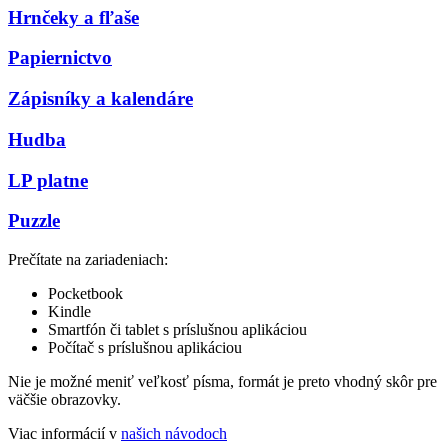
Hrnčeky a fľaše
Papiernictvo
Zápisníky a kalendáre
Hudba
LP platne
Puzzle
Prečítate na zariadeniach:
Pocketbook
Kindle
Smartfón či tablet s príslušnou aplikáciou
Počítač s príslušnou aplikáciou
Nie je možné meniť veľkosť písma, formát je preto vhodný skôr pre
väčšie obrazovky.
Viac informácií v
našich návodoch