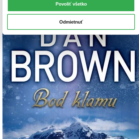
Povoliť všetko
Odmietnuť