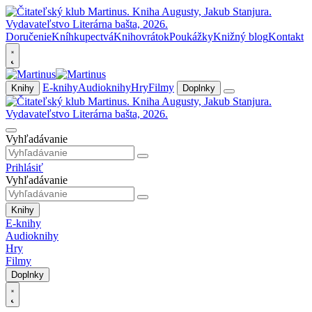
Doručenie
Kníhkupectvá
Knihovrátok
Poukážky
Knižný blog
Kontakt
E-knihy
Audioknihy
Hry
Filmy
Knihy
Doplnky
Vyhľadávanie
Prihlásiť
Vyhľadávanie
Knihy
E-knihy
Audioknihy
Hry
Filmy
Doplnky