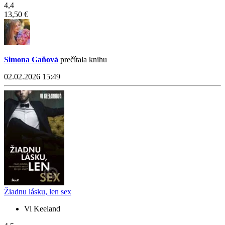
4,4
13,50 €
Simona Gaňová
prečítala knihu
02.02.2026 15:49
Žiadnu lásku, len sex
Vi Keeland