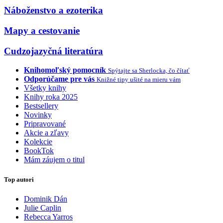
Náboženstvo a ezoterika
Mapy a cestovanie
Cudzojazyčná literatúra
Knihomoľský pomocník
Spýtajte sa Sherlocka, čo čítať
Odporúčame pre vás
Knižné tipy ušité na mieru vám
Všetky knihy
Knihy roka 2025
Bestsellery
Novinky
Pripravované
Akcie a zľavy
Kolekcie
BookTok
Mám záujem o titul
Top autori
Dominik Dán
Julie Caplin
Rebecca Yarros