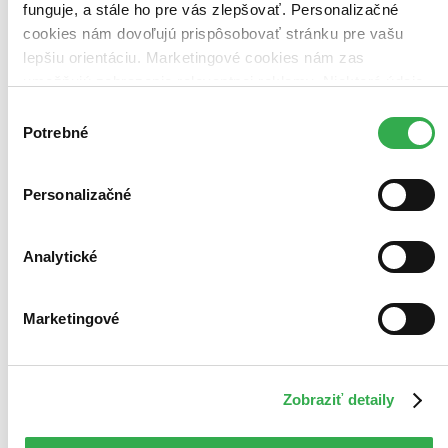
funguje, a stále ho pre vás zlepšovať. Personalizačné
cookies nám dovoľujú prispôsobovať stránku pre vašu
lepšiu orientáciu. Marketingové cookies nám zas
umožňujú zobrazenie relevantnej reklamy. Niektoré údaje
zdieľame aj s tretími stranami. Veľmi by nám pomohlo,
Výber
keby sme mohli používať všetky tieto cookies. Ďakujeme!
Potrebné
súhlasu
Personalizačné
Analytické
Marketingové
Zobraziť detaily