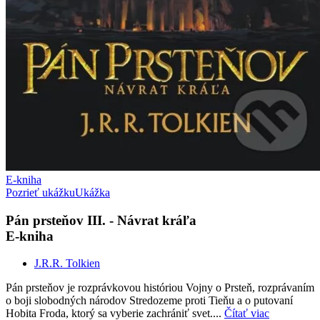
E-kniha
Pozrieť ukážku
Ukážka
Pán prsteňov III. - Návrat kráľa
E-kniha
J.R.R. Tolkien
Pán prsteňov je rozprávkovou históriou Vojny o Prsteň, rozprávaním
o boji slobodných národov Stredozeme proti Tieňu a o putovaní
Hobita Froda, ktorý sa vyberie zachrániť svet....
Čítať viac