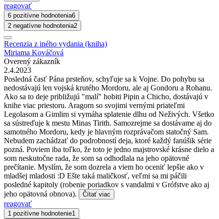
reagovať
6 pozitívne hodnotenia
6
2 negatívne hodnotenia
2
Recenzia z iného vydania (kniha)
Miriama Kováčová
Overený zákazník
2.4.2023
Posledná časť Pána prsteňov, schyľuje sa k Vojne. Do pohybu sa
nedostávajú len vojská krutého Mordoru, ale aj Gondoru a Rohanu.
Ako sa to deje približujú "malí" hobiti Pipin a Chicho, dostávajú v
knihe viac priestoru. Aragorn so svojimi vernými priateľmi
Legolasom a Gimlim si vymáha splatenie dlhu od Neživých. Všetko
sa sústreďuje k mestu Minas Tirith. Samozrejme sa dostávame aj do
samotného Mordoru, kedy je hlavným rozprávačom statočný Sam.
Nebudem zachádzať do podrobností deja, ktoré každý fanúšik série
pozná. Poviem iba toľko, že toto je jedno majstrovské krásne dielo a
som neskutočne rada, že som sa odhodlala na jeho opätovné
prečítanie. Myslím, že som dozrela a viem ho oceniť lepšie ako v
mladšej mladosti :D Ešte taká maličkosť, veľmi sa mi páčili
posledné kapitoly (robenie poriadkov s vandalmi v Grófstve ako aj
jeho opätovná obnova).
Čítať viac
reagovať
1 pozitívne hodnotenie
1