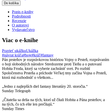
Do košíka
Popis e-knihy
Podrobnosti
Recenzie
O autorovi
Vydavateľstvo
Viac o e-knihe
Pozrieť ukážku
Ukážka
#návrat kráľa
#boje
#kráľ
#fantasy
Pán prsteňov je rozprávkovou históriou Vojny o Prsteň, rozprávaním
o boji slobodných národov Stredozeme proti Tieňu a o putovaní
Hobita Froda, ktorý sa vyberie zachrániť svet. Po rozbití
Spoločenstva Prsteňa a príchode Veľkej tmy začína Vojna o Prsteň,
ktorá má rozhodnúť o všetkom...
„Jedno z najlepších diel fantasy literatúry 20. storočia.“
Sunday Telegraph
„Čitatelia sa delia na tých, ktorí už čítali Hobita a Pána prsteňov, a
na tých, čo ich ešte len prečítajú.“
Sunday Times