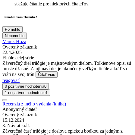
sťažuje čítanie pre niektorých čitateľov.
Pomohlo vám zhrnutie?
Pomohlo
Nepomohlo
Marek Hoza
Overený zákazník
22.4.2025
Finále celej série
Záverečný diel trilógie je majstrovským dielom. Tolkienove opisi sú
proste úžasné. Zaujímaví dej je ukončený veľkým finále a kráľ sa
vráti na svoj trón
Čítať viac
reagovať
0 pozitívne hodnotenia
0
1 negatívne hodnotenie
1
Recenzia z iného vydania (kniha)
Anonymný čitateľ
Overený zákazník
15.12.2024
3. Návrat kráľa
Záverečná časť trilógie je doslova epickou bodkou za jedným z