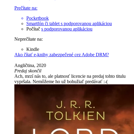
Prečítate na:
Pocketbook
Smartfón či tablet
s podporovanou aplikáciou
Počítač
s podporovanou aplikáciou
Neprečítate na:
Kindle
Ako čítať e-knihy zabezpečené cez Adobe DRM?
Angličtina, 2020
Predaj skončil
Ach, mrzí nás to, ale platnosť licencie na predaj tohto titulu
vypršala. Nemôžeme ho už bohužiaľ predávať :-(