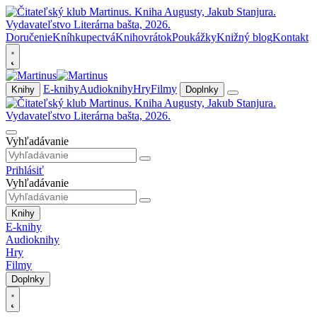
Doručenie
Kníhkupectvá
Knihovrátok
Poukážky
Knižný blog
Kontakt
E-knihy
Audioknihy
Hry
Filmy
Knihy
Doplnky
Vyhľadávanie
Prihlásiť
Vyhľadávanie
Knihy
E-knihy
Audioknihy
Hry
Filmy
Doplnky