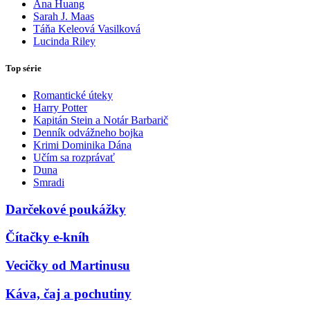
Ana Huang
Sarah J. Maas
Táňa Keleová Vasilková
Lucinda Riley
Top série
Romantické úteky
Harry Potter
Kapitán Stein a Notár Barbarič
Denník odvážneho bojka
Krimi Dominika Dána
Učím sa rozprávať
Duna
Smradi
Darčekové poukážky
Čítačky e-kníh
Vecičky od Martinusu
Káva, čaj a pochutiny