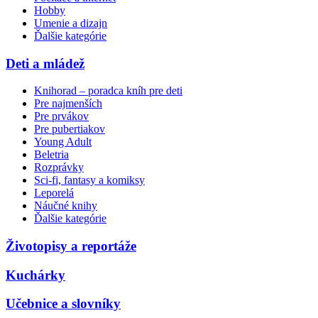
Hobby
Umenie a dizajn
Ďalšie kategórie
Deti a mládež
Knihorad – poradca kníh pre deti
Pre najmenších
Pre prvákov
Pre pubertiakov
Young Adult
Beletria
Rozprávky
Sci-fi, fantasy a komiksy
Leporelá
Náučné knihy
Ďalšie kategórie
Životopisy a reportáže
Kuchárky
Učebnice a slovníky