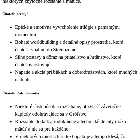
niektorých zbytočne rozsiahle a mätúce.
Čitatelia oceňujú
Epické a emotívne vyvrcholenie trilógie s pamätnými
momentmi.
Bohaté worldbuilding a detailné opisy prostredia, ktoré
čitateľa vtiahnu do Stredozeme.
Silné postavy a dôraz na priateľstvo a hrdinstvo, ktoré
čitateľov oslovujú.
Napätie a akcia pri bitkách a dobrodružstvách, ktoré mnohých
nadchli.
Čitatelia ďalej hodnotia
Niektoré časti pôsobia rozťahane, obzvlášť záverečné
kapitoly odohrávajúce sa v Grófstve.
Rozsiahle dodatky, rodokmene a technické detaily môžu
mätúť a nie sú pre každého.
V niektorých miestach sa text opakuje a tempo klesá, čo