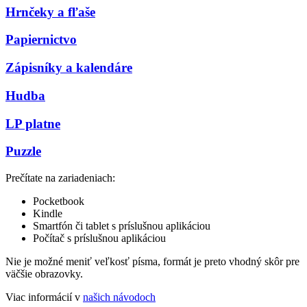
Hrnčeky a fľaše
Papiernictvo
Zápisníky a kalendáre
Hudba
LP platne
Puzzle
Prečítate na zariadeniach:
Pocketbook
Kindle
Smartfón či tablet s príslušnou aplikáciou
Počítač s príslušnou aplikáciou
Nie je možné meniť veľkosť písma, formát je preto vhodný skôr pre
väčšie obrazovky.
Viac informácií v
našich návodoch