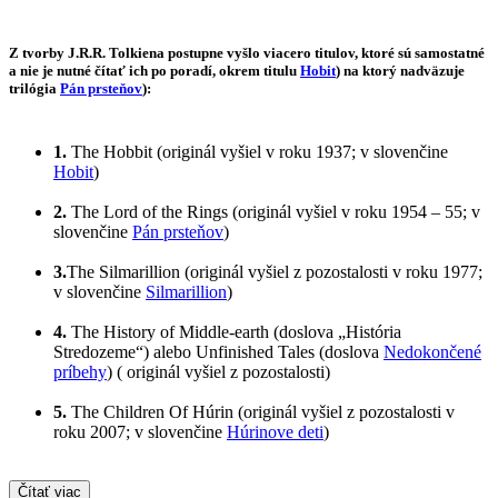
Z tvorby J.R.R. Tolkiena postupne vyšlo viacero titulov, ktoré sú samostatné
a nie je nutné čítať ich po poradí, okrem titulu
Hobit
) na ktorý nadväzuje
trilógia
Pán prsteňov
):
1.
The Hobbit (originál vyšiel v roku 1937; v slovenčine
Hobit
)
2.
The Lord of the Rings (originál vyšiel v roku 1954 – 55; v
slovenčine
Pán prsteňov
)
3.
The Silmarillion (originál vyšiel z pozostalosti v roku 1977;
v slovenčine
Silmarillion
)
4.
The History of Middle-earth (doslova „História
Stredozeme“) alebo Unfinished Tales (doslova
Nedokončené
príbehy
) ( originál vyšiel z pozostalosti)
5.
The Children Of Húrin (originál vyšiel z pozostalosti v
roku 2007; v slovenčine
Húrinove deti
)
Čítať viac