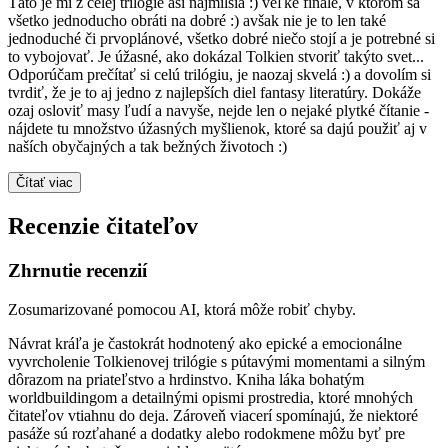
Táto je mi z celej trilógie asi najmilšia :) veľké finále, v ktorom sa
všetko jednoducho obráti na dobré :) avšak nie je to len také
jednoduché či prvoplánové, všetko dobré niečo stojí a je potrebné si
to vybojovať. Je úžasné, ako dokázal Tolkien stvoriť takýto svet...
Odporúčam prečítať si celú trilógiu, je naozaj skvelá :) a dovolím si
tvrdiť, že je to aj jedno z najlepších diel fantasy literatúry. Dokáže
ozaj osloviť masy ľudí a navyše, nejde len o nejaké plytké čítanie -
nájdete tu množstvo úžasných myšlienok, ktoré sa dajú použiť aj v
naších obyčajných a tak bežných životoch :)
Čítať viac
Recenzie čitateľov
Zhrnutie recenzií
Zosumarizované pomocou AI, ktorá môže robiť chyby.
Návrat kráľa je častokrát hodnotený ako epické a emocionálne
vyvrcholenie Tolkienovej trilógie s pútavými momentami a silným
dôrazom na priateľstvo a hrdinstvo. Kniha láka bohatým
worldbuildingom a detailnými opismi prostredia, ktoré mnohých
čitateľov vtiahnu do deja. Zároveň viacerí spomínajú, že niektoré
pasáže sú rozťahané a dodatky alebo rodokmene môžu byť pre