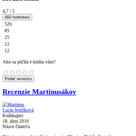
4,7
/ 5
660 hodnotení
526
85
25
12
12
Ako sa páčila e-kniha vám?
Pridať recenziu
Recenzie Martinusákov
Lucia Jenčíková
Kníhkupec
18. júna 2016
Názor čitateľa