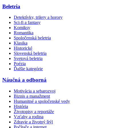
Beletria
Detektívky, trilery a horory
Sci-fi a fantasy
Komiksy
Romantika
Spoločenská beletria
Klasika
Historické
Slovenská beletria
Svetová beletria
Poézia
Ďalšie kategórie
Náučná a odborná
Motivácia a sebarozvoj
Biznis a manažment
Humanitné a spoločenské vedy
História
Životopisy a reportáže
Vzťahy a rodina
Zdravie a životný štýl
Počítače a internet