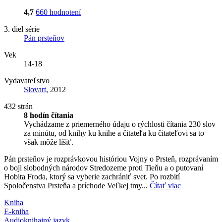
4,7
660 hodnotení
3. diel série
Pán prsteňov
Vek
14-18
Vydavateľstvo
Slovart
, 2012
432 strán
8 hodín čítania
Vychádzame z priemerného údaju o rýchlosti čítania 230 slov
za minútu, od knihy ku knihe a čitateľa ku čitateľovi sa to
však môže líšiť.
Pán prsteňov je rozprávkovou históriou Vojny o Prsteň, rozprávaním
o boji slobodných národov Stredozeme proti Tieňu a o putovaní
Hobita Froda, ktorý sa vyberie zachrániť svet. Po rozbití
Spoločenstva Prsteňa a príchode Veľkej tmy...
Čítať viac
Kniha
E-kniha
Audiokniha
iný jazyk