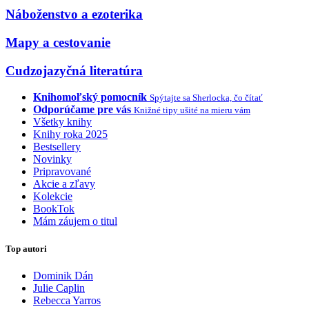
Náboženstvo a ezoterika
Mapy a cestovanie
Cudzojazyčná literatúra
Knihomoľský pomocník
Spýtajte sa Sherlocka, čo čítať
Odporúčame pre vás
Knižné tipy ušité na mieru vám
Všetky knihy
Knihy roka 2025
Bestsellery
Novinky
Pripravované
Akcie a zľavy
Kolekcie
BookTok
Mám záujem o titul
Top autori
Dominik Dán
Julie Caplin
Rebecca Yarros