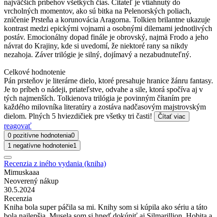
najväčších príbehov všetkých čias. Čitateľ je vtiahnutý do
vrcholných momentov, ako sú bitka na Pelenorských poliach,
zničenie Prsteňa a korunovácia Aragorna. Tolkien brilantne ukazuje
kontrast medzi epickými vojnami a osobnými dilemami jednotlivých
postáv. Emocionálny dopad finále je obrovský, najmä Frodo a jeho
návrat do Krajiny, kde si uvedomí, že niektoré rany sa nikdy
nezahoja. Záver trilógie je silný, dojímavý a nezabudnuteľný.
Celkové hodnotenie
Pán prsteňov je literárne dielo, ktoré presahuje hranice žánru fantasy.
Je to príbeh o nádeji, priateľstve, odvahe a sile, ktorá spočíva aj v
tých najmenších. Tolkienova trilógia je povinným čítaním pre
každého milovníka literatúry a zostáva nadčasovým majstrovským
dielom. Plných 5 hviezdičiek pre všetky tri časti!
Čítať viac
reagovať
0 pozitívne hodnotenia
0
1 negatívne hodnotenie
1
Recenzia z iného vydania (kniha)
Mimuskaaa
Neoverený nákup
30.5.2024
Recenzia
Kniha bola super páčila sa mi. Knihy som si kúpila ako sériu a táto
bola najlepšia. Musela som si hneď dokúpiť aj Silmarillion, Hobita a