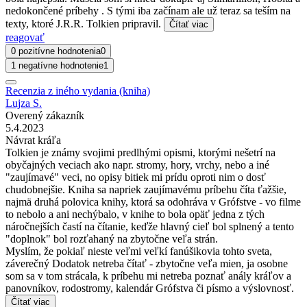
nedokončené príbehy . S tými iba začínam ale už teraz sa teším na
texty, ktoré J.R.R. Tolkien pripravil.
Čítať viac
reagovať
0 pozitívne hodnotenia
0
1 negatívne hodnotenie
1
Recenzia z iného vydania (kniha)
Lujza S.
Overený zákazník
5.4.2023
Návrat kráľa
Tolkien je známy svojimi predlhými opismi, ktorými nešetrí na
obyčajných veciach ako napr. stromy, hory, vrchy, nebo a iné
"zaujímavé" veci, no opisy bitiek mi prídu oproti nim o dosť
chudobnejšie. Kniha sa napriek zaujímavému príbehu číta ťažšie,
najmä druhá polovica knihy, ktorá sa odohráva v Grófstve - vo filme
to nebolo a ani nechýbalo, v knihe to bola opäť jedna z tých
náročnejších častí na čítanie, keďže hlavný cieľ bol splnený a tento
"doplnok" bol rozťahaný na zbytočne veľa strán.
Myslím, že pokiaľ nieste veľmi veľkí fanúšikovia tohto sveta,
záverečný Dodatok netreba čítať - zbytočne veľa mien, ja osobne
som sa v tom strácala, k príbehu mi netreba poznať anály kráľov a
panovníkov, rodostromy, kalendár Grófstva či písmo a výslovnosť.
Čítať viac