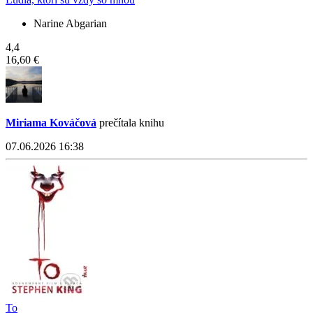
Narine Abgarian
4,4
16,60 €
Miriama Kováčová
prečítala knihu
07.06.2026 16:38
To