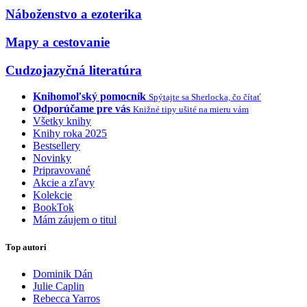
Náboženstvo a ezoterika
Mapy a cestovanie
Cudzojazyčná literatúra
Knihomoľský pomocník
Spýtajte sa Sherlocka, čo čítať
Odporúčame pre vás
Knižné tipy ušité na mieru vám
Všetky knihy
Knihy roka 2025
Bestsellery
Novinky
Pripravované
Akcie a zľavy
Kolekcie
BookTok
Mám záujem o titul
Top autori
Dominik Dán
Julie Caplin
Rebecca Yarros