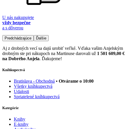
U nás nakupujete
vždy bezpečne
a s dôverou
Predchádzajúce
Ďalšie
Aj z drobných vecí sa dajú urobiť veľké. Vďaka vašim Anjelským
drobným ste pri nákupoch na Martinuse darovali už
1 501 609,00 €
na Dobrého Anjela
. Ďakujeme!
Kníhkupectvá
Bratislava - Obchodná
• Otvárame o 10:00
Všetky kníhkupectvá
Udalosti
Spriatelené kníhkupectvá
Kategórie
Knihy
E-knihy