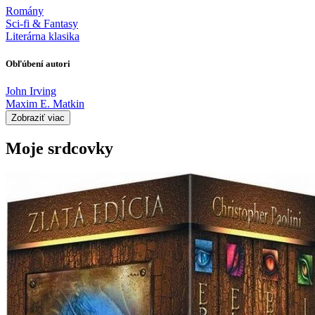
Romány
Sci-fi & Fantasy
Literárna klasika
Obľúbení autori
John Irving
Maxim E. Matkin
Zobraziť viac
Moje srdcovky