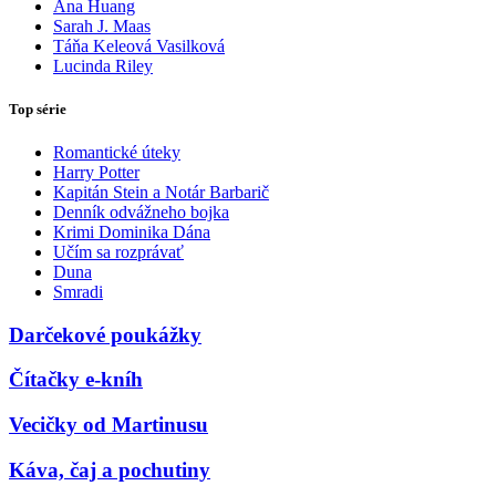
Ana Huang
Sarah J. Maas
Táňa Keleová Vasilková
Lucinda Riley
Top série
Romantické úteky
Harry Potter
Kapitán Stein a Notár Barbarič
Denník odvážneho bojka
Krimi Dominika Dána
Učím sa rozprávať
Duna
Smradi
Darčekové poukážky
Čítačky e-kníh
Vecičky od Martinusu
Káva, čaj a pochutiny