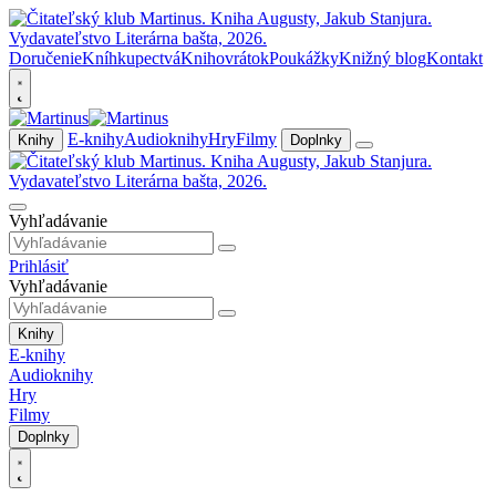
Doručenie
Kníhkupectvá
Knihovrátok
Poukážky
Knižný blog
Kontakt
E-knihy
Audioknihy
Hry
Filmy
Knihy
Doplnky
Vyhľadávanie
Prihlásiť
Vyhľadávanie
Knihy
E-knihy
Audioknihy
Hry
Filmy
Doplnky