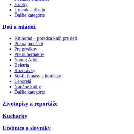
Hobby
Umenie a dizajn
Ďalšie kategórie
Deti a mládež
Knihorad – poradca kníh pre deti
Pre najmenších
Pre prvákov
Pre pubertiakov
Young Adult
Beletria
Rozprávky
Sci-fi, fantasy a komiksy
Leporelá
Náučné knihy
Ďalšie kategórie
Životopisy a reportáže
Kuchárky
Učebnice a slovníky