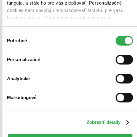
funguje, a stále ho pre vás zlepšovať. Personalizačné
cookies nám dovoľujú prispôsobovať stránku pre vašu
lepšiu orientáciu. Marketingové cookies nám zas
umožňujú zobrazenie relevantnej reklamy. Niektoré údaje
zdieľame aj s tretími stranami. Veľmi by nám pomohlo,
Výber
keby sme mohli používať všetky tieto cookies. Ďakujeme!
Potrebné
súhlasu
Personalizačné
Moje aktivity
Analytické
Marketingové
Miriama Kováčová
prečítala knihu
06.08.2026 06:29
Zobraziť detaily