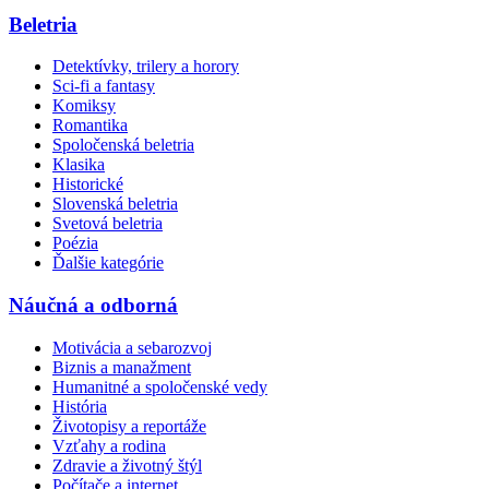
Beletria
Detektívky, trilery a horory
Sci-fi a fantasy
Komiksy
Romantika
Spoločenská beletria
Klasika
Historické
Slovenská beletria
Svetová beletria
Poézia
Ďalšie kategórie
Náučná a odborná
Motivácia a sebarozvoj
Biznis a manažment
Humanitné a spoločenské vedy
História
Životopisy a reportáže
Vzťahy a rodina
Zdravie a životný štýl
Počítače a internet