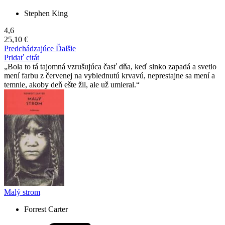
Stephen King
4,6
25,10 €
Predchádzajúce
Ďalšie
Pridať citát
Bola to tá tajomná vzrušujúca časť dňa, keď slnko zapadá a svetlo
mení farbu z červenej na vyblednutú krvavú, neprestajne sa mení a
temnie, akoby deň ešte žil, ale už umieral.
Malý strom
Forrest Carter