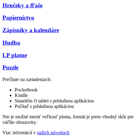
Hrnčeky a fľaše
Papiernictvo
Zápisníky a kalendáre
Hudba
LP platne
Puzzle
Prečítate na zariadeniach:
Pocketbook
Kindle
Smartfón či tablet s príslušnou aplikáciou
Počítač s príslušnou aplikáciou
Nie je možné meniť veľkosť písma, formát je preto vhodný skôr pre
väčšie obrazovky.
Viac informácií v
našich návodoch