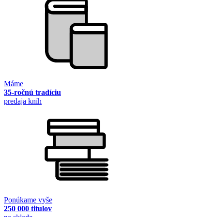
Máme
35-ročnú tradíciu
predaja kníh
Ponúkame vyše
250 000 titulov