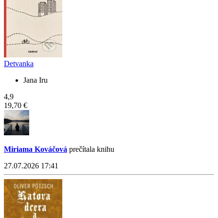
Detvanka
Jana Iru
4,9
19,70 €
Miriama Kováčová
prečítala knihu
27.07.2026 17:41