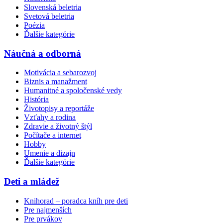
Slovenská beletria
Svetová beletria
Poézia
Ďalšie kategórie
Náučná a odborná
Motivácia a sebarozvoj
Biznis a manažment
Humanitné a spoločenské vedy
História
Životopisy a reportáže
Vzťahy a rodina
Zdravie a životný štýl
Počítače a internet
Hobby
Umenie a dizajn
Ďalšie kategórie
Deti a mládež
Knihorad – poradca kníh pre deti
Pre najmenších
Pre prvákov