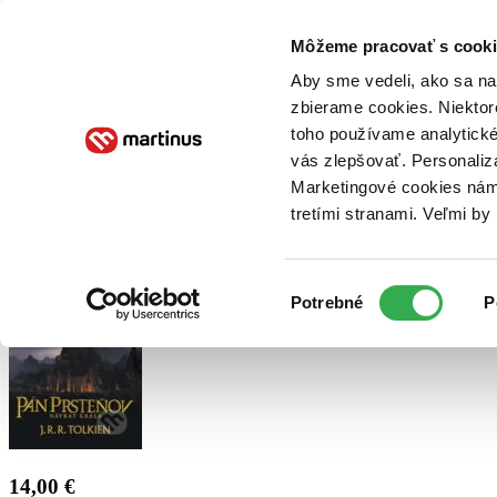
Doručenie
Kníhkupectvá
Knihovrátok
Poukážky
Knižný blog
Kontakt
Môžeme pracovať s cooki
Aby sme vedeli, ako sa na 
zbierame cookies. Niektor
E-knihy
Audioknihy
Hry
Filmy
Knihy
Doplnky
toho používame analytické
vás zlepšovať. Personaliz
Vyhľadávanie
Marketingové cookies nám 
tretími stranami. Veľmi b
Prihlásiť
Výber
Potrebné
P
súhlasu
14,00 €