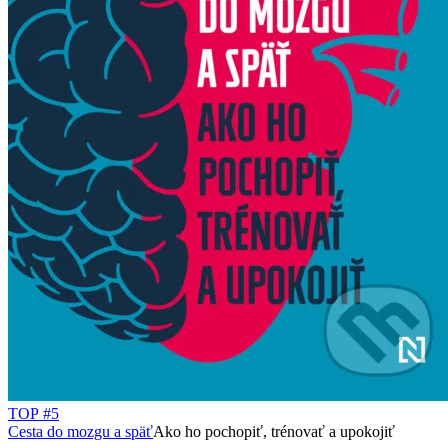
TOP #5
Cesta do mozgu a späť
Ako ho pochopiť, trénovať a upokojiť