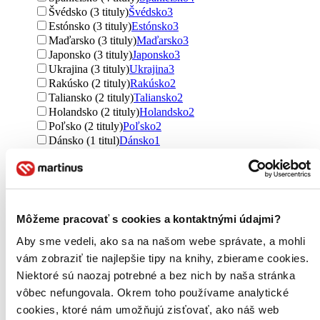
Švédsko (3 tituly)
Švédsko
3
Estónsko (3 tituly)
Estónsko
3
Maďarsko (3 tituly)
Maďarsko
3
Japonsko (3 tituly)
Japonsko
3
Ukrajina (3 tituly)
Ukrajina
3
Rakúsko (2 tituly)
Rakúsko
2
Taliansko (2 tituly)
Taliansko
2
Holandsko (2 tituly)
Holandsko
2
Poľsko (2 tituly)
Poľsko
2
Dánsko (1 titul)
Dánsko
1
Chorvátsko (1 titul)
Chorvátsko
1
India (1 titul)
India
1
Izrael (1 titul)
Izrael
1
Južná Kórea (1 titul)
Južná Kórea
1
Rusko (1 titul)
Rusko
1
Môžeme pracovať s cookies a kontaktnými údajmi?
Saudská Arábia (1 titul)
Saudská Arábia
1
Singapur (1 titul)
Singapur
1
Aby sme vedeli, ako sa na našom webe správate, a mohli
Thajsko (1 titul)
Thajsko
1
vám zobraziť tie najlepšie tipy na knihy, zbierame cookies.
Ďalšie možnosti
Niektoré sú naozaj potrebné a bez nich by naša stránka
vôbec nefungovala. Okrem toho používame analytické
Autor
cookies, ktoré nám umožňujú zisťovať, ako náš web
Luule Viilma (7 titulov)
Luule Viilma
7