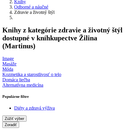
Knihy
Odborné a náučné
Zdravie a životný štýl
Knihy z kategórie zdravie a životný štýl
dostupné v kníhkupectve Žilina
(Martinus)
Image
Masáže
Móda
Kozmetika a starostlivosť o telo
Domáca liečba
Alternatívna medicína
Populárne filtre
Diéty a zdravá výživa
Zúžiť výber
Zoradiť