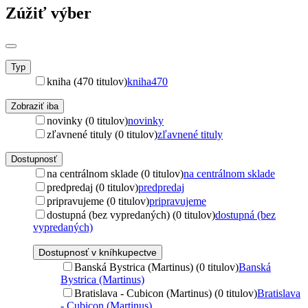
Zúžiť výber
Typ
kniha (470 titulov)
kniha
470
Zobraziť iba
novinky (0 titulov)
novinky
zľavnené tituly (0 titulov)
zľavnené tituly
Dostupnosť
na centrálnom sklade (0 titulov)
na centrálnom sklade
predpredaj (0 titulov)
predpredaj
pripravujeme (0 titulov)
pripravujeme
dostupná (bez vypredaných) (0 titulov)
dostupná (bez
vypredaných)
Dostupnosť v kníhkupectve
Banská Bystrica (Martinus) (0 titulov)
Banská
Bystrica (Martinus)
Bratislava - Cubicon (Martinus) (0 titulov)
Bratislava
- Cubicon (Martinus)