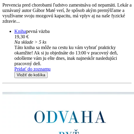
Prevencia pred chorobami ľudstvo zamestnáva od nepamäti. Lekár a
uznávaný autor Gábor Maté verí, že spôsob akým premýšľame a
využívame svoju mozgovú kapacitu, má vplyv aj na naše fyzické
zdravie...
Kniha
pevná väzba
19,30 €
Na sklade > 5 ks
Táto kniha sa môže na cestu ku vám vybrať prakticky
okamžite! Ak si ju objednáte do 13:00 v pracovný deň,
odošleme vám ju ešte dnes, inak najneskôr nasledujúci
pracovný deň.
Pridať do zoznamu
Vložiť do košíka