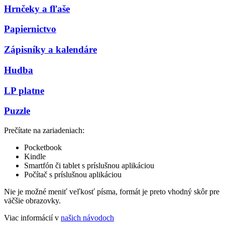
Hrnčeky a fľaše
Papiernictvo
Zápisníky a kalendáre
Hudba
LP platne
Puzzle
Prečítate na zariadeniach:
Pocketbook
Kindle
Smartfón či tablet s príslušnou aplikáciou
Počítač s príslušnou aplikáciou
Nie je možné meniť veľkosť písma, formát je preto vhodný skôr pre
väčšie obrazovky.
Viac informácií v
našich návodoch