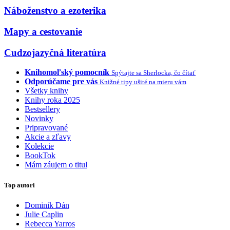
Náboženstvo a ezoterika
Mapy a cestovanie
Cudzojazyčná literatúra
Knihomoľský pomocník
Spýtajte sa Sherlocka, čo čítať
Odporúčame pre vás
Knižné tipy ušité na mieru vám
Všetky knihy
Knihy roka 2025
Bestsellery
Novinky
Pripravované
Akcie a zľavy
Kolekcie
BookTok
Mám záujem o titul
Top autori
Dominik Dán
Julie Caplin
Rebecca Yarros