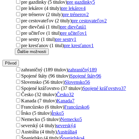
pre gazdinky (5 titulov)
pre gazdinky
5
pre lekárov (4 tituly)
pre lekárov
4
pre trénerov (2 tituly)
pre trénerov
2
pre cestovateľov (2 tituly)
pre cestovateľov
2
pre dievčatá (1 titul)
pre dievčatá
1
pre učiteľov (1 titul)
pre učiteľov
1
pre sestry (1 titul)
pre sestry
1
pre kresťanov (1 titul)
pre kresťanov
1
Ďalšie možnosti
Pôvod
zahraničný (189 titulov)
zahraničný
189
Spojené štáty (96 titulov)
Spojené štáty
96
Slovensko (56 titulov)
Slovensko
56
Spojené kráľovstvo (37 titulov)
Spojené kráľovstvo
37
Česko (32 titulov)
Česko
32
Kanada (7 titulov)
Kanada
7
Francúzsko (6 titulov)
Francúzsko
6
Írsko (5 titulov)
Írsko
5
Nemecko (5 titulov)
Nemecko
5
severský (4 tituly)
severský
4
Austrália (4 tituly)
Austrália
4
Španielsko (4 tituly)
Španielsko
4