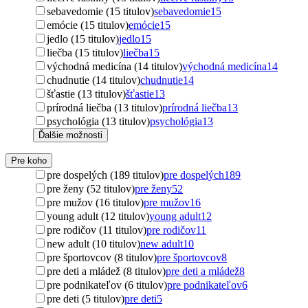
sebavedomie (15 titulov)
sebavedomie
15
emócie (15 titulov)
emócie
15
jedlo (15 titulov)
jedlo
15
liečba (15 titulov)
liečba
15
východná medicína (14 titulov)
východná medicína
14
chudnutie (14 titulov)
chudnutie
14
šťastie (13 titulov)
šťastie
13
prírodná liečba (13 titulov)
prírodná liečba
13
psychológia (13 titulov)
psychológia
13
Ďalšie možnosti
Pre koho
pre dospelých (189 titulov)
pre dospelých
189
pre ženy (52 titulov)
pre ženy
52
pre mužov (16 titulov)
pre mužov
16
young adult (12 titulov)
young adult
12
pre rodičov (11 titulov)
pre rodičov
11
new adult (10 titulov)
new adult
10
pre športovcov (8 titulov)
pre športovcov
8
pre deti a mládež (8 titulov)
pre deti a mládež
8
pre podnikateľov (6 titulov)
pre podnikateľov
6
pre deti (5 titulov)
pre deti
5