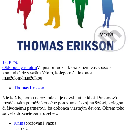
TOP #93
Obklopený idiotmi
Vtipná príručka, ktorá zmení váš spôsob
komunikácie s vaším šéfom, kolegom či dokonca
manželom/manželkou
Thomas Erikson
Nie každý, komu nerozumiete, je nevyhnutne idiot. Prelomová
metóda vám pomôže konečne porozumieť svojmu šéfovi, kolegom
či životnému partnerovi, ba dokonca vlastným deťom. Okrem toho
sa veľa dozviete sami o sebe...
Kniha
brožovaná väzba
15,57 €