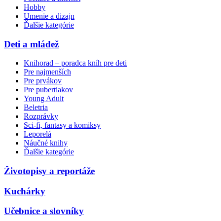
Hobby
Umenie a dizajn
Ďalšie kategórie
Deti a mládež
Knihorad – poradca kníh pre deti
Pre najmenších
Pre prvákov
Pre pubertiakov
Young Adult
Beletria
Rozprávky
Sci-fi, fantasy a komiksy
Leporelá
Náučné knihy
Ďalšie kategórie
Životopisy a reportáže
Kuchárky
Učebnice a slovníky