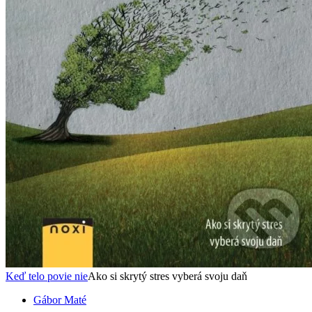
Keď telo povie nie
Ako si skrytý stres vyberá svoju daň
Gábor Maté