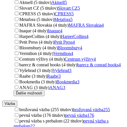
Aktuell (5 titulov)
Aktuell
5
Slovart CZ (5 titulov)
Slovart CZ
5
CPRESS (5 titulov)
CPRESS
5
Metafora (5 titulov)
Metafora
5
MAFRA Slovakia (4 tituly)
MAFRA Slovakia
4
Inaque (4 tituly)
Inaque
4
HarperCollins (4 tituly)
HarperCollins
4
Petit Press (4 tituly)
Petit Press
4
Bloomsbury (4 tituly)
Bloomsbury
4
Vermilion (4 tituly)
Vermilion
4
Centrum výživy (4 tituly)
Centrum výživy
4
barecz & conrad books (4 tituly)
barecz & conrad books
4
Vyšehrad (3 tituly)
Vyšehrad
3
Raabe (3 tituly)
Raabe
3
Bookmedia (3 tituly)
Bookmedia
3
ANAG (3 tituly)
ANAG
3
Ďalšie možnosti
Väzba
brožovaná väzba (255 titulov)
brožovaná väzba
255
pevná väzba (176 titulov)
pevná väzba
176
pevná väzba s prebalom (22 titulov)
pevná väzba s
prebalom
22