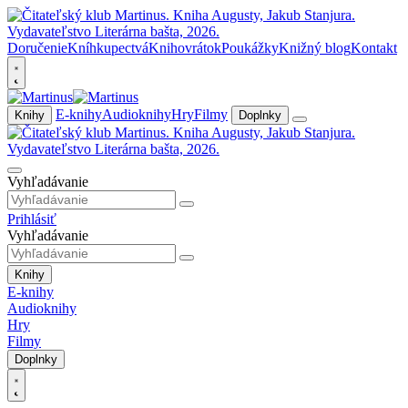
Doručenie
Kníhkupectvá
Knihovrátok
Poukážky
Knižný blog
Kontakt
E-knihy
Audioknihy
Hry
Filmy
Knihy
Doplnky
Vyhľadávanie
Prihlásiť
Vyhľadávanie
Knihy
E-knihy
Audioknihy
Hry
Filmy
Doplnky