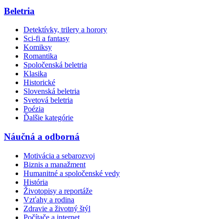
Beletria
Detektívky, trilery a horory
Sci-fi a fantasy
Komiksy
Romantika
Spoločenská beletria
Klasika
Historické
Slovenská beletria
Svetová beletria
Poézia
Ďalšie kategórie
Náučná a odborná
Motivácia a sebarozvoj
Biznis a manažment
Humanitné a spoločenské vedy
História
Životopisy a reportáže
Vzťahy a rodina
Zdravie a životný štýl
Počítače a internet