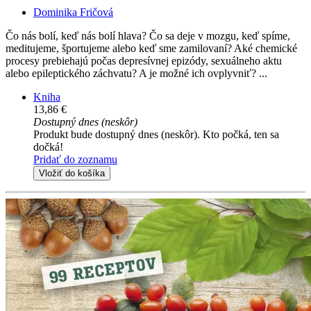
Dominika Fričová
Čo nás bolí, keď nás bolí hlava? Čo sa deje v mozgu, keď spíme,
meditujeme, športujeme alebo keď sme zamilovaní? Aké chemické
procesy prebiehajú počas depresívnej epizódy, sexuálneho aktu
alebo epileptického záchvatu? A je možné ich ovplyvniť? ...
Kniha
13,86 €
Dostupný dnes (neskôr)
Produkt bude dostupný dnes (neskôr). Kto počká, ten sa
dočká!
Pridať do zoznamu
Vložiť do košíka