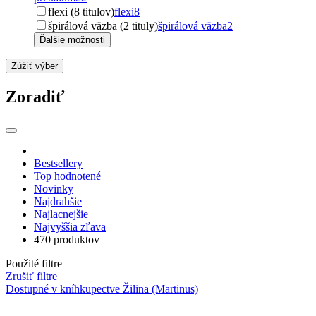
flexi (8 titulov)
flexi
8
špirálová väzba (2 tituly)
špirálová väzba
2
Ďalšie možnosti
Zúžiť výber
Zoradiť
Bestsellery
Top hodnotené
Novinky
Najdrahšie
Najlacnejšie
Najvyššia zľava
470 produktov
Použité filtre
Zrušiť filtre
Dostupné v kníhkupectve Žilina (Martinus)