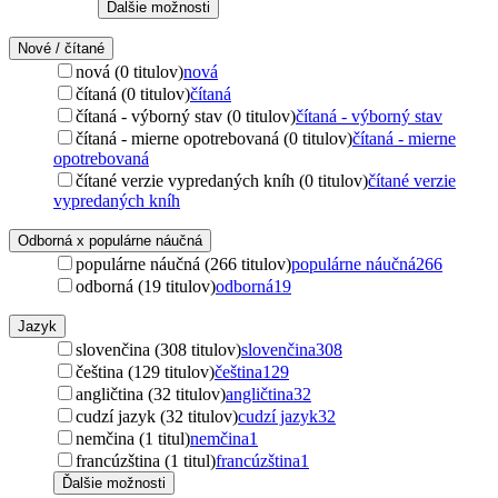
Ďalšie možnosti
Nové / čítané
nová (0 titulov)
nová
čítaná (0 titulov)
čítaná
čítaná - výborný stav (0 titulov)
čítaná - výborný stav
čítaná - mierne opotrebovaná (0 titulov)
čítaná - mierne
opotrebovaná
čítané verzie vypredaných kníh (0 titulov)
čítané verzie
vypredaných kníh
Odborná x populárne náučná
populárne náučná (266 titulov)
populárne náučná
266
odborná (19 titulov)
odborná
19
Jazyk
slovenčina (308 titulov)
slovenčina
308
čeština (129 titulov)
čeština
129
angličtina (32 titulov)
angličtina
32
cudzí jazyk (32 titulov)
cudzí jazyk
32
nemčina (1 titul)
nemčina
1
francúzština (1 titul)
francúzština
1
Ďalšie možnosti