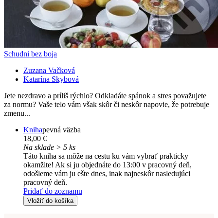
Schudni bez boja
Zuzana Vačková
Katarína Skybová
Jete nezdravo a príliš rýchlo? Odkladáte spánok a stres považujete
za normu? Vaše telo vám však skôr či neskôr napovie, že potrebuje
zmenu...
Kniha
pevná väzba
18,00 €
Na sklade > 5 ks
Táto kniha sa môže na cestu ku vám vybrať prakticky
okamžite! Ak si ju objednáte do 13:00 v pracovný deň,
odošleme vám ju ešte dnes, inak najneskôr nasledujúci
pracovný deň.
Pridať do zoznamu
Vložiť do košíka