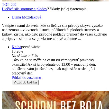
TOP #99
Liečivá sila stromov a plodov
Základy jedlej fytoterapie
Diana Mozoláková
Vstúpte s nami do sveta, kde sa liečivá sila prírody skrýva vysoko
nad zemou – v kvetoch, listoch, púčikoch či plodoch stromov a
kríkov. Zistite, ako tieto prírodné poklady preniesť do vašej kuchyne
a pripravte si doma svoje vlastné zdravé a chutné ...
Kniha
pevná väzba
18,20 €
Na sklade > 5 ks
Táto kniha sa môže na cestu ku vám vybrať prakticky
okamžite! Ak si ju objednáte do 13:00 v pracovný deň,
odošleme vám ju ešte dnes, inak najneskôr nasledujúci
pracovný deň.
Pridať do zoznamu
Vložiť do košíka