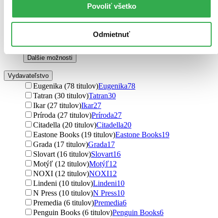
Povoliť všetko
Mantak Chia (2 tituly)
Mantak Chia
2
Joseph Murphy (2 tituly)
Joseph Murphy
2
Louise L. Hay (2 tituly)
Louise L. Hay
2
Odmietnuť
Dionýz Dugas (2 tituly)
Dionýz Dugas
2
Peter Brenkus (2 tituly)
Peter Brenkus
2
Ďalšie možnosti
Vydavateľstvo
Eugenika (78 titulov)
Eugenika
78
Tatran (30 titulov)
Tatran
30
Ikar (27 titulov)
Ikar
27
Príroda (27 titulov)
Príroda
27
Citadella (20 titulov)
Citadella
20
Eastone Books (19 titulov)
Eastone Books
19
Grada (17 titulov)
Grada
17
Slovart (16 titulov)
Slovart
16
Motýľ (12 titulov)
Motýľ
12
NOXI (12 titulov)
NOXI
12
Lindeni (10 titulov)
Lindeni
10
N Press (10 titulov)
N Press
10
Premedia (6 titulov)
Premedia
6
Penguin Books (6 titulov)
Penguin Books
6