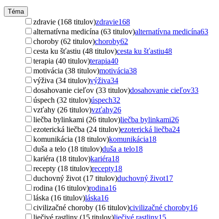
Téma
zdravie (168 titulov)
zdravie
168
alternatívna medicína (63 titulov)
alternatívna medicína
63
choroby (62 titulov)
choroby
62
cesta ku šťastiu (48 titulov)
cesta ku šťastiu
48
terapia (40 titulov)
terapia
40
motivácia (38 titulov)
motivácia
38
výživa (34 titulov)
výživa
34
dosahovanie cieľov (33 titulov)
dosahovanie cieľov
33
úspech (32 titulov)
úspech
32
vzťahy (26 titulov)
vzťahy
26
liečba bylinkami (26 titulov)
liečba bylinkami
26
ezoterická liečba (24 titulov)
ezoterická liečba
24
komunikácia (18 titulov)
komunikácia
18
duša a telo (18 titulov)
duša a telo
18
kariéra (18 titulov)
kariéra
18
recepty (18 titulov)
recepty
18
duchovný život (17 titulov)
duchovný život
17
rodina (16 titulov)
rodina
16
láska (16 titulov)
láska
16
civilizačné choroby (16 titulov)
civilizačné choroby
16
liečivé rastliny (15 titulov)
liečivé rastliny
15