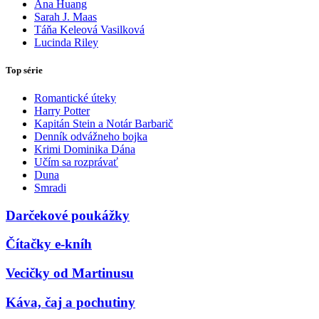
Ana Huang
Sarah J. Maas
Táňa Keleová Vasilková
Lucinda Riley
Top série
Romantické úteky
Harry Potter
Kapitán Stein a Notár Barbarič
Denník odvážneho bojka
Krimi Dominika Dána
Učím sa rozprávať
Duna
Smradi
Darčekové poukážky
Čítačky e-kníh
Vecičky od Martinusu
Káva, čaj a pochutiny