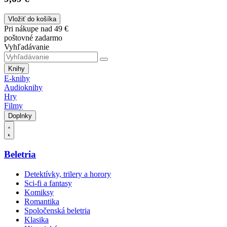
Vložiť do košíka
Pri nákupe nad 49 €
poštovné zadarmo
Vyhľadávanie
Knihy
E-knihy
Audioknihy
Hry
Filmy
Doplnky
Beletria
Detektívky, trilery a horory
Sci-fi a fantasy
Komiksy
Romantika
Spoločenská beletria
Klasika