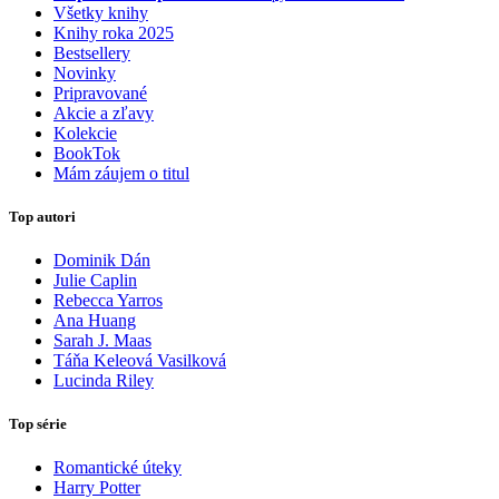
Všetky knihy
Knihy roka 2025
Bestsellery
Novinky
Pripravované
Akcie a zľavy
Kolekcie
BookTok
Mám záujem o titul
Top autori
Dominik Dán
Julie Caplin
Rebecca Yarros
Ana Huang
Sarah J. Maas
Táňa Keleová Vasilková
Lucinda Riley
Top série
Romantické úteky
Harry Potter