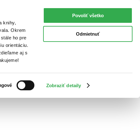
Povoliť všetko
a knihy,
ovala. Okrem
Odmietnuť
stále ho pre
u orientáciu.
dieľame aj s
Ďakujeme!
ngové
Zobraziť detaily