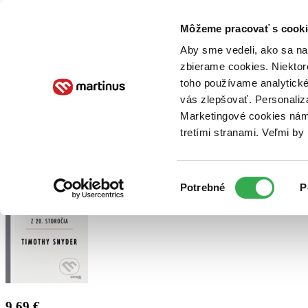
Doručenie
Kníhkupectvá
Knihovrátok
Poukážky
Knižný blog
Kontakt
Môžeme pracovať s cooki
Aby sme vedeli, ako sa na 
zbierame cookies. Niektor
E-knihy
Audioknihy
Hry
Filmy
Knihy
Doplnky
toho používame analytické
vás zlepšovať. Personaliz
Vyhľadávanie
Marketingové cookies nám 
tretími stranami. Veľmi b
Prihlásiť
Výber
Potrebné
P
súhlasu
9,69 €