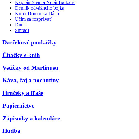
Kapitán Stein a Notár Barbarič
Denník odvážneho bojka
Krimi Dominika Dána
Učím sa rozprávať
Duna
Smradi
Darčekové poukážky
Čítačky e-kníh
Vecičky od Martinusu
Káva, čaj a pochutiny
Hrnčeky a fľaše
Papiernictvo
Zápisníky a kalendáre
Hudba