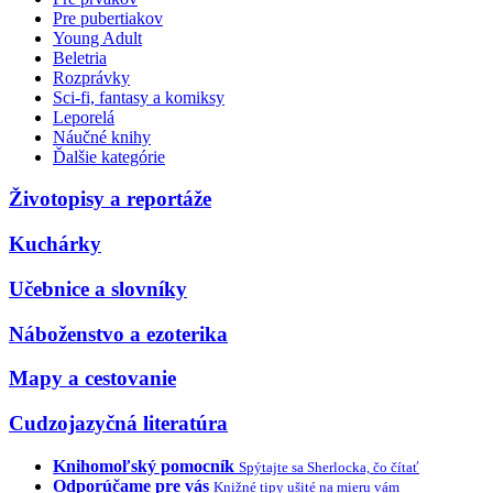
Pre pubertiakov
Young Adult
Beletria
Rozprávky
Sci-fi, fantasy a komiksy
Leporelá
Náučné knihy
Ďalšie kategórie
Životopisy a reportáže
Kuchárky
Učebnice a slovníky
Náboženstvo a ezoterika
Mapy a cestovanie
Cudzojazyčná literatúra
Knihomoľský pomocník
Spýtajte sa Sherlocka, čo čítať
Odporúčame pre vás
Knižné tipy ušité na mieru vám