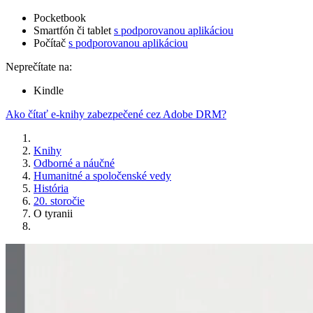
Pocketbook
Smartfón či tablet
s podporovanou aplikáciou
Počítač
s podporovanou aplikáciou
Neprečítate na:
Kindle
Ako čítať e-knihy zabezpečené cez Adobe DRM?
Knihy
Odborné a náučné
Humanitné a spoločenské vedy
História
20. storočie
O tyranii