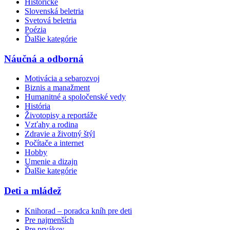
Historické
Slovenská beletria
Svetová beletria
Poézia
Ďalšie kategórie
Náučná a odborná
Motivácia a sebarozvoj
Biznis a manažment
Humanitné a spoločenské vedy
História
Životopisy a reportáže
Vzťahy a rodina
Zdravie a životný štýl
Počítače a internet
Hobby
Umenie a dizajn
Ďalšie kategórie
Deti a mládež
Knihorad – poradca kníh pre deti
Pre najmenších
Pre prvákov