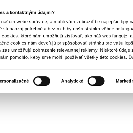
es a kontaktnými údajmi?
našom webe správate, a mohli vám zobraziť tie najlepšie tipy n
é sú naozaj potrebné a bez nich by naša stránka vôbec nefung
 cookies, ktoré nám umožňujú zisťovať, ako náš web funguje, a 
ačné cookies nám dovoľujú prispôsobovať stránku pre vašu lepši
zas umožňujú zobrazenie relevantnej reklamy. Niektoré údaje z
y nám pomohlo, keby sme mohli používať všetky tieto cookies. 
ersonalizačné
Analytické
Marketi