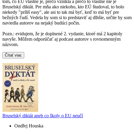
tom, čo EÚ vlastne je, prečo vznikla a prečo to vlastne nie je
Bruselský diktát. Pre mňa ako niekoho, kto EÚ študoval, to bolo
niekedy "príliš easy", ale asi to tak má byť, keď to má byť pre
bežných ľudí. Vedela by som si to predstaviť aj dlhšie, určite by som
naviedla autorov na nejaký budúci počin.
Pozn.: evidujem, že je doplnené 2. vydanie, ktoré má 2 kapitoly
navyše. Môžem odporúčať aj podcast autorov s rovnomenným
názvom.
Čítať viac
Bruselský diktát aneb co školy o EU neučí
Ondřej Houska