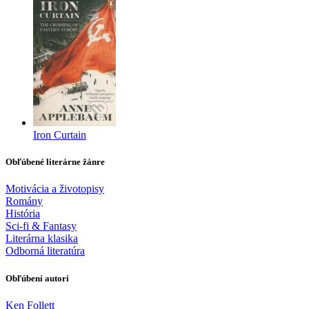
Iron Curtain
Obľúbené literárne žánre
Motivácia a životopisy
Romány
História
Sci-fi & Fantasy
Literárna klasika
Odborná literatúra
Obľúbení autori
Ken Follett