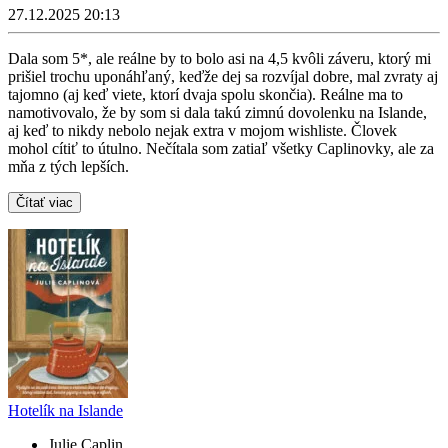
27.12.2025 20:13
Dala som 5*, ale reálne by to bolo asi na 4,5 kvôli záveru, ktorý mi
prišiel trochu uponáhľaný, keďže dej sa rozvíjal dobre, mal zvraty aj
tajomno (aj keď viete, ktorí dvaja spolu skončia). Reálne ma to
namotivovalo, že by som si dala takú zimnú dovolenku na Islande,
aj keď to nikdy nebolo nejak extra v mojom wishliste. Človek
mohol cítiť to útulno. Nečítala som zatiaľ všetky Caplinovky, ale za
mňa z tých lepších.
Čítať viac
Hotelík na Islande
Julie Caplin