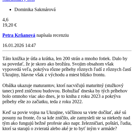
Dominika Sakmárová
4,6
19,20 €
Petra Krňanová
napísala recenziu
16.01.2026 14:47
Táto knižka je útla a krátka, len 200 strán a mnoho fotiek. Dalo by
sa povedať, že je skoro ako brožúra. Svojim obsahom však
vypovedá veľa, pokrýva rôzne príbehy rôznych ľudí z rôznych častí
Ukrajiny, hlavne však z východu a miest blízko frontu.
Obálka ukazuje maturantov, ktorí nacvičujú maturitný (stužkový
tanec) pred zničenou budovou. Bohužiaľ dneska by tých príbehov
bolo omnoho viac ako dnes, je to kniha z roku 2023 a pokrýva
príbehy ešte zo začiatku, teda z roku 2022.
Keď sa povie vojna na Ukrajine, väčšinou sa viete dočítať, aké sú
posuny na fronte, čo sa kde zničilo, ale zamysleli ste sa niekedy nad
tým ako fungujú bežné profesie ako napr. železničiari, poštári, ľudia,
ktorí sa starajú o zvieratá alebo aké je to byť iným v armáde?