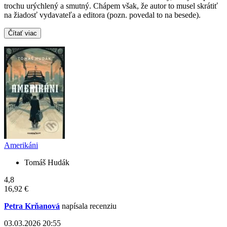
trochu urýchlený a smutný. Chápem však, že autor to musel skrátiť
na žiadosť vydavateľa a editora (pozn. povedal to na besede).
Čítať viac
Amerikáni
Tomáš Hudák
4,8
16,92 €
Petra Krňanová
napísala recenziu
03.03.2026 20:55