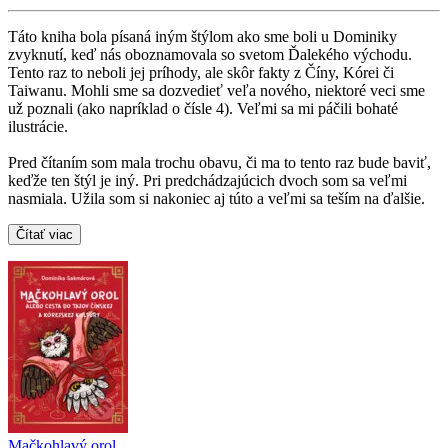
Táto kniha bola písaná iným štýlom ako sme boli u Dominiky
zvyknutí, keď nás oboznamovala so svetom Ďalekého východu.
Tento raz to neboli jej príhody, ale skôr fakty z Číny, Kórei či
Taiwanu. Mohli sme sa dozvedieť veľa nového, niektoré veci sme
už poznali (ako napríklad o čísle 4). Veľmi sa mi páčili bohaté
ilustrácie.
Pred čítaním som mala trochu obavu, či ma to tento raz bude baviť,
keďže ten štýl je iný. Pri predchádzajúcich dvoch som sa veľmi
nasmiala. Užila som si nakoniec aj túto a veľmi sa teším na ďalšie.
Čítať viac
Mačkohlavý orol