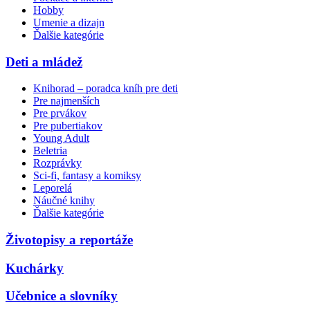
Hobby
Umenie a dizajn
Ďalšie kategórie
Deti a mládež
Knihorad – poradca kníh pre deti
Pre najmenších
Pre prvákov
Pre pubertiakov
Young Adult
Beletria
Rozprávky
Sci-fi, fantasy a komiksy
Leporelá
Náučné knihy
Ďalšie kategórie
Životopisy a reportáže
Kuchárky
Učebnice a slovníky