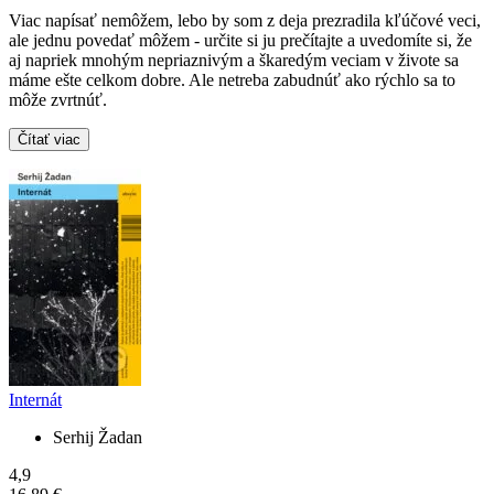
Viac napísať nemôžem, lebo by som z deja prezradila kľúčové veci,
ale jednu povedať môžem - určite si ju prečítajte a uvedomíte si, že
aj napriek mnohým nepriaznivým a škaredým veciam v živote sa
máme ešte celkom dobre. Ale netreba zabudnúť ako rýchlo sa to
môže zvrtnúť.
Čítať viac
Internát
Serhij Žadan
4,9