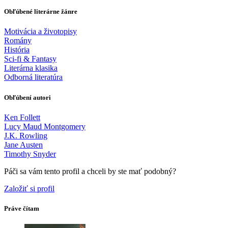
Obľúbené literárne žánre
Motivácia a životopisy
Romány
História
Sci-fi & Fantasy
Literárna klasika
Odborná literatúra
Obľúbení autori
Ken Follett
Lucy Maud Montgomery
J.K. Rowling
Jane Austen
Timothy Snyder
Páči sa vám tento profil a chceli by ste mať podobný?
Založiť si profil
Práve čítam