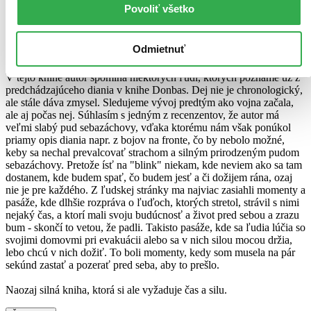
Povoliť všetko
Túto knihu som čítala ako akési pokračovanie knihy Donbas od
toho istého autora. Mnoho udalostí sa udialo bohužiaľ už pred
rokom 2022, kedy sa začala stále trvajúca vojna na Ukrajine a pre
Odmietnuť
pochopenie súvislostí je dobré čítať tieto knihy v tomto poradí.
V tejto knihe autor spomína niektorých ľudí, ktorých poznáme už z
predchádzajúceho diania v knihe Donbas. Dej nie je chronologický,
ale stále dáva zmysel. Sledujeme vývoj predtým ako vojna začala,
ale aj počas nej. Súhlasím s jedným z recenzentov, že autor má
veľmi slabý pud sebazáchovy, vďaka ktorému nám však ponúkol
priamy opis diania napr. z bojov na fronte, čo by nebolo možné,
keby sa nechal prevalcovať strachom a silným prirodzeným pudom
sebazáchovy. Pretože ísť na "blink" niekam, kde neviem ako sa tam
dostanem, kde budem spať, čo budem jesť a či dožijem rána, ozaj
nie je pre každého. Z ľudskej stránky ma najviac zasiahli momenty a
pasáže, kde dlhšie rozpráva o ľuďoch, ktorých stretol, strávil s nimi
nejaký čas, a ktorí mali svoju budúcnosť a život pred sebou a zrazu
bum - skončí to vetou, že padli. Takisto pasáže, kde sa ľudia lúčia so
svojimi domovmi pri evakuácii alebo sa v nich silou mocou držia,
lebo chcú v nich dožiť. To boli momenty, kedy som musela na pár
sekúnd zastať a pozerať pred seba, aby to prešlo.
Naozaj silná kniha, ktorá si ale vyžaduje čas a silu.