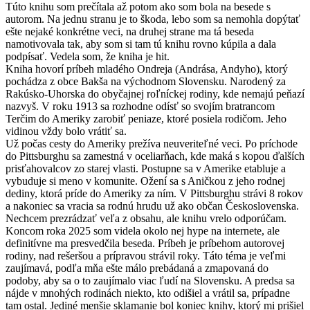
Túto knihu som prečítala až potom ako som bola na besede s
autorom. Na jednu stranu je to škoda, lebo som sa nemohla dopýtať
ešte nejaké konkrétne veci, na druhej strane ma tá beseda
namotivovala tak, aby som si tam tú knihu rovno kúpila a dala
podpísať. Vedela som, že kniha je hit.
Kniha hovorí príbeh mladého Ondreja (Andrása, Andyho), ktorý
pochádza z obce Bakša na východnom Slovensku. Narodený za
Rakúsko-Uhorska do obyčajnej roľníckej rodiny, kde nemajú peňazí
nazvyš. V roku 1913 sa rozhodne odísť so svojím bratrancom
Terčim do Ameriky zarobiť peniaze, ktoré posiela rodičom. Jeho
vidinou vždy bolo vrátiť sa.
Už počas cesty do Ameriky prežíva neuveriteľné veci. Po príchode
do Pittsburghu sa zamestná v oceliarňach, kde maká s kopou ďalších
prisťahovalcov zo starej vlasti. Postupne sa v Amerike etabluje a
vybuduje si meno v komunite. Ožení sa s Aničkou z jeho rodnej
dediny, ktorá príde do Ameriky za ním. V Pittsburghu strávi 8 rokov
a nakoniec sa vracia sa rodnú hrudu už ako občan Československa.
Nechcem prezrádzať veľa z obsahu, ale knihu vrelo odporúčam.
Koncom roka 2025 som videla okolo nej hype na internete, ale
definitívne ma presvedčila beseda. Príbeh je príbehom autorovej
rodiny, nad rešeršou a prípravou strávil roky. Táto téma je veľmi
zaujímavá, podľa mňa ešte málo prebádaná a zmapovaná do
podoby, aby sa o to zaujímalo viac ľudí na Slovensku. A predsa sa
nájde v mnohých rodinách niekto, kto odišiel a vrátil sa, prípadne
tam ostal. Jediné menšie sklamanie bol koniec knihy, ktorý mi prišiel