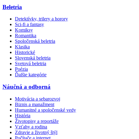
Beletria
Detektívky, trilery a horory
Sci-fi a fantasy
Komiksy
Romantika
Spoločenská beletria
Klasika
Historické
Slovenská beletria
Svetová beletria
Poézia
Ďalšie kategórie
Náučná a odborná
Motivácia a sebarozvoj
Biznis a manažment
Humanitné a spoločenské vedy
História
Životopisy a reportáže
Vzťahy a rodina
Zdravie a životný štýl
Počítače a internet