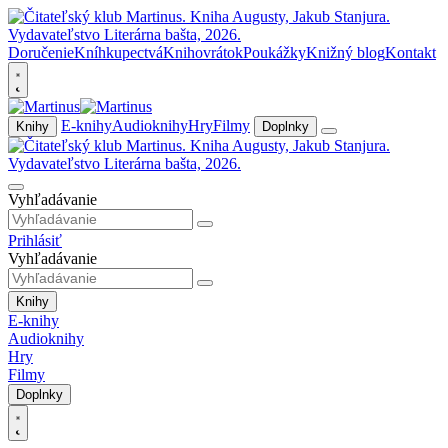
Doručenie
Kníhkupectvá
Knihovrátok
Poukážky
Knižný blog
Kontakt
E-knihy
Audioknihy
Hry
Filmy
Knihy
Doplnky
Vyhľadávanie
Prihlásiť
Vyhľadávanie
Knihy
E-knihy
Audioknihy
Hry
Filmy
Doplnky