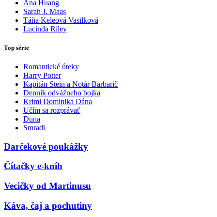
Ana Huang
Sarah J. Maas
Táňa Keleová Vasilková
Lucinda Riley
Top série
Romantické úteky
Harry Potter
Kapitán Stein a Notár Barbarič
Denník odvážneho bojka
Krimi Dominika Dána
Učím sa rozprávať
Duna
Smradi
Darčekové poukážky
Čítačky e-kníh
Vecičky od Martinusu
Káva, čaj a pochutiny