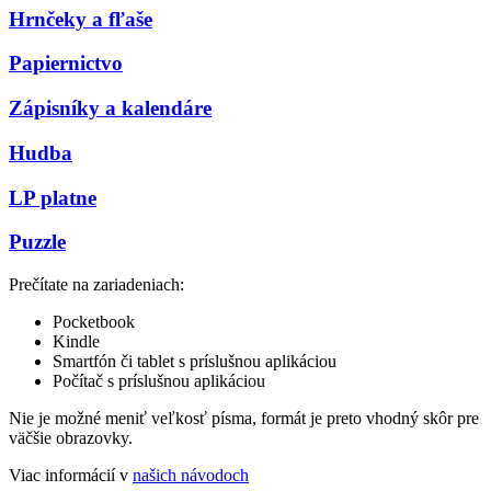
Hrnčeky a fľaše
Papiernictvo
Zápisníky a kalendáre
Hudba
LP platne
Puzzle
Prečítate na zariadeniach:
Pocketbook
Kindle
Smartfón či tablet s príslušnou aplikáciou
Počítač s príslušnou aplikáciou
Nie je možné meniť veľkosť písma, formát je preto vhodný skôr pre
väčšie obrazovky.
Viac informácií v
našich návodoch