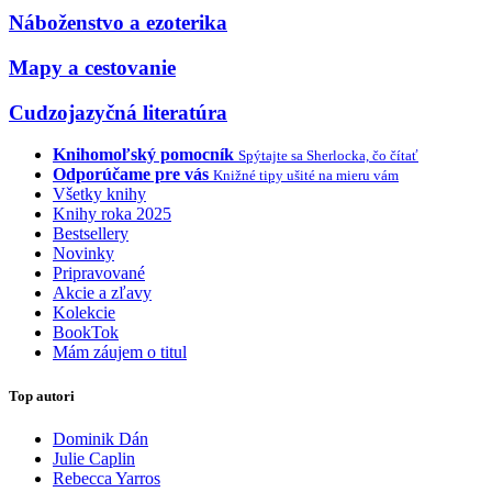
Náboženstvo a ezoterika
Mapy a cestovanie
Cudzojazyčná literatúra
Knihomoľský pomocník
Spýtajte sa Sherlocka, čo čítať
Odporúčame pre vás
Knižné tipy ušité na mieru vám
Všetky knihy
Knihy roka 2025
Bestsellery
Novinky
Pripravované
Akcie a zľavy
Kolekcie
BookTok
Mám záujem o titul
Top autori
Dominik Dán
Julie Caplin
Rebecca Yarros