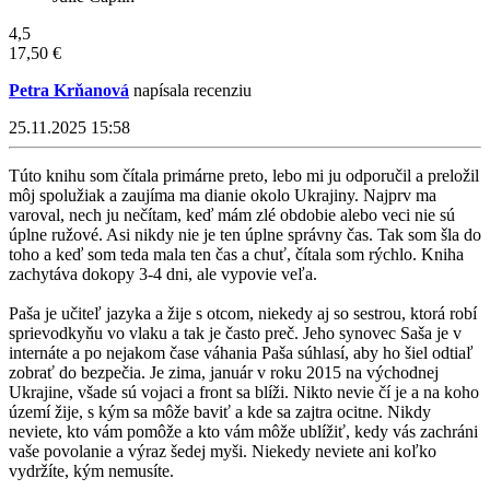
4,5
17,50 €
Petra Krňanová
napísala recenziu
25.11.2025 15:58
Túto knihu som čítala primárne preto, lebo mi ju odporučil a preložil
môj spolužiak a zaujíma ma dianie okolo Ukrajiny. Najprv ma
varoval, nech ju nečítam, keď mám zlé obdobie alebo veci nie sú
úplne ružové. Asi nikdy nie je ten úplne správny čas. Tak som šla do
toho a keď som teda mala ten čas a chuť, čítala som rýchlo. Kniha
zachytáva dokopy 3-4 dni, ale vypovie veľa.
Paša je učiteľ jazyka a žije s otcom, niekedy aj so sestrou, ktorá robí
sprievodkyňu vo vlaku a tak je často preč. Jeho synovec Saša je v
internáte a po nejakom čase váhania Paša súhlasí, aby ho šiel odtiaľ
zobrať do bezpečia. Je zima, január v roku 2015 na východnej
Ukrajine, všade sú vojaci a front sa blíži. Nikto nevie čí je a na koho
území žije, s kým sa môže baviť a kde sa zajtra ocitne. Nikdy
neviete, kto vám pomôže a kto vám môže ublížiť, kedy vás zachráni
vaše povolanie a výraz šedej myši. Niekedy neviete ani koľko
vydržíte, kým nemusíte.