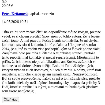
5,0
20,05 €
Petra Krňanová
napísala recenziu
14.05.2026 19:51
Túto knihu som začala čítať na odporúčanie môjho kolegu, pretože
vedel, že si chcem prečítať Spev sirén od tohto autora. Že je lepšie
začať touto. A mal pravdu. Počas čítania som zistila, že mi chýbal
kontext a súvislosti k dianiu, ktoré začalo na Ukrajine už v roku
2014, je nutné to trochu viac pochopiť, kým sa človek pohne ďalej.
Zaujímavé bolo pre mňa aj čítanie o tej "druhej strane", pretože
tento reportér mal kontakty aj medzi separatistami. Miestami mi to
prišlo, že ich miesto nie je ani Ukrajina, ani Rusko, avšak ich v
bubline sa už dobre dávno nežije. Bolo mi ľúto všetkých tých,
ktorých vyhnali z ich domovov, bili ich či zabili. Rodiny, ktoré boli
rozdelené, a mnohé k sebe už ani nenašli cestu. Nespravodlivosť.
Boj sa svoje presvedčenie. Ťažko sa mi o tom súvisle píše, pretože
táto kniha niekedy nešla úplne chronologicky, mapovala príbehy 3
ľudí, ktoré sa prelínali s inými, a miestami mi brala dych (doslova
som skoro nedýchala).
Čítať viac