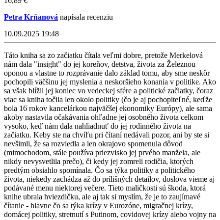
16,89 €
Petra Krňanová
napísala recenziu
10.09.2025 19:48
Táto kniha sa zo začiatku čítala veľmi dobre, pretože Merkelová
nám dala "insight" do jej koreňov, detstva, života za Železnou
oponou a vlastne to rozprávanie dalo základ tomu, aby sme neskôr
pochopili väčšinu jej myslenia a neskoršieho konania v politike. Ako
sa však blížil jej koniec vo vedeckej sfére a politické začiatky, čoraz
viac sa kniha točila len okolo politiky (čo je aj pochopiteľné, keďže
bola 16 rokov kancelárkou najväčšej ekonomiky Európy), ale sama
akoby nastavila očakávania ohľadne jej osobného života celkom
vysoko, keď nám dala nahliadnuť do jej rodinného života na
začiatku. Keby ste na chvíľu pri čítaní nedávali pozor, ani by ste si
nevšimli, že sa rozviedla a len okrajovo spomenula dôvod
(mimochodom, stále používa priezvisko jej prvého manžela, ale
nikdy nevysvetlila prečo), či kedy jej zomreli rodičia, ktorých
predtým obsiahlo spomínala. Čo sa týka politiky a politického
života, niekedy zachádza až do prílišných detailov, doslova vieme aj
podávané menu niektorej večere. Tieto maličkosti sú škoda, ktorá
knihe ubrala hviezdičku, ale aj tak si myslím, že je to zaujímavé
čítanie - hlavne čo sa týka krízy v Eurozóne, migračnej krízy,
domácej politiky, stretnutí s Putinom, covidovej krízy alebo vojny na