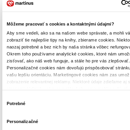
Slovenčina, 2019
Vypredané
Ach, mrzí nás to, z tejto knihy sa už predali všetky výtlačky a
nemáme ju na sklade my ani vydavateľ :( Teoreticky však
Môžeme pracovať s cookies a kontaktnými údajmi?
môžete mať šťastie v niektorých iných obchodoch, ktoré ešte
nepredali posledné kusy.
Aby sme vedeli, ako sa na našom webe správate, a mohli v
zobraziť tie najlepšie tipy na knihy, zbierame cookies. Niekt
naozaj potrebné a bez nich by naša stránka vôbec nefungova
Okrem toho používame analytické cookies, ktoré nám umož
zisťovať, ako náš web funguje, a stále ho pre vás zlepšovať.
Personalizačné cookies nám dovoľujú prispôsobovať stránku
vašu lepšiu orientáciu. Marketingové cookies nám zas umož
zobrazenie relevantnej reklamy. Niektoré údaje zdieľame aj s
stranami. Veľmi by nám pomohlo, keby sme mohli používať 
tieto cookies. Ďakujeme!
Výber
Potrebné
súhlasu
Personalizačné