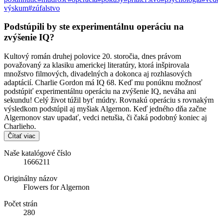
výskum
#zúfalstvo
Podstúpili by ste experimentálnu operáciu na
zvýšenie IQ?
Kultový román druhej polovice 20. storočia, dnes právom
považovaný za klasiku americkej literatúry, ktorá inšpirovala
množstvo filmových, divadelných a dokonca aj rozhlasových
adaptácií. Charlie Gordon má IQ 68. Keď mu ponúknu možnosť
podstúpiť experimentálnu operáciu na zvýšenie IQ, neváha ani
sekundu! Celý život túžil byť múdry. Rovnakú operáciu s rovnakým
výsledkom podstúpil aj myšiak Algernon. Keď jedného dňa začne
Algernonov stav upadať, vedci netušia, či čaká podobný koniec aj
Charlieho.
Čítať viac
Naše katalógové číslo
1666211
Originálny názov
Flowers for Algernon
Počet strán
280