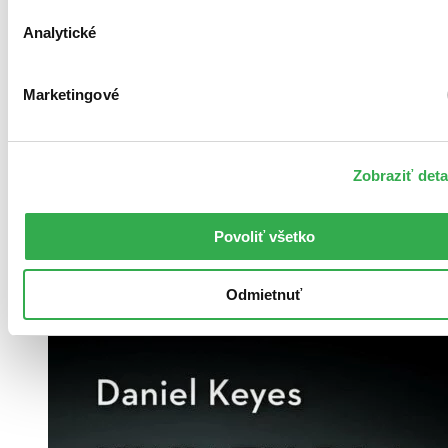
Analytické
Marketingové
Pevná väzba
Čeština, 2016
Na sklade 5 ks
Zobraziť deta
Táto kniha sa môže na cestu ku vám vybrať prakticky
okamžite! Ak si ju objednáte do 13:00 v pracovný deň,
odošleme vám ju ešte dnes, inak najneskôr nasledujúci
Povoliť všetko
pracovný deň.
17,39 €
Odmietnuť
Vložiť do košíka