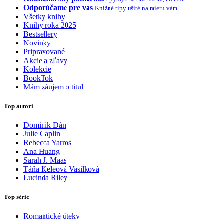
Odporúčame pre vás
Knižné tipy ušité na mieru vám
Všetky knihy
Knihy roka 2025
Bestsellery
Novinky
Pripravované
Akcie a zľavy
Kolekcie
BookTok
Mám záujem o titul
Top autori
Dominik Dán
Julie Caplin
Rebecca Yarros
Ana Huang
Sarah J. Maas
Táňa Keleová Vasilková
Lucinda Riley
Top série
Romantické úteky