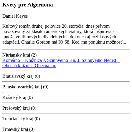
Kvety pre Algernona
Daniel Keyes
Kultový román druhej polovice 20. storočia, dnes právom
považovaný za klasiku americkej literatúry, ktorá inšpirovala
množstvo filmových, divadelných a dokonca aj rozhlasových
adaptácií. Charlie Gordon má IQ 68. Keď mu ponúknu možnosť...
Nitriansky kraj (2)
Komárno -
Knižnica J. Szinnyeiho
Kn. J. Szinnyeiho
Neded -
Obecná knižnica
Obecná kn.
Bratislavský kraj (0)
Banskobystrický kraj (0)
Košický kraj (0)
Prešovský kraj (0)
Trenčiansky kraj (0)
Trnavský kraj (0)