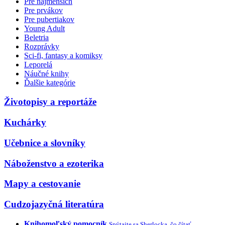
Pre najmenších
Pre prvákov
Pre pubertiakov
Young Adult
Beletria
Rozprávky
Sci-fi, fantasy a komiksy
Leporelá
Náučné knihy
Ďalšie kategórie
Životopisy a reportáže
Kuchárky
Učebnice a slovníky
Náboženstvo a ezoterika
Mapy a cestovanie
Cudzojazyčná literatúra
Knihomoľský pomocník
Spýtajte sa Sherlocka, čo čítať