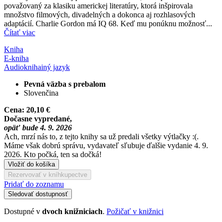
považovaný za klasiku americkej literatúry, ktorá inšpirovala
množstvo filmových, divadelných a dokonca aj rozhlasových
adaptácií. Charlie Gordon má IQ 68. Keď mu ponúknu možnosť...
Čítať viac
Kniha
E-kniha
Audiokniha
iný jazyk
Pevná väzba s prebalom
Slovenčina
Cena:
20,10 €
Dočasne vypredané,
opäť bude 4. 9. 2026
Ach, mrzí nás to, z tejto knihy sa už predali všetky výtlačky :(.
Máme však dobrú správu, vydavateľ sľubuje ďalšie vydanie 4. 9.
2026. Kto počká, ten sa dočká!
Vložiť do košíka
Rezervovať v kníhkupectve
Pridať do zoznamu
Sledovať dostupnosť
Dostupné v
dvoch knižniciach
.
Požičať v knižnici