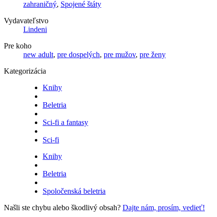
zahraničný
,
Spojené štáty
Vydavateľstvo
Lindeni
Pre koho
new adult
,
pre dospelých
,
pre mužov
,
pre ženy
Kategorizácia
Knihy
Beletria
Sci-fi a fantasy
Sci-fi
Knihy
Beletria
Spoločenská beletria
Našli ste chybu alebo škodlivý obsah?
Dajte nám, prosím, vedieť!