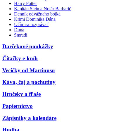
Harry Potter
Kapitán Stein a Notár Barbarič
Denník odvážneho bojka
Krimi Dominika Dána
Učím sa rozprávať
Duna
Smradi
Darčekové poukážky
Čítačky e-kníh
Vecičky od Martinusu
Káva, čaj a pochutiny
Hrnčeky a fľaše
Papiernictvo
Zápisníky a kalendáre
Hudba