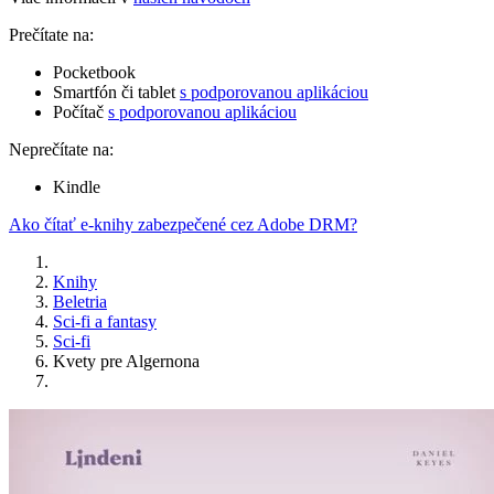
Prečítate na:
Pocketbook
Smartfón či tablet
s podporovanou aplikáciou
Počítač
s podporovanou aplikáciou
Neprečítate na:
Kindle
Ako čítať e-knihy zabezpečené cez Adobe DRM?
Knihy
Beletria
Sci-fi a fantasy
Sci-fi
Kvety pre Algernona