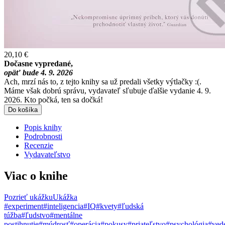
20,10 €
Dočasne vypredané,
opäť bude 4. 9. 2026
Ach, mrzí nás to, z tejto knihy sa už predali všetky výtlačky :(.
Máme však dobrú správu, vydavateľ sľubuje ďalšie vydanie 4. 9.
2026. Kto počká, ten sa dočká!
Do košíka
Popis knihy
Podrobnosti
Recenzie
Vydavateľstvo
Viac o knihe
Pozrieť ukážku
Ukážka
#experiment
#inteligencia
#IQ
#kvety
#ľudská
túžba
#ľudstvo
#mentálne
postihnutie
#múdrosť
#operácia
#pokusy
#priateľstvo
#psychológia
#ved