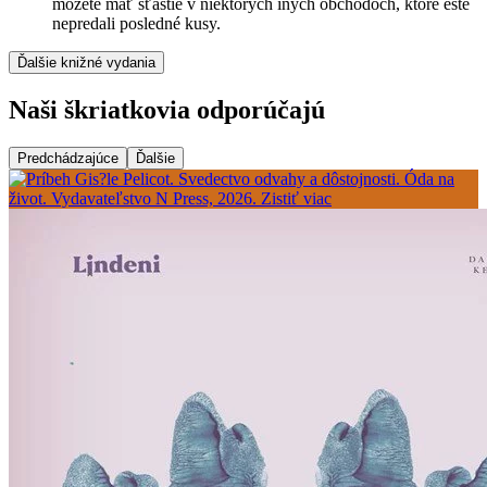
môžete mať šťastie v niektorých iných obchodoch, ktoré ešte
nepredali posledné kusy.
Ďalšie knižné vydania
Naši škriatkovia odporúčajú
Predchádzajúce
Ďalšie