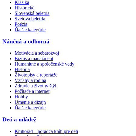
Klasika
Historické
Slovenská beletria
Svetová beletria
Poézia
Ďalšie kategórie
Náučná a odborná
Motivácia a sebarozvoj
Biznis a manažment
Humanitné a spoločenské vedy
História
Životopisy a reportáže
Vzťahy a rodina
Zdravie a životný štýl
Počítače a internet
Hobby
Umenie a dizajn
Ďalšie kategórie
Deti a mládež
Knihorad – poradca kníh pre deti