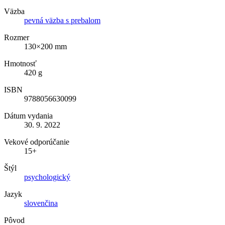
Väzba
pevná väzba s prebalom
Rozmer
130×200 mm
Hmotnosť
420 g
ISBN
9788056630099
Dátum vydania
30. 9. 2022
Vekové odporúčanie
15+
Štýl
psychologický
Jazyk
slovenčina
Pôvod