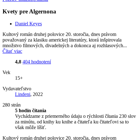
Kvety pre Algernona
Daniel Keyes
Kultový román druhej polovice 20. storočia, dnes právom
považovaný za klasiku americkej literatúry, ktorá inšpirovala
množstvo filmových, divadelných a dokonca aj rozhlasových...
Čítať viac
4,8
404 hodnotení
Vek
15+
Vydavateľstvo
Lindeni
, 2022
280 strán
5 hodín čítania
Vychádzame z priemerného údaju o rýchlosti čítania 230 slov
za minútu, od knihy ku knihe a čitateľa ku čitateľovi sa to
však môže líšiť.
Kultový román druhej polovice 20. storočia, dnes právom