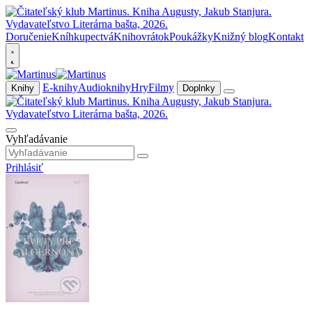
Doručenie
Kníhkupectvá
Knihovrátok
Poukážky
Knižný blog
Kontakt
E-knihy
Audioknihy
Hry
Filmy
Knihy
Doplnky
Vyhľadávanie
Prihlásiť