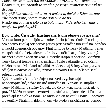
Znovu zasvietil baterkou do stodoly a rozosmial sa. Nebol tam
žiadny muž, len chomút zo starého postroja, takmer rozlomený na
dva kusy.
Najvyšší čas zmiznúť odtiaľto. A možno aj dať si u Džentlmenov
ešte jeden drink, potom rovno domov a do po...
Niekto stál za ním a toto už nebola ilúzia. Videl jeho tieň, dlhý a
tenký. A... počul dych?
Bolo to zlo. Čisté zlo. Existuje sila, ktorá obnoví rovnováhu?
V mestskom parku nájdu zhanobené telo jedenásťročného chlapca.
Svedectvo ľudí aj odtlačkov prstov jednoznačne ukazujú na jedného
z najobľúbenejších občanov Flint City. Je to Terry Maitland, tréner
chlapčenského bejzbalového družstva, učiteľ angličtiny, vzorný
manžel a otec dvoch dievčat. Detektív Ralph Anderson, ktorému
Terry kedysi trénoval syna, nariadi rýchle zatknutie pred očami
celého mesta. Maitland má alibi, Anderson aj štátny zástupca zas
očitých svedkov, odtlačky prstov aj vzorky DNA. Všetko sedí,
prípad vyzerá jasný.
Vyšetrovanie však pokračuje a na svetlo vychádzajú
nepochopiteľné, hrôzostrašné skutočnosti. Napätie sa stupňuje.
Terry Maitland je slušný človek, ale čo ak tvár, ktorú nosí, nie je
pravá? Môžu existovať tvorovia, nositelia zla, ktorí nie sú ľudia a
prežívajú len vďaka tomu, že nikto v nich neverí? Holly Gibneyová
z agentúry Stratení nájdení o tom vie svoje a prichádza na pomoc.