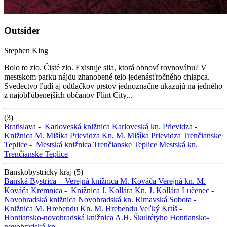
Outsider
Stephen King
Bolo to zlo. Čisté zlo. Existuje sila, ktorá obnoví rovnováhu? V
mestskom parku nájdu zhanobené telo jedenásťročného chlapca.
Svedectvo ľudí aj odtlačkov prstov jednoznačne ukazujú na jedného
z najobľúbenejších občanov Flint City...
(3)
Bratislava -
Karloveská knižnica
Karloveská kn.
Prievidza -
Knižnica M. Mišíka Prievidza
Kn. M. Mišíka Prievidza
Trenčianske
Teplice -
Mestská knižnica Trenčianske Teplice
Mestská kn.
Trenčianske Teplice
Banskobystrický kraj (5)
Banská Bystrica -
Verejná knižnica M. Kováča
Verejná kn. M.
Kováča
Kremnica -
Knižnica J. Kollára
Kn. J. Kollára
Lučenec -
Novohradská knižnica
Novohradská kn.
Rimavská Sobota -
Knižnica M. Hrebendu
Kn. M. Hrebendu
Veľký Krtíš -
Hontiansko-novohradská knižnica A.H. Škultétyho
Hontiansko-
novohradská kn.