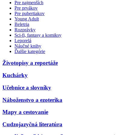
Pre najmenších
Pre prvákov
Pre pubertiakov
Young Adult
Beletria
Rozprávky
Sci-fi, fantasy a komiksy
Leporelá
Náučné knihy
Ďalšie kategórie
Životopisy a reportáže
Kuchárky
Učebnice a slovníky
Náboženstvo a ezoterika
Mapy a cestovanie
Cudzojazyčná literatúra