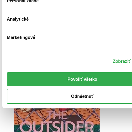
Personalizačné
Vložiť do košíka
Analytické
Marketingové
Zobraziť 
Povoliť všetko
Odmietnuť