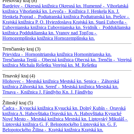
Prešovský kraj (8)
Bardejov -
Okresná knižnica
Okresná kn.
Humenné -
Vihorlatská
knižnica
Vihorlatská kn.
Levoča -
Knižnica J. Henkela
Kn. J.
Henkela
Poprad -
Podtatranská knižnica
Podtatranská kn.
Prešov -
Krajská knižnica P. O. Hviezdoslava
Krajská kn.
Stará Ľubovňa -
Ľubovnianska knižnica
Ľubovnianska kn.
Svidník -
Podduklianska
knižnica
Podduklianska kn.
Vranov nad Topľou -
Hornozemplínska knižnica
Hornozemplínska kn.
Trenčiansky kraj (3)
Prievidza -
Hornonitrianska knižnica
Hornonitrianska kn.
Trenčianska Teplá -
Obecná knižnica
Obecná kn.
Trenčín -
Verejná
knižnica Michala Rešetku
Verejná kn. M. Rešetku
Trnavský kraj (4)
Hlohovec -
Mestská knižnica
Mestská kn.
Senica -
Záhorská
knižnica
Záhorská kn.
Sereď -
Mestská knižnica
Mestská kn.
Trnava -
Knižnica J. Fándlyho
Kn. J. Fándlyho
Žilinský kraj (5)
Čadca -
Kysucká knižnica
Kysucká kn.
Dolný Kubín -
Oravská
knižnica A. Habovštiaka
Oravská kn. A. Habovštiaka
Kysucké
Nové Mesto -
Mestská knižnica
Mestská kn.
Liptovský Mikuláš -
Liptovská knižnica G. F. Belopotockého
Liptovská kn. G. F.
Belopotockého
Žilina -
Krajská knižnica
Krajská kn.