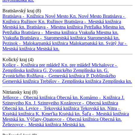
Bratislavský kraj (8)
Bratislava -
Knižnica Nové Mesto
Kn. Nové Mesto
Bratislava -
Knižnica Ružinov
Kn. Ružinov
Bratislava -
Mestská knižnica
Mestská kn.
Bratislava -
Miestna knižnica Petržalka
Miestna kn.
Petržalka
Bratislava -
Miestna knižnica Vrakuňa
Miestna kn.
Vrakuňa
Bratislava -
Staromestská knižnica
Staromestská kn.
Pezinok -
Malokarpatská knižnica
Malokarpatská kn.
Svätý Jur -
Mestská knižnica
Mestská kn.
Košický kraj (4)
Košice -
Knižnica pre mládež
Kn. pre mládež
Michalovce -
Zemplínska knižnica G. Zvonického
Zemplínska kn. G.
Zvonického
Rožňava -
Gemerská knižnica P. Dobšinského
Gemerská knižnica
Trebišov -
Zemplínska knižnica
Zemplínska kn.
Nitriansky kraj (8)
Jelšovce -
Obecná knižnica
Obecná kn.
Komárno -
Knižnica J.
Szinnyeiho
Kn. J. Szinnyeiho
Kozárovce -
Obecná knižnica
Obecná kn.
Levice -
Tekovská knižnica
Tekovská kn.
Nitra -
Krajská knižnica K. Kmeťka
Krajská kn.
Šaľa -
Mestská knižnica
Mestská kn.
Výčapy-Opatovce -
Obecná knižnica
Obecná kn.
Želiezovce -
Mestská knižnica
Mestská kn.