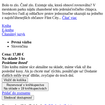
Bolo to zlo. Čisté zlo. Existuje sila, ktorá obnoví rovnováhu? V
mestskom parku nájdu zhanobené telo jedenásťročného chlapca.
Svedectvo ľudí aj odtlačkov prstov jednoznačne ukazujú na jedného
z najobľúbenejších občanov Flint City...
Čítať viac
Kniha
E-kniha
Čítaná
iný jazyk
Pevná väzba
Slovenčina
Cena:
17,80 €
Na sklade 3 ks
Posielame ihneď
Túto knihu máme síce aktuálne na sklade, máme však už iba
posledné kusy. Ak ju chcete mať rýchlo, ponáhľajte sa! Dodanie
ďalších môže trvať dlhšie, zvyčajne do troch dní.
Vložiť do košíka
Rezervovať v kníhkupectve
Na sklade v 19 kníhkupectvách
Pridať do zoznamu
Sledovať dostupnosť