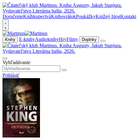
Doručenie
Kníhkupectvá
Knihovrátok
Poukážky
Knižný blog
Kontakt
E-knihy
Audioknihy
Hry
Filmy
Knihy
Doplnky
Vyhľadávanie
Prihlásiť