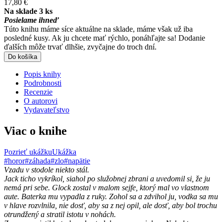
17,80 €
Na sklade 3 ks
Posielame ihneď
Túto knihu máme síce aktuálne na sklade, máme však už iba
posledné kusy. Ak ju chcete mať rýchlo, ponáhľajte sa! Dodanie
ďalších môže trvať dlhšie, zvyčajne do troch dní.
Do košíka
Popis knihy
Podrobnosti
Recenzie
O autorovi
Vydavateľstvo
Viac o knihe
Pozrieť ukážku
Ukážka
#horor
#záhada
#zlo
#napätie
Vzadu v stodole niekto stál.
Jack ticho vykríkol, siahol po služobnej zbrani a uvedomil si, že ju
nemá pri sebe. Glock zostal v malom sejfe, ktorý mal vo vlastnom
aute. Baterka mu vypadla z ruky. Zohol sa a zdvihol ju, vodka sa mu
v hlave rozvlnila, nie dosť, aby sa z nej opil, ale dosť, aby bol trochu
otrundžený a stratil istotu v nohách.