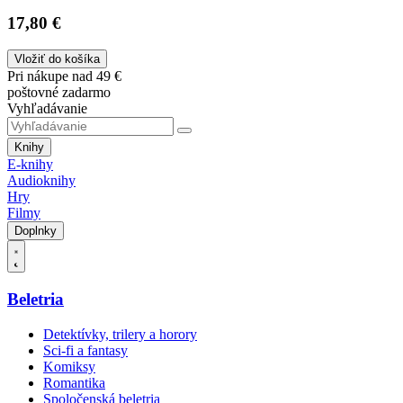
17,80 €
Vložiť do košíka
Pri nákupe nad 49 €
poštovné zadarmo
Vyhľadávanie
Knihy
E-knihy
Audioknihy
Hry
Filmy
Doplnky
Beletria
Detektívky, trilery a horory
Sci-fi a fantasy
Komiksy
Romantika
Spoločenská beletria