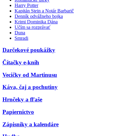
Harry Potter
Kapitán Stein a Notár Barbarič
Denník odvážneho bojka
Krimi Dominika Dána
Učím sa rozprávať
Duna
Smradi
Darčekové poukážky
Čítačky e-kníh
Vecičky od Martinusu
Káva, čaj a pochutiny
Hrnčeky a fľaše
Papiernictvo
Zápisníky a kalendáre