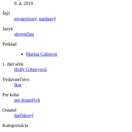
9. 4. 2019
Štýl
mysteriózny
,
napínavý
Jazyk
slovenčina
Preklad
Marína Gálisová
1. diel série
Holly Gibneyová
Vydavateľstvo
Ikar
Pre koho
pre dospelých
Ostatné
darčekový
Kategorizácia