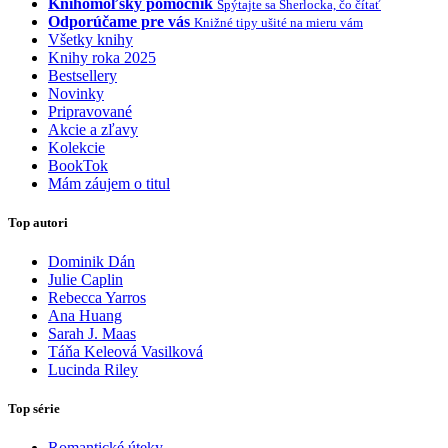
Knihomoľský pomocník
Spýtajte sa Sherlocka, čo čítať
Odporúčame pre vás
Knižné tipy ušité na mieru vám
Všetky knihy
Knihy roka 2025
Bestsellery
Novinky
Pripravované
Akcie a zľavy
Kolekcie
BookTok
Mám záujem o titul
Top autori
Dominik Dán
Julie Caplin
Rebecca Yarros
Ana Huang
Sarah J. Maas
Táňa Keleová Vasilková
Lucinda Riley
Top série
Romantické úteky