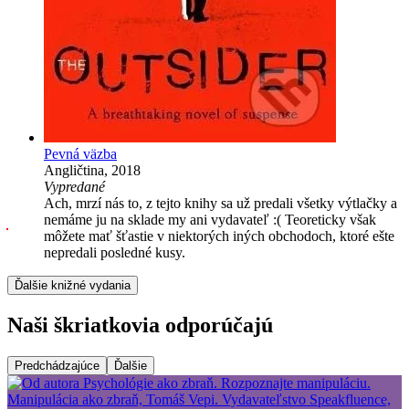
Pevná väzba
Angličtina, 2018
Vypredané
Ach, mrzí nás to, z tejto knihy sa už predali všetky výtlačky a
nemáme ju na sklade my ani vydavateľ :( Teoreticky však
môžete mať šťastie v niektorých iných obchodoch, ktoré ešte
nepredali posledné kusy.
Ďalšie knižné vydania
Naši škriatkovia odporúčajú
Predchádzajúce
Ďalšie