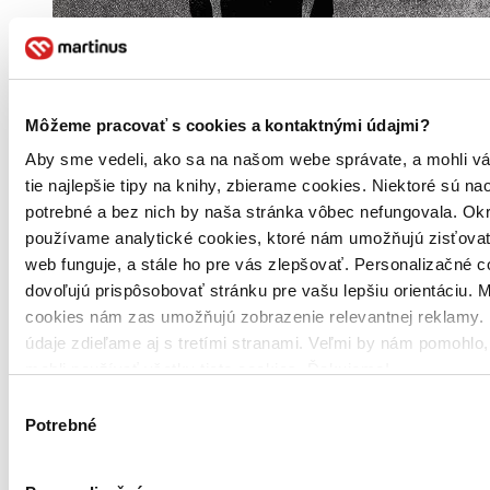
Môžeme pracovať s cookies a kontaktnými údajmi?
Aby sme vedeli, ako sa na našom webe správate, a mohli v
tie najlepšie tipy na knihy, zbierame cookies. Niektoré sú na
potrebné a bez nich by naša stránka vôbec nefungovala. Ok
používame analytické cookies, ktoré nám umožňujú zisťovať
web funguje, a stále ho pre vás zlepšovať. Personalizačné 
dovoľujú prispôsobovať stránku pre vašu lepšiu orientáciu. 
cookies nám zas umožňujú zobrazenie relevantnej reklamy. 
Pevná väzba s prebalom
údaje zdieľame aj s tretími stranami. Veľmi by nám pomohlo
Čeština, 2019
Na sklade 1 ks
mohli používať všetky tieto cookies. Ďakujeme!
Túto knihu máme síce aktuálne na sklade, máme však už iba
Výber
posledné kusy. Ak ju chcete mať rýchlo, ponáhľajte sa!
Dodanie ďalších môže trvať dlhšie, zvyčajne do 8 dní.
Potrebné
súhlasu
-7 %
20,70 €