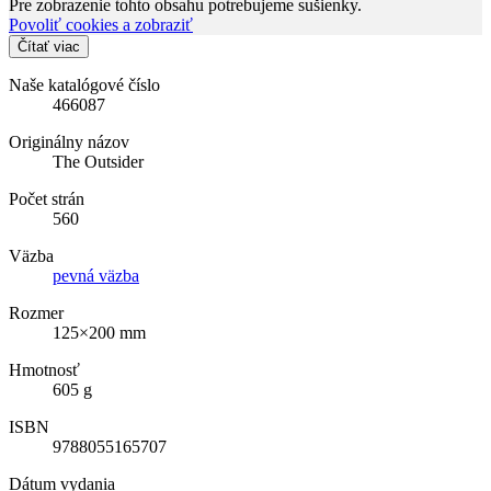
Pre zobrazenie tohto obsahu potrebujeme sušienky.
Povoliť cookies a zobraziť
Čítať viac
Naše katalógové číslo
466087
Originálny názov
The Outsider
Počet strán
560
Väzba
pevná väzba
Rozmer
125×200 mm
Hmotnosť
605 g
ISBN
9788055165707
Dátum vydania