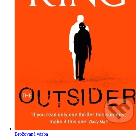
Brožovaná väzba