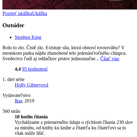
Pozrieť ukážku
Ukážka
Outsider
Stephen King
Bolo to zlo. Čisté zlo. Existuje sila, ktorá obnoví rovnováhu? V
mestskom parku nájdu zhanobené telo jedenásťročného chlapca.
Svedectvo ľudí aj odtlačkov prstov jednoznačne...
Čítať viac
4,4
95 hodnotení
1. diel série
Holly Gibneyová
Vydavateľstvo
Ikar
, 2019
560 strán
10 hodín čítania
Vychádzame z priemerného údaju o rýchlosti čítania 230 slov
za minútu, od knihy ku knihe a čitateľa ku čitateľovi sa to
však môže líšiť.