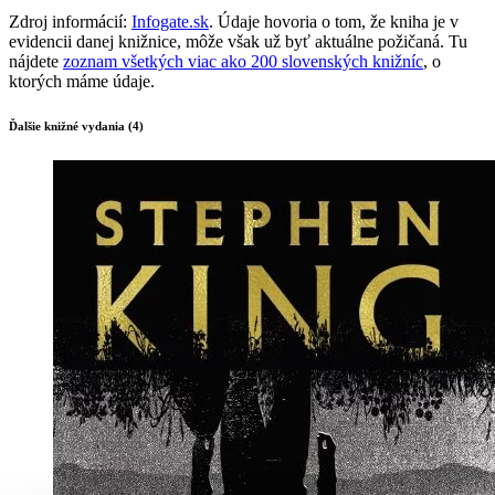
Zdroj informácií:
Infogate.sk
. Údaje hovoria o tom, že kniha je v
evidencii danej knižnice, môže však už byť aktuálne požičaná. Tu
nájdete
zoznam všetkých viac ako 200 slovenských knižníc
, o
ktorých máme údaje.
Ďalšie knižné vydania (4)