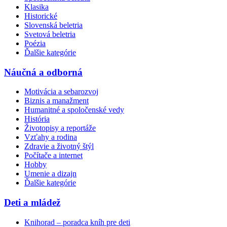
Klasika
Historické
Slovenská beletria
Svetová beletria
Poézia
Ďalšie kategórie
Náučná a odborná
Motivácia a sebarozvoj
Biznis a manažment
Humanitné a spoločenské vedy
História
Životopisy a reportáže
Vzťahy a rodina
Zdravie a životný štýl
Počítače a internet
Hobby
Umenie a dizajn
Ďalšie kategórie
Deti a mládež
Knihorad – poradca kníh pre deti