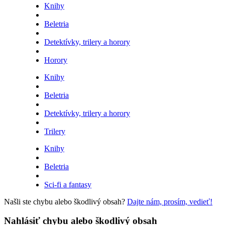
Knihy
Beletria
Detektívky, trilery a horory
Horory
Knihy
Beletria
Detektívky, trilery a horory
Trilery
Knihy
Beletria
Sci-fi a fantasy
Našli ste chybu alebo škodlivý obsah?
Dajte nám, prosím, vedieť!
Nahlásiť chybu alebo škodlivý obsah