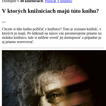
Dostupné v
48 knižniciach
.
Požičať v knižnici
V ktorých knižniciach majú túto knihu?
Chcete si túto knihu požičať z knižnice? Toto je zoznam knižníc, v
ktorých ju majú. Po kliknutí na názov vás presmerujeme priamo na
stránku knižnice, kde si môžete overiť jej dostupnosť a prípadne ju
aj priamo rezervovať.