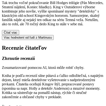
Tak trochu voľné pokračovanie Bill Hodges trilógie (Pán Mercedes,
Stratení nájdení, Koniec hliadky). King v Outsiderovi výborne
kombinuje jeho novšie, vyššie spomínané mystery "detektívky" s
klasickým old-school Kingovským hororom. Samozrejme, skalný
fanúšik nájde aj nejaký ten odkaz na sériu Temná veža. Netuším,
ako to robí, ale 70 ročný dedo King to stále v sebe má.
Čítať viac
Viac hodnotení od ľudí z Martinusu
Recenzie čitateľov
Zhrnutie recenzií
Zosumarizované pomocou AI, ktorá môže robiť chyby.
Kniha je podľa recenzií silne pútavá a ťažko odložiteľná, s napätým
dejom, ktorý mieša detektívne vyšetrovanie s nadprirodzenými
prvkami. Čitatelia oceňujú Kingov štýl, prepracované postavy
(spomína sa napr. Holly a detektív Anderson) a mrazivé momenty.
Kritika sa sústreďuje na pomalší nástup, rýchle či stručné
zakončenie a občasné chyby v preklade.