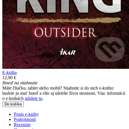
E-kniha
12,90 €
Ihneď na stiahnutie
Máte čítačku, tablet alebo mobil? Stiahnite si do nich e-knihu:
budete ju mať hneď a ešte aj ušetríte život stromom. Viac informácii
o e-knihách
nájdete tu
.
Do košíka
Popis e-knihy
Podrobnosti
Recenzie