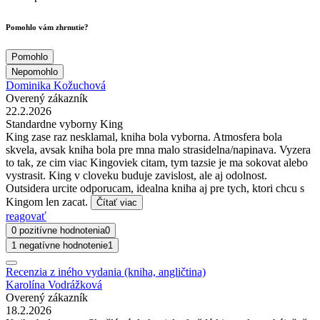
Pomohlo vám zhrnutie?
Pomohlo
Nepomohlo
Dominika Kožuchová
Overený zákazník
22.2.2026
Standardne vyborny King
King zase raz nesklamal, kniha bola vyborna. Atmosfera bola
skvela, avsak kniha bola pre mna malo strasidelna/napinava. Vyzera
to tak, ze cim viac Kingoviek citam, tym tazsie je ma sokovat alebo
vystrasit. King v cloveku buduje zavislost, ale aj odolnost.
Outsidera urcite odporucam, idealna kniha aj pre tych, ktori chcu s
Kingom len zacat.
Čítať viac
reagovať
0 pozitívne hodnotenia
0
1 negatívne hodnotenie
1
Recenzia z iného vydania (kniha, angličtina)
Karolína Vodrážková
Overený zákazník
18.2.2026