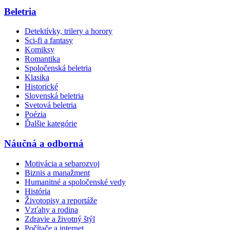
Beletria
Detektívky, trilery a horory
Sci-fi a fantasy
Komiksy
Romantika
Spoločenská beletria
Klasika
Historické
Slovenská beletria
Svetová beletria
Poézia
Ďalšie kategórie
Náučná a odborná
Motivácia a sebarozvoj
Biznis a manažment
Humanitné a spoločenské vedy
História
Životopisy a reportáže
Vzťahy a rodina
Zdravie a životný štýl
Počítače a internet