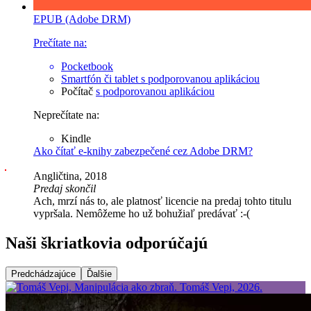
EPUB (Adobe DRM)
Prečítate na:
Pocketbook
Smartfón či tablet
s podporovanou aplikáciou
Počítač
s podporovanou aplikáciou
Neprečítate na:
Kindle
Ako čítať e-knihy zabezpečené cez Adobe DRM?
Angličtina, 2018
Predaj skončil
Ach, mrzí nás to, ale platnosť licencie na predaj tohto titulu
vypršala. Nemôžeme ho už bohužiaľ predávať :-(
Naši škriatkovia odporúčajú
Predchádzajúce
Ďalšie