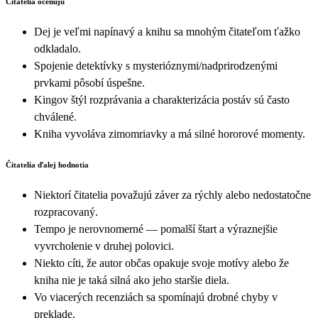
Čitatelia oceňujú
Dej je veľmi napínavý a knihu sa mnohým čitateľom ťažko
odkladalo.
Spojenie detektívky s mysterióznymi/nadprirodzenými
prvkami pôsobí úspešne.
Kingov štýl rozprávania a charakterizácia postáv sú často
chválené.
Kniha vyvoláva zimomriavky a má silné hororové momenty.
Čitatelia ďalej hodnotia
Niektorí čitatelia považujú záver za rýchly alebo nedostatočne
rozpracovaný.
Tempo je nerovnomerné — pomalší štart a výraznejšie
vyvrcholenie v druhej polovici.
Niekto cíti, že autor občas opakuje svoje motívy alebo že
kniha nie je taká silná ako jeho staršie diela.
Vo viacerých recenziách sa spomínajú drobné chyby v
preklade.