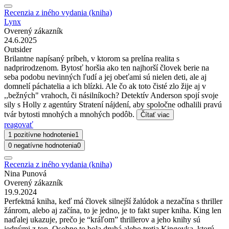
Recenzia z iného vydania (kniha)
Lynx
Overený zákazník
24.6.2025
Outsider
Brilantne napísaný príbeh, v ktorom sa prelína realita s
nadprirodzenom. Bytosť horšia ako ten najhorší človek berie na
seba podobu nevinných ľudí a jej obeťami sú nielen deti, ale aj
domnelí páchatelia a ich blízki. Ale čo ak toto čisté zlo žije aj v
,,bežných" vrahoch, či násilníkoch? Detektív Anderson spojí svoje
sily s Holly z agentúry Stratení nájdení, aby spoločne odhalili pravú
tvár bytosti mnohých a mnohých podôb.
Čítať viac
reagovať
1 pozitívne hodnotenie
1
0 negatívne hodnotenia
0
Recenzia z iného vydania (kniha)
Nina Punová
Overený zákazník
19.9.2024
Perfektná kniha, keď má človek silnejší žalúdok a nezačína s thriller
žánrom, alebo aj začína, to je jedno, je to fakt super kniha. King len
naďalej ukazuje, prečo je “kráľom” thrillerov a jeho knihy sú
jednými z top. Osobne to bola druhá alebo tretia Kingovka, ktorú