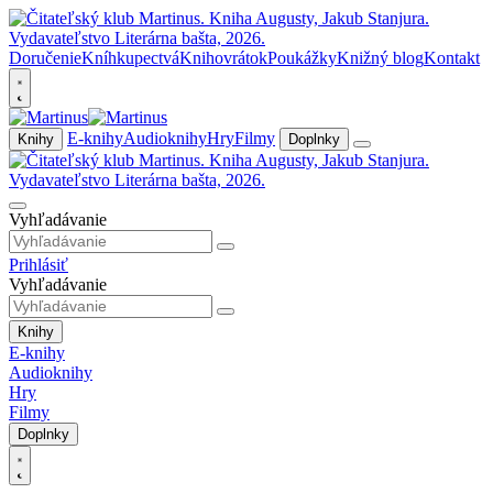
Doručenie
Kníhkupectvá
Knihovrátok
Poukážky
Knižný blog
Kontakt
E-knihy
Audioknihy
Hry
Filmy
Knihy
Doplnky
Vyhľadávanie
Prihlásiť
Vyhľadávanie
Knihy
E-knihy
Audioknihy
Hry
Filmy
Doplnky