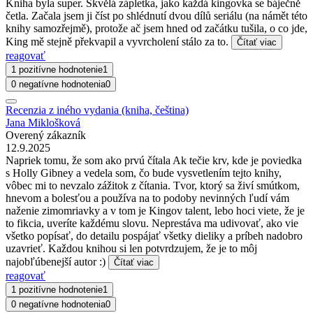
Kniha byla super. Skvělá zápletka, jako každá kingovka se báječně
četla. Začala jsem ji číst po shlédnutí dvou dílů seriálu (na námět této
knihy samozřejmě), protože ač jsem hned od začátku tušila, o co jde,
King mě stejně překvapil a vyvrcholení stálo za to.
Čítať viac
reagovať
1 pozitívne hodnotenie
1
0 negatívne hodnotenia
0
Recenzia z iného vydania (kniha, čeština)
Jana Miklošková
Overený zákazník
12.9.2025
Napriek tomu, že som ako prvú čítala Ak tečie krv, kde je poviedka
s Holly Gibney a vedela som, čo bude vysvetlením tejto knihy,
vôbec mi to nevzalo zážitok z čítania. Tvor, ktorý sa živí smútkom,
hnevom a bolesťou a používa na to podoby nevinných ľudí vám
naženie zimomriavky a v tom je Kingov talent, lebo hoci viete, že je
to fikcia, uveríte každému slovu. Neprestáva ma udivovať, ako vie
všetko popísať, do detailu pospájať všetky dieliky a príbeh nadobro
uzavrieť. Každou knihou si len potvrdzujem, že je to môj
najobľúbenejší autor :)
Čítať viac
reagovať
1 pozitívne hodnotenie
1
0 negatívne hodnotenia
0