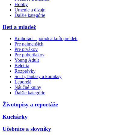
Hobby
Umenie a dizajn
Ďalšie kategórie
Deti a mládež
Knihorad – poradca kníh pre deti
Pre najmenších
Pre prvákov
Pre pubertiakov
Young Adult
Beletria
Rozprávky
Sci-fi, fantasy a komiksy
Leporelá
Náučné knihy
Ďalšie kategórie
Životopisy a reportáže
Kuchárky
Učebnice a slovníky