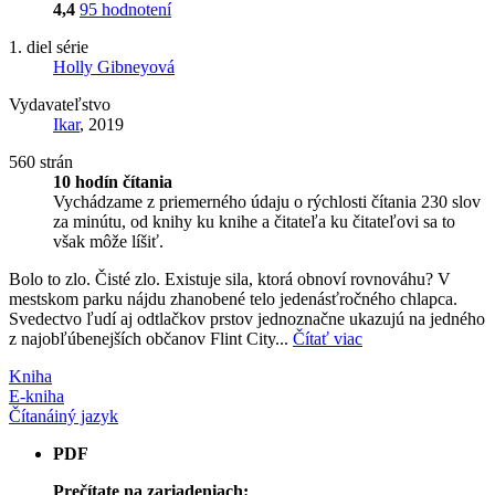
4,4
95 hodnotení
1. diel série
Holly Gibneyová
Vydavateľstvo
Ikar
, 2019
560 strán
10 hodín čítania
Vychádzame z priemerného údaju o rýchlosti čítania 230 slov
za minútu, od knihy ku knihe a čitateľa ku čitateľovi sa to
však môže líšiť.
Bolo to zlo. Čisté zlo. Existuje sila, ktorá obnoví rovnováhu? V
mestskom parku nájdu zhanobené telo jedenásťročného chlapca.
Svedectvo ľudí aj odtlačkov prstov jednoznačne ukazujú na jedného
z najobľúbenejších občanov Flint City...
Čítať viac
Kniha
E-kniha
Čítaná
iný jazyk
PDF
Prečítate na zariadeniach: