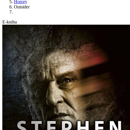
Horory
Outsider
E-kniha