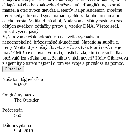
chlapčenského bejzbalového družstva, učiteľ angličtiny, vzorný
manžel a otec dvoch dievčat. Detektív Ralph Anderson, ktorému
Terry kedysi trénoval syna, nariadi rýchle zatknutie pred očami
celého mesta. Maitland má alibi, Anderson aj štátny zástupca zas
očitých svedkov, odtlačky prstov aj vzorky DNA. Všetko sedí,
prípad vyzerá jasný.
Vyšetrovanie však pokračuje a na svetlo vychádzajú
nepochopiteľné, hrôzostrašné skutočnosti. Napätie sa stupňuje.
Terry Maitland je slušný človek, ale čo ak tvár, ktorú nosí, nie je
pravá? Môžu existovať tvorovia, nositelia zla, ktorí nie sú ľudia a
prežívajú len vďaka tomu, že nikto v nich neverí? Holly Gibneyová
z agentúry Stratení nájdení o tom vie svoje a prichádza na pomoc.
Čítať viac
Naše katalógové číslo
592921
Originálny názov
The Outsider
Počet strán
560
Dátum vydania
9. 4. 2019