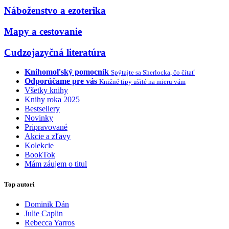
Náboženstvo a ezoterika
Mapy a cestovanie
Cudzojazyčná literatúra
Knihomoľský pomocník
Spýtajte sa Sherlocka, čo čítať
Odporúčame pre vás
Knižné tipy ušité na mieru vám
Všetky knihy
Knihy roka 2025
Bestsellery
Novinky
Pripravované
Akcie a zľavy
Kolekcie
BookTok
Mám záujem o titul
Top autori
Dominik Dán
Julie Caplin
Rebecca Yarros