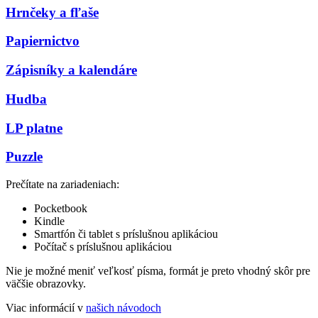
Hrnčeky a fľaše
Papiernictvo
Zápisníky a kalendáre
Hudba
LP platne
Puzzle
Prečítate na zariadeniach:
Pocketbook
Kindle
Smartfón či tablet s príslušnou aplikáciou
Počítač s príslušnou aplikáciou
Nie je možné meniť veľkosť písma, formát je preto vhodný skôr pre
väčšie obrazovky.
Viac informácií v
našich návodoch