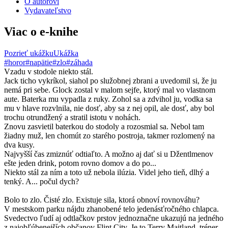
O autorovi
Vydavateľstvo
Viac o e-knihe
Pozrieť ukážku
Ukážka
#horor
#napätie
#zlo
#záhada
Vzadu v stodole niekto stál.
Jack ticho vykríkol, siahol po služobnej zbrani a uvedomil si, že ju
nemá pri sebe. Glock zostal v malom sejfe, ktorý mal vo vlastnom
aute. Baterka mu vypadla z ruky. Zohol sa a zdvihol ju, vodka sa
mu v hlave rozvlnila, nie dosť, aby sa z nej opil, ale dosť, aby bol
trochu otrundžený a stratil istotu v nohách.
Znovu zasvietil baterkou do stodoly a rozosmial sa. Nebol tam
žiadny muž, len chomút zo starého postroja, takmer rozlomený na
dva kusy.
Najvyšší čas zmiznúť odtiaľto. A možno aj dať si u Džentlmenov
ešte jeden drink, potom rovno domov a do po...
Niekto stál za ním a toto už nebola ilúzia. Videl jeho tieň, dlhý a
tenký. A... počul dych?
Bolo to zlo. Čisté zlo. Existuje sila, ktorá obnoví rovnováhu?
V mestskom parku nájdu zhanobené telo jedenásťročného chlapca.
Svedectvo ľudí aj odtlačkov prstov jednoznačne ukazujú na jedného
z najobľúbenejších občanov Flint City. Je to Terry Maitland, tréner