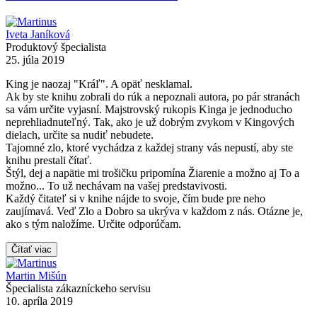
Iveta Janíková
Produktový špecialista
25. júla 2019
King je naozaj "Kráľ". A opäť nesklamal.
Ak by ste knihu zobrali do rúk a nepoznali autora, po pár stranách
sa vám určite vyjasní. Majstrovský rukopis Kinga je jednoducho
neprehliadnuteľný. Tak, ako je už dobrým zvykom v Kingových
dielach, určite sa nudiť nebudete.
Tajomné zlo, ktoré vychádza z každej strany vás nepustí, aby ste
knihu prestali čítať.
Štýl, dej a napätie mi trošičku pripomína Žiarenie a možno aj To a
možno... To už nechávam na vašej predstavivosti.
Každý čitateľ si v knihe nájde to svoje, čím bude pre neho
zaujímavá. Veď Zlo a Dobro sa ukrýva v každom z nás. Otázne je,
ako s tým naložíme. Určite odporúčam.
Čítať viac
Martin Mišún
Špecialista zákazníckeho servisu
10. apríla 2019