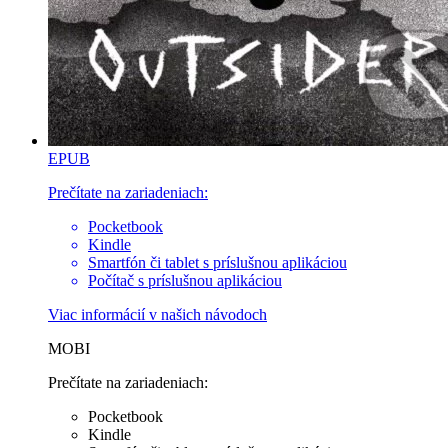
EPUB
Prečítate na zariadeniach:
Pocketbook
Kindle
Smartfón či tablet s príslušnou aplikáciou
Počítač s príslušnou aplikáciou
Viac informácií v
našich návodoch
MOBI
Prečítate na zariadeniach:
Pocketbook
Kindle