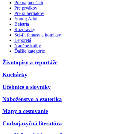
Pre najmenších
Pre prvákov
Pre pubertiakov
Young Adult
Beletria
Rozprávky
Sci-fi, fantasy a komiksy
Leporelá
Náučné knihy
Ďalšie kategórie
Životopisy a reportáže
Kuchárky
Učebnice a slovníky
Náboženstvo a ezoterika
Mapy a cestovanie
Cudzojazyčná literatúra