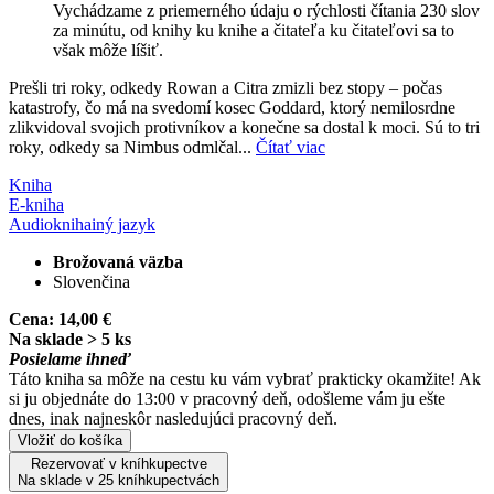
Vychádzame z priemerného údaju o rýchlosti čítania 230 slov
za minútu, od knihy ku knihe a čitateľa ku čitateľovi sa to
však môže líšiť.
Prešli tri roky, odkedy Rowan a Citra zmizli bez stopy – počas
katastrofy, čo má na svedomí kosec Goddard, ktorý nemilosrdne
zlikvidoval svojich protivníkov a konečne sa dostal k moci. Sú to tri
roky, odkedy sa Nimbus odmlčal...
Čítať viac
Kniha
E-kniha
Audiokniha
iný jazyk
Brožovaná väzba
Slovenčina
Cena:
14,00 €
Na sklade > 5 ks
Posielame ihneď
Táto kniha sa môže na cestu ku vám vybrať prakticky okamžite! Ak
si ju objednáte do 13:00 v pracovný deň, odošleme vám ju ešte
dnes, inak najneskôr nasledujúci pracovný deň.
Vložiť do košíka
Rezervovať v kníhkupectve
Na sklade v 25 kníhkupectvách