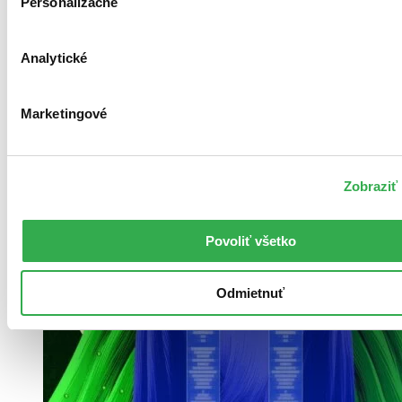
Personalizačné
Analytické
Marketingové
Zobraziť 
Povoliť všetko
Odmietnuť