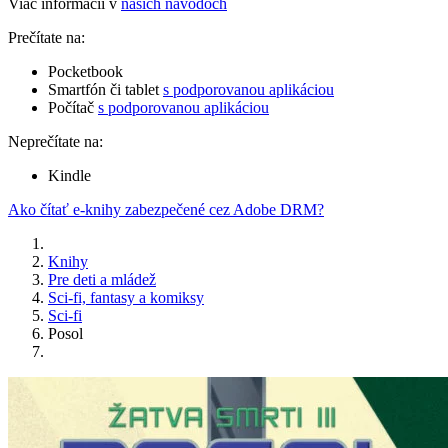
Viac informácií v
našich návodoch
Prečítate na:
Pocketbook
Smartfón či tablet
s podporovanou aplikáciou
Počítač
s podporovanou aplikáciou
Neprečítate na:
Kindle
Ako čítať e-knihy zabezpečené cez Adobe DRM?
Knihy
Pre deti a mládež
Sci-fi, fantasy a komiksy
Sci-fi
Posol