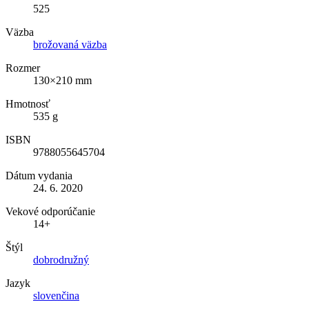
525
Väzba
brožovaná väzba
Rozmer
130×210 mm
Hmotnosť
535 g
ISBN
9788055645704
Dátum vydania
24. 6. 2020
Vekové odporúčanie
14+
Štýl
dobrodružný
Jazyk
slovenčina