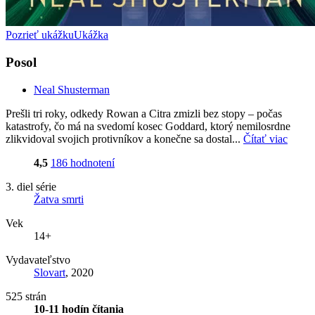
Pozrieť ukážku
Ukážka
Posol
Neal Shusterman
Prešli tri roky, odkedy Rowan a Citra zmizli bez stopy – počas
katastrofy, čo má na svedomí kosec Goddard, ktorý nemilosrdne
zlikvidoval svojich protivníkov a konečne sa dostal...
Čítať viac
4,5
186 hodnotení
3. diel série
Žatva smrti
Vek
14+
Vydavateľstvo
Slovart
, 2020
525 strán
10-11 hodín čítania