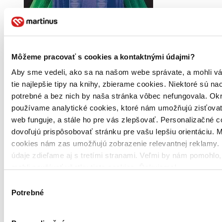
Môžeme pracovať s cookies a kontaktnými údajmi?
Aby sme vedeli, ako sa na našom webe správate, a mohli v
Brožovaná väzba
tie najlepšie tipy na knihy, zbierame cookies. Niektoré sú na
Angličtina
Predobjednávka,
potrebné a bez nich by naša stránka vôbec nefungovala. Ok
vychádza o štyri dni
používame analytické cookies, ktoré nám umožňujú zisťovať
Vydavateľ, tlačiar a ďalší usilovní ľudia intenzívne pracujú na
web funguje, a stále ho pre vás zlepšovať. Personalizačné 
tom, aby ste si už onedlho mohli prečítať túto knihu. K
dispozícii by mala byť o štyri dni. Po vyjdení posielame do
dovoľujú prispôsobovať stránku pre vašu lepšiu orientáciu. 
piatich dní.
cookies nám zas umožňujú zobrazenie relevantnej reklamy. 
Novinka
údaje zdieľame aj s tretími stranami. Veľmi by nám pomohlo
-14 %
mohli používať všetky tieto cookies. Ďakujeme!
12,08 €
Výber
Potrebné
súhlasu
Vložiť do košíka