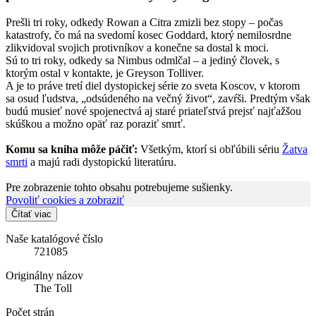
Prešli tri roky, odkedy Rowan a Citra zmizli bez stopy – počas
katastrofy, čo má na svedomí kosec Goddard, ktorý nemilosrdne
zlikvidoval svojich protivníkov a konečne sa dostal k moci.
Sú to tri roky, odkedy sa Nimbus odmlčal – a jediný človek, s
ktorým ostal v kontakte, je Greyson Tolliver.
A je to práve tretí diel dystopickej série zo sveta Koscov, v ktorom
sa osud ľudstva, „odsúdeného na večný život“, zavŕši. Predtým však
budú musieť nové spojenectvá aj staré priateľstvá prejsť najťažšou
skúškou a možno opäť raz poraziť smrť.
Komu sa kniha môže páčiť:
Všetkým, ktorí si obľúbili sériu
Žatva
smrti
a majú radi dystopickú literatúru.
Pre zobrazenie tohto obsahu potrebujeme sušienky.
Povoliť cookies a zobraziť
Čítať viac
Naše katalógové číslo
721085
Originálny názov
The Toll
Počet strán