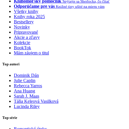
Knihomoľský pomocník
Spýtajte sa Sherlocka, čo čítať
Odporúčame pre vás
Knižné tipy ušité na mieru vám
Všetky knihy
Knihy roka 2025
Bestsellery
Novinky
Pripravované
Akcie a zľavy
Kolekcie
BookTok
Mám záujem o titul
Top autori
Dominik Dán
Julie Caplin
Rebecca Yarros
Ana Huang
Sarah J. Maas
Táňa Keleová Vasilková
Lucinda Riley
Top série
Romantické úteky