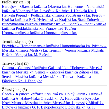
Prešovský kraj (8)
Bardejov -
Okresná knižnica
Okresná kn.
Humenné -
Vihorlatská
knižnica
Vihorlatská kn.
Levoča -
Knižnica J. Henkela
Kn. J.
Henkela
Poprad -
Podtatranská knižnica
Podtatranská kn.
Prešov -
Krajská knižnica P. O. Hviezdoslava
Krajská kn.
Stará Ľubovňa -
Ľubovnianska knižnica
Ľubovnianska kn.
Svidník -
Podduklianska
knižnica
Podduklianska kn.
Vranov nad Topľou -
Hornozemplínska knižnica
Hornozemplínska kn.
Trenčiansky kraj (3)
Prievidza -
Hornonitrianska knižnica
Hornonitrianska kn.
Púchov -
Mestská knižnica
Mestská kn.
Trenčín -
Verejná knižnica Michala
Rešetku
Verejná kn. M. Rešetku
Trnavský kraj (5)
Galanta -
Galantská knižnica
Galantská kn.
Hlohovec -
Mestská
knižnica
Mestská kn.
Senica -
Záhorská knižnica
Záhorská kn.
Sereď -
Mestská knižnica
Mestská kn.
Trnava -
Knižnica J.
Fándlyho
Kn. J. Fándlyho
Žilinský kraj (6)
Čadca -
Kysucká knižnica
Kysucká kn.
Dolný Kubín -
Oravská
knižnica A. Habovštiaka
Oravská kn. A. Habovštiaka
Kysucké
Nové Mesto -
Mestská knižnica
Mestská kn.
Liptovský Mikuláš -
Liptovská knižnica G. F. Belopotockého
Liptovská kn. G. F.