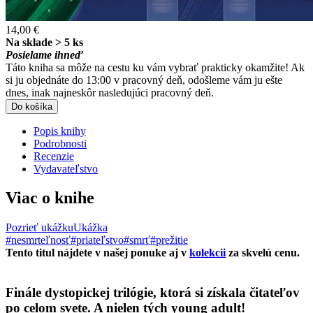
14,00 €
Na sklade > 5 ks
Posielame ihneď
Táto kniha sa môže na cestu ku vám vybrať prakticky okamžite! Ak
si ju objednáte do 13:00 v pracovný deň, odošleme vám ju ešte
dnes, inak najneskôr nasledujúci pracovný deň.
Do košíka
Popis knihy
Podrobnosti
Recenzie
Vydavateľstvo
Viac o knihe
Pozrieť ukážku
Ukážka
#nesmrteľnosť
#priateľstvo
#smrť
#prežitie
Tento titul nájdete v našej ponuke aj v
kolekcii
za skvelú cenu.
Finále dystopickej trilógie, ktorá si získala čitateľov
po celom svete. A nielen tých young adult!