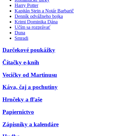
Harry Potter
Kapitán Stein a Notár Barbarič
Denník odvážneho bojka
Krimi Dominika Dána
Učím sa rozprávať
Duna
Smradi
Darčekové poukážky
Čítačky e-kníh
Vecičky od Martinusu
Káva, čaj a pochutiny
Hrnčeky a fľaše
Papiernictvo
Zápisníky a kalendáre