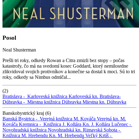
Posol
Neal Shusterman
Prešli tri roky, odkedy Rowan a Citra zmizli bez stopy – počas
katastrofy, čo má na svedomí kosec Goddard, ktorý nemilosrdne
zlikvidoval svojich protivníkov a konečne sa dostal k moci. Sú to tri
roky, odkedy sa Nimbus odmlčal...
(2)
Bratislava -
Karloveská knižnica
Karloveská kn.
Bratislava-
Dúbravka -
Miestna knižnica Dúbravka
Miestna kn. Dúbravka
Banskobystrický kraj (6)
Banská Bystrica -
Verejná knižnica M. Kováča
Verejná kn. M.
Kováča
Kremnica -
Knižnica J. Kollára
Kn. J. Kollára
Lučenec -
Novohradská knižnica
Novohradská kn.
Rimavská Sobota -
Knižnica M. Hrebendu
Kn. M. Hrebendu
Veľký Krtíš -