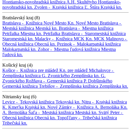
Hontiansko-novohradská knižnica A.H. Škultétyho
Hontiansko-
novohradská kn.
Zvolen -
Krajská knižnica Ľ. Štúra
Krajská kn.
Bratislavský kraj (8)
Bratislava -
Knižnica Nové Mesto
Kn. Nové Mesto
Bratislava -
Mestská knižnica
Mestská kn.
Bratislava -
Miestna knižnica
Petržalka
Miestna kn. Petržalka
Bratislava -
Staromestská knižnica
Staromestská kn.
Malacky -
Knižnica MCK
Kn. MCK
Malinovo -
Obecná knižnica
Obecná kn.
Pezinok -
Malokarpatská knižnica
Malokarpatská kn.
Zohor -
Miestna ľudová knižnica
Miestna
ľudová kn.
Košický kraj (4)
Košice -
Knižnica pre mládež
Kn. pre mládež
Michalovce -
Zemplínska knižnica G. Zvonického
Zemplínska kn. G.
Zvonického
Rožňava -
Gemerská knižnica P. Dobšinského
Gemerská knižnica
Trebišov -
Zemplínska knižnica
Zemplínska kn.
Nitriansky kraj (6)
Levice -
Tekovská knižnica
Tekovská kn.
Nitra -
Krajská knižnica
K. Kmeťka
Krajská kn.
Nové Zámky -
Knižnica A. Bernoláka
Kn.
A. Bernoláka
Šaľa -
Mestská knižnica
Mestská kn.
Svätý Peter -
Obecná knižnica
Obecná kn.
Topoľčany -
Tribečská knižnica
Tribečská kn.