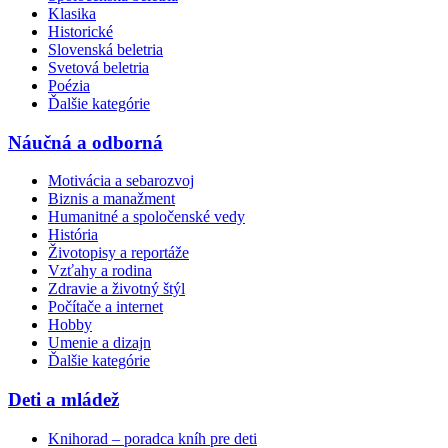
Klasika
Historické
Slovenská beletria
Svetová beletria
Poézia
Ďalšie kategórie
Náučná a odborná
Motivácia a sebarozvoj
Biznis a manažment
Humanitné a spoločenské vedy
História
Životopisy a reportáže
Vzťahy a rodina
Zdravie a životný štýl
Počítače a internet
Hobby
Umenie a dizajn
Ďalšie kategórie
Deti a mládež
Knihorad – poradca kníh pre deti