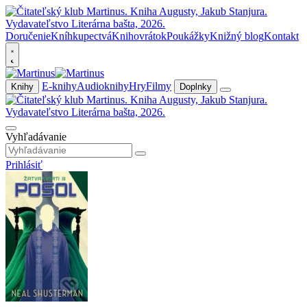
Doručenie
Kníhkupectvá
Knihovrátok
Poukážky
Knižný blog
Kontakt
E-knihy
Audioknihy
Hry
Filmy
Knihy
Doplnky
Vyhľadávanie
Prihlásiť