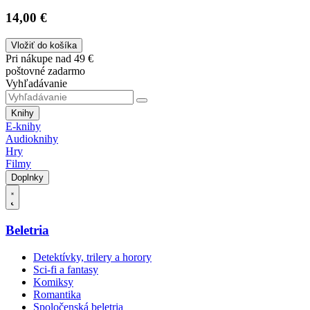
14,00 €
Vložiť do košíka
Pri nákupe nad 49 €
poštovné zadarmo
Vyhľadávanie
Knihy
E-knihy
Audioknihy
Hry
Filmy
Doplnky
Beletria
Detektívky, trilery a horory
Sci-fi a fantasy
Komiksy
Romantika
Spoločenská beletria