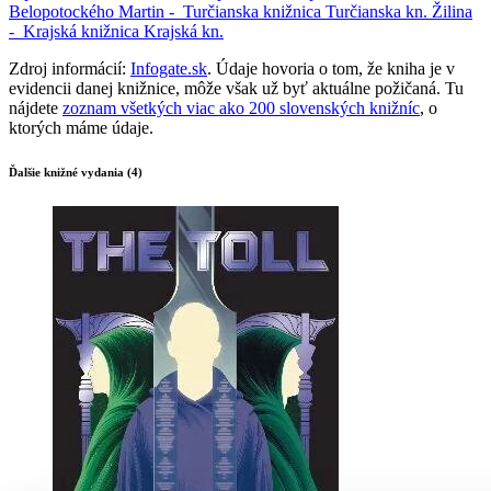
Belopotockého
Martin -
Turčianska knižnica
Turčianska kn.
Žilina
-
Krajská knižnica
Krajská kn.
Zdroj informácií:
Infogate.sk
. Údaje hovoria o tom, že kniha je v
evidencii danej knižnice, môže však už byť aktuálne požičaná. Tu
nájdete
zoznam všetkých viac ako 200 slovenských knižníc
, o
ktorých máme údaje.
Ďalšie knižné vydania (4)