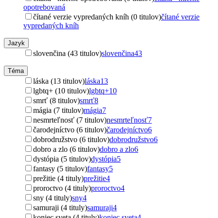
opotrebovaná
čítané verzie vypredaných kníh (0 titulov)
čítané verzie
vypredaných kníh
Jazyk
slovenčina (43 titulov)
slovenčina
43
Téma
láska (13 titulov)
láska
13
lgbtq+ (10 titulov)
lgbtq+
10
smrť (8 titulov)
smrť
8
mágia (7 titulov)
mágia
7
nesmrteľnosť (7 titulov)
nesmrteľnosť
7
čarodejníctvo (6 titulov)
čarodejníctvo
6
dobrodružstvo (6 titulov)
dobrodružstvo
6
dobro a zlo (6 titulov)
dobro a zlo
6
dystópia (5 titulov)
dystópia
5
fantasy (5 titulov)
fantasy
5
prežitie (4 tituly)
prežitie
4
proroctvo (4 tituly)
proroctvo
4
sny (4 tituly)
sny
4
samuraji (4 tituly)
samuraji
4
koniec sveta (4 tituly)
koniec sveta
4