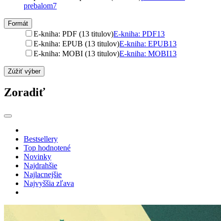
prebalom
7
Formát
E-kniha: PDF (13 titulov)
E-kniha: PDF
13
E-kniha: EPUB (13 titulov)
E-kniha: EPUB
13
E-kniha: MOBI (13 titulov)
E-kniha: MOBI
13
Zúžiť výber
Zoradiť
Bestsellery
Top hodnotené
Novinky
Najdrahšie
Najlacnejšie
Najvyššia zľava