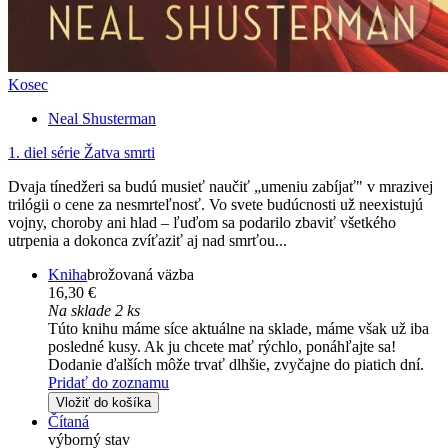
Kosec
Neal Shusterman
1. diel série
Žatva smrti
Dvaja tínedžeri sa budú musieť naučiť „umeniu zabíjať" v mrazivej
trilógii o cene za nesmrteľnosť. Vo svete budúcnosti už neexistujú
vojny, choroby ani hlad – ľuďom sa podarilo zbaviť všetkého
utrpenia a dokonca zvíťaziť aj nad smrťou...
Kniha
brožovaná väzba
16,30 €
Na sklade 2 ks
Túto knihu máme síce aktuálne na sklade, máme však už iba
posledné kusy. Ak ju chcete mať rýchlo, ponáhľajte sa!
Dodanie ďalších môže trvať dlhšie, zvyčajne do piatich dní.
Pridať do zoznamu
Vložiť do košíka
Čítaná
výborný stav