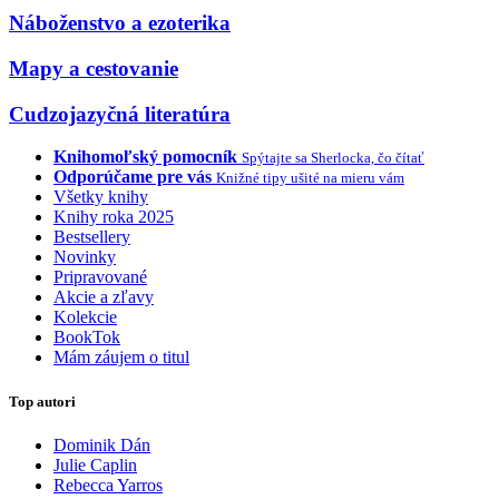
Náboženstvo a ezoterika
Mapy a cestovanie
Cudzojazyčná literatúra
Knihomoľský pomocník
Spýtajte sa Sherlocka, čo čítať
Odporúčame pre vás
Knižné tipy ušité na mieru vám
Všetky knihy
Knihy roka 2025
Bestsellery
Novinky
Pripravované
Akcie a zľavy
Kolekcie
BookTok
Mám záujem o titul
Top autori
Dominik Dán
Julie Caplin
Rebecca Yarros