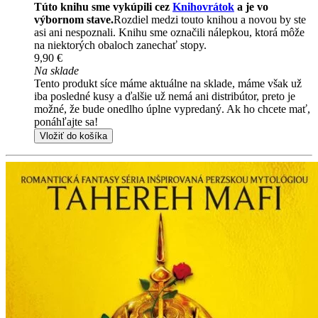
Túto knihu sme vykúpili cez
Knihovrátok
a je vo
výbornom stave.
Rozdiel medzi touto knihou a novou by ste
asi ani nespoznali. Knihu sme označili nálepkou, ktorá môže
na niektorých obaloch zanechať stopy.
9,90 €
Na sklade
Tento produkt síce máme aktuálne na sklade, máme však už
iba posledné kusy a ďalšie už nemá ani distribútor, preto je
možné, že bude onedlho úplne vypredaný. Ak ho chcete mať,
ponáhľajte sa!
Vložiť do košíka