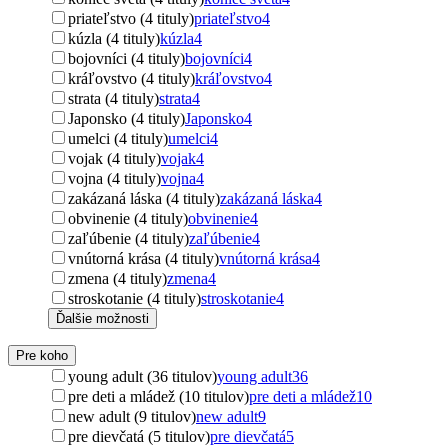
priateľstvo (4 tituly)
priateľstvo
4
kúzla (4 tituly)
kúzla
4
bojovníci (4 tituly)
bojovníci
4
kráľovstvo (4 tituly)
kráľovstvo
4
strata (4 tituly)
strata
4
Japonsko (4 tituly)
Japonsko
4
umelci (4 tituly)
umelci
4
vojak (4 tituly)
vojak
4
vojna (4 tituly)
vojna
4
zakázaná láska (4 tituly)
zakázaná láska
4
obvinenie (4 tituly)
obvinenie
4
zaľúbenie (4 tituly)
zaľúbenie
4
vnútorná krása (4 tituly)
vnútorná krása
4
zmena (4 tituly)
zmena
4
stroskotanie (4 tituly)
stroskotanie
4
Ďalšie možnosti
Pre koho
young adult (36 titulov)
young adult
36
pre deti a mládež (10 titulov)
pre deti a mládež
10
new adult (9 titulov)
new adult
9
pre dievčatá (5 titulov)
pre dievčatá
5