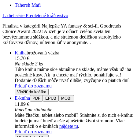
Tahereh Mafi
1. diel série
Prepletené kráľovstvo
Finalista v kategórii Najlepšie YA fantasy & sci-fi, Goodreads
Choice Award 2022! Alizeh je v očiach celého sveta len
bezvýznamnou slúžkou, a nie stratenou dedičkou starobylého
kráľovstva džinov, nútenou žiť v anonymite...
Kniha
brožovaná väzba
15,70 €
Na sklade 3 ks
Túto knihu máme síce aktuálne na sklade, máme však už iba
posledné kusy. Ak ju chcete mať rýchlo, ponáhľajte sa!
Dodanie ďalších môže trvať dlhšie, zvyčajne do piatich dní.
Pridať do zoznamu
Vložiť do košíka
E-kniha
PDF
EPUB
MOBI
11,89 €
Ihneď na stiahnutie
Máte čítačku, tablet alebo mobil? Stiahnite si do nich e-knihu:
budete ju mať hneď a ešte aj ušetríte život stromom. Viac
informácii o e-knihách
nájdete tu
.
Pridať do zoznamu