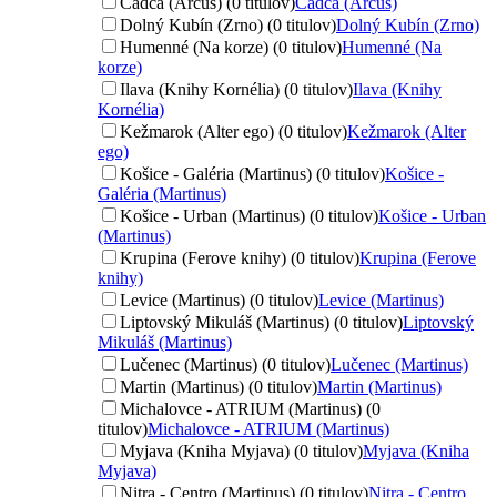
Čadca (Arcus) (0 titulov)
Čadca (Arcus)
Dolný Kubín (Zrno) (0 titulov)
Dolný Kubín (Zrno)
Humenné (Na korze) (0 titulov)
Humenné (Na
korze)
Ilava (Knihy Kornélia) (0 titulov)
Ilava (Knihy
Kornélia)
Kežmarok (Alter ego) (0 titulov)
Kežmarok (Alter
ego)
Košice - Galéria (Martinus) (0 titulov)
Košice -
Galéria (Martinus)
Košice - Urban (Martinus) (0 titulov)
Košice - Urban
(Martinus)
Krupina (Ferove knihy) (0 titulov)
Krupina (Ferove
knihy)
Levice (Martinus) (0 titulov)
Levice (Martinus)
Liptovský Mikuláš (Martinus) (0 titulov)
Liptovský
Mikuláš (Martinus)
Lučenec (Martinus) (0 titulov)
Lučenec (Martinus)
Martin (Martinus) (0 titulov)
Martin (Martinus)
Michalovce - ATRIUM (Martinus) (0
titulov)
Michalovce - ATRIUM (Martinus)
Myjava (Kniha Myjava) (0 titulov)
Myjava (Kniha
Myjava)
Nitra - Centro (Martinus) (0 titulov)
Nitra - Centro