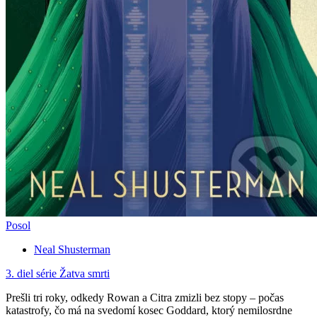
Posol
Neal Shusterman
3. diel série
Žatva smrti
Prešli tri roky, odkedy Rowan a Citra zmizli bez stopy – počas
katastrofy, čo má na svedomí kosec Goddard, ktorý nemilosrdne