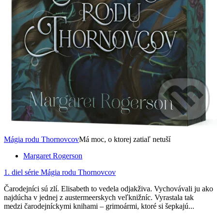
Mágia rodu Thornovcov
Má moc, o ktorej zatiaľ netuší
Margaret Rogerson
1. diel série
Mágia rodu Thornovcov
Čarodejníci sú zlí. Elisabeth to vedela odjakživa. Vychovávali ju ako
najdúcha v jednej z austermeerskych veľknižníc. Vyrastala tak
medzi čarodejníckymi knihami – grimoármi, ktoré si šepkajú...