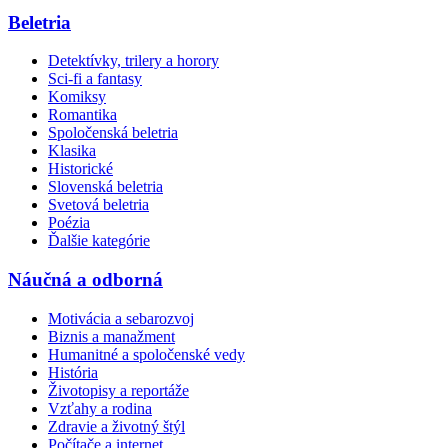
Beletria
Detektívky, trilery a horory
Sci-fi a fantasy
Komiksy
Romantika
Spoločenská beletria
Klasika
Historické
Slovenská beletria
Svetová beletria
Poézia
Ďalšie kategórie
Náučná a odborná
Motivácia a sebarozvoj
Biznis a manažment
Humanitné a spoločenské vedy
História
Životopisy a reportáže
Vzťahy a rodina
Zdravie a životný štýl
Počítače a internet