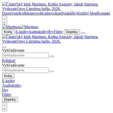
Doručenie
Kníhkupectvá
Knihovrátok
Poukážky
Knižný blog
Kontakt
E-knihy
Audioknihy
Hry
Filmy
Knihy
Doplnky
Vyhľadávanie
Prihlásiť
Vyhľadávanie
Knihy
E-knihy
Audioknihy
Hry
Filmy
Doplnky