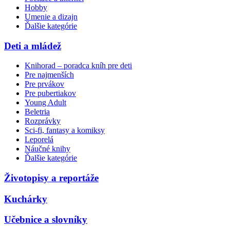
Hobby
Umenie a dizajn
Ďalšie kategórie
Deti a mládež
Knihorad – poradca kníh pre deti
Pre najmenších
Pre prvákov
Pre pubertiakov
Young Adult
Beletria
Rozprávky
Sci-fi, fantasy a komiksy
Leporelá
Náučné knihy
Ďalšie kategórie
Životopisy a reportáže
Kuchárky
Učebnice a slovníky