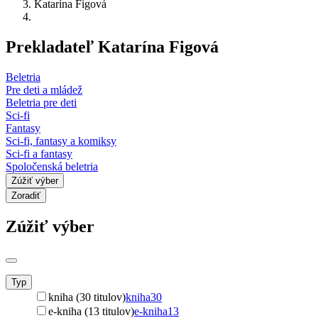
Katarína Figová
Prekladateľ Katarína Figová
Beletria
Pre deti a mládež
Beletria pre deti
Sci-fi
Fantasy
Sci-fi, fantasy a komiksy
Sci-fi a fantasy
Spoločenská beletria
Zúžiť výber
Zoradiť
Zúžiť výber
Typ
kniha (30 titulov)
kniha
30
e-kniha (13 titulov)
e-kniha
13