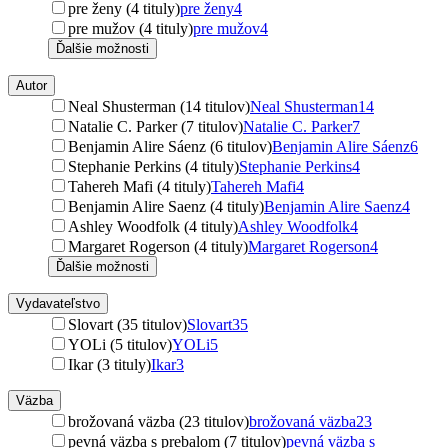
pre ženy (4 tituly)
pre ženy
4
pre mužov (4 tituly)
pre mužov
4
Ďalšie možnosti
Autor
Neal Shusterman (14 titulov)
Neal Shusterman
14
Natalie C. Parker (7 titulov)
Natalie C. Parker
7
Benjamin Alire Sáenz (6 titulov)
Benjamin Alire Sáenz
6
Stephanie Perkins (4 tituly)
Stephanie Perkins
4
Tahereh Mafi (4 tituly)
Tahereh Mafi
4
Benjamin Alire Saenz (4 tituly)
Benjamin Alire Saenz
4
Ashley Woodfolk (4 tituly)
Ashley Woodfolk
4
Margaret Rogerson (4 tituly)
Margaret Rogerson
4
Ďalšie možnosti
Vydavateľstvo
Slovart (35 titulov)
Slovart
35
YOLi (5 titulov)
YOLi
5
Ikar (3 tituly)
Ikar
3
Väzba
brožovaná väzba (23 titulov)
brožovaná väzba
23
pevná väzba s prebalom (7 titulov)
pevná väzba s