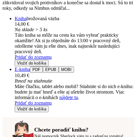
zlikvidoval svojich protivníkov a konečne sa dostal k moci. Sú to tri
roky, odkedy sa Nimbus odmlčal...
Kniha
brožovaná väzba
14,00 €
Na sklade > 5 ks
Táto kniha sa môže na cestu ku vám vybrať prakticky
okamžite! Ak si ju objednáte do 13:00 v pracovný deň,
odošleme vám ju ešte dnes, inak najneskôr nasledujúci
pracovný deň.
Pridať do zoznamu
Vložiť do košíka
E-kniha
PDF
EPUB
MOBI
10,49 €
Ihneď na stiahnutie
Máte čítačku, tablet alebo mobil? Stiahnite si do nich e-knihu:
budete ju mať hneď a ešte aj ušetríte život stromom. Viac
informácii o e-knihách
nájdete tu
.
Pridať do zoznamu
Vložiť do košíka
Chcete poradiť knihu?
Náš pomocník Sherlock vám ju s radosťou vypátra!