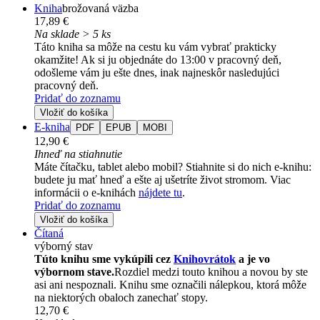
Kniha
brožovaná väzba
17,89 €
Na sklade > 5 ks
Táto kniha sa môže na cestu ku vám vybrať prakticky
okamžite! Ak si ju objednáte do 13:00 v pracovný deň,
odošleme vám ju ešte dnes, inak najneskôr nasledujúci
pracovný deň.
Pridať do zoznamu
Vložiť do košíka
E-kniha
PDF
EPUB
MOBI
12,90 €
Ihneď na stiahnutie
Máte čítačku, tablet alebo mobil? Stiahnite si do nich e-knihu:
budete ju mať hneď a ešte aj ušetríte život stromom. Viac
informácii o e-knihách
nájdete tu
.
Pridať do zoznamu
Vložiť do košíka
Čítaná
výborný stav
Túto knihu sme vykúpili cez
Knihovrátok
a je vo
výbornom stave.
Rozdiel medzi touto knihou a novou by ste
asi ani nespoznali. Knihu sme označili nálepkou, ktorá môže
na niektorých obaloch zanechať stopy.
12,70 €