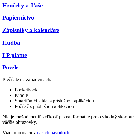
Hrnčeky a fľaše
Papiernictvo
Zápisníky a kalendáre
Hudba
LP platne
Puzzle
Prečítate na zariadeniach:
Pocketbook
Kindle
Smartfón či tablet s príslušnou aplikáciou
Počítač s príslušnou aplikáciou
Nie je možné meniť veľkosť písma, formát je preto vhodný skôr pre
väčšie obrazovky.
Viac informácií v
našich návodoch