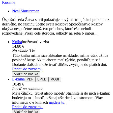
Kosenie
Neal Shusterman
Úspešná séria Žatva smrti pokračuje novými strhujúcimi príbehmi z
desivého, no fascinujúceho sveta koscov! Spoločenstvo koscov
ukrýva nespočetné množstvo príbehov, ktoré ešte neboli
rozpovedané. Prešli celé storočia, odkedy na seba Nimbus...
Kniha
brožovaná väzba
14,80 €
Na sklade 3 ks
Túto knihu máme síce aktuálne na sklade, máme však už iba
posledné kusy. Ak ju chcete mať rýchlo, ponáhľajte sa!
Dodanie ďalších môže trvať dlhšie, zvyčajne do piatich dní.
Pridať do zoznamu
Vložiť do košíka
E-kniha
PDF
EPUB
MOBI
10,49 €
Ihneď na stiahnutie
Máte čítačku, tablet alebo mobil? Stiahnite si do nich e-knihu:
budete ju mať hneď a ešte aj ušetríte život stromom. Viac
informácii o e-knihách
nájdete tu
.
Pridať do zoznamu
Vložiť do košíka