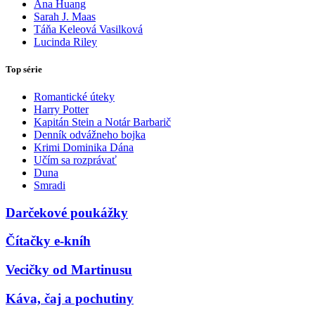
Ana Huang
Sarah J. Maas
Táňa Keleová Vasilková
Lucinda Riley
Top série
Romantické úteky
Harry Potter
Kapitán Stein a Notár Barbarič
Denník odvážneho bojka
Krimi Dominika Dána
Učím sa rozprávať
Duna
Smradi
Darčekové poukážky
Čítačky e-kníh
Vecičky od Martinusu
Káva, čaj a pochutiny