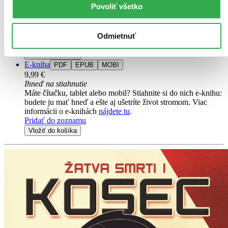
Povoliť všetko
Na sklade 3 ks
Túto knihu máme síce aktuálne na sklade, máme však už iba
posledné kusy. Ak ju chcete mať rýchlo, ponáhľajte sa!
Dodanie ďalších môže trvať dlhšie, zvyčajne do piatich dní.
Odmietnuť
Pridať do zoznamu
Vložiť do košíka
E-kniha
PDF
EPUB
MOBI
9,99 €
Ihneď na stiahnutie
Máte čítačku, tablet alebo mobil? Stiahnite si do nich e-knihu:
budete ju mať hneď a ešte aj ušetríte život stromom. Viac
informácii o e-knihách
nájdete tu
.
Pridať do zoznamu
Vložiť do košíka