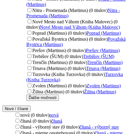
(Martinus)
Nitra - Promenada (Martinus) (0 titulov)
Nitra -
Promenada (Martinus)
Nové Mesto nad Váhom (Kniha Malovec) (0
titulov)
Nové Mesto nad Váhom (Kniha Malovec)
Poprad (Martinus) (0 titulov)
Poprad (Martinus)
Považská Bystrica (Martinus) (0 titulov)
Považská
Bystrica (Martinus)
Prešov (Martinus) (0 titulov)
Prešov (Martinus)
Trebišov (ŠUM) (0 titulov)
Trebišov (ŠUM)
Trenčín (Martinus) (0 titulov)
Trenčín (Martinus)
Trnava (Martinus) (0 titulov)
Trnava (Martinus)
Turzovka (Kniha Turzovka) (0 titulov)
Turzovka
(Kniha Turzovka)
Zvolen (Martinus) (0 titulov)
Zvolen (Martinus)
Žilina (Martinus) (0 titulov)
Žilina (Martinus)
Ďalšie možnosti
Nové / čítané
nová (0 titulov)
nová
čítaná (0 titulov)
čítaná
čítaná - výborný stav (0 titulov)
čítaná - výborný stav
čítaná - mierne opotrebovaná (0 titulov)
čítaná - mierne