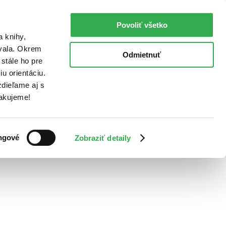
Povoliť všetko
a knihy,
ovala. Okrem
Odmietnuť
stále ho pre
u orientáciu.
dieľame aj s
Ďakujeme!
ngové
Zobraziť detaily