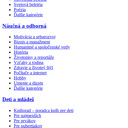
Svetová beletria
Poézia
Ďalšie kategórie
Náučná a odborná
Motivácia a sebarozvoj
Biznis a manažment
Humanitné a spoločenské vedy
História
Životopisy a reportáže
Vzťahy a rodina
Zdravie a životný štýl
Počítače a internet
Hobby
Umenie a dizajn
Ďalšie kategórie
Deti a mládež
Knihorad – poradca kníh pre deti
Pre najmenších
Pre prvákov
Pre pubertiakov