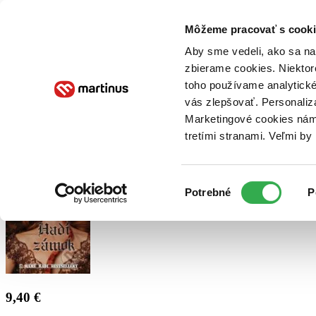
Doručenie
Kníhkupectvá
Knihovrátok
Poukážky
Knižný blog
Kontakt
Môžeme pracovať s cooki
Aby sme vedeli, ako sa na 
zbierame cookies. Niektor
E-knihy
Audioknihy
Hry
Filmy
Knihy
Doplnky
toho používame analytické
vás zlepšovať. Personaliz
Vyhľadávanie
Marketingové cookies nám 
tretími stranami. Veľmi b
Prihlásiť
Výber
Potrebné
P
súhlasu
9,40 €