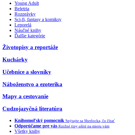
Young Adult
Beletria
Rozprávky
Sci-fi, fantasy a komiksy
Leporelá
Náučné knihy
Ďalšie kategórie
Životopisy a reportáže
Kuchárky
Učebnice a slovníky
Náboženstvo a ezoterika
Mapy a cestovanie
Cudzojazyčná literatúra
Knihomoľský pomocník
Spýtajte sa Sherlocka, čo čítať
Odporúčame pre vás
Knižné tipy ušité na mieru vám
Všetky knihy