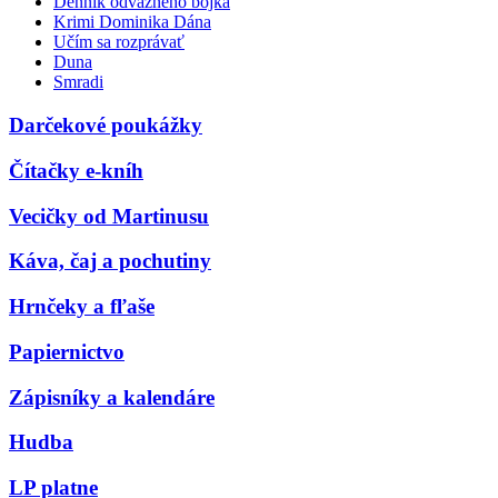
Denník odvážneho bojka
Krimi Dominika Dána
Učím sa rozprávať
Duna
Smradi
Darčekové poukážky
Čítačky e-kníh
Vecičky od Martinusu
Káva, čaj a pochutiny
Hrnčeky a fľaše
Papiernictvo
Zápisníky a kalendáre
Hudba
LP platne