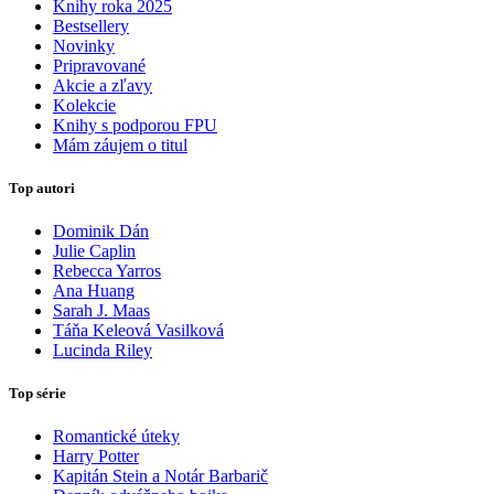
Knihy roka 2025
Bestsellery
Novinky
Pripravované
Akcie a zľavy
Kolekcie
Knihy s podporou FPU
Mám záujem o titul
Top autori
Dominik Dán
Julie Caplin
Rebecca Yarros
Ana Huang
Sarah J. Maas
Táňa Keleová Vasilková
Lucinda Riley
Top série
Romantické úteky
Harry Potter
Kapitán Stein a Notár Barbarič