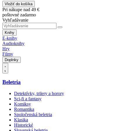
Vložiť do košíka
Pri nákupe nad 49 €
poštovné zadarmo
Vyhľadávanie
Knihy
E-knihy
Audioknihy
Hry
Filmy
Doplnky
Beletria
Detektívky, trilery a horory
Sci-fi a fantasy
Komiksy
Romantika
Spoločenská beletria
Klasika
Historické
Slovenská beletria