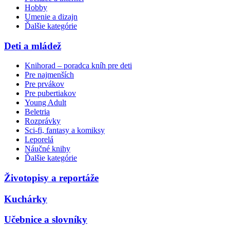
Hobby
Umenie a dizajn
Ďalšie kategórie
Deti a mládež
Knihorad – poradca kníh pre deti
Pre najmenších
Pre prvákov
Pre pubertiakov
Young Adult
Beletria
Rozprávky
Sci-fi, fantasy a komiksy
Leporelá
Náučné knihy
Ďalšie kategórie
Životopisy a reportáže
Kuchárky
Učebnice a slovníky