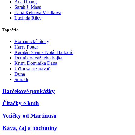
Ana Huang
Sarah J. Maas
Táňa Keleová Vasilková
Lucinda Riley
Top série
Romantické úteky
Harry Potter
Kapitán Stein a Notár Barbarič
Denník odvážneho bojka
Krimi Dominika Dána
Učím sa rozprávať
Duna
Smradi
Darčekové poukážky
Čítačky e-kníh
Vecičky od Martinusu
Káva, čaj a pochutiny