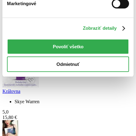
Marketingové
Emília Balková
prečítala knihu
24.07.2026 14:33
Zobraziť detaily
Povoliť všetko
Odmietnuť
Královna
Skye Warren
5,0
15,80 €