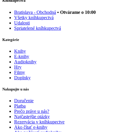
Kníhkupectvá
Bratislava - Obchodná
• Otvárame o 10:00
Všetky kníhkupectvá
Udalosti
Spriatelené kníhkupectvá
Kategórie
Knihy
E-knihy
Audioknihy
Hry
Filmy
Doplnky
Nakupujte u nás
Doručenie
Platba
Prečo práve u nás?
Najčastejšie otázky
Rezervácia v kníhkupectve
Ako čítať e-knihy