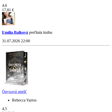
4,6
17,81 €
Emília Balková
prečítala knihu
31.07.2026 22:00
Ónyxová smršť
Rebecca Yarros
4,5