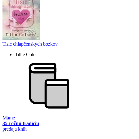
Tisíc chlapčenských bozkov
Tillie Cole
Máme
35-ročnú tradíciu
predaja kníh