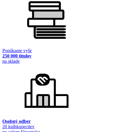
Ponúkame vyše
250 000 titulov
na sklade
Osobný odber
20 kníhkupectiev
po celom Slovensku