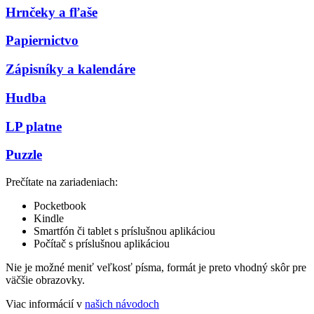
Hrnčeky a fľaše
Papiernictvo
Zápisníky a kalendáre
Hudba
LP platne
Puzzle
Prečítate na zariadeniach:
Pocketbook
Kindle
Smartfón či tablet s príslušnou aplikáciou
Počítač s príslušnou aplikáciou
Nie je možné meniť veľkosť písma, formát je preto vhodný skôr pre
väčšie obrazovky.
Viac informácií v
našich návodoch