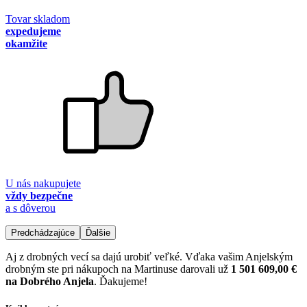
Tovar skladom
expedujeme
okamžite
U nás nakupujete
vždy bezpečne
a s dôverou
Predchádzajúce
Ďalšie
Aj z drobných vecí sa dajú urobiť veľké. Vďaka vašim Anjelským
drobným ste pri nákupoch na Martinuse darovali už
1 501 609,00 €
na Dobrého Anjela
. Ďakujeme!