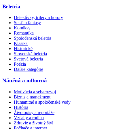
Beletria
Detektívky, trilery a horory
Sci-fi a fantasy
Komiksy
Romantika
Spoločenská beletria
Klasika
Historické
Slovenská beletria
Svetová beletria
Poézia
Ďalšie kategórie
Náučná a odborná
Motivácia a sebarozvoj
Biznis a manažment
Humanitné a spoločenské vedy
História
Životopisy a reportáže
Vzťahy a rodina
Zdravie a životný štýl
Počítače a internet