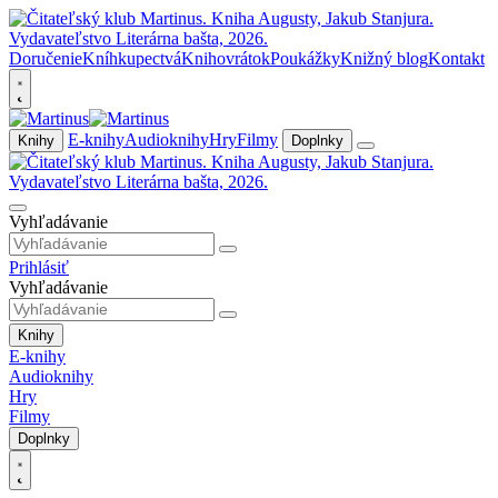
Doručenie
Kníhkupectvá
Knihovrátok
Poukážky
Knižný blog
Kontakt
E-knihy
Audioknihy
Hry
Filmy
Knihy
Doplnky
Vyhľadávanie
Prihlásiť
Vyhľadávanie
Knihy
E-knihy
Audioknihy
Hry
Filmy
Doplnky