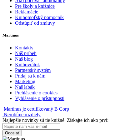
Ako počúvať audioknihy
Pre školy a knižnice
Reklamácie
Knihomoľský pomocník
Odstúpiť od zmluvy
Martinus
Kontakty
Náš príbeh
Náš blog
Knihovrátok
Partnerský systém
Pridaj sa k nám
Marketing
Náš labák
Prehlásenie o cookies
Vyhlásenie o prístupnosti
Martinus je certifikovaný B Corp
Nerobíme rozdiely
Najlepšie novinky sú tie knižné. Získajte ich ako prví:
Odoslať