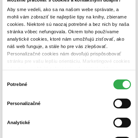
Aby sme vedeli, ako sa na našom webe správate, a
mohli vám zobraziť tie najlepšie tipy na knihy, zbierame
Emília Balková
prečítala knihu
cookies. Niektoré sú naozaj potrebné a bez nich by naša
stránka vôbec nefungovala. Okrem toho používame
26.07.2026 19:06
analytické cookies, ktoré nám umožňujú zisťovať, ako
náš web funguje, a stále ho pre vás zlepšovať.
Personalizačné cookies nám dovoľujú prispôsobovať
stránku pre vašu lepšiu orientáciu. Marketingové cookies
nám zas umožňujú zobrazenie relevantnej reklamy.
Niektoré údaje zdieľame aj s tretími stranami. Veľmi by
Výber
nám pomohlo, keby sme mohli používať všetky tieto
Potrebné
súhlasu
cookies. Ďakujeme!
Štvrté krídlo
Personalizačné
Rebecca Yarros
4,6
Analytické
27,90 €