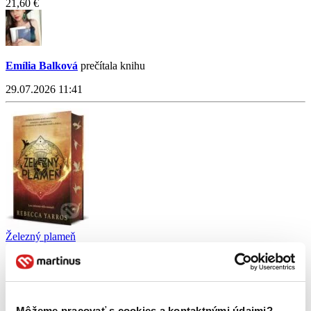
21,60 €
Emília Balková
prečítala knihu
29.07.2026 11:41
Železný plameň
Rebecca Yarros
4,5
21,20 €
Môžeme pracovať s cookies a kontaktnými údajmi?