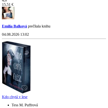
4,6
15,51 €
Emília Balková
prečítala knihu
04.08.2026 13:02
Kdo chytá v lese
Tess M. Puffrová