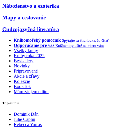
Náboženstvo a ezoterika
Mapy a cestovanie
Cudzojazyčná literatúra
Knihomoľský pomocník
Spýtajte sa Sherlocka, čo čítať
Odporúčame pre vás
Knižné tipy ušité na mieru vám
Všetky knihy
Knihy roka 2025
Bestsellery
Novinky
Pripravované
Akcie a zľavy
Kolekcie
BookTok
Mám záujem o titul
Top autori
Dominik Dán
Julie Caplin
Rebecca Yarros