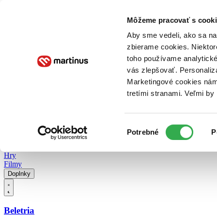
Doručenie
Kníhkupectvá
Knihovrátok
Poukážky
Knižný blog
Kontakt
Môžeme pracovať s cooki
Aby sme vedeli, ako sa na 
zbierame cookies. Niektor
E-knihy
Audioknihy
Hry
Filmy
Knihy
Doplnky
toho používame analytické
vás zlepšovať. Personaliz
Vyhľadávanie
Marketingové cookies nám 
tretími stranami. Veľmi b
Prihlásiť
Vyhľadávanie
Výber
Knihy
Potrebné
P
súhlasu
E-knihy
Audioknihy
Hry
Filmy
Doplnky
Beletria