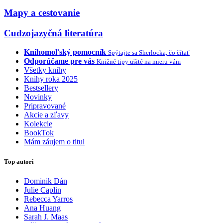
Mapy a cestovanie
Cudzojazyčná literatúra
Knihomoľský pomocník
Spýtajte sa Sherlocka, čo čítať
Odporúčame pre vás
Knižné tipy ušité na mieru vám
Všetky knihy
Knihy roka 2025
Bestsellery
Novinky
Pripravované
Akcie a zľavy
Kolekcie
BookTok
Mám záujem o titul
Top autori
Dominik Dán
Julie Caplin
Rebecca Yarros
Ana Huang
Sarah J. Maas