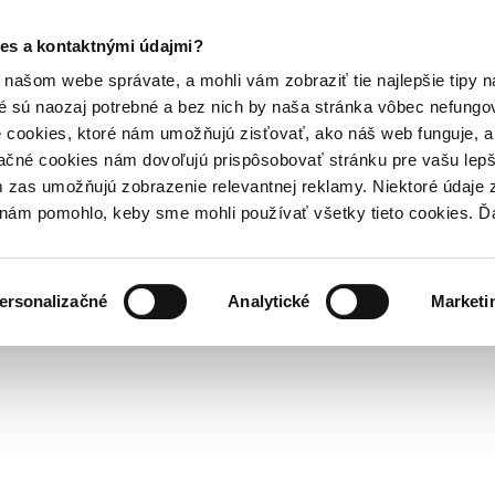
es a kontaktnými údajmi?
našom webe správate, a mohli vám zobraziť tie najlepšie tipy n
é sú naozaj potrebné a bez nich by naša stránka vôbec nefung
 cookies, ktoré nám umožňujú zisťovať, ako náš web funguje, a 
ačné cookies nám dovoľujú prispôsobovať stránku pre vašu lepši
zas umožňujú zobrazenie relevantnej reklamy. Niektoré údaje z
y nám pomohlo, keby sme mohli používať všetky tieto cookies. 
ersonalizačné
Analytické
Marketi