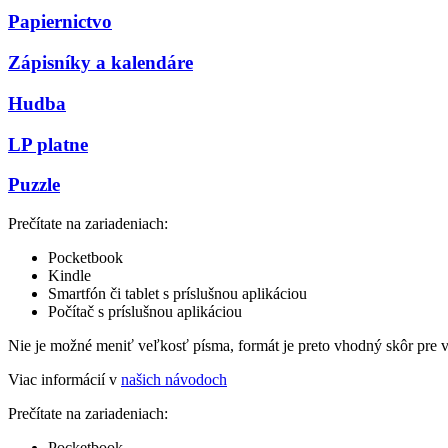
Papiernictvo
Zápisníky a kalendáre
Hudba
LP platne
Puzzle
Prečítate na zariadeniach:
Pocketbook
Kindle
Smartfón či tablet s príslušnou aplikáciou
Počítač s príslušnou aplikáciou
Nie je možné meniť veľkosť písma, formát je preto vhodný skôr pre 
Viac informácií v
našich návodoch
Prečítate na zariadeniach:
Pocketbook