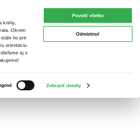
Povoliť všetko
a knihy,
ovala. Okrem
Odmietnuť
stále ho pre
u orientáciu.
dieľame aj s
Ďakujeme!
ngové
Zobraziť detaily