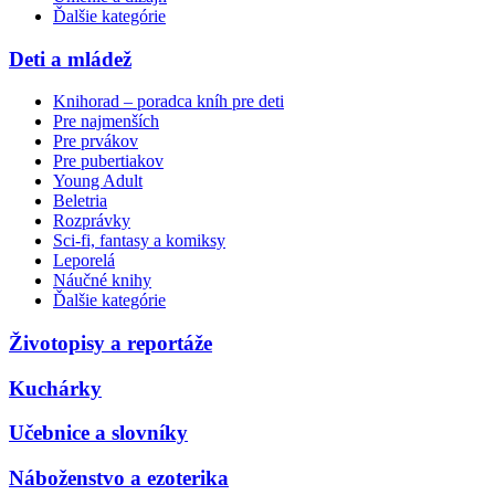
Ďalšie kategórie
Deti a mládež
Knihorad – poradca kníh pre deti
Pre najmenších
Pre prvákov
Pre pubertiakov
Young Adult
Beletria
Rozprávky
Sci-fi, fantasy a komiksy
Leporelá
Náučné knihy
Ďalšie kategórie
Životopisy a reportáže
Kuchárky
Učebnice a slovníky
Náboženstvo a ezoterika