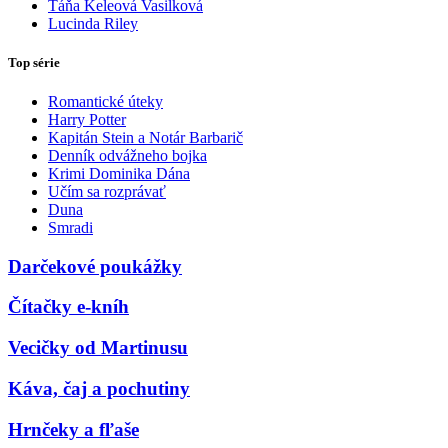
Táňa Keleová Vasilková
Lucinda Riley
Top série
Romantické úteky
Harry Potter
Kapitán Stein a Notár Barbarič
Denník odvážneho bojka
Krimi Dominika Dána
Učím sa rozprávať
Duna
Smradi
Darčekové poukážky
Čítačky e-kníh
Vecičky od Martinusu
Káva, čaj a pochutiny
Hrnčeky a fľaše