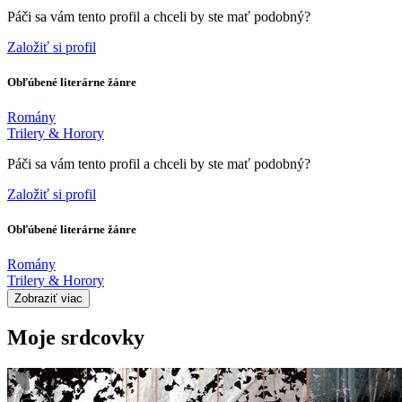
Páči sa vám tento profil a chceli by ste mať podobný?
Založiť si profil
Obľúbené literárne žánre
Romány
Trilery & Horory
Páči sa vám tento profil a chceli by ste mať podobný?
Založiť si profil
Obľúbené literárne žánre
Romány
Trilery & Horory
Zobraziť viac
Moje srdcovky