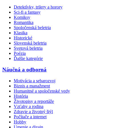
Detektívky, trilery a horory
Sci-fi a fantasy
Komiksy
Romantika
Spoločenská beletria
Klasika
Historické
Slovenská beletria
Svetová beletria
Poézia
Ďalšie kategórie
Náučná a odborná
Motivácia a sebarozvoj
Biznis a manažment
Humanitné a spoločenské vedy
História
Životopisy a reportáže
Vzťahy a rodina
Zdravie a životný štýl
Počítače a internet
Hobby
Umenie a dizajn