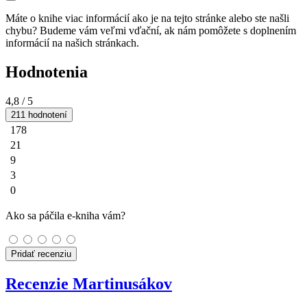
Máte o knihe viac informácií ako je na tejto stránke alebo ste našli
chybu? Budeme vám veľmi vďační, ak nám pomôžete s doplnením
informácií na našich stránkach.
Hodnotenia
4,8
/ 5
211 hodnotení
178
21
9
3
0
Ako sa páčila e-kniha vám?
Pridať recenziu
Recenzie Martinusákov