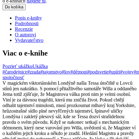
o e-knihách
nájdete tu
.
Do košíka
Popis e-knihy
Podrobnosti
Recenzie
O autorovi
Vydavateľstvo
Viac o e-knihe
Pozrieť ukážku
Ukážka
#čarodejnice
#zrada
#tajomstvo
#lov
#démoni
#podsvetie
#upíri
#vojny
#m
spoločnosť
V magickém viktoriánském Londýně našla Tessa útočiště u Lovců
stínů jen nakrátko. S pomocí přitažlivého samotáře Willa a oddaného
Jema totiž zjišťuje, že Magistrova válka proti nim je velmi osobní.
Viní je za dávnou tragédii, která mu zničila život. Pokud chtějí
odhalit tajemství minulosti, musí prozkoumat mlhavý kraj Yorkshire,
hrůzostrašné sídlo plné nevyřčených tajemství, špinavé uličky
Londýna i zakletý plesový sál, kde se Tessa dozví strašidelnou
pravdu o svém původu. Když se nakonec setkají s mechanickým
démonem, který nese varování pro Willa, uvědomí si, že Magister ví
o každém jejich kroku a někdo je zradil. Hledání Magistra a pravdy
přivádí trojici do nebezpečí a Tessa zjišťuje, že láska a lži dokáží