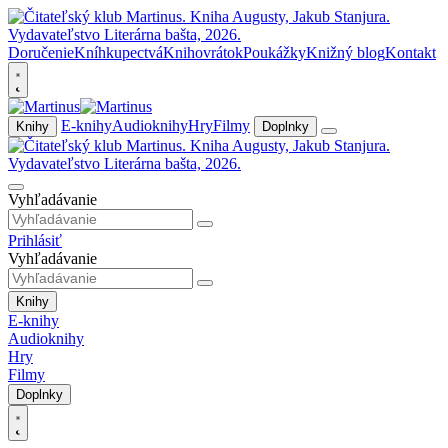
Doručenie
Kníhkupectvá
Knihovrátok
Poukážky
Knižný blog
Kontakt
E-knihy
Audioknihy
Hry
Filmy
Knihy
Doplnky
Vyhľadávanie
Prihlásiť
Vyhľadávanie
Knihy
E-knihy
Audioknihy
Hry
Filmy
Doplnky