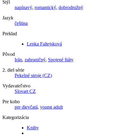
Štýl
napínavý
,
romantický
,
dobrodružný
Jazyk
čeština
Preklad
Lenka Faltejsková
Pôvod
Irán
,
zahraničný
,
Spojené štáty
2. diel série
Pekelné stroje (CZ)
Vydavateľstvo
Slovart CZ
Pre koho
pre dievčatá
,
young adult
Kategorizácia
Knihy