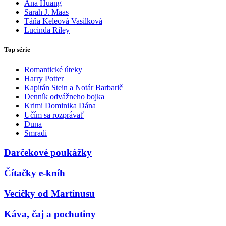
Ana Huang
Sarah J. Maas
Táňa Keleová Vasilková
Lucinda Riley
Top série
Romantické úteky
Harry Potter
Kapitán Stein a Notár Barbarič
Denník odvážneho bojka
Krimi Dominika Dána
Učím sa rozprávať
Duna
Smradi
Darčekové poukážky
Čítačky e-kníh
Vecičky od Martinusu
Káva, čaj a pochutiny