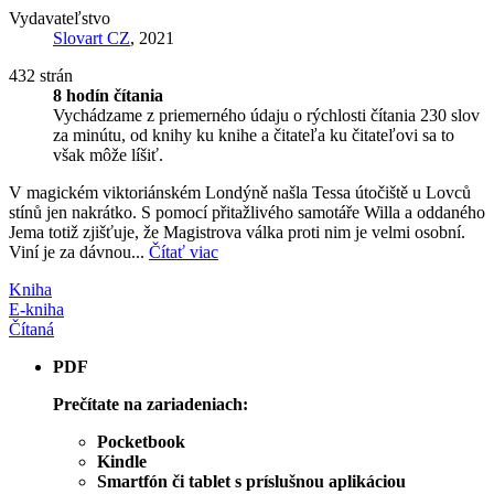
Vydavateľstvo
Slovart CZ
, 2021
432 strán
8 hodín čítania
Vychádzame z priemerného údaju o rýchlosti čítania 230 slov
za minútu, od knihy ku knihe a čitateľa ku čitateľovi sa to
však môže líšiť.
V magickém viktoriánském Londýně našla Tessa útočiště u Lovců
stínů jen nakrátko. S pomocí přitažlivého samotáře Willa a oddaného
Jema totiž zjišťuje, že Magistrova válka proti nim je velmi osobní.
Viní je za dávnou...
Čítať viac
Kniha
E-kniha
Čítaná
PDF
Prečítate na zariadeniach:
Pocketbook
Kindle
Smartfón či tablet s príslušnou aplikáciou