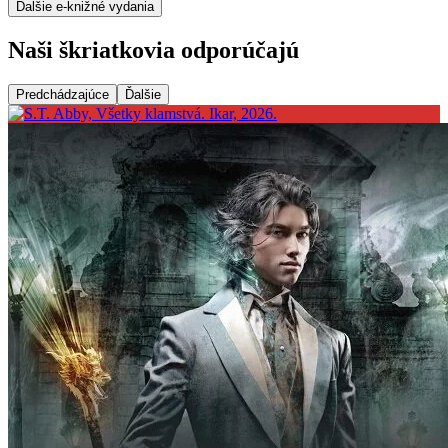
Ďalšie e-knižné vydania
Naši škriatkovia odporúčajú
Predchádzajúce
Ďalšie