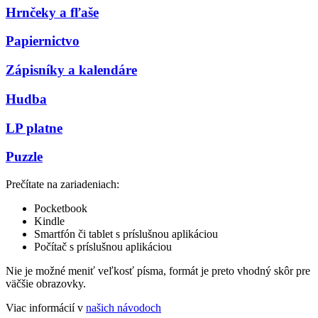
Hrnčeky a fľaše
Papiernictvo
Zápisníky a kalendáre
Hudba
LP platne
Puzzle
Prečítate na zariadeniach:
Pocketbook
Kindle
Smartfón či tablet s príslušnou aplikáciou
Počítač s príslušnou aplikáciou
Nie je možné meniť veľkosť písma, formát je preto vhodný skôr pre
väčšie obrazovky.
Viac informácií v
našich návodoch