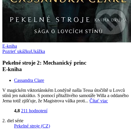
E-kniha
Pozrieť ukážku
Ukážka
Pekelné stroje 2: Mechanický princ
E-kniha
Cassandra Clare
V magickém viktoriánském Londýně našla Tessa útočiště u Lovců
stínů jen nakrátko. S pomocí přitažlivého samotáře Willa a oddaného
Jema totiž zjišťuje, že Magistrova válka proti...
Čítať viac
4,8
211 hodnotení
2. diel série
Pekelné stroje (CZ)