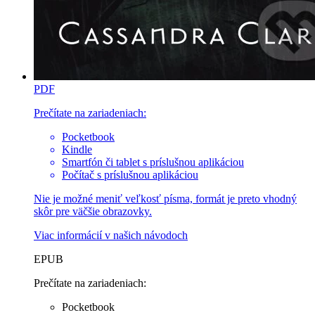
PDF
Prečítate na zariadeniach:
Pocketbook
Kindle
Smartfón či tablet s príslušnou aplikáciou
Počítač s príslušnou aplikáciou
Nie je možné meniť veľkosť písma, formát je preto vhodný
skôr pre väčšie obrazovky.
Viac informácií v
našich návodoch
EPUB
Prečítate na zariadeniach:
Pocketbook