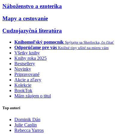
Náboženstvo a ezoterika
Mapy a cestovanie
Cudzojazyčná literatúra
Knihomoľský pomocník
Spýtajte sa Sherlocka, čo čítať
Odporúčame pre vás
Knižné tipy ušité na mieru vám
Všetky knihy
Knihy roka 2025
Bestsellery
Novinky
Pripravované
Akcie a zľavy
Kolekcie
BookTok
Mám záujem o titul
Top autori
Dominik Dán
Julie Caplin
Rebecca Yarros