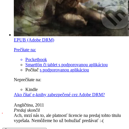
EPUB (Adobe DRM)
Prečítate na:
Pocketbook
Smartfón či tablet
s podporovanou aplikáciou
Počítač
s podporovanou aplikáciou
Neprečítate na:
Kindle
Ako čítať e-knihy zabezpečené cez Adobe DRM?
Angličtina, 2011
Predaj skončil
Ach, mrzí nás to, ale platnosť licencie na predaj tohto titulu
vypršala. Nemôžeme ho už bohužiaľ predávať :-(