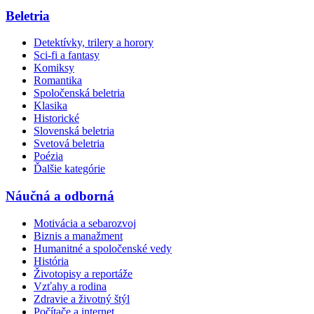
Beletria
Detektívky, trilery a horory
Sci-fi a fantasy
Komiksy
Romantika
Spoločenská beletria
Klasika
Historické
Slovenská beletria
Svetová beletria
Poézia
Ďalšie kategórie
Náučná a odborná
Motivácia a sebarozvoj
Biznis a manažment
Humanitné a spoločenské vedy
História
Životopisy a reportáže
Vzťahy a rodina
Zdravie a životný štýl
Počítače a internet