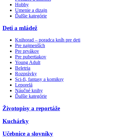
Hobby
Umenie a dizajn
Ďalšie kategórie
Deti a mládež
Knihorad – poradca kníh pre deti
Pre najmenších
Pre prvákov
Pre pubertiakov
Young Adult
Beletria
Rozprávky
Sci-fi, fantasy a komiksy
Leporelá
Náučné knihy
Ďalšie kategórie
Životopisy a reportáže
Kuchárky
Učebnice a slovníky