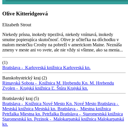
Olive Kitteridgeová
Elizabeth Strout
Niekedy prísna, inokedy trpezlivá, niekedy vnímavá, inokedy
smutne popierajúca skutočnosť. Olive je učiteľka na dôchodku v
malom mestečku Crosby na pobreží v americkom Maine. Neznáša
zmeny v meste ani vo svete, ale nie vždy si všimne, ako sa menia...
(1)
Bratislava -
Karloveská knižnica
Karloveská kn.
Banskobystrický kraj (2)
Rimavská Sobota -
Knižnica M. Hrebendu
Kn. M. Hrebendu
Zvolen -
Krajská knižnica Ľ. Štúra
Krajská kn.
Bratislavský kraj (5)
Bratislava -
Knižnica Nové Mesto
Kn. Nové Mesto
Bratislava -
Mestská knižnica
Mestská kn.
Bratislava -
Miestna knižnica
Petržalka
Miestna kn. Petržalka
Bratislava -
Staromestská knižnica
Staromestská kn.
Pezinok -
Malokarpatská knižnica
Malokarpatská
kn.