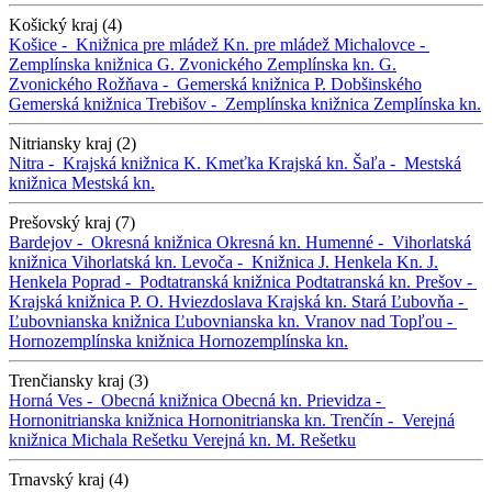
Košický kraj (4)
Košice -
Knižnica pre mládež
Kn. pre mládež
Michalovce -
Zemplínska knižnica G. Zvonického
Zemplínska kn. G.
Zvonického
Rožňava -
Gemerská knižnica P. Dobšinského
Gemerská knižnica
Trebišov -
Zemplínska knižnica
Zemplínska kn.
Nitriansky kraj (2)
Nitra -
Krajská knižnica K. Kmeťka
Krajská kn.
Šaľa -
Mestská
knižnica
Mestská kn.
Prešovský kraj (7)
Bardejov -
Okresná knižnica
Okresná kn.
Humenné -
Vihorlatská
knižnica
Vihorlatská kn.
Levoča -
Knižnica J. Henkela
Kn. J.
Henkela
Poprad -
Podtatranská knižnica
Podtatranská kn.
Prešov -
Krajská knižnica P. O. Hviezdoslava
Krajská kn.
Stará Ľubovňa -
Ľubovnianska knižnica
Ľubovnianska kn.
Vranov nad Topľou -
Hornozemplínska knižnica
Hornozemplínska kn.
Trenčiansky kraj (3)
Horná Ves -
Obecná knižnica
Obecná kn.
Prievidza -
Hornonitrianska knižnica
Hornonitrianska kn.
Trenčín -
Verejná
knižnica Michala Rešetku
Verejná kn. M. Rešetku
Trnavský kraj (4)