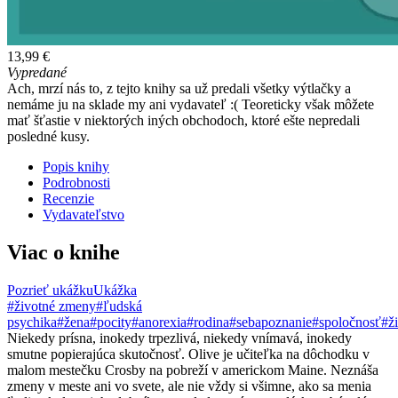
13,99 €
Vypredané
Ach, mrzí nás to, z tejto knihy sa už predali všetky výtlačky a
nemáme ju na sklade my ani vydavateľ :( Teoreticky však môžete
mať šťastie v niektorých iných obchodoch, ktoré ešte nepredali
posledné kusy.
Popis knihy
Podrobnosti
Recenzie
Vydavateľstvo
Viac o knihe
Pozrieť ukážku
Ukážka
#životné zmeny
#ľudská
psychika
#žena
#pocity
#anorexia
#rodina
#sebapoznanie
#spoločnosť
#ž
Niekedy prísna, inokedy trpezlivá, niekedy vnímavá, inokedy
smutne popierajúca skutočnosť. Olive je učiteľka na dôchodku v
malom mestečku Crosby na pobreží v americkom Maine. Neznáša
zmeny v meste ani vo svete, ale nie vždy si všimne, ako sa menia