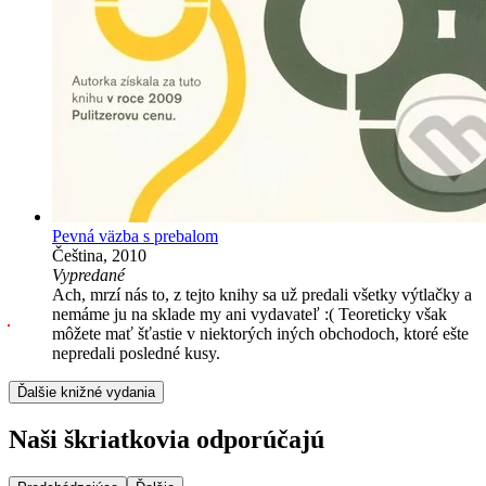
Pevná väzba s prebalom
Čeština, 2010
Vypredané
Ach, mrzí nás to, z tejto knihy sa už predali všetky výtlačky a
nemáme ju na sklade my ani vydavateľ :( Teoreticky však
môžete mať šťastie v niektorých iných obchodoch, ktoré ešte
nepredali posledné kusy.
Ďalšie knižné vydania
Naši škriatkovia odporúčajú