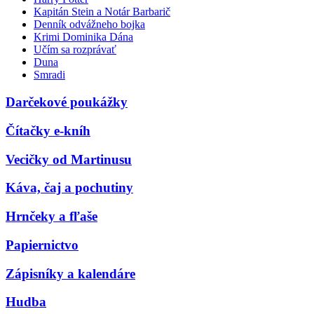
Kapitán Stein a Notár Barbarič
Denník odvážneho bojka
Krimi Dominika Dána
Učím sa rozprávať
Duna
Smradi
Darčekové poukážky
Čítačky e-kníh
Vecičky od Martinusu
Káva, čaj a pochutiny
Hrnčeky a fľaše
Papiernictvo
Zápisníky a kalendáre
Hudba