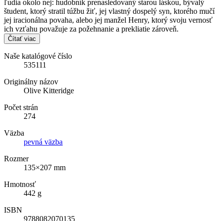
ľudia okolo nej: hudobník prenasledovaný starou láskou, bývalý
študent, ktorý stratil túžbu žiť, jej vlastný dospelý syn, ktorého mučí
jej iracionálna povaha, alebo jej manžel Henry, ktorý svoju vernosť
ich vzťahu považuje za požehnanie a prekliatie zároveň.
Čítať viac
Naše katalógové číslo
535111
Originálny názov
Olive Kitteridge
Počet strán
274
Väzba
pevná väzba
Rozmer
135×207 mm
Hmotnosť
442 g
ISBN
9788082070135