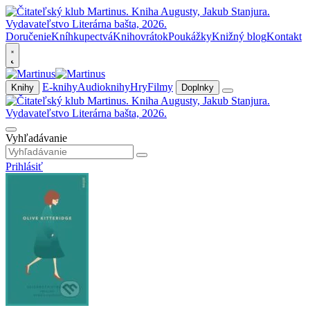
Doručenie
Kníhkupectvá
Knihovrátok
Poukážky
Knižný blog
Kontakt
E-knihy
Audioknihy
Hry
Filmy
Knihy
Doplnky
Vyhľadávanie
Prihlásiť