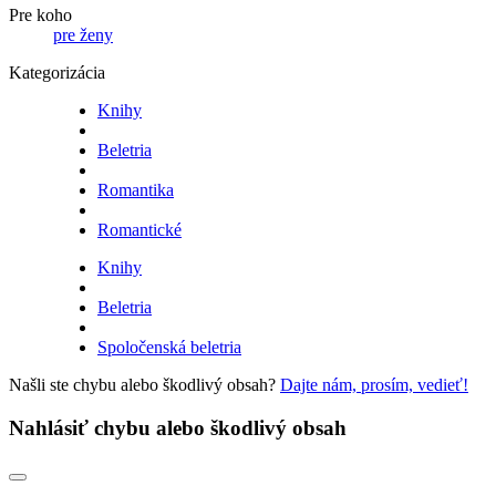
Pre koho
pre ženy
Kategorizácia
Knihy
Beletria
Romantika
Romantické
Knihy
Beletria
Spoločenská beletria
Našli ste chybu alebo škodlivý obsah?
Dajte nám, prosím, vedieť!
Nahlásiť chybu alebo škodlivý obsah