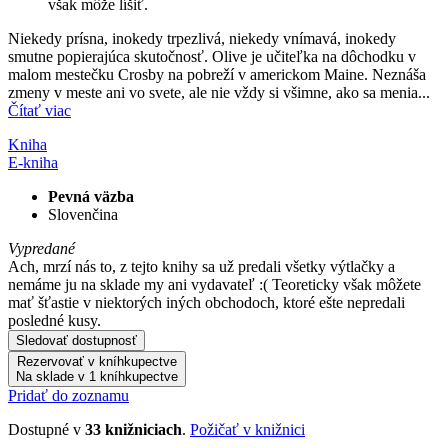
však môže líšiť.
Niekedy prísna, inokedy trpezlivá, niekedy vnímavá, inokedy
smutne popierajúca skutočnosť. Olive je učiteľka na dôchodku v
malom mestečku Crosby na pobreží v americkom Maine. Neznáša
zmeny v meste ani vo svete, ale nie vždy si všimne, ako sa menia...
Čítať viac
Kniha
E-kniha
Pevná väzba
Slovenčina
Vypredané
Ach, mrzí nás to, z tejto knihy sa už predali všetky výtlačky a
nemáme ju na sklade my ani vydavateľ :( Teoreticky však môžete
mať šťastie v niektorých iných obchodoch, ktoré ešte nepredali
posledné kusy.
Sledovať dostupnosť
Rezervovať v kníhkupectve
Na sklade v 1 kníhkupectve
Pridať do zoznamu
Dostupné v
33 knižniciach
.
Požičať v knižnici