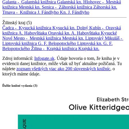
Galanta -
Galantská knižnica
Galantská kn.
Hlohovec -
Mestská
knižnica
Mestská kn.
Senica -
Záhorská knižnica
Záhorská kn.
Trnava -
Knižnica J. Fándlyho
Kn. J. Fándlyho
Žilinský kraj (5)
Čadca -
Kysucká knižnica
Kysucká kn.
Dolný Kubín -
Oravská
knižnica A. Habovštiaka
Oravská kn. A. Habovštiaka
Kysucké
Nové Mesto -
Mestská knižnica
Mestská kn.
Liptovský Mikuláš -
Liptovská knižnica G. F. Belopotockého
Liptovská kn. G. F.
Belopotockého
Žilina -
Krajská knižnica
Krajská kn.
Zdroj informácií:
Infogate.sk
. Údaje hovoria o tom, že kniha je v
evidencii danej knižnice, môže však už byť aktuálne požičaná. Tu
nájdete
zoznam všetkých viac ako 200 slovenských knižníc
, o
ktorých máme údaje.
Ďalšie knižné vydania (3)