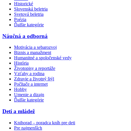
Historické
Slovenská beletria
Svetová beletria
Poézia
Ďalšie kategórie
Náučná a odborná
Motivácia a sebarozvoj
Biznis a manažment
Humanitné a spoločenské vedy
História
Životopisy a reportáže
Vzťahy a rodina
Zdravie a životný štýl
Počítače a internet
Hobby
Umenie a dizajn
Ďalšie kategórie
Deti a mládež
Knihorad – poradca kníh pre deti
Pre najmenších