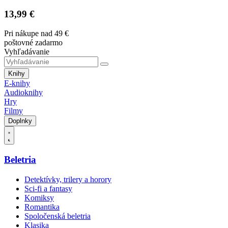
13,99 €
Pri nákupe nad 49 €
poštovné zadarmo
Vyhľadávanie
Knihy
E-knihy
Audioknihy
Hry
Filmy
Doplnky
Beletria
Detektívky, trilery a horory
Sci-fi a fantasy
Komiksy
Romantika
Spoločenská beletria
Klasika