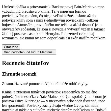
Utešená obálka a prirovnanie k Backmanovej Britt-Marie vo mne
vzbudili inú predstavu o knihe. Tá je napísaná formou
poviedkového románu, čo nie je veľmi bežné, a skoro až do
polovice knihy som s nimi (jednotlivými poviedkami) celkom
bojovala. Atmosféra provinčného mestečka a akási drsnosť jeho
obyvateľov spôsobili, že som si nevedela vytvoriť vzťah k takmer
žiadnej postave - asi okrem Henryho. Pulitzerovi celkom aj
rozumiem, ale knihu by som odporúčala asi skôr starším ročníkom.
Čítať viac
Viac hodnotení od ľudí z Martinusu
Recenzie čitateľov
Zhrnutie recenzií
Zosumarizované pomocou AI, ktorá môže robiť chyby.
Kniha je zbierkou trinástich poviedok zasadených do malého
pobrežného mestečka v štáte Maine, ktorých spoločným menom je
postava Olive Kitteridge — v niektorých príbehoch ústredná, inde
len spomenutá. Poviedky zachytávajú všedné životy, starnutie,
tragédie aj nádeje s citlivým, niekedy drsným pohľadom na ľudskú