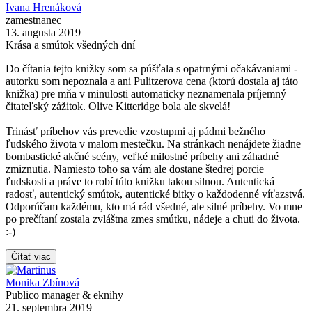
Ivana Hrenáková
zamestnanec
13. augusta 2019
Krása a smútok všedných dní
Do čítania tejto knižky som sa púšťala s opatrnými očakávaniami -
autorku som nepoznala a ani Pulitzerova cena (ktorú dostala aj táto
knižka) pre mňa v minulosti automaticky neznamenala príjemný
čitateľský zážitok. Olive Kitteridge bola ale skvelá!
Trinásť príbehov vás prevedie vzostupmi aj pádmi bežného
ľudského života v malom mestečku. Na stránkach nenájdete žiadne
bombastické akčné scény, veľké milostné príbehy ani záhadné
zmiznutia. Namiesto toho sa vám ale dostane štedrej porcie
ľudskosti a práve to robí túto knižku takou silnou. Autentická
radosť, autentický smútok, autentické bitky o každodenné víťazstvá.
Odporúčam každému, kto má rád všedné, ale silné príbehy. Vo mne
po prečítaní zostala zvláštna zmes smútku, nádeje a chuti do života.
:-)
Čítať viac
Monika Zbínová
Publico manager & eknihy
21. septembra 2019