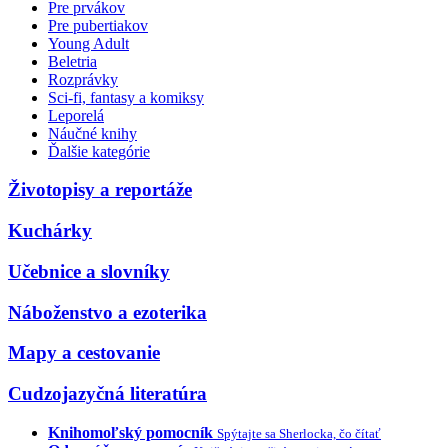
Pre prvákov
Pre pubertiakov
Young Adult
Beletria
Rozprávky
Sci-fi, fantasy a komiksy
Leporelá
Náučné knihy
Ďalšie kategórie
Životopisy a reportáže
Kuchárky
Učebnice a slovníky
Náboženstvo a ezoterika
Mapy a cestovanie
Cudzojazyčná literatúra
Knihomoľský pomocník
Spýtajte sa Sherlocka, čo čítať