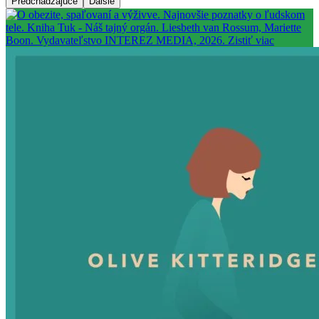
Predchádzajúce
Ďalšie