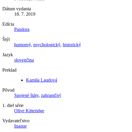
Dátum vydania
18. 7. 2019
Edícia
Pandora
Štýl
humorný
,
psychologický
,
historický
Jazyk
slovenčina
Preklad
Kamila Laudová
Pôvod
Spojené štáty
,
zahraničný
1. diel série
Olive Kitteridge
Vydavateľstvo
Inaque