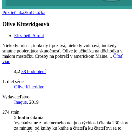
Pozrieť ukážku
Ukážka
Olive Kitteridgeová
Elizabeth Strout
Niekedy prísna, inokedy trpezlivá, niekedy vnímavá, inokedy
smutne popierajúca skutočnosť. Olive je učiteľka na dôchodku v
malom mestečku Crosby na pobreží v americkom Maine....
Čítať
viac
4,2
38 hodnotení
1. diel série
Olive Kitteridge
Vydavateľstvo
Inaque
, 2019
274 strán
5 hodín čítania
Vychádzame z priemerného údaju o rýchlosti čítania 230 slov
za minútu, od knihy ku knihe a čitateľa ku čitateľovi sa to