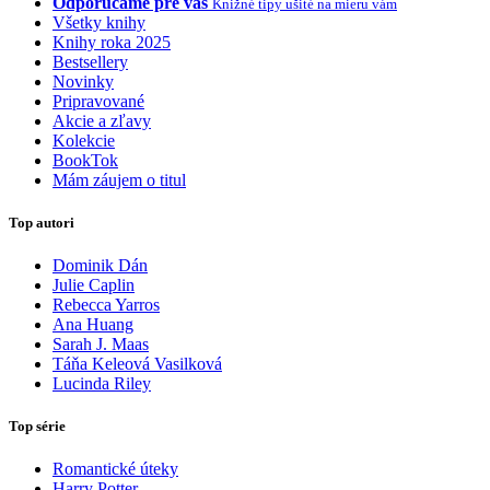
Odporúčame pre vás
Knižné tipy ušité na mieru vám
Všetky knihy
Knihy roka 2025
Bestsellery
Novinky
Pripravované
Akcie a zľavy
Kolekcie
BookTok
Mám záujem o titul
Top autori
Dominik Dán
Julie Caplin
Rebecca Yarros
Ana Huang
Sarah J. Maas
Táňa Keleová Vasilková
Lucinda Riley
Top série
Romantické úteky
Harry Potter