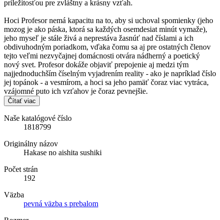
príležitosťou pre zvláštny a krásny vzťah.
Hoci Profesor nemá kapacitu na to, aby si uchoval spomienky (jeho
mozog je ako páska, ktorá sa každých osemdesiat minút vymaže),
jeho myseľ je stále živá a neprestáva žasnúť nad číslami a ich
obdivuhodným poriadkom, vďaka čomu sa aj pre ostatných členov
tejto veľmi nezvyčajnej domácnosti otvára nádherný a poetický
nový svet. Profesor dokáže objaviť prepojenie aj medzi tým
najjednoduchším číselným vyjadrením reality - ako je napríklad číslo
jej topánok - a vesmírom, a hoci sa jeho pamäť čoraz viac vytráca,
vzájomné puto ich vzťahov je čoraz pevnejšie.
Čítať viac
Naše katalógové číslo
1818799
Originálny názov
Hakase no aishita sushiki
Počet strán
192
Väzba
pevná väzba s prebalom