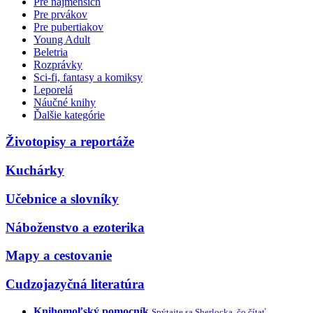
Pre najmenších
Pre prvákov
Pre pubertiakov
Young Adult
Beletria
Rozprávky
Sci-fi, fantasy a komiksy
Leporelá
Náučné knihy
Ďalšie kategórie
Životopisy a reportáže
Kuchárky
Učebnice a slovníky
Náboženstvo a ezoterika
Mapy a cestovanie
Cudzojazyčná literatúra
Knihomoľský pomocník
Spýtajte sa Sherlocka, čo čítať