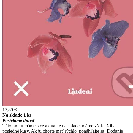
17,89 €
Na sklade 1 ks
Posielame ihneď
Túto knihu máme síce aktuálne na sklade, máme však už iba
posledné kusy. Ak ju chcete mať rýchlo, ponáhľajte sa! Dodanie