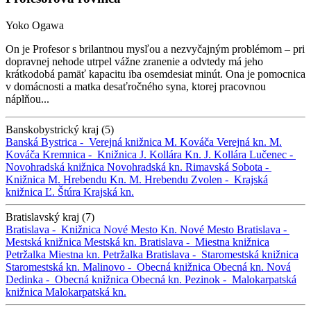
Yoko Ogawa
On je Profesor s brilantnou mysľou a nezvyčajným problémom – pri
dopravnej nehode utrpel vážne zranenie a odvtedy má jeho
krátkodobá pamäť kapacitu iba osemdesiat minút. Ona je pomocnica
v domácnosti a matka desaťročného syna, ktorej pracovnou
náplňou...
Banskobystrický kraj (5)
Banská Bystrica -
Verejná knižnica M. Kováča
Verejná kn. M.
Kováča
Kremnica -
Knižnica J. Kollára
Kn. J. Kollára
Lučenec -
Novohradská knižnica
Novohradská kn.
Rimavská Sobota -
Knižnica M. Hrebendu
Kn. M. Hrebendu
Zvolen -
Krajská
knižnica Ľ. Štúra
Krajská kn.
Bratislavský kraj (7)
Bratislava -
Knižnica Nové Mesto
Kn. Nové Mesto
Bratislava -
Mestská knižnica
Mestská kn.
Bratislava -
Miestna knižnica
Petržalka
Miestna kn. Petržalka
Bratislava -
Staromestská knižnica
Staromestská kn.
Malinovo -
Obecná knižnica
Obecná kn.
Nová
Dedinka -
Obecná knižnica
Obecná kn.
Pezinok -
Malokarpatská
knižnica
Malokarpatská kn.