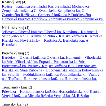
Košický kraj (4)
Košice -
Knižnica pre mládež
Kn. pre mládež
Michalovce -
Zemplínska knižnica G. Zvonického
Zemplínska kn. G.
Zvonického
Rožňava -
Gemerská knižnica P. Dobšinského
Gemerská knižnica
Trebišov -
Zemplínska knižnica
Zemplínska kn.
Nitriansky kraj (4)
Jelšovce -
Obecná knižnica
Obecná kn.
Komárno -
Knižnica J.
Szinnyeiho
Kn. J. Szinnyeiho
Nitra -
Krajská knižnica K. Kmeťka
Krajská kn.
Nové Zámky -
Knižnica A. Bernoláka
Kn. A.
Bernoláka
Prešovský kraj (7)
Bardejov -
Okresná knižnica
Okresná kn.
Humenné -
Vihorlatská
knižnica
Vihorlatská kn.
Poprad -
Podtatranská knižnica
Podtatranská kn.
Prešov -
Krajská knižnica P. O. Hviezdoslava
Krajská kn.
Stará Ľubovňa -
Ľubovnianska knižnica
Ľubovnianska
kn.
Svidník -
Podduklianska knižnica
Podduklianska kn.
Vranov
nad Topľou -
Hornozemplínska knižnica
Hornozemplínska kn.
Trenčiansky kraj (2)
Prievidza -
Hornonitrianska knižnica
Hornonitrianska kn.
Trenčín -
Verejná knižnica Michala Rešetku
Verejná kn. M. Rešetku
Trnavský kraj (2)