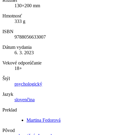
Rozmer
130×200 mm
Hmotnosť
333 g
ISBN
9788056633007
Dátum vydania
6. 3. 2023
Vekové odporúčanie
18+
Štýl
psychologický
Jazyk
slovenčina
Preklad
Martina Fedorová
Pôvod