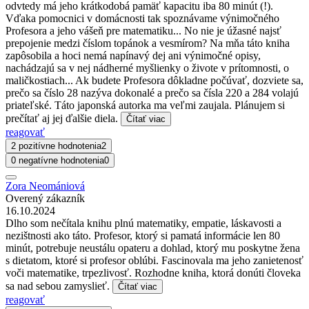
odvtedy má jeho krátkodobá pamäť kapacitu iba 80 minút (!).
Vďaka pomocnici v domácnosti tak spoznávame výnimočného
Profesora a jeho vášeň pre matematiku... No nie je úžasné najsť
prepojenie medzi číslom topánok a vesmírom? Na mňa táto kniha
zapôsobila a hoci nemá napínavý dej ani výnimočné opisy,
nachádzajú sa v nej nádherné myšlienky o živote v prítomnosti, o
maličkostiach... Ak budete Profesora dôkladne počúvať, dozviete sa,
prečo sa číslo 28 nazýva dokonalé a prečo sa čísla 220 a 284 volajú
priateľské. Táto japonská autorka ma veľmi zaujala. Plánujem si
prečítať aj jej ďalšie diela.
Čítať viac
reagovať
2 pozitívne hodnotenia
2
0 negatívne hodnotenia
0
Zora Neomániová
Overený zákazník
16.10.2024
Dlho som nečítala knihu plnú matematiky, empatie, láskavosti a
nezištnosti ako táto. Profesor, ktorý si pamatá informácie len 80
minút, potrebuje neustálu opateru a dohlad, ktorý mu poskytne žena
s dietatom, ktoré si profesor oblúbi. Fascinovala ma jeho zanietenosť
voči matematike, trpezlivosť. Rozhodne kniha, ktorá donúti človeka
sa nad sebou zamyslieť.
Čítať viac
reagovať