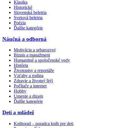
Klasika
Historické
Slovenská beletria
Svetová beletria
Poézia
Ďalšie kategórie
Náučná a odborná
Motivácia a sebarozvoj
Biznis a manažment
Humanitné a spoločenské vedy
História
Životopisy a reportáže
Vzťahy a rodina
Zdravie a životný štýl
Počítače a internet
Hobby
Umenie a dizajn
Ďalšie kategórie
Deti a mládež
Knihorad – poradca kníh pre deti