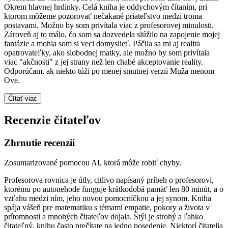
Okrem hlavnej hrdinky. Celá kniha je oddychovým čítaním, pri
ktorom môžeme pozorovať nečakané priateľstvo medzi troma
postavami. Možno by som privítala viac z profesorovej minulosti.
Zároveň aj to málo, čo som sa dozvedela slúžilo na zapojenie mojej
fantázie a mohla som si veci domyslieť. Páčila sa mi aj realita
opatrovateľky, ako slobodnej matky, ale možno by som privítala
viac "akčnosti" z jej strany než len chabé akceptovanie reality.
Odporúčam, ak niekto túži po menej smutnej verzii Muža menom
Ove.
Čítať viac
Recenzie čitateľov
Zhrnutie recenzií
Zosumarizované pomocou AI, ktorá môže robiť chyby.
Profesorova rovnica je útly, citlivo napísaný príbeh o profesorovi,
ktorému po autonehode funguje krátkodobá pamäť len 80 minút, a o
vzťahu medzi ním, jeho novou pomocníčkou a jej synom. Kniha
spája vášeň pre matematiku s témami empatie, pokory a života v
prítomnosti a mnohých čitateľov dojala. Štýl je strohý a ľahko
čitateľný, knihu často prečítate na jedno posedenie. Niektorí čitatelia