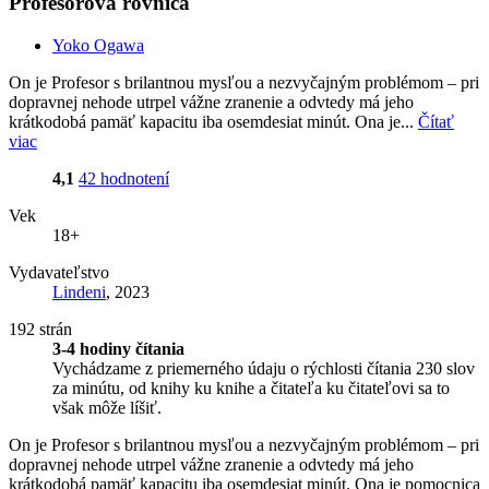
Profesorova rovnica
Yoko Ogawa
On je Profesor s brilantnou mysľou a nezvyčajným problémom – pri
dopravnej nehode utrpel vážne zranenie a odvtedy má jeho
krátkodobá pamäť kapacitu iba osemdesiat minút. Ona je...
Čítať
viac
4,1
42 hodnotení
Vek
18+
Vydavateľstvo
Lindeni
, 2023
192 strán
3-4 hodiny čítania
Vychádzame z priemerného údaju o rýchlosti čítania 230 slov
za minútu, od knihy ku knihe a čitateľa ku čitateľovi sa to
však môže líšiť.
On je Profesor s brilantnou mysľou a nezvyčajným problémom – pri
dopravnej nehode utrpel vážne zranenie a odvtedy má jeho
krátkodobá pamäť kapacitu iba osemdesiat minút. Ona je pomocnica