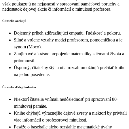
však poukazujú na nejasnosti v spracovaní pamäťovej poruchy a
nedostatok dejovej akcie či informácií o minulosti profesora.
Čitatelia oceňujú
Dojemný príbeh zdôrazňujúci empatiu, ľudskosť a pokoru.
Silné a vrúcne vzťahy medzi profesorom, pomocníčkou a jej
synom (Moco).
Zaujímavé a krásne prepojenie matematiky s témami života a
prítomnosti.
Úsporný, čitateľný štýl a útla rozsah umožňujú prečítať knihu
na jedno posedenie.
Čitatelia ďalej hodnotia
Niektorí čitatelia vnímali nedôslednosť pri spracovaní 80-
minútovej pamäte.
Knihe chýbajú výraznejšie dejové zvraty a niektorí by privítali
viac informácií o profesorovej minulosti.
Pasáže o baseballe alebo rozsiahle matematické úvahy