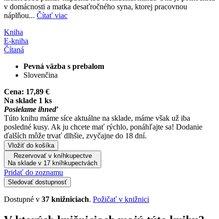
v domácnosti a matka desaťročného syna, ktorej pracovnou
náplňou...
Čítať viac
Kniha
E-kniha
Čítaná
Pevná väzba s prebalom
Slovenčina
Cena:
17,89 €
Na sklade 1 ks
Posielame ihneď
Túto knihu máme síce aktuálne na sklade, máme však už iba
posledné kusy. Ak ju chcete mať rýchlo, ponáhľajte sa! Dodanie
ďalších môže trvať dlhšie, zvyčajne do 18 dní.
Vložiť do košíka
Rezervovať v kníhkupectve
Na sklade v 17 kníhkupectvách
Pridať do zoznamu
Sledovať dostupnosť
Dostupné v
37 knižniciach
.
Požičať v knižnici