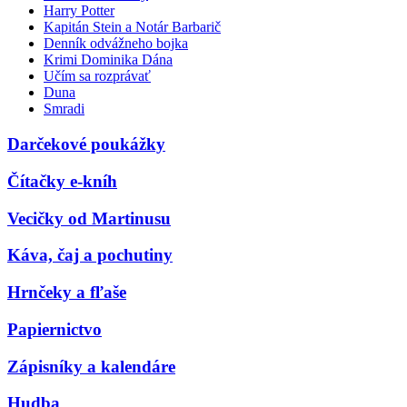
Harry Potter
Kapitán Stein a Notár Barbarič
Denník odvážneho bojka
Krimi Dominika Dána
Učím sa rozprávať
Duna
Smradi
Darčekové poukážky
Čítačky e-kníh
Vecičky od Martinusu
Káva, čaj a pochutiny
Hrnčeky a fľaše
Papiernictvo
Zápisníky a kalendáre
Hudba