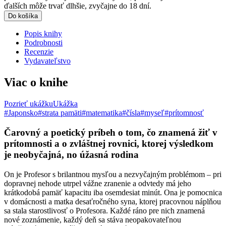
ďalších môže trvať dlhšie, zvyčajne do 18 dní.
Do košíka
Popis knihy
Podrobnosti
Recenzie
Vydavateľstvo
Viac o knihe
Pozrieť ukážku
Ukážka
#Japonsko
#strata pamäti
#matematika
#čísla
#myseľ
#prítomnosť
Čarovný a poetický príbeh o tom, čo znamená žiť v
prítomnosti a o zvláštnej rovnici, ktorej výsledkom
je neobyčajná, no úžasná rodina
On je Profesor s brilantnou mysľou a nezvyčajným problémom – pri
dopravnej nehode utrpel vážne zranenie a odvtedy má jeho
krátkodobá pamäť kapacitu iba osemdesiat minút. Ona je pomocnica
v domácnosti a matka desaťročného syna, ktorej pracovnou náplňou
sa stala starostlivosť o Profesora. Každé ráno pre nich znamená
nové zoznámenie, každý deň sa stáva neopakovateľnou