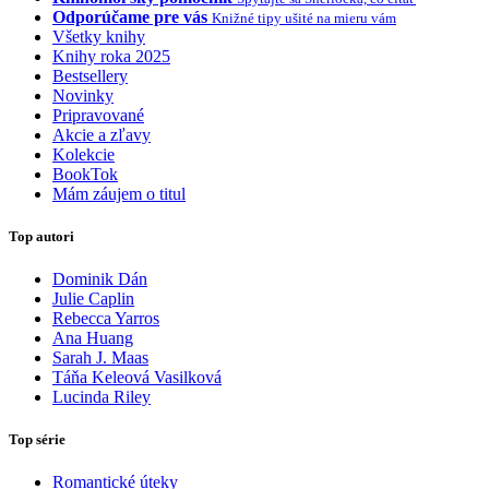
Odporúčame pre vás
Knižné tipy ušité na mieru vám
Všetky knihy
Knihy roka 2025
Bestsellery
Novinky
Pripravované
Akcie a zľavy
Kolekcie
BookTok
Mám záujem o titul
Top autori
Dominik Dán
Julie Caplin
Rebecca Yarros
Ana Huang
Sarah J. Maas
Táňa Keleová Vasilková
Lucinda Riley
Top série
Romantické úteky