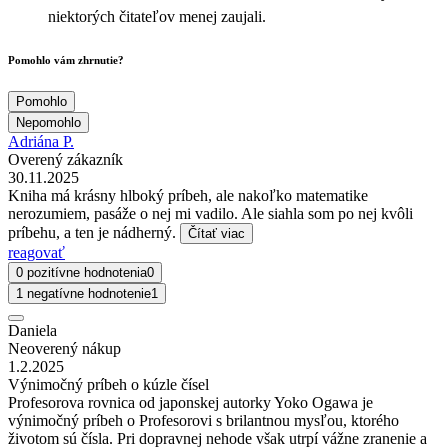
niektorých čitateľov menej zaujali.
Pomohlo vám zhrnutie?
Pomohlo
Nepomohlo
Adriána P.
Overený zákazník
30.11.2025
Kniha má krásny hlboký príbeh, ale nakoľko matematike
nerozumiem, pasáže o nej mi vadilo. Ale siahla som po nej kvôli
príbehu, a ten je nádherný.
Čítať viac
reagovať
0 pozitívne hodnotenia
0
1 negatívne hodnotenie
1
Daniela
Neoverený nákup
1.2.2025
Výnimočný príbeh o kúzle čísel
Profesorova rovnica od japonskej autorky Yoko Ogawa je
výnimočný príbeh o Profesorovi s brilantnou mysľou, ktorého
životom sú čísla. Pri dopravnej nehode však utrpí vážne zranenie a