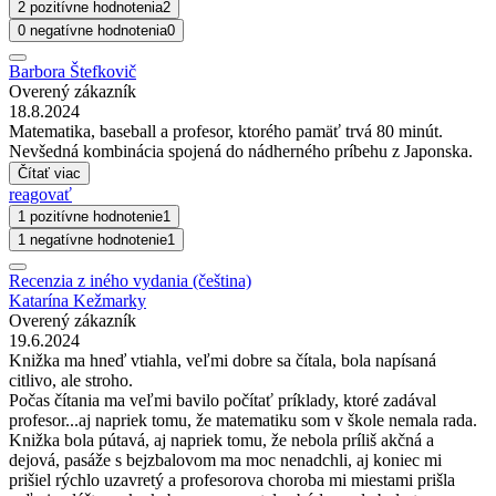
2 pozitívne hodnotenia
2
0 negatívne hodnotenia
0
Barbora Štefkovič
Overený zákazník
18.8.2024
Matematika, baseball a profesor, ktorého pamäť trvá 80 minút.
Nevšedná kombinácia spojená do nádherného príbehu z Japonska.
Čítať viac
reagovať
1 pozitívne hodnotenie
1
1 negatívne hodnotenie
1
Recenzia z iného vydania (čeština)
Katarína Kežmarky
Overený zákazník
19.6.2024
Knižka ma hneď vtiahla, veľmi dobre sa čítala, bola napísaná
citlivo, ale stroho.
Počas čítania ma veľmi bavilo počítať príklady, ktoré zadával
profesor...aj napriek tomu, že matematiku som v škole nemala rada.
Knižka bola pútavá, aj napriek tomu, že nebola príliš akčná a
dejová, pasáže s bejzbalovom ma moc nenadchli, aj koniec mi
prišiel rýchlo uzavretý a profesorova choroba mi miestami prišla