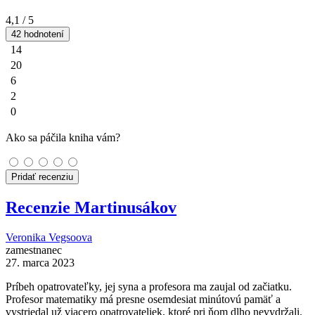
4,1
/ 5
42 hodnotení
14
20
6
2
0
Ako sa páčila kniha vám?
Pridať recenziu
Recenzie Martinusákov
Veronika Vegsoova
zamestnanec
27. marca 2023
Príbeh opatrovateľky, jej syna a profesora ma zaujal od začiatku.
Profesor matematiky má presne osemdesiat minútovú pamäť a
vystriedal už viacero opatrovateliek, ktoré pri ňom dlho nevydržali.