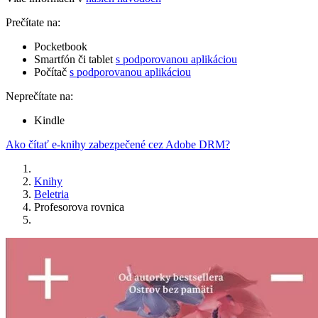
Prečítate na:
Pocketbook
Smartfón či tablet
s podporovanou aplikáciou
Počítač
s podporovanou aplikáciou
Neprečítate na:
Kindle
Ako čítať e-knihy zabezpečené cez Adobe DRM?
Knihy
Beletria
Profesorova rovnica