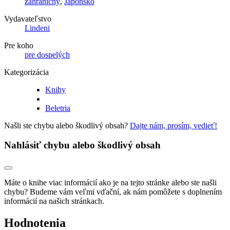
zahraničný
,
Japonsko
Vydavateľstvo
Lindeni
Pre koho
pre dospelých
Kategorizácia
Knihy
Beletria
Našli ste chybu alebo škodlivý obsah?
Dajte nám, prosím, vedieť!
Nahlásiť chybu alebo škodlivý obsah
Máte o knihe viac informácií ako je na tejto stránke alebo ste našli
chybu? Budeme vám veľmi vďační, ak nám pomôžete s doplnením
informácií na našich stránkach.
Hodnotenia