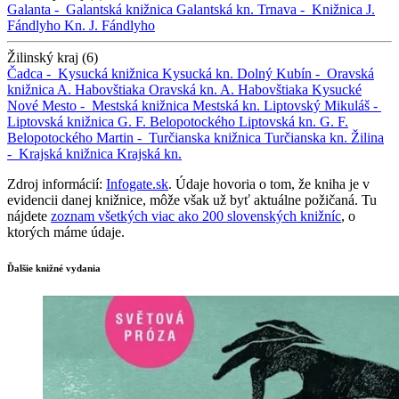
Galanta -
Galantská knižnica
Galantská kn.
Trnava -
Knižnica J.
Fándlyho
Kn. J. Fándlyho
Žilinský kraj (6)
Čadca -
Kysucká knižnica
Kysucká kn.
Dolný Kubín -
Oravská
knižnica A. Habovštiaka
Oravská kn. A. Habovštiaka
Kysucké
Nové Mesto -
Mestská knižnica
Mestská kn.
Liptovský Mikuláš -
Liptovská knižnica G. F. Belopotockého
Liptovská kn. G. F.
Belopotockého
Martin -
Turčianska knižnica
Turčianska kn.
Žilina
-
Krajská knižnica
Krajská kn.
Zdroj informácií:
Infogate.sk
. Údaje hovoria o tom, že kniha je v
evidencii danej knižnice, môže však už byť aktuálne požičaná. Tu
nájdete
zoznam všetkých viac ako 200 slovenských knižníc
, o
ktorých máme údaje.
Ďalšie knižné vydania