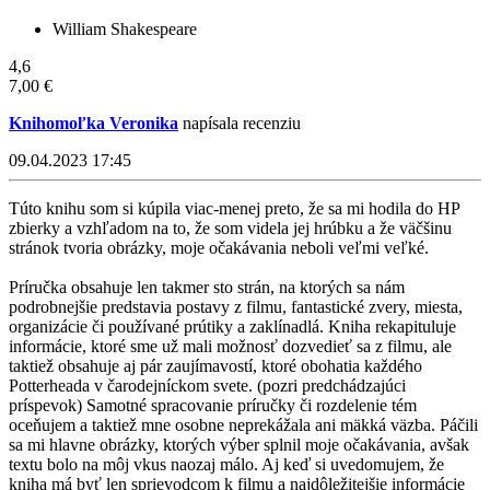
William Shakespeare
4,6
7,00 €
Knihomoľka Veronika
napísala recenziu
09.04.2023 17:45
Túto knihu som si kúpila viac-menej preto, že sa mi hodila do HP
zbierky a vzhľadom na to, že som videla jej hrúbku a že väčšinu
stránok tvoria obrázky, moje očakávania neboli veľmi veľké.
Príručka obsahuje len takmer sto strán, na ktorých sa nám
podrobnejšie predstavia postavy z filmu, fantastické zvery, miesta,
organizácie či používané prútiky a zaklínadlá. Kniha rekapituluje
informácie, ktoré sme už mali možnosť dozvedieť sa z filmu, ale
taktiež obsahuje aj pár zaujímavostí, ktoré obohatia každého
Potterheada v čarodejníckom svete. (pozri predchádzajúci
príspevok) Samotné spracovanie príručky či rozdelenie tém
oceňujem a taktiež mne osobne neprekážala ani mäkká väzba. Páčili
sa mi hlavne obrázky, ktorých výber splnil moje očakávania, avšak
textu bolo na môj vkus naozaj málo. Aj keď si uvedomujem, že
kniha má byť len sprievodcom k filmu a najdôležitejšie informácie