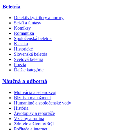
Beletria
Detektívky, trilery a horory
Sci-fi a fantasy
Komiksy
Romantika
Spoločenská beletria
Klasika
Historické
Slovenská beletria
Svetová beletria
Poézia
Ďalšie kategórie
Náučná a odborná
Motivácia a sebarozvoj
Biznis a manažment
Humanitné a spoločenské vedy
História
Životopisy a reportáže
Vzťahy a rodina
Zdravie a životný štýl
Počítače a internet