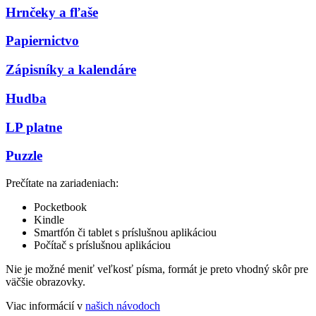
Hrnčeky a fľaše
Papiernictvo
Zápisníky a kalendáre
Hudba
LP platne
Puzzle
Prečítate na zariadeniach:
Pocketbook
Kindle
Smartfón či tablet s príslušnou aplikáciou
Počítač s príslušnou aplikáciou
Nie je možné meniť veľkosť písma, formát je preto vhodný skôr pre
väčšie obrazovky.
Viac informácií v
našich návodoch