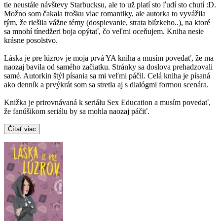
tie neustále návštevy Starbucksu, ale to už platí sto ľudí sto chutí :D.
Možno som čakala trošku viac romantiky, ale autorka to vyvážila
tým, že riešila vážne témy (dospievanie, strata blízkeho..), na ktoré
sa mnohí tínedžeri boja opýtať, čo veľmi oceňujem. Kniha nesie
krásne posolstvo.
Láska je pre lúzrov je moja prvá YA kniha a musím povedať, že ma
naozaj bavila od samého začiatku. Stránky sa doslova prehadzovali
samé. Autorkin štýl písania sa mi veľmi páčil. Celá kniha je písaná
ako denník a prvýkrát som sa stretla aj s dialógmi formou scenára.
Knižka je prirovnávaná k seriálu Sex Education a musím povedať,
že fanúšikom seriálu by sa mohla naozaj páčiť.
Čítať viac