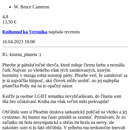
W. Bruce Cameron
4,8
13,50 €
Knihomoľka Veronika
napísala recenziu
16.04.2023 18:08
IG: knizna_planeta :)
Pheobe je pätnásťročné dievča, ktoré miluje čiernu farbu a neznáša
ľudí. Najviac zo všetkého však tých zamilovaných, ktorým
hormóny v mozgu robia nonstop párty. Phoebe verí, že zamilovať sa
je tá najväčšia hlúposť, akú človek môže urobiť, no jej najlepšia
priateľka Polly má na to opačný názor.
Keďže ja osobne LGBT tematiku nevyhľadávam, do čítania som
išla bez očakávaní. Kniha ma však veľmi milo prekvapila!
Obľúbila som si Phoebin doslova sarkastický pohľad na všetko a jej
cynizmus. Jej humor ma často prinútil sa zasmiať. Priznávam, že zo
začiatku mi bola nesympatická a občas mi liezla na nervy, ale
nakoniec som si ju fakt obľúbila. V príbehu ma neskutočne hnevali