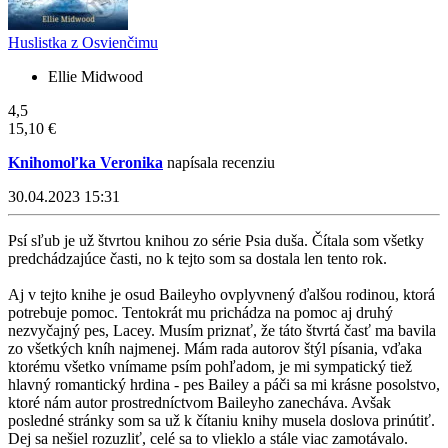
Huslistka z Osvienčimu
Ellie Midwood
4,5
15,10 €
Knihomoľka Veronika
napísala recenziu
30.04.2023 15:31
Psí sľub je už štvrtou knihou zo série Psia duša. Čítala som všetky
predchádzajúce časti, no k tejto som sa dostala len tento rok.
Aj v tejto knihe je osud Baileyho ovplyvnený ďalšou rodinou, ktorá
potrebuje pomoc. Tentokrát mu prichádza na pomoc aj druhý
nezvyčajný pes, Lacey. Musím priznať, že táto štvrtá časť ma bavila
zo všetkých kníh najmenej. Mám rada autorov štýl písania, vďaka
ktorému všetko vnímame psím pohľadom, je mi sympatický tiež
hlavný romantický hrdina - pes Bailey a páči sa mi krásne posolstvo,
ktoré nám autor prostredníctvom Baileyho zanecháva. Avšak
posledné stránky som sa už k čítaniu knihy musela doslova prinútiť.
Dej sa nešiel rozuzliť, celé sa to vlieklo a stále viac zamotávalo.