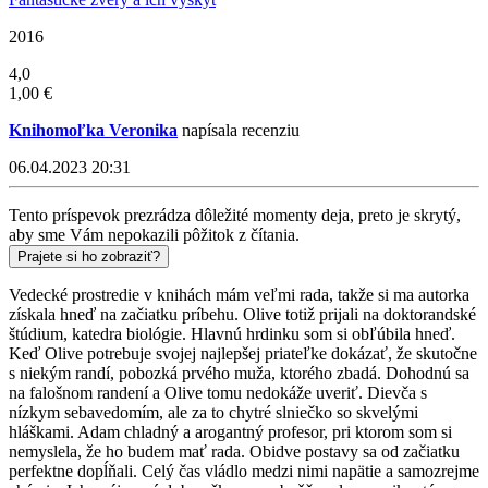
2016
4,0
1,00 €
Knihomoľka Veronika
napísala recenziu
06.04.2023 20:31
Tento príspevok prezrádza dôležité momenty deja, preto je skrytý,
aby sme Vám nepokazili pôžitok z čítania.
Prajete si ho zobraziť?
Vedecké prostredie v knihách mám veľmi rada, takže si ma autorka
získala hneď na začiatku príbehu. Olive totiž prijali na doktorandské
štúdium, katedra biológie. Hlavnú hrdinku som si obľúbila hneď.
Keď Olive potrebuje svojej najlepšej priateľke dokázať, že skutočne
s niekým randí, pobozká prvého muža, ktorého zbadá. Dohodnú sa
na falošnom randení a Olive tomu nedokáže uveriť. Dievča s
nízkym sebavedomím, ale za to chytré slniečko so skvelými
hláškami. Adam chladný a arogantný profesor, pri ktorom som si
nemyslela, že ho budem mať rada. Obidve postavy sa od začiatku
perfektne dopĺňali. Celý čas vládlo medzi nimi napätie a samozrejme