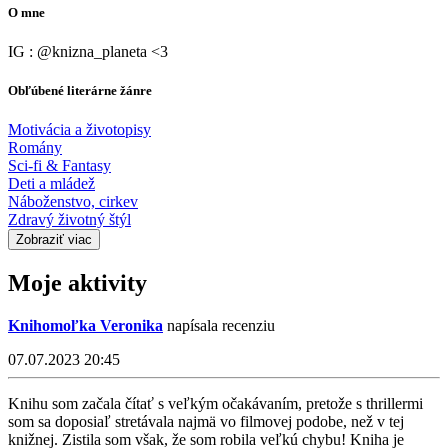
O mne
IG : @knizna_planeta <3
Obľúbené literárne žánre
Motivácia a životopisy
Romány
Sci-fi & Fantasy
Deti a mládež
Náboženstvo, cirkev
Zdravý životný štýl
Zobraziť viac
Moje aktivity
Knihomoľka Veronika
napísala recenziu
07.07.2023 20:45
Knihu som začala čítať s veľkým očakávaním, pretože s thrillermi
som sa doposiaľ stretávala najmä vo filmovej podobe, než v tej
knižnej. Zistila som však, že som robila veľkú chybu! Kniha je