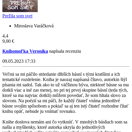
Prežila som svet
Miroslava Varáčková
4,4
9,00 €
Knihomoľka Veronika
napísala recenziu
09.05.2023 17:33
Veľmi sa mi páčilo striedanie dlhších básní s tými kratšími a ich
tematické rozdelenie. Kniha je naozaj napísaná čítavo, autorkin štýl
písania mi sadol. Tak ako to už väčšinou býva, niektoré básne sa ma
dotkli viac a iné zas menej, no pri tej prvej skupine básní (teda tých,
ktoré sa ma najviac dotkli) môžem povedať, že som hltala slovo za
slovom. Na poézií sa mi páči, že každý čitateľ vníma jednotlivé
básne svojím spôsobom a pokiaľ sa aj ten istý čitateľ rozhodne čítať
knihu opäť, nebude ju vnímať rovnako.
Knihe doslova nemám ani čo vytknúť. V mnohých básňach som sa
našla a myšlienky, ktoré autorka ukryla do jednotlivých