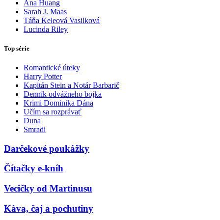
Ana Huang
Sarah J. Maas
Táňa Keleová Vasilková
Lucinda Riley
Top série
Romantické úteky
Harry Potter
Kapitán Stein a Notár Barbarič
Denník odvážneho bojka
Krimi Dominika Dána
Učím sa rozprávať
Duna
Smradi
Darčekové poukážky
Čítačky e-kníh
Vecičky od Martinusu
Káva, čaj a pochutiny