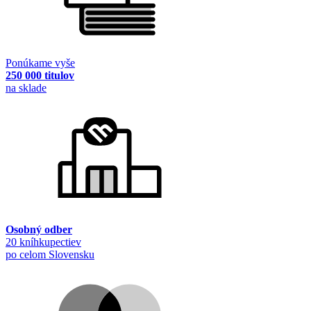
Ponúkame vyše
250 000 titulov
na sklade
Osobný odber
20 kníhkupectiev
po celom Slovensku