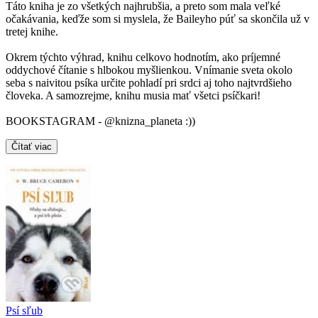
Táto kniha je zo všetkých najhrubšia, a preto som mala veľké
očakávania, keďže som si myslela, že Baileyho púť sa skončila už v
tretej knihe.
Okrem týchto výhrad, knihu celkovo hodnotím, ako príjemné
oddychové čítanie s hlbokou myšlienkou. Vnímanie sveta okolo
seba s naivitou psíka určite pohladí pri srdci aj toho najtvrdšieho
človeka. A samozrejme, knihu musia mať všetci psíčkari!
BOOKSTAGRAM - @knizna_planeta :))
Čítať viac
Psí sľub