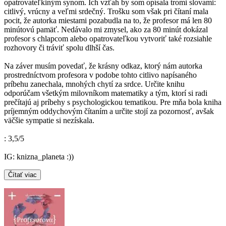
opatrovateľkiným synom. Ich vzťah by som opísala tromi slovami:
citlivý, vrúcny a veľmi srdečný. Trošku som však pri čítaní mala
pocit, že autorka miestami pozabudla na to, že profesor má len 80
minútovú pamäť. Nedávalo mi zmysel, ako za 80 minút dokázal
profesor s chlapcom alebo opatrovateľkou vytvoriť také rozsiahle
rozhovory či tráviť spolu dlhší čas.
Na záver musím povedať, že krásny odkaz, ktorý nám autorka
prostredníctvom profesora v podobe tohto citlivo napísaného
príbehu zanechala, mnohých chytí za srdce. Určite knihu
odporúčam všetkým milovníkom matematiky a tým, ktorí si radi
prečítajú aj príbehy s psychologickou tematikou. Pre mňa bola kniha
príjemným oddychovým čítaním a určite stojí za pozornosť, avšak
väčšie sympatie si nezískala.
: 3,5/5
IG: knizna_planeta :))
Čítať viac