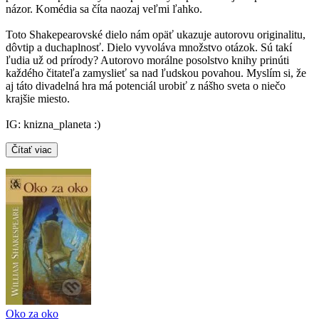
názor. Komédia sa číta naozaj veľmi ľahko.
Toto Shakepearovské dielo nám opäť ukazuje autorovu originalitu,
dôvtip a duchaplnosť. Dielo vyvoláva množstvo otázok. Sú takí
ľudia už od prírody? Autorovo morálne posolstvo knihy prinúti
každého čitateľa zamyslieť sa nad ľudskou povahou. Myslím si, že
aj táto divadelná hra má potenciál urobiť z nášho sveta o niečo
krajšie miesto.
IG: knizna_planeta :)
Čítať viac
Oko za oko