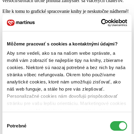
veršoch/strofách určite prinútia zamyslieť sa viacerých čitateľov.
Ešte k tomu to grafické spracovanie knihy je neskutočne nádherné!
Oceňujem aj ilustrácie, ktoré básne oživili či práca s grafikou pri
niektorých básňach. Už len to prinúti čitateľa aspoň nazrieť do
Adelkinej knihy. :))
Po prečítaní tejto zbierky vo vás určite budú rezonovať zmiešané
pocity. Príbeh lásky, trápenia, nádeje, sklamania či bolesti zasiahne
Môžeme pracovať s cookies a kontaktnými údajmi?
nejedného čitateľa.
Aby sme vedeli, ako sa na našom webe správate, a
Určite knihu odporúčam všetkým milovníkom modernej poézie a
mohli vám zobraziť tie najlepšie tipy na knihy, zbierame
ako mladším, tak aj starším čitateľom. V básňach sa nájde svojím
cookies. Niektoré sú naozaj potrebné a bez nich by naša
spôsobom naozaj každý.
stránka vôbec nefungovala. Okrem toho používame
IG: knizna_planeta :))
analytické cookies, ktoré nám umožňujú zisťovať, ako
náš web funguje, a stále ho pre vás zlepšovať.
Čítať viac
Personalizačné cookies nám dovoľujú prispôsobovať
stránku pre vašu lepšiu orientáciu. Marketingové cookies
nám zas umožňujú zobrazenie relevantnej reklamy.
Niektoré údaje zdieľame aj s tretími stranami. Veľmi by
Výber
nám pomohlo, keby sme mohli používať všetky tieto
Potrebné
súhlasu
cookies. Ďakujeme!