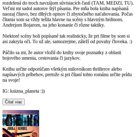
rozdelená do troch navzájom súvisiacich častí (TAM, MEDZI, TU).
Veľmi mi sadol autorov štýl písania. Pre mňa bola kniha napísaná
naozaj čítavo, bez dlhých opisov či zbytočného naťahovania. Počas
čítania som sa vždy tešila hlavne na scény s hlavným hrdinom,
Andrejom Bojarom, na jeho konanie či rôzne taktiky.
Niektoré scény boli popísané tak realisticky, že pri filme by som si
asi zakryla oči. To už ale, samozrejme, záleží od povahy človeka. :)
Páčilo sa mi, že autor vložil do knihy svoje poznatky z oblasti
bojového umenia, cestovania či jazykov.
Knihu určite odporúčam všetkým milovníkom thrillerov alebo
napínavých príbehov, pretože si pri čítaní tohto románu určite prídu
na svoje!
IG: knizna_planeta :))
Čítať viac