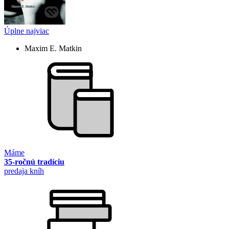
Úplne najviac
Maxim E. Matkin
Máme
35-ročnú tradíciu
predaja kníh