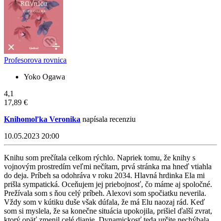
Profesorova rovnica
Yoko Ogawa
4,1
17,89 €
Knihomoľka Veronika
napísala recenziu
10.05.2023 20:00
Knihu som prečítala celkom rýchlo. Napriek tomu, že knihy s
vojnovým prostredím veľmi nečítam, prvá stránka ma hneď vtiahla
do deja. Príbeh sa odohráva v roku 2034. Hlavná hrdinka Ela mi
prišla sympatická. Oceňujem jej priebojnosť, čo máme aj spoločné.
Prežívala som s ňou celý príbeh. Alexovi som spočiatku neverila.
Vždy som v kútiku duše však dúfala, že má Elu naozaj rád. Keď
som si myslela, že sa konečne situácia upokojila, prišiel ďalší zvrat,
ktorý opäť zmenil celé dianie. Dynamickosť teda určite nechýbala.