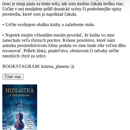
(toto je moja piata za tento rok), tak som možno čakala trošku viac.
Určite v nej nenájdete príliš drastické scény či podrobnejšie opisy
prostredia, ktoré som ja napríklad čakala.
• Určite oceňujem obálku knihy a zafarbenie strán.
• Napriek mojim výhradám musím povedať, že kniha vo mne
zanechala veľa rôznych pocitov. Krásne posolstvo, ktoré nám
autorka prostredníctvom Almy podala vo mne bude ešte veľmi dlho
rezonovať. Príbeh lásky, priateľstva, obetavosti či odvahy určite
mnohých chytí za srdce.
BOOKSTAGRAM: knizna_planeta :))
Čítať viac