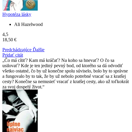
Hypotéza lásky
Ali Hazelwood
4,5
18,50 €
Predchádzajúce
Ďalšie
Pridať citát
Čo má cítiť? Kam má kráčať? Na koho sa hnevať? O čo sa
usilovať? Kde je ten jediný pevný bod, od ktorého sa dá odvodiť
všetko ostatné, čo by už konečne spolu súviselo, bolo by to správne
a fungovalo by to tak, že by už nebolo potrebné vracať sa z kratšej
cesty? Konečne sa nemusieť vracať z kratšej cesty, ako už toľkokrát
za svoj dospelý život.