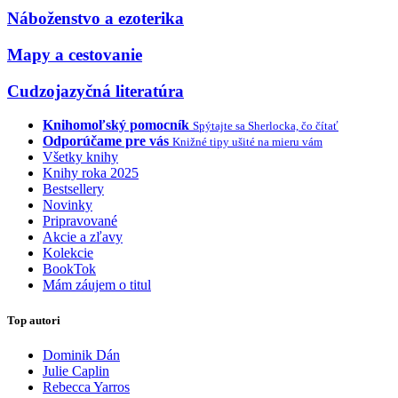
Náboženstvo a ezoterika
Mapy a cestovanie
Cudzojazyčná literatúra
Knihomoľský pomocník
Spýtajte sa Sherlocka, čo čítať
Odporúčame pre vás
Knižné tipy ušité na mieru vám
Všetky knihy
Knihy roka 2025
Bestsellery
Novinky
Pripravované
Akcie a zľavy
Kolekcie
BookTok
Mám záujem o titul
Top autori
Dominik Dán
Julie Caplin
Rebecca Yarros