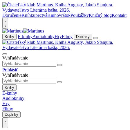
Doručenie
Kníhkupectvá
Knihovrátok
Poukážky
Knižný blog
Kontakt
E-knihy
Audioknihy
Hry
Filmy
Knihy
Doplnky
Vyhľadávanie
Prihlásiť
Vyhľadávanie
Knihy
E-knihy
Audioknihy
Hry
Filmy
Doplnky