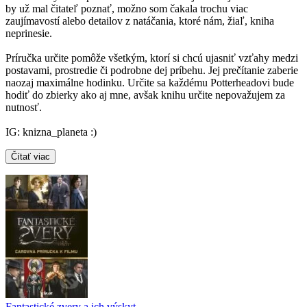
by už mal čitateľ poznať, možno som čakala trochu viac
zaujímavostí alebo detailov z natáčania, ktoré nám, žiaľ, kniha
neprinesie.
Príručka určite pomôže všetkým, ktorí si chcú ujasniť vzťahy medzi
postavami, prostredie či podrobne dej príbehu. Jej prečítanie zaberie
naozaj maximálne hodinku. Určite sa každému Potterheadovi bude
hodiť do zbierky ako aj mne, avšak knihu určite nepovažujem za
nutnosť.
IG: knizna_planeta :)
Čítať viac
Fantastické zvery a ich výskyt