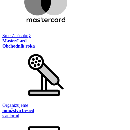
Sme 7-násobný
MasterCard
Obchodník roka
Organizujeme
množstvo besied
s autormi