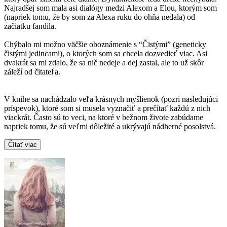
Najradšej som mala asi dialógy medzi Alexom a Elou, ktorým som
(napriek tomu, že by som za Alexa ruku do ohňa nedala) od
začiatku fandila.
Chýbalo mi možno väčšie oboznámenie s “Čistými” (geneticky
čistými jedincami), o ktorých som sa chcela dozvedieť viac. Asi
dvakrát sa mi zdalo, že sa nič nedeje a dej zastal, ale to už skôr
záleží od čitateľa.
V knihe sa nachádzalo veľa krásnych myšlienok (pozri nasledujúci
príspevok), ktoré som si musela vyznačiť a prečítať každú z nich
viackrát. Často sú to veci, na ktoré v bežnom živote zabúdame
napriek tomu, že sú veľmi dôležité a ukrývajú nádherné posolstvá.
Čítať viac