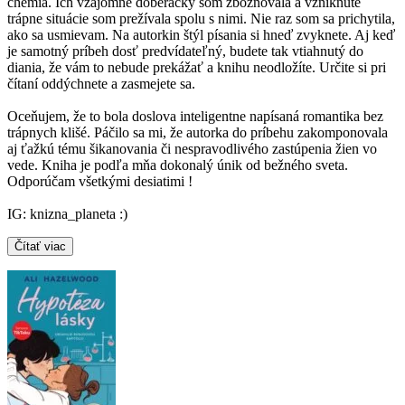
chémia. Ich vzájomné doberačky som zbožňovala a vzniknuté
trápne situácie som prežívala spolu s nimi. Nie raz som sa prichytila,
ako sa usmievam. Na autorkin štýl písania si hneď zvyknete. Aj keď
je samotný príbeh dosť predvídateľný, budete tak vtiahnutý do
diania, že vám to nebude prekážať a knihu neodložíte. Určite si pri
čítaní oddýchnete a zasmejete sa.
Oceňujem, že to bola doslova inteligentne napísaná romantika bez
trápnych klišé. Páčilo sa mi, že autorka do príbehu zakomponovala
aj ťažkú tému šikanovania či nespravodlivého zastúpenia žien vo
vede. Kniha je podľa mňa dokonalý únik od bežného sveta.
Odporúčam všetkými desiatimi !
IG: knizna_planeta :)
Čítať viac