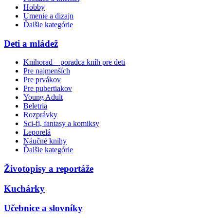
Hobby
Umenie a dizajn
Ďalšie kategórie
Deti a mládež
Knihorad – poradca kníh pre deti
Pre najmenších
Pre prvákov
Pre pubertiakov
Young Adult
Beletria
Rozprávky
Sci-fi, fantasy a komiksy
Leporelá
Náučné knihy
Ďalšie kategórie
Životopisy a reportáže
Kuchárky
Učebnice a slovníky