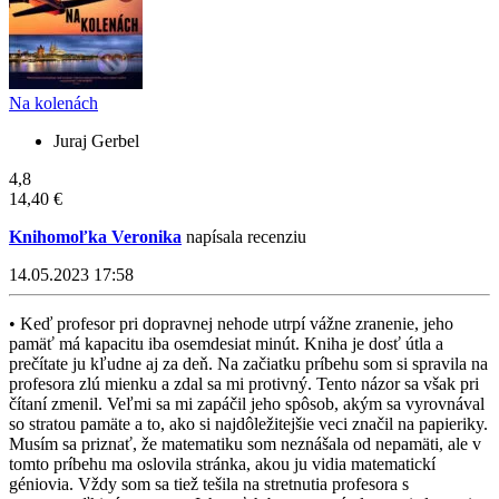
Na kolenách
Juraj Gerbel
4,8
14,40 €
Knihomoľka Veronika
napísala recenziu
14.05.2023 17:58
• Keď profesor pri dopravnej nehode utrpí vážne zranenie, jeho
pamäť má kapacitu iba osemdesiat minút. Kniha je dosť útla a
prečítate ju kľudne aj za deň. Na začiatku príbehu som si spravila na
profesora zlú mienku a zdal sa mi protivný. Tento názor sa však pri
čítaní zmenil. Veľmi sa mi zapáčil jeho spôsob, akým sa vyrovnával
so stratou pamäte a to, ako si najdôležitejšie veci značil na papieriky.
Musím sa priznať, že matematiku som neznášala od nepamäti, ale v
tomto príbehu ma oslovila stránka, akou ju vidia matematickí
géniovia. Vždy som sa tiež tešila na stretnutia profesora s