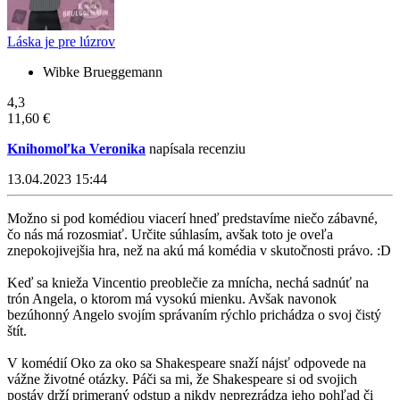
Láska je pre lúzrov
Wibke Brueggemann
4,3
11,60 €
Knihomoľka Veronika
napísala recenziu
13.04.2023 15:44
Možno si pod komédiou viacerí hneď predstavíme niečo zábavné,
čo nás má rozosmiať. Určite súhlasím, avšak toto je oveľa
znepokojivejšia hra, než na akú má komédia v skutočnosti právo. :D
Keď sa knieža Vincentio preoblečie za mnícha, nechá sadnúť na
trón Angela, o ktorom má vysokú mienku. Avšak navonok
bezúhonný Angelo svojím správaním rýchlo prichádza o svoj čistý
štít.
V komédií Oko za oko sa Shakespeare snaží nájsť odpovede na
vážne životné otázky. Páči sa mi, že Shakespeare si od svojich
postáv drží primeraný odstup a nikdy neprezrádza jeho pohľad či