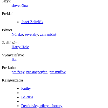
Jazyk
slovenčina
Preklad
Jozef Zelizňák
Pôvod
Nórsko
,
severský
,
zahraničný
2. diel série
Harry Hole
Vydavateľstvo
Ikar
Pre koho
pre ženy
,
pre dospelých
,
pre mužov
Kategorizácia
Knihy
Beletria
Detektívky, trilery a horory