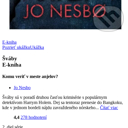
E-kniha
Pozrieť ukážku
Ukážka
Šváby
E-kniha
Komu veriť v meste anjelov?
Jo Nesbo
Šváby sú v poradí druhou časťou krimisérie s populárnym
detektívom Harrym Holem. Dej sa tentoraz prenesie do Bangkoku,
kde v jednom bordeli nájdu zavraždeného nórskeho...
Čítať viac
4,4
278 hodnotení
2. diel série