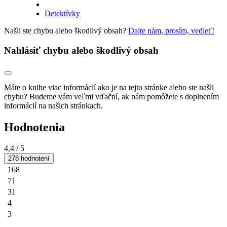
Detektívky
Našli ste chybu alebo škodlivý obsah?
Dajte nám, prosím, vedieť!
Nahlásiť chybu alebo škodlivý obsah
Máte o knihe viac informácií ako je na tejto stránke alebo ste našli
chybu? Budeme vám veľmi vďační, ak nám pomôžete s doplnením
informácií na našich stránkach.
Hodnotenia
4,4
/ 5
278 hodnotení
168
71
31
4
3