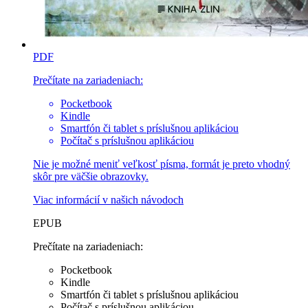
PDF
Prečítate na zariadeniach:
Pocketbook
Kindle
Smartfón či tablet s príslušnou aplikáciou
Počítač s príslušnou aplikáciou
Nie je možné meniť veľkosť písma, formát je preto vhodný
skôr pre väčšie obrazovky.
Viac informácií v
našich návodoch
EPUB
Prečítate na zariadeniach:
Pocketbook
Kindle
Smartfón či tablet s príslušnou aplikáciou
Počítač s príslušnou aplikáciou