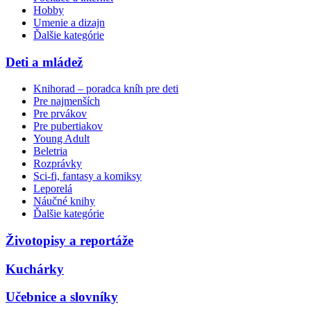
Hobby
Umenie a dizajn
Ďalšie kategórie
Deti a mládež
Knihorad – poradca kníh pre deti
Pre najmenších
Pre prvákov
Pre pubertiakov
Young Adult
Beletria
Rozprávky
Sci-fi, fantasy a komiksy
Leporelá
Náučné knihy
Ďalšie kategórie
Životopisy a reportáže
Kuchárky
Učebnice a slovníky