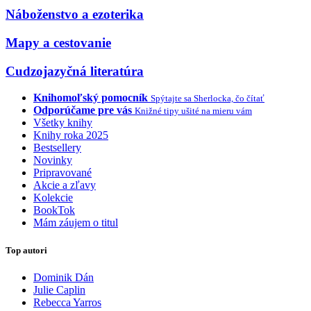
Náboženstvo a ezoterika
Mapy a cestovanie
Cudzojazyčná literatúra
Knihomoľský pomocník
Spýtajte sa Sherlocka, čo čítať
Odporúčame pre vás
Knižné tipy ušité na mieru vám
Všetky knihy
Knihy roka 2025
Bestsellery
Novinky
Pripravované
Akcie a zľavy
Kolekcie
BookTok
Mám záujem o titul
Top autori
Dominik Dán
Julie Caplin
Rebecca Yarros