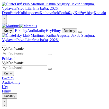
Doručenie
Kníhkupectvá
Knihovrátok
Poukážky
Knižný blog
Kontakt
E-knihy
Audioknihy
Hry
Filmy
Knihy
Doplnky
Vyhľadávanie
Prihlásiť
Vyhľadávanie
Knihy
E-knihy
Audioknihy
Hry
Filmy
Doplnky