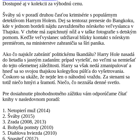
Dostupné aj v kolekcii za výhodnú cenu.
Šváby sú v poradí druhou časťou krimisérie s populárnym
detektívom Harrym Holem. Dej sa tentoraz prenesie do Bangkoku,
kde v jednom bordeli nájdu zavraždeného nórskeho veľvyslanca v
Thajsku. V chrbte má zapichnutý nôž a v taške fotografie s detským
pornom. Keďže veľvyslanec udržiaval blízky kontakt s nórskym
premiérom, na ministerstve zahraničia sa šíri panika.
Ako čo najskôr zabrániť politickému škandálu? Harry Hole nasadá
do lietadla s jasným zadaním: prípad vyriešiť, no veľmi sa nemiešať
do tejto ošemetnej záležitosti. Harry sa však nedá zmanipulovať a
hneď sa so svojou thajskou kolegyňou púšťa do vyšetrovania.
Čoskoro sa ukáže, že nejde len o náhodnú vraždu. Za stenami sa
totiž niečo hmýri a šramotí. Niečo, čo neznáša denné svetlo.
Pre dosiahnutie plnohodnotného zážitku vám odporúčame čítať
knihy v nasledovnom poradí:
1. Netopierí muž (2014)
2. Šváby (2015)
3. Zrada (2008, 2013)
4. Bohyňa pomsty (2010)
5. Diablova hviezda (2010)
6. Spasiteľ (2012)