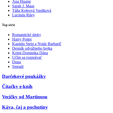
Ana Huang
Sarah J. Maas
Táňa Keleová Vasilková
Lucinda Riley
Top série
Romantické úteky
Harry Potter
Kapitán Stein a Notár Barbarič
Denník odvážneho bojka
Krimi Dominika Dána
Učím sa rozprávať
Duna
Smradi
Darčekové poukážky
Čítačky e-kníh
Vecičky od Martinusu
Káva, čaj a pochutiny