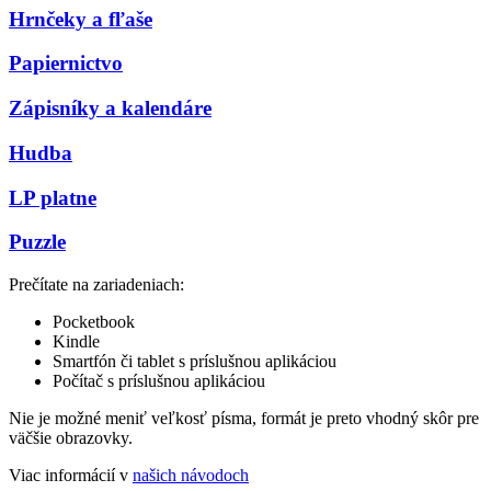
Hrnčeky a fľaše
Papiernictvo
Zápisníky a kalendáre
Hudba
LP platne
Puzzle
Prečítate na zariadeniach:
Pocketbook
Kindle
Smartfón či tablet s príslušnou aplikáciou
Počítač s príslušnou aplikáciou
Nie je možné meniť veľkosť písma, formát je preto vhodný skôr pre
väčšie obrazovky.
Viac informácií v
našich návodoch