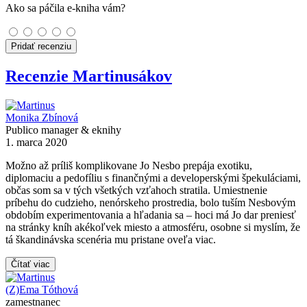
Ako sa páčila e-kniha vám?
Pridať recenziu
Recenzie Martinusákov
Monika Zbínová
Publico manager & eknihy
1. marca 2020
Možno až príliš komplikovane Jo Nesbo prepája exotiku,
diplomaciu a pedofíliu s finančnými a developerskými špekuláciami,
občas som sa v tých všetkých vzťahoch stratila. Umiestnenie
príbehu do cudzieho, nenórskeho prostredia, bolo tuším Nesbovým
obdobím experimentovania a hľadania sa – hoci má Jo dar preniesť
na stránky kníh akékoľvek miesto a atmosféru, osobne si myslím, že
tá škandinávska scenéria mu pristane oveľa viac.
Čítať viac
(Z)Ema Tóthová
zamestnanec