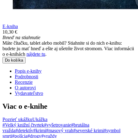
E-kniha
10,30 €
Ihneď na stiahnutie
Máte čítačku, tablet alebo mobil? Stiahnite si do nich e-knihu:
budete ju mať hneď a ešte aj ušetríte život stromom. Viac informácii
o e-knihách
nájdete tu
.
Do košíka
Popis e-knihy
Podrobnosti
Recenzie
O autorovi
Vydavateľstvo
Viac o e-knihe
Pozrieť ukážku
Ukážka
#Velký knižní čtvrtek
#vyšetrovanie
#brutálna
vražda
#detektív
#krimi
#masový vrah
#severské krimi
#symbol
smrti
#polícia
#drogy
#vraždy