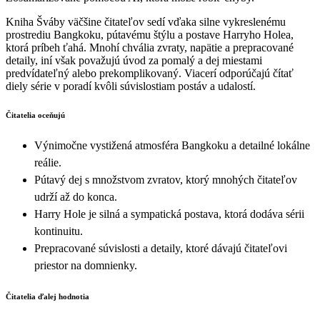
Kniha Šváby väčšine čitateľov sedí vďaka silne vykreslenému
prostrediu Bangkoku, pútavému štýlu a postave Harryho Holea,
ktorá príbeh ťahá. Mnohí chvália zvraty, napätie a prepracované
detaily, iní však považujú úvod za pomalý a dej miestami
predvídateľný alebo prekomplikovaný. Viacerí odporúčajú čítať
diely série v poradí kvôli súvislostiam postáv a udalostí.
Čitatelia oceňujú
Výnimočne vystižená atmosféra Bangkoku a detailné lokálne
reálie.
Pútavý dej s množstvom zvratov, ktorý mnohých čitateľov
udrží až do konca.
Harry Hole je silná a sympatická postava, ktorá dodáva sérii
kontinuitu.
Prepracované súvislosti a detaily, ktoré dávajú čitateľovi
priestor na domnienky.
Čitatelia ďalej hodnotia