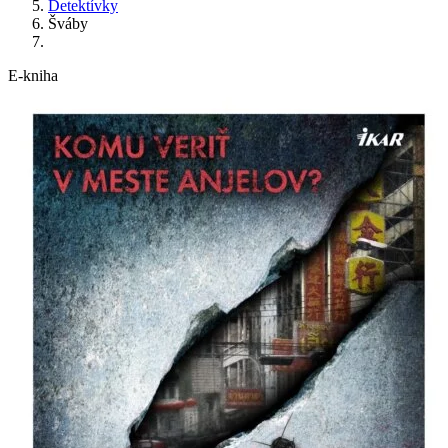
Detektívky
Šváby
E-kniha