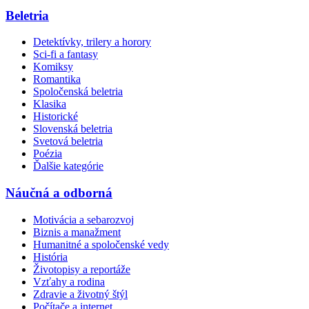
Beletria
Detektívky, trilery a horory
Sci-fi a fantasy
Komiksy
Romantika
Spoločenská beletria
Klasika
Historické
Slovenská beletria
Svetová beletria
Poézia
Ďalšie kategórie
Náučná a odborná
Motivácia a sebarozvoj
Biznis a manažment
Humanitné a spoločenské vedy
História
Životopisy a reportáže
Vzťahy a rodina
Zdravie a životný štýl
Počítače a internet