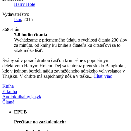
Harry Hole
Vydavateľstvo
Ikar
, 2015
368 strán
7-8 hodín čítania
Vychádzame z priemerného údaju o rýchlosti čítania 230 slov
za minútu, od knihy ku knihe a čitateľa ku čitateľovi sa to
však môže líšiť.
Šváby sú v poradí druhou časťou krimisérie s populárnym
detektívom Harrym Holem. Dej sa tentoraz prenesie do Bangkoku,
kde v jednom bordeli nájdu zavraždeného nórskeho veľvyslanca v
Thajsku. V chrbte má zapichnutý nôž a v taške...
Čítať viac
Kniha
E-kniha
Audiokniha
iný jazyk
Čítaná
EPUB
Prečítate na zariadeniach: