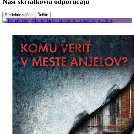
Naši škriatkovia odporúčajú
Predchádzajúce
Ďalšie