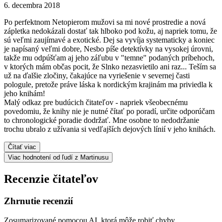
6. decembra 2018
Po perfektnom Netopierom mužovi sa mi nové prostredie a nová
zápletka nedokázali dostať tak hlboko pod kožu, aj napriek tomu, že
sú veľmi zaujímavé a exotické. Dej sa vyvíja systematicky a koniec
je napísaný veľmi dobre, Nesbo píše detektívky na vysokej úrovni,
takže mu odpúšťam aj jeho záľubu v "temne" podaných príbehoch,
v ktorých mám občas pocit, že Slnko nezasvietilo ani raz... Teším sa
už na ďalšie zločiny, čakajúce na vyriešenie v severnej časti
pologule, pretože práve láska k nordickým krajinám ma priviedla k
jeho knihám!
Malý odkaz pre budúcich čitateľov - napriek všeobecnému
povedomiu, že knihy nie je nutné čítať po poradí, určite odporúčam
to chronologické poradie dodržať. Mne osobne to nedodržanie
trochu ubralo z užívania si vedľajších dejových línií v jeho knihách.
Čítať viac
Viac hodnotení od ľudí z Martinusu
Recenzie čitateľov
Zhrnutie recenzií
Zosumarizované pomocou AI, ktorá môže robiť chyby.