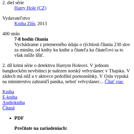
2. diel série
Harry Hole (CZ)
Vydavateľstvo
Kniha Zlín
, 2013
400 strán
7-8 hodín čítania
Vychádzame z priemerného údaju o rýchlosti čítania 230 slov
za minútu, od knihy ku knihe a čitateľa ku čitateľovi sa to
však môže líšiť.
2. díl krimi série o detektivu Harrym Holeovi. V jednom
bangkockém nevěstinci je nalezen norský velvyslanec v Thajsku. V
zádech má nůž a v aktovce pedofilní pornosnímky. V Oslu vypuká
na ministerstvu zahraničí panika, neboť velvyslanec...
Čítať viac
Kniha
E-kniha
Audiokniha
Čítaná
PDF
Prečítate na zariadeniach: