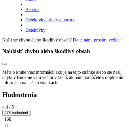
Beletria
Detektívky, trilery a horory
Detektívky
Našli ste chybu alebo škodlivý obsah?
Dajte nám, prosím, vedieť!
Nahlásiť chybu alebo škodlivý obsah
Máte o knihe viac informácií ako je na tejto stránke alebo ste našli
chybu? Budeme vám veľmi vďační, ak nám pomôžete s doplnením
informácií na našich stránkach.
Hodnotenia
4,4
/ 5
278 hodnotení
168
71