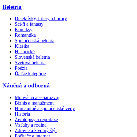
Beletria
Detektívky, trilery a horory
Sci-fi a fantasy
Komiksy
Romantika
Spoločenská beletria
Klasika
Historické
Slovenská beletria
Svetová beletria
Poézia
Ďalšie kategórie
Náučná a odborná
Motivácia a sebarozvoj
Biznis a manažment
Humanitné a spoločenské vedy
História
Životopisy a reportáže
Vzťahy a rodina
Zdravie a životný štýl
Počítače a internet