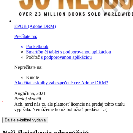
EPUB (Adobe DRM)
Prečítate na:
Pocketbook
Smartfón či tablet
s podporovanou aplikáciou
Počítač
s podporovanou aplikáciou
Neprečítate na:
Kindle
Ako čítať e-knihy zabezpečené cez Adobe DRM?
Angličtina, 2021
Predaj skončil
Ach, mrzí nás to, ale platnosť licencie na predaj tohto titulu
vypršala. Nemôžeme ho už bohužiaľ predávať :-(
Ďalšie e-knižné vydania
Naši škriatkovia odporúčajú