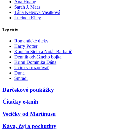
Ana Huang
Sarah J. Maas
Táňa Keleová Vasilková
Lucinda Riley
Top série
Romantické úteky
Harry Potter
Kapitán Stein a Notár Barbarič
Denník odvážneho bojka
Krimi Dominika Dána
Učím sa rozprávať
Duna
Smradi
Darčekové poukážky
Čítačky e-kníh
Vecičky od Martinusu
Káva, čaj a pochutiny