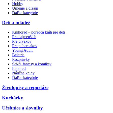
Hobby
Umenie a dizajn
Ďalšie kategórie
Deti a mládež
Knihorad – poradca kníh pre deti
Pre najmenších
Pre prvákov
Pre pubertiakov
Young Adult
Beletria
Rozprávky
Sci-fi, fantasy a komiksy
Leporelá
Náučné knihy
Ďalšie kategórie
Životopisy a reportáže
Kuchárky
Učebnice a slovníky