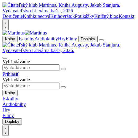
Doručenie
Kníhkupectvá
Knihovrátok
Poukážky
Knižný blog
Kontakt
E-knihy
Audioknihy
Hry
Filmy
Knihy
Doplnky
Vyhľadávanie
Prihlásiť
Vyhľadávanie
Knihy
E-knihy
Audioknihy
Hry
Filmy
Doplnky