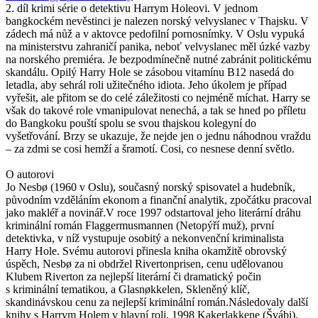
2. díl krimi série o detektivu Harrym Holeovi. V jednom
bangkockém nevěstinci je nalezen norský velvyslanec v Thajsku. V
zádech má nůž a v aktovce pedofilní pornosnímky. V Oslu vypuká
na ministerstvu zahraničí panika, neboť velvyslanec měl úzké vazby
na norského premiéra. Je bezpodmínečně nutné zabránit politickému
skandálu. Opilý Harry Hole se zásobou vitamínu B12 nasedá do
letadla, aby sehrál roli užitečného idiota. Jeho úkolem je případ
vyřešit, ale přitom se do celé záležitosti co nejméně míchat. Harry se
však do takové role vmanipulovat nenechá, a tak se hned po příletu
do Bangkoku pouští spolu se svou thajskou kolegyní do
vyšetřování. Brzy se ukazuje, že nejde jen o jednu náhodnou vraždu
– za zdmi se cosi hemží a šramotí. Cosi, co nesnese denní světlo.
O autorovi
Jo Nesbø (1960 v Oslu), současný norský spisovatel a hudebník,
původním vzděláním ekonom a finanční analytik, zpočátku pracoval
jako makléř a novinář.V roce 1997 odstartoval jeho literární dráhu
kriminální román Flaggermusmannen (Netopýří muž), první
detektivka, v níž vystupuje osobitý a nekonvenční kriminalista
Harry Hole. Svému autorovi přinesla kniha okamžitě obrovský
úspěch, Nesbø za ni obdržel Rivertonprisen, cenu udělovanou
Klubem Riverton za nejlepší literární či dramatický počin
s kriminální tematikou, a Glasnøkkelen, Skleněný klíč,
skandinávskou cenu za nejlepší kriminální román.Následovaly další
knihy s Harrym Holem v hlavní roli, 1998 Kakerlakkene (Švábi),