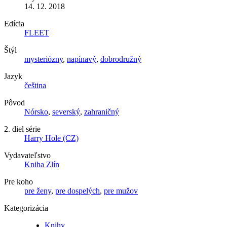
14. 12. 2018
Edícia
FLEET
Štýl
mysteriózny
,
napínavý
,
dobrodružný
Jazyk
čeština
Pôvod
Nórsko
,
severský
,
zahraničný
2. diel série
Harry Hole (CZ)
Vydavateľstvo
Kniha Zlín
Pre koho
pre ženy
,
pre dospelých
,
pre mužov
Kategorizácia
Knihy