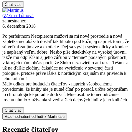
Čítať viac
(Z)Ema Tóthová
zamestnanec
6. decembra 2018
Po perfektnom Netopierom mužovi sa mi nové prostredie a nová
zápletka nedokázali dostať tak hlboko pod kožu, aj napriek tomu, že
sú veľmi zaujímavé a exotické. Dej sa vyvíja systematicky a koniec
je napísaný veľmi dobre, Nesbo píše detektívky na vysokej úrovni,
takže mu odpúšťam aj jeho záľubu v "temne" podaných príbehoch,
v ktorých mám občas pocit, že Slnko nezasvietilo ani raz... Teším sa
už na ďalšie zločiny, čakajúce na vyriešenie v severnej časti
pologule, pretože práve láska k nordickým krajinám ma priviedla k
jeho knihám!
Malý odkaz pre budúcich čitateľov - napriek všeobecnému
povedomiu, že knihy nie je nutné čítať po poradí, určite odporúčam
to chronologické poradie dodržať. Mne osobne to nedodržanie
trochu ubralo z užívania si vedľajších dejových línií v jeho knihách.
Čítať viac
Viac hodnotení od ľudí z Martinusu
Recenzie čitateľov