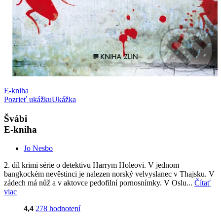
E-kniha
Pozrieť ukážku
Ukážka
Švábi
E-kniha
Jo Nesbo
2. díl krimi série o detektivu Harrym Holeovi. V jednom
bangkockém nevěstinci je nalezen norský velvyslanec v Thajsku. V
zádech má nůž a v aktovce pedofilní pornosnímky. V Oslu...
Čítať
viac
4,4
278 hodnotení