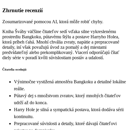
Zhrnutie recenzií
Zosumarizované pomocou AI, ktorá môže robiť chyby.
Kniha Šváby väčšine čitateľov sedí vďaka silne vykreslenému
prostrediu Bangkoku, pútavému štýlu a postave Harryho Holea,
ktorá príbeh ťahá. Mnohí chvália zvraty, napätie a prepracované
detaily, iní však považujú úvod za pomalý a dej miestami
predvídateľný alebo prekomplikovaný. Viacerí odporúčajú čítať
diely série v poradí kvôli súvislostiam postáv a udalostí.
Čitatelia oceňujú
Výnimočne vystižená atmosféra Bangkoku a detailné lokálne
reálie.
Pútavý dej s množstvom zvratov, ktorý mnohých čitateľov
udrží až do konca.
Harry Hole je silná a sympatická postava, ktorá dodáva sérii
kontinuitu.
Prepracované súvislosti a detaily, ktoré dávajú čitateľovi