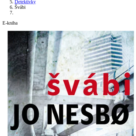
Detektívky
Švábi
E-kniha