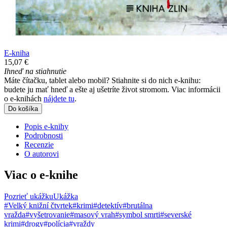
E-kniha
15,07 €
Ihneď na stiahnutie
Máte čítačku, tablet alebo mobil? Stiahnite si do nich e-knihu:
budete ju mať hneď a ešte aj ušetríte život stromom. Viac informácii
o e-knihách
nájdete tu
.
Do košíka
Popis e-knihy
Podrobnosti
Recenzie
O autorovi
Viac o e-knihe
Pozrieť ukážku
Ukážka
#Velký knižní čtvrtek
#krimi
#detektív
#brutálna
vražda
#vyšetrovanie
#masový vrah
#symbol smrti
#severské
krimi
#drogy
#polícia
#vraždy