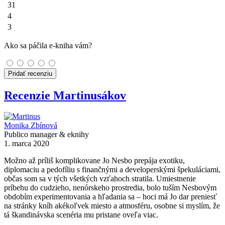
31
4
3
Ako sa páčila e-kniha vám?
Pridať recenziu
Recenzie Martinusákov
Monika Zbínová
Publico manager & eknihy
1. marca 2020
Možno až príliš komplikovane Jo Nesbo prepája exotiku,
diplomaciu a pedofíliu s finančnými a developerskými špekuláciami,
občas som sa v tých všetkých vzťahoch stratila. Umiestnenie
príbehu do cudzieho, nenórskeho prostredia, bolo tuším Nesbovým
obdobím experimentovania a hľadania sa – hoci má Jo dar preniesť
na stránky kníh akékoľvek miesto a atmosféru, osobne si myslím, že
tá škandinávska scenéria mu pristane oveľa viac.