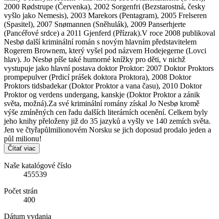
2000 Rødstrupe (Červenka), 2002 Sorgenfri (Bezstarostná, česky
vyšlo jako Nemesis), 2003 Marekors (Pentagram), 2005 Frelseren
(Spasitel), 2007 Snømannen (Sněhulák), 2009 Panserhjerte
(Pancéřové srdce) a 2011 Gjenferd (Přízrak).V roce 2008 publikoval
Nesbø další kriminální román s novým hlavním představitelem
Rogerem Brownem, který vyšel pod názvem Hodejegerne (Lovci
hlav). Jo Nesbø píše také humorné knížky pro děti, v nichž
vystupuje jako hlavní postava doktor Proktor: 2007 Doktor Proktors
prompepulver (Prdicí prášek doktora Proktora), 2008 Doktor
Proktors tidsbadekar (Doktor Proktor a vana času), 2010 Doktor
Proktor og verdens undergang, kanskje (Doktor Proktor a zánik
světa, možná).Za své kriminální romány získal Jo Nesbø kromě
výše zmíněných cen řadu dalších literárních ocenění. Celkem byly
jeho knihy přeloženy již do 35 jazyků a vyšly ve 140 zemích světa.
Jen ve čtyřapůlmilionovém Norsku se jich doposud prodalo jeden a
půl milionu!
Čítať viac
Naše katalógové číslo
455539
Počet strán
400
Dátum vydania