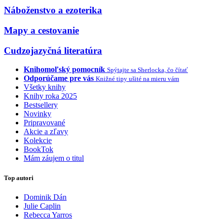
Náboženstvo a ezoterika
Mapy a cestovanie
Cudzojazyčná literatúra
Knihomoľský pomocník
Spýtajte sa Sherlocka, čo čítať
Odporúčame pre vás
Knižné tipy ušité na mieru vám
Všetky knihy
Knihy roka 2025
Bestsellery
Novinky
Pripravované
Akcie a zľavy
Kolekcie
BookTok
Mám záujem o titul
Top autori
Dominik Dán
Julie Caplin
Rebecca Yarros