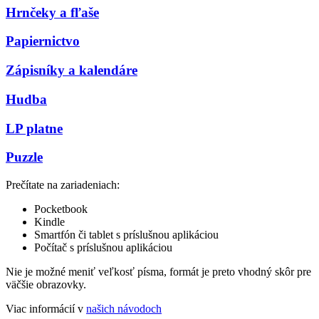
Hrnčeky a fľaše
Papiernictvo
Zápisníky a kalendáre
Hudba
LP platne
Puzzle
Prečítate na zariadeniach:
Pocketbook
Kindle
Smartfón či tablet s príslušnou aplikáciou
Počítač s príslušnou aplikáciou
Nie je možné meniť veľkosť písma, formát je preto vhodný skôr pre
väčšie obrazovky.
Viac informácií v
našich návodoch