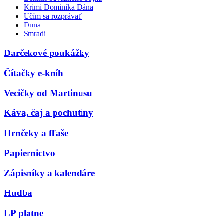
Krimi Dominika Dána
Učím sa rozprávať
Duna
Smradi
Darčekové poukážky
Čítačky e-kníh
Vecičky od Martinusu
Káva, čaj a pochutiny
Hrnčeky a fľaše
Papiernictvo
Zápisníky a kalendáre
Hudba
LP platne