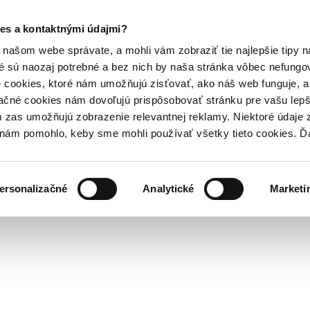
es a kontaktnými údajmi?
našom webe správate, a mohli vám zobraziť tie najlepšie tipy n
é sú naozaj potrebné a bez nich by naša stránka vôbec nefung
 cookies, ktoré nám umožňujú zisťovať, ako náš web funguje, a 
ačné cookies nám dovoľujú prispôsobovať stránku pre vašu lepši
zas umožňujú zobrazenie relevantnej reklamy. Niektoré údaje z
y nám pomohlo, keby sme mohli používať všetky tieto cookies. 
ersonalizačné
Analytické
Marketi