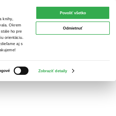
Povoliť všetko
a knihy,
ovala. Okrem
Odmietnuť
stále ho pre
u orientáciu.
dieľame aj s
Ďakujeme!
ngové
Zobraziť detaily