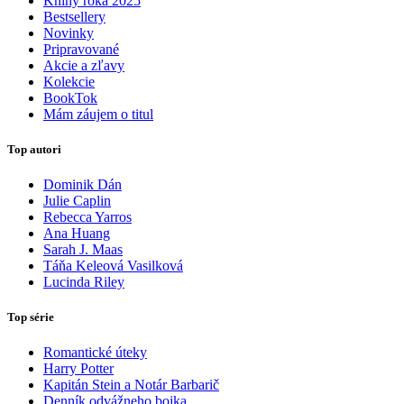
Knihy roka 2025
Bestsellery
Novinky
Pripravované
Akcie a zľavy
Kolekcie
BookTok
Mám záujem o titul
Top autori
Dominik Dán
Julie Caplin
Rebecca Yarros
Ana Huang
Sarah J. Maas
Táňa Keleová Vasilková
Lucinda Riley
Top série
Romantické úteky
Harry Potter
Kapitán Stein a Notár Barbarič
Denník odvážneho bojka