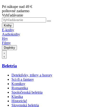
Pri nákupe nad 49 €
poštovné zadarmo
Vyhľadávanie
Knihy
E-knihy
Audioknihy
Hry
Filmy
Doplnky
Beletria
Detektívky, trilery a horory
Sci-fi a fantasy
Komiksy
Romantika
Spoločenská beletria
Klasika
Historické
Slovenská beletria