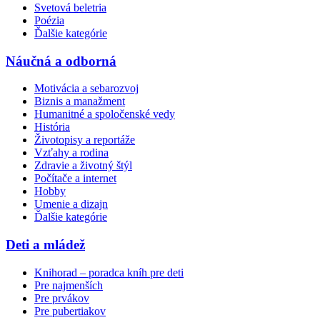
Svetová beletria
Poézia
Ďalšie kategórie
Náučná a odborná
Motivácia a sebarozvoj
Biznis a manažment
Humanitné a spoločenské vedy
História
Životopisy a reportáže
Vzťahy a rodina
Zdravie a životný štýl
Počítače a internet
Hobby
Umenie a dizajn
Ďalšie kategórie
Deti a mládež
Knihorad – poradca kníh pre deti
Pre najmenších
Pre prvákov
Pre pubertiakov