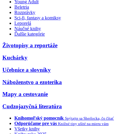
Young Adult
Beletria
Rozprávky
Sci-fi, fantasy a komiksy
Leporelá
Náučné knihy
Ďalšie kategórie
Životopisy a reportáže
Kuchárky
Učebnice a slovníky
Náboženstvo a ezoterika
Mapy a cestovanie
Cudzojazyčná literatúra
Knihomoľský pomocník
Spýtajte sa Sherlocka, čo čítať
Odporúčame pre vás
Knižné tipy ušité na mieru vám
Všetky knihy