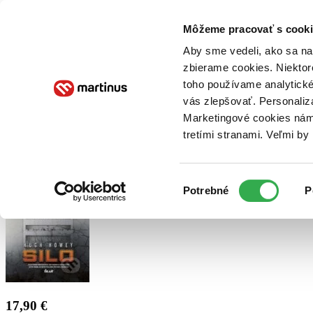
Doručenie
Kníhkupectvá
Knihovrátok
Poukážky
Knižný blog
Kontakt
Môžeme pracovať s cooki
Aby sme vedeli, ako sa na 
zbierame cookies. Niektor
E-knihy
Audioknihy
Hry
Filmy
Knihy
Doplnky
toho používame analytické
vás zlepšovať. Personaliz
Vyhľadávanie
Marketingové cookies nám 
tretími stranami. Veľmi b
Prihlásiť
Výber
Potrebné
P
súhlasu
17,90 €