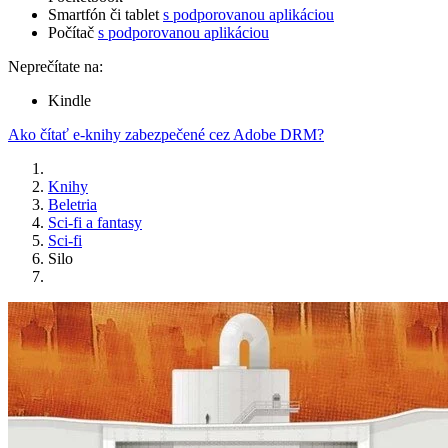
Smartfón či tablet
s podporovanou aplikáciou
Počítač
s podporovanou aplikáciou
Neprečítate na:
Kindle
Ako čítať e-knihy zabezpečené cez Adobe DRM?
Knihy
Beletria
Sci-fi a fantasy
Sci-fi
Silo