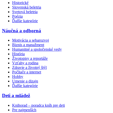
Historické
Slovenská beletria
Svetová beletria
Poézia
Ďalšie kategórie
Náučná a odborná
Motivácia a sebarozvoj
Biznis a manažment
Humanitné a spoločenské vedy
História
Životopisy a reportáže
Vzťahy a rodina
Zdravie a životný štýl
Počítače a internet
Hobby
Umenie a dizajn
Ďalšie kategórie
Deti a mládež
Knihorad – poradca kníh pre deti
Pre najmenších