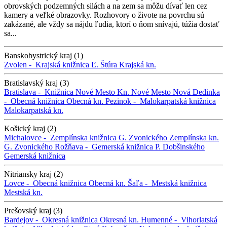
obrovských podzemných silách a na zem sa môžu dívať len cez
kamery a veľké obrazovky. Rozhovory o živote na povrchu sú
zakázané, ale vždy sa nájdu ľudia, ktorí o ňom snívajú, túžia dostať
sa...
Banskobystrický kraj (1)
Zvolen -
Krajská knižnica Ľ. Štúra
Krajská kn.
Bratislavský kraj (3)
Bratislava -
Knižnica Nové Mesto
Kn. Nové Mesto
Nová Dedinka
-
Obecná knižnica
Obecná kn.
Pezinok -
Malokarpatská knižnica
Malokarpatská kn.
Košický kraj (2)
Michalovce -
Zemplínska knižnica G. Zvonického
Zemplínska kn.
G. Zvonického
Rožňava -
Gemerská knižnica P. Dobšinského
Gemerská knižnica
Nitriansky kraj (2)
Lovce -
Obecná knižnica
Obecná kn.
Šaľa -
Mestská knižnica
Mestská kn.
Prešovský kraj (3)
Bardejov -
Okresná knižnica
Okresná kn.
Humenné -
Vihorlatská