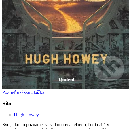
Pozrieť ukážku
Ukážka
Silo
Hugh Howey
Svet, ako ho poznáme, sa stal neobývateľným, ľudia žijú v