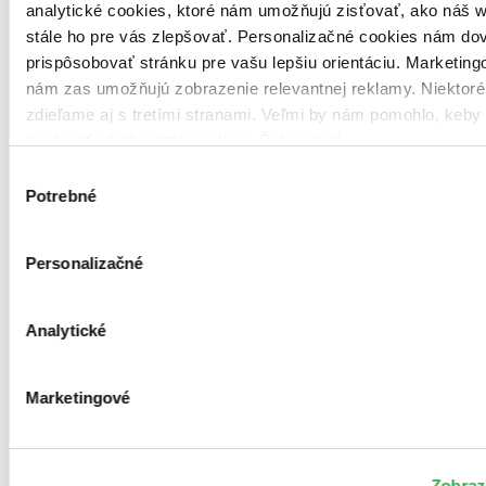
analytické cookies, ktoré nám umožňujú zisťovať, ako náš w
stále ho pre vás zlepšovať. Personalizačné cookies nám dov
prispôsobovať stránku pre vašu lepšiu orientáciu. Marketing
nám zas umožňujú zobrazenie relevantnej reklamy. Niektoré
zdieľame aj s tretími stranami. Veľmi by nám pomohlo, keby
používať všetky tieto cookies. Ďakujeme!
Výber
Potrebné
Brožovaná väzba
súhlasu
Čeština, 2025
Na sklade 1 ks
Túto knihu máme síce aktuálne na sklade, máme však už iba
Personalizačné
posledné kusy. Ak ju chcete mať rýchlo, ponáhľajte sa!
Dodanie ďalších môže trvať dlhšie, zvyčajne do piatich dní.
Analytické
18,70 €
Vložiť do košíka
Marketingové
Zobrazi