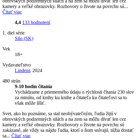
obrovských podzemných silách a na zem sa môžu dívať len cez
kamery a veľké obrazovky. Rozhovory o živote na povrchu sú...
Čítať viac
4,4
133 hodnotení
1. diel série
Silo (SK)
Vek
18+
Vydavateľstvo
Lindeni
, 2024
480 strán
9-10 hodín čítania
Vychádzame z priemerného údaju o rýchlosti čítania 230 slov
za minútu, od knihy ku knihe a čitateľa ku čitateľovi sa to
však môže líšiť.
Svet, ako ho poznáme, sa stal neobývateľným, ľudia žijú v
obrovských podzemných silách a na zem sa môžu dívať len cez
kamery a veľké obrazovky. Rozhovory o živote na povrchu sú
zakázané, ale vždy sa nájdu ľudia, ktorí o ňom snívajú, túžia dostať
sa...
Čítať viac