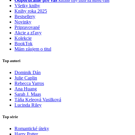
Odporúčame pre vás
Knižné tipy ušité na mieru vám
Všetky knihy
Knihy roka 2025
Bestsellery
Novinky
Pripravované
Akcie a zľavy
Kolekcie
BookTok
Mám záujem o titul
Top autori
Dominik Dán
Julie Caplin
Rebecca Yarros
Ana Huang
Sarah J. Maas
Táňa Keleová Vasilková
Lucinda Riley
Top série
Romantické úteky
Harry Potter