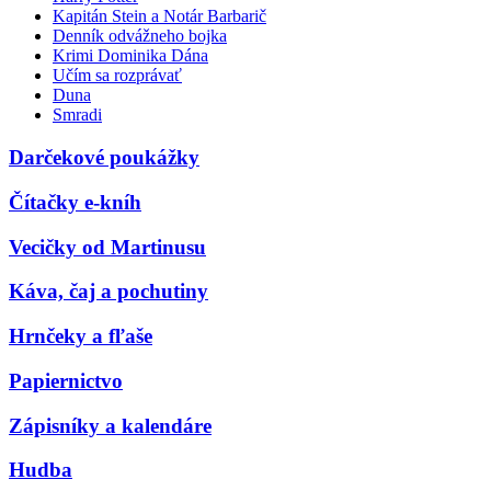
Kapitán Stein a Notár Barbarič
Denník odvážneho bojka
Krimi Dominika Dána
Učím sa rozprávať
Duna
Smradi
Darčekové poukážky
Čítačky e-kníh
Vecičky od Martinusu
Káva, čaj a pochutiny
Hrnčeky a fľaše
Papiernictvo
Zápisníky a kalendáre
Hudba