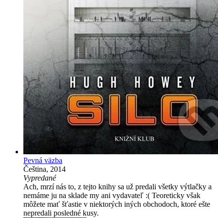
Pevná väzba
Čeština, 2014
Vypredané
Ach, mrzí nás to, z tejto knihy sa už predali všetky výtlačky a
nemáme ju na sklade my ani vydavateľ :( Teoreticky však
môžete mať šťastie v niektorých iných obchodoch, ktoré ešte
nepredali posledné kusy.