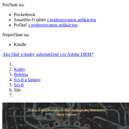
Prečítate na:
Pocketbook
Smartfón či tablet
s podporovanou aplikáciou
Počítač
s podporovanou aplikáciou
Neprečítate na:
Kindle
Ako čítať e-knihy zabezpečené cez Adobe DRM?
Knihy
Beletria
Sci-fi a fantasy
Sci-fi
Silo