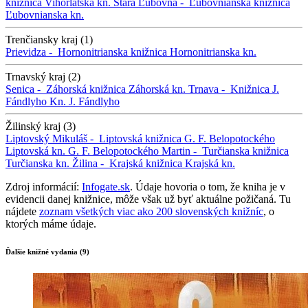
knižnica
Vihorlatská kn.
Stará Ľubovňa -
Ľubovnianska knižnica
Ľubovnianska kn.
Trenčiansky kraj (1)
Prievidza -
Hornonitrianska knižnica
Hornonitrianska kn.
Trnavský kraj (2)
Senica -
Záhorská knižnica
Záhorská kn.
Trnava -
Knižnica J.
Fándlyho
Kn. J. Fándlyho
Žilinský kraj (3)
Liptovský Mikuláš -
Liptovská knižnica G. F. Belopotockého
Liptovská kn. G. F. Belopotockého
Martin -
Turčianska knižnica
Turčianska kn.
Žilina -
Krajská knižnica
Krajská kn.
Zdroj informácií:
Infogate.sk
. Údaje hovoria o tom, že kniha je v
evidencii danej knižnice, môže však už byť aktuálne požičaná. Tu
nájdete
zoznam všetkých viac ako 200 slovenských knižníc
, o
ktorých máme údaje.
Ďalšie knižné vydania (9)