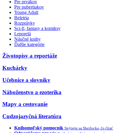
Pre prvákov
Pre pubertiakov
Young Adult
Beletria
Rozprávky
Sci-fi, fantasy a komiksy
Leporelá
Náučné knihy
Ďalšie kategórie
Životopisy a reportáže
Kuchárky
Učebnice a slovníky
Náboženstvo a ezoterika
Mapy a cestovanie
Cudzojazyčná literatúra
Knihomoľský pomocník
Spýtajte sa Sherlocka, čo čítať