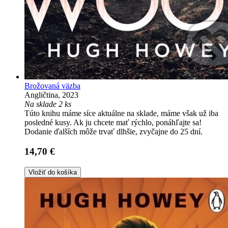
Brožovaná väzba
Angličtina, 2023
Na sklade 2 ks
Túto knihu máme síce aktuálne na sklade, máme však už iba
posledné kusy. Ak ju chcete mať rýchlo, ponáhľajte sa!
Dodanie ďalších môže trvať dlhšie, zvyčajne do 25 dní.
14,70 €
Vložiť do košíka