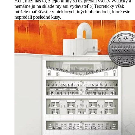
Ach, mrzí nás to, z tejto knihy sa už predali všetky výtlačky a
nemáme ju na sklade my ani vydavateľ :( Teoreticky však
môžete mať šťastie v niektorých iných obchodoch, ktoré ešte
nepredali posledné kusy.