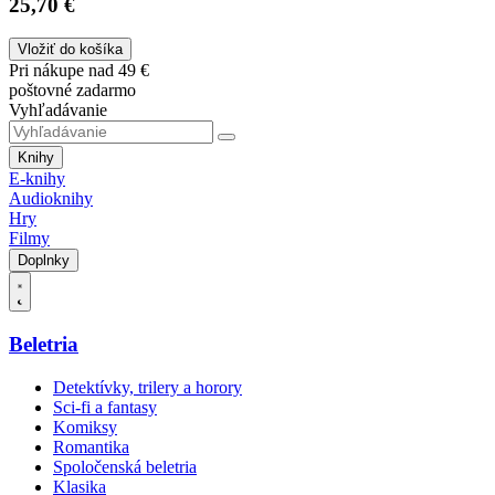
25,70 €
Vložiť do košíka
Pri nákupe nad 49 €
poštovné zadarmo
Vyhľadávanie
Knihy
E-knihy
Audioknihy
Hry
Filmy
Doplnky
Beletria
Detektívky, trilery a horory
Sci-fi a fantasy
Komiksy
Romantika
Spoločenská beletria
Klasika