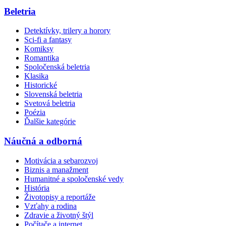
Beletria
Detektívky, trilery a horory
Sci-fi a fantasy
Komiksy
Romantika
Spoločenská beletria
Klasika
Historické
Slovenská beletria
Svetová beletria
Poézia
Ďalšie kategórie
Náučná a odborná
Motivácia a sebarozvoj
Biznis a manažment
Humanitné a spoločenské vedy
História
Životopisy a reportáže
Vzťahy a rodina
Zdravie a životný štýl
Počítače a internet