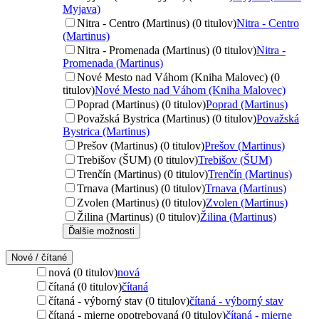
Myjava)
Nitra - Centro (Martinus) (0 titulov)
Nitra - Centro
(Martinus)
Nitra - Promenada (Martinus) (0 titulov)
Nitra -
Promenada (Martinus)
Nové Mesto nad Váhom (Kniha Malovec) (0
titulov)
Nové Mesto nad Váhom (Kniha Malovec)
Poprad (Martinus) (0 titulov)
Poprad (Martinus)
Považská Bystrica (Martinus) (0 titulov)
Považská
Bystrica (Martinus)
Prešov (Martinus) (0 titulov)
Prešov (Martinus)
Trebišov (ŠUM) (0 titulov)
Trebišov (ŠUM)
Trenčín (Martinus) (0 titulov)
Trenčín (Martinus)
Trnava (Martinus) (0 titulov)
Trnava (Martinus)
Zvolen (Martinus) (0 titulov)
Zvolen (Martinus)
Žilina (Martinus) (0 titulov)
Žilina (Martinus)
Ďalšie možnosti
Nové / čítané
nová (0 titulov)
nová
čítaná (0 titulov)
čítaná
čítaná - výborný stav (0 titulov)
čítaná - výborný stav
čítaná - mierne opotrebovaná (0 titulov)
čítaná - mierne