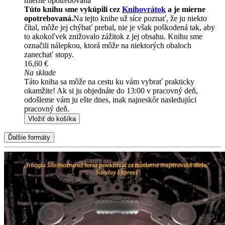
mierne opotrebovaná
Túto knihu sme vykúpili cez
Knihovrátok
a je mierne
opotrebovaná.
Na tejto knihe už síce poznať, že ju niekto
čítal, môže jej chýbať prebal, nie je však poškodená tak, aby
to akokoľvek znižovalo zážitok z jej obsahu. Knihu sme
označili nálepkou, ktorá môže na niektorých obaloch
zanechať stopy.
16,60 €
Na sklade
Táto kniha sa môže na cestu ku vám vybrať prakticky
okamžite! Ak si ju objednáte do 13:00 v pracovný deň,
odošleme vám ju ešte dnes, inak najneskôr nasledujúci
pracovný deň.
Vložiť do košíka
Ďalšie formáty