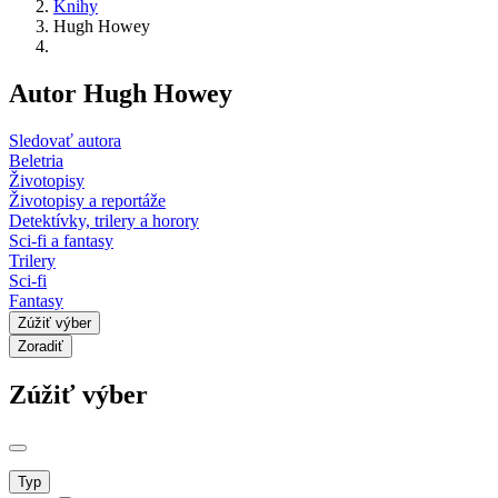
Knihy
Hugh Howey
Autor Hugh Howey
Sledovať autora
Beletria
Životopisy
Životopisy a reportáže
Detektívky, trilery a horory
Sci-fi a fantasy
Trilery
Sci-fi
Fantasy
Zúžiť výber
Zoradiť
Zúžiť výber
Typ