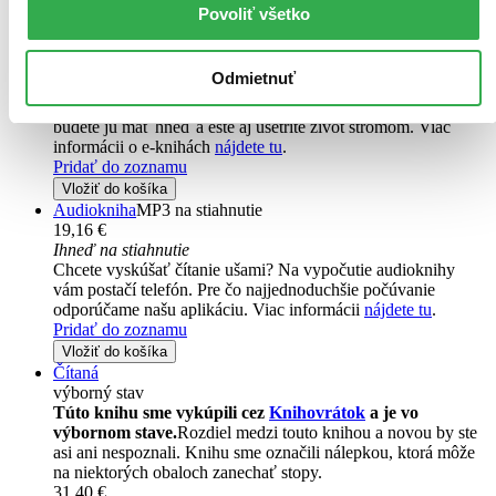
Pridať do zoznamu
Povoliť všetko
Vložiť do košíka
E-kniha
EPUB
MOBI
16,40 €
Odmietnuť
Ihneď na stiahnutie
Máte čítačku, tablet alebo mobil? Stiahnite si do nich e-knihu:
budete ju mať hneď a ešte aj ušetríte život stromom. Viac
informácii o e-knihách
nájdete tu
.
Pridať do zoznamu
Vložiť do košíka
Audiokniha
MP3 na stiahnutie
19,16 €
Ihneď na stiahnutie
Chcete vyskúšať čítanie ušami? Na vypočutie audioknihy
vám postačí telefón. Pre čo najjednoduchšie počúvanie
odporúčame našu aplikáciu. Viac informácii
nájdete tu
.
Pridať do zoznamu
Vložiť do košíka
Čítaná
výborný stav
Túto knihu sme vykúpili cez
Knihovrátok
a je vo
výbornom stave.
Rozdiel medzi touto knihou a novou by ste
asi ani nespoznali. Knihu sme označili nálepkou, ktorá môže
na niektorých obaloch zanechať stopy.
31,40 €