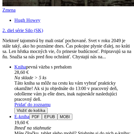
Zmena
Hugh Howey
2. diel série
Silo (SK)
Niektoré tajomstvá by mali ostať pochované. Svet v roku 2049 je
stále taký, ako ho poznáme dnes. Čas pokojne plynie ďalej, no kráti
sa. Len hŕstka mocných vie, čo prinesie budúcnosť. Pripravujú sa na
ňu. Snažia sa nás pred ňou ochrániť. Chystajú nás na...
Kniha
pevná väzba s prebalom
28,60 €
Na sklade > 5 ks
Táto kniha sa môže na cestu ku vám vybrať prakticky
okamžite! Ak si ju objednáte do 13:00 v pracovný deň,
odošleme vám ju ešte dnes, inak najneskôr nasledujúci
pracovný deň.
Pridať do zoznamu
Vložiť do košíka
E-kniha
PDF
EPUB
MOBI
19,60 €
Ihneď na stiahnutie
Máte čítačku, tablet alebo mobil? Stiahnite si do nich e-knihu: