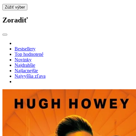
Zúžiť výber
Zoradiť
Bestsellery
Top hodnotené
Novinky
Najdrahšie
Najlacnejšie
Najvyššia zľava