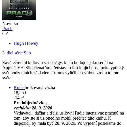
Novinka
Prach
CZ
Hugh Howey
3. diel série
Silo
Závěrečný díl kultovní sci-fi ságy, která boduje i jako seriál na
Apple TV+. Silo čtenářům představilo fascinující postapokalyptický
svět podzemních základen. Turnus vylíčil, co stálo u zrodu tohoto
světa...
Kniha
brožovaná väzba
18,55 €
-14 %
Predobjednávka,
vychádza 28. 9. 2026
Vydavateľ, tlačiar a ďalší usilovní ľudia intenzívne pracujú na
tom, aby ste si už onedlho mohli prečítať túto knihu. K
dispozícii by mala byť 28. 9. 2026. Po vyjdení posielame do