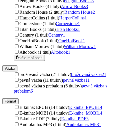
Penguin Books (3 tituly)
Penguin Books
3
Arrow Books (3 tituly)
Arrow Books
3
Random House (2 tituly)
Random House
2
HarperCollins (1 titul)
HarperCollins
1
Cornerstone (1 titul)
Cornerstone
1
Titan Books (1 titul)
Titan Books
1
Century (1 titul)
Century
1
OneHotBook (1 titul)
OneHotBook
1
William Morrow (1 titul)
William Morrow
1
Altobook (1 titul)
Altobook
1
Ďalšie možnosti
Väzba
brožovaná väzba (21 titulov)
brožovaná väzba
21
pevná väzba (11 titulov)
pevná väzba
11
pevná väzba s prebalom (6 titulov)
pevná väzba s
prebalom
6
Formát
E-kniha: EPUB (14 titulov)
E-kniha: EPUB
14
E-kniha: MOBI (14 titulov)
E-kniha: MOBI
14
E-kniha: PDF (3 tituly)
E-kniha: PDF
3
Audiokniha: MP3 (1 titul)
Audiokniha: MP3
1