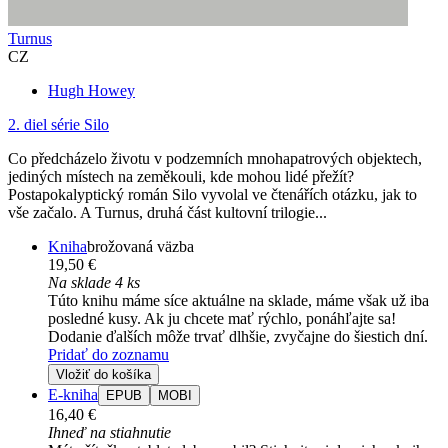
Turnus
CZ
Hugh Howey
2. diel série
Silo
Co předcházelo životu v podzemních mnohapatrových objektech,
jediných místech na zeměkouli, kde mohou lidé přežít?
Postapokalyptický román Silo vyvolal ve čtenářích otázku, jak to
vše začalo. A Turnus, druhá část kultovní trilogie...
Kniha
brožovaná väzba
19,50 €
Na sklade 4 ks
Túto knihu máme síce aktuálne na sklade, máme však už iba
posledné kusy. Ak ju chcete mať rýchlo, ponáhľajte sa!
Dodanie ďalších môže trvať dlhšie, zvyčajne do šiestich dní.
Pridať do zoznamu
Vložiť do košíka
E-kniha
EPUB
MOBI
16,40 €
Ihneď na stiahnutie