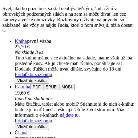
Svet, ako ho poznáme, sa stal neobývateľným, ľudia žijú v
obrovských podzemných silách a na zem sa môžu dívať len cez
kamery a veľké obrazovky. Rozhovory o živote na povrchu sú
zakázané, ale vždy sa nájdu ľudia, ktorí o ňom snívajú, túžia dostať
sa...
Kniha
pevná väzba
25,70 €
Na sklade 3 ks
Túto knihu máme síce aktuálne na sklade, máme však už iba
posledné kusy. Ak ju chcete mať rýchlo, ponáhľajte sa!
Dodanie ďalších môže trvať dlhšie, zvyčajne do 18 dní.
Pridať do zoznamu
Vložiť do košíka
E-kniha
PDF
EPUB
MOBI
19,60 €
Ihneď na stiahnutie
Máte čítačku, tablet alebo mobil? Stiahnite si do nich e-knihu:
budete ju mať hneď a ešte aj ušetríte život stromom. Viac
informácii o e-knihách
nájdete tu
.
Pridať do zoznamu
Vložiť do košíka
Čítaná