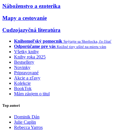
Náboženstvo a ezoterika
Mapy a cestovanie
Cudzojazyčná literatúra
Knihomoľský pomocník
Spýtajte sa Sherlocka, čo čítať
Odporúčame pre vás
Knižné tipy ušité na mieru vám
Všetky knihy
Knihy roka 2025
Bestsellery
Novinky
Pripravované
Akcie a zľavy
Kolekcie
BookTok
Mám záujem o titul
Top autori
Dominik Dán
Julie Caplin
Rebecca Yarros