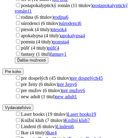
postapokalyptický román (11 titulov)
postapokalyptický
román
11
rodina (6 titulov)
rodina
6
súrodenci (6 titulov)
súrodenci
6
piesok (4 tituly)
piesok
4
apokalypsa (4 tituly)
apokalypsa
4
pomsta (4 tituly)
pomsta
4
púšť (4 tituly)
púšť
4
fantasy (1 titul)
fantasy
1
Ďalšie možnosti
Pre koho
pre dospelých (45 titulov)
pre dospelých
45
pre ženy (6 titulov)
pre ženy
6
pre mužov (6 titulov)
pre mužov
6
new adult (1 titul)
new adult
1
Vydavateľstvo
Laser books (19 titulov)
Laser books
19
Knižní klub (7 titulov)
Knižní klub
7
Lindeni (6 titulov)
Lindeni
6
Ikar (4 tituly)
Ikar
4