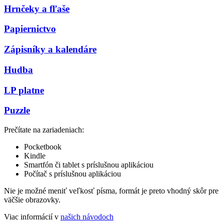
Hrnčeky a fľaše
Papiernictvo
Zápisníky a kalendáre
Hudba
LP platne
Puzzle
Prečítate na zariadeniach:
Pocketbook
Kindle
Smartfón či tablet s príslušnou aplikáciou
Počítač s príslušnou aplikáciou
Nie je možné meniť veľkosť písma, formát je preto vhodný skôr pre
väčšie obrazovky.
Viac informácií v
našich návodoch