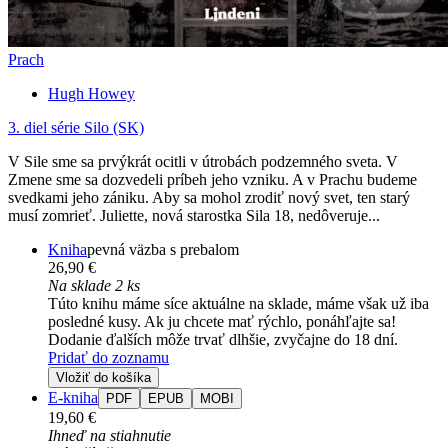
Prach
Hugh Howey
3. diel série
Silo (SK)
V Sile sme sa prvýkrát ocitli v útrobách podzemného sveta. V
Zmene sme sa dozvedeli príbeh jeho vzniku. A v Prachu budeme
svedkami jeho zániku. Aby sa mohol zrodiť nový svet, ten starý
musí zomrieť. Juliette, nová starostka Sila 18, nedôveruje...
Kniha
pevná väzba s prebalom
26,90 €
Na sklade 2 ks
Túto knihu máme síce aktuálne na sklade, máme však už iba
posledné kusy. Ak ju chcete mať rýchlo, ponáhľajte sa!
Dodanie ďalších môže trvať dlhšie, zvyčajne do 18 dní.
Pridať do zoznamu
Vložiť do košíka
E-kniha
PDF
EPUB
MOBI
19,60 €
Ihneď na stiahnutie