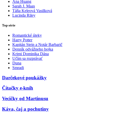
Ana Huang
Sarah J. Maas
Táňa Keleová Vasilková
Lucinda Riley
Top série
Romantické úteky
Harry Potter
Kapitán Stein a Notár Barbarič
Denník odvážneho bojka
Krimi Dominika Dána
Učím sa rozprávať
Duna
Smradi
Darčekové poukážky
Čítačky e-kníh
Vecičky od Martinusu
Káva, čaj a pochutiny