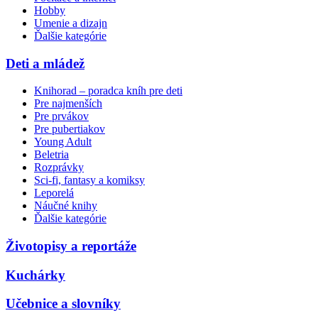
Hobby
Umenie a dizajn
Ďalšie kategórie
Deti a mládež
Knihorad – poradca kníh pre deti
Pre najmenších
Pre prvákov
Pre pubertiakov
Young Adult
Beletria
Rozprávky
Sci-fi, fantasy a komiksy
Leporelá
Náučné knihy
Ďalšie kategórie
Životopisy a reportáže
Kuchárky
Učebnice a slovníky