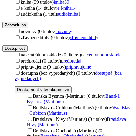
kniha (39 titulov)
kniha
39
e-kniha (14 titulov)
e-kniha
14
audiokniha (1 titul)
audiokniha
1
Zobraziť iba
novinky (0 titulov)
novinky
zľavnené tituly (0 titulov)
zľavnené tituly
Dostupnosť
na centrálnom sklade (0 titulov)
na centrálnom sklade
predpredaj (0 titulov)
predpredaj
pripravujeme (0 titulov)
pripravujeme
dostupná (bez vypredaných) (0 titulov)
dostupná (bez
vypredaných)
Dostupnosť v kníhkupectve
Banská Bystrica (Martinus) (0 titulov)
Banská
Bystrica (Martinus)
Bratislava - Cubicon (Martinus) (0 titulov)
Bratislava
- Cubicon (Martinus)
Bratislava - Nivy (Martinus) (0 titulov)
Bratislava -
Nivy (Martinus)
Bratislava - Obchodná (Martinus) (0