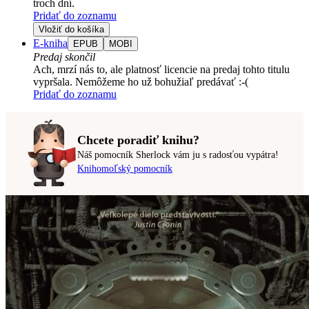
troch dní.
Pridať do zoznamu
Vložiť do košíka
E-kniha
EPUB
MOBI
Predaj skončil
Ach, mrzí nás to, ale platnosť licencie na predaj tohto titulu
vypršala. Nemôžeme ho už bohužiaľ predávať :-(
Pridať do zoznamu
Chcete poradiť knihu?
Náš pomocník Sherlock vám ju s radosťou vypátra!
Knihomoľský pomocník