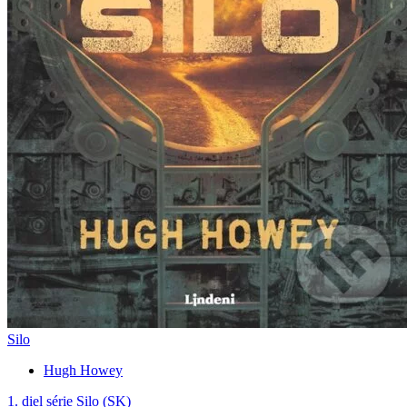
Silo
Hugh Howey
1. diel série
Silo (SK)