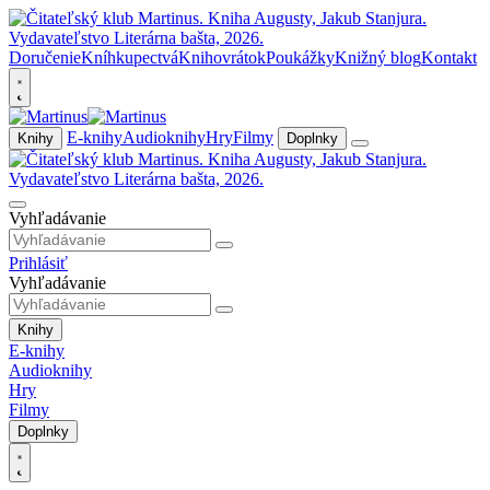
Doručenie
Kníhkupectvá
Knihovrátok
Poukážky
Knižný blog
Kontakt
E-knihy
Audioknihy
Hry
Filmy
Knihy
Doplnky
Vyhľadávanie
Prihlásiť
Vyhľadávanie
Knihy
E-knihy
Audioknihy
Hry
Filmy
Doplnky