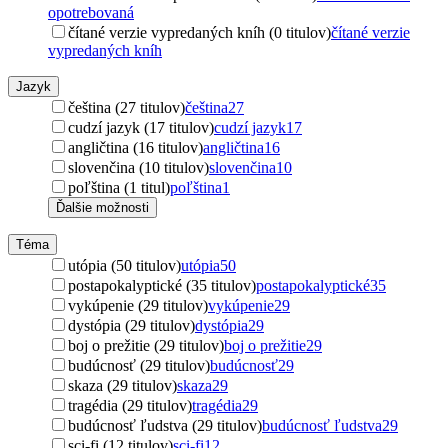
opotrebovaná
čítané verzie vypredaných kníh (0 titulov)
čítané verzie
vypredaných kníh
Jazyk
čeština (27 titulov)
čeština
27
cudzí jazyk (17 titulov)
cudzí jazyk
17
angličtina (16 titulov)
angličtina
16
slovenčina (10 titulov)
slovenčina
10
poľština (1 titul)
poľština
1
Ďalšie možnosti
Téma
utópia (50 titulov)
utópia
50
postapokalyptické (35 titulov)
postapokalyptické
35
vykúpenie (29 titulov)
vykúpenie
29
dystópia (29 titulov)
dystópia
29
boj o prežitie (29 titulov)
boj o prežitie
29
budúcnosť (29 titulov)
budúcnosť
29
skaza (29 titulov)
skaza
29
tragédia (29 titulov)
tragédia
29
budúcnosť ľudstva (29 titulov)
budúcnosť ľudstva
29
sci-fi (12 titulov)
sci-fi
12