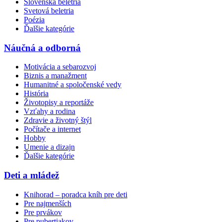
Slovenská beletria
Svetová beletria
Poézia
Ďalšie kategórie
Náučná a odborná
Motivácia a sebarozvoj
Biznis a manažment
Humanitné a spoločenské vedy
História
Životopisy a reportáže
Vzťahy a rodina
Zdravie a životný štýl
Počítače a internet
Hobby
Umenie a dizajn
Ďalšie kategórie
Deti a mládež
Knihorad – poradca kníh pre deti
Pre najmenších
Pre prvákov
Pre pubertiakov