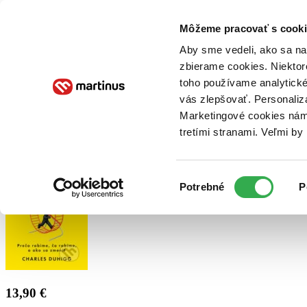
Doručenie
Kníhkupectvá
Knihovrátok
Poukážky
Knižný blog
Kontakt
Môžeme pracovať s cooki
Aby sme vedeli, ako sa na 
zbierame cookies. Niektor
E-knihy
Audioknihy
Hry
Filmy
Knihy
Doplnky
toho používame analytické
vás zlepšovať. Personaliz
Vyhľadávanie
Marketingové cookies nám 
tretími stranami. Veľmi b
Prihlásiť
Výber
Potrebné
P
súhlasu
13,90 €