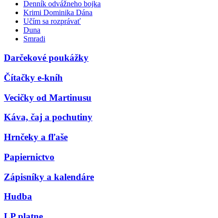
Denník odvážneho bojka
Krimi Dominika Dána
Učím sa rozprávať
Duna
Smradi
Darčekové poukážky
Čítačky e-kníh
Vecičky od Martinusu
Káva, čaj a pochutiny
Hrnčeky a fľaše
Papiernictvo
Zápisníky a kalendáre
Hudba
LP platne