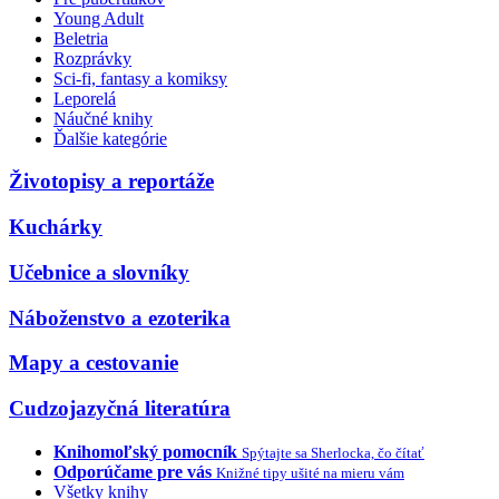
Young Adult
Beletria
Rozprávky
Sci-fi, fantasy a komiksy
Leporelá
Náučné knihy
Ďalšie kategórie
Životopisy a reportáže
Kuchárky
Učebnice a slovníky
Náboženstvo a ezoterika
Mapy a cestovanie
Cudzojazyčná literatúra
Knihomoľský pomocník
Spýtajte sa Sherlocka, čo čítať
Odporúčame pre vás
Knižné tipy ušité na mieru vám
Všetky knihy