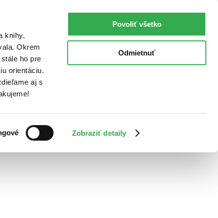
Povoliť všetko
a knihy,
ovala. Okrem
Odmietnuť
stále ho pre
u orientáciu.
dieľame aj s
Ďakujeme!
ngové
Zobraziť detaily