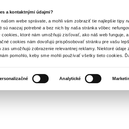
es a kontaktnými údajmi?
našom webe správate, a mohli vám zobraziť tie najlepšie tipy n
é sú naozaj potrebné a bez nich by naša stránka vôbec nefung
 cookies, ktoré nám umožňujú zisťovať, ako náš web funguje, a 
ačné cookies nám dovoľujú prispôsobovať stránku pre vašu lepši
zas umožňujú zobrazenie relevantnej reklamy. Niektoré údaje z
y nám pomohlo, keby sme mohli používať všetky tieto cookies. 
ersonalizačné
Analytické
Marketi