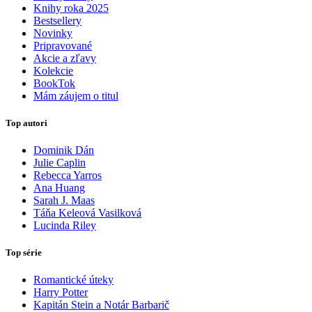
Knihy roka 2025
Bestsellery
Novinky
Pripravované
Akcie a zľavy
Kolekcie
BookTok
Mám záujem o titul
Top autori
Dominik Dán
Julie Caplin
Rebecca Yarros
Ana Huang
Sarah J. Maas
Táňa Keleová Vasilková
Lucinda Riley
Top série
Romantické úteky
Harry Potter
Kapitán Stein a Notár Barbarič