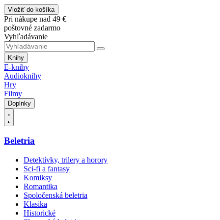
Vložiť do košíka
Pri nákupe nad 49 €
poštovné zadarmo
Vyhľadávanie
Knihy
E-knihy
Audioknihy
Hry
Filmy
Doplnky
Beletria
Detektívky, trilery a horory
Sci-fi a fantasy
Komiksy
Romantika
Spoločenská beletria
Klasika
Historické