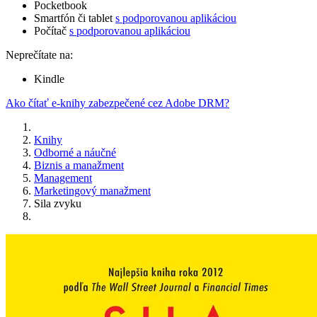
Pocketbook
Smartfón či tablet
s podporovanou aplikáciou
Počítač
s podporovanou aplikáciou
Neprečítate na:
Kindle
Ako čítať e-knihy zabezpečené cez Adobe DRM?
Knihy
Odborné a náučné
Biznis a manažment
Management
Marketingový manažment
Sila zvyku