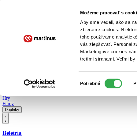
Doručenie
Kníhkupectvá
Knihovrátok
Poukážky
Knižný blog
Kontakt
Môžeme pracovať s cooki
Aby sme vedeli, ako sa na 
zbierame cookies. Niektor
E-knihy
Audioknihy
Hry
Filmy
Knihy
Doplnky
toho používame analytické
vás zlepšovať. Personaliz
Vyhľadávanie
Marketingové cookies nám 
tretími stranami. Veľmi b
Prihlásiť
Vyhľadávanie
Výber
Knihy
Potrebné
P
súhlasu
E-knihy
Audioknihy
Hry
Filmy
Doplnky
Beletria