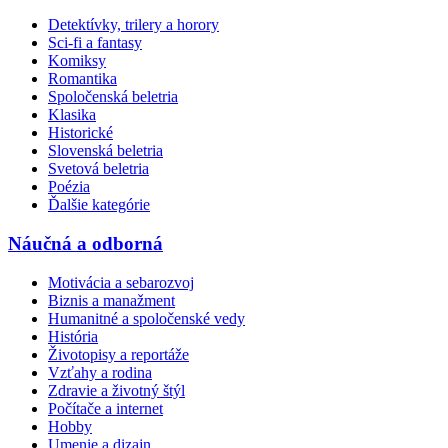
Detektívky, trilery a horory
Sci-fi a fantasy
Komiksy
Romantika
Spoločenská beletria
Klasika
Historické
Slovenská beletria
Svetová beletria
Poézia
Ďalšie kategórie
Náučná a odborná
Motivácia a sebarozvoj
Biznis a manažment
Humanitné a spoločenské vedy
História
Životopisy a reportáže
Vzťahy a rodina
Zdravie a životný štýl
Počítače a internet
Hobby
Umenie a dizajn