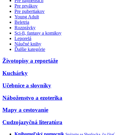
Pre najmenších
Pre prvákov
Pre pubertiakov
Young Adult
Beletria
Rozprávky
Sci-fi, fantasy a komiksy
Leporelá
Náučné knihy
Ďalšie kategórie
Životopisy a reportáže
Kuchárky
Učebnice a slovníky
Náboženstvo a ezoterika
Mapy a cestovanie
Cudzojazyčná literatúra
Knihomoľský pomocník
Spýtajte sa Sherlocka, čo čítať