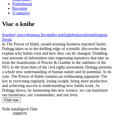
Podrobnosti
Recenzie
O autorovi
Viac o knihe
#osobný rozvoj
#zmena životného pohľadu
#sebavedomie
#zmena
života
In The Power of Habit, award-winning business reporterCharles
Duhigg takes us to the thrilling edge of scientific discoveries that
explain why habits exist and how they can be changed. Distilling
vast amounts of information into engrossing narratives that take us
from the boardrooms of Procter & Gamble to the sidelines of the
NFL to the front lines of the civil rights movement, Duhigg presents
a whole new understanding of human nature and its potential. At its
core, The Power of Habit contains an exhilarating argument: The
key to exercising regularly, losing weight, being more productive,
and achieving success is understanding how habits work. As
Duhigg shows, by harnessing this new science, we can transform
our businesses, our communities, and our lives.
Čítať viac
Naše katalógové číslo
2988979