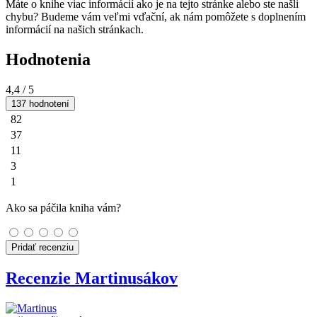
Máte o knihe viac informácií ako je na tejto stránke alebo ste našli
chybu? Budeme vám veľmi vďační, ak nám pomôžete s doplnením
informácií na našich stránkach.
Hodnotenia
4,4
/ 5
137 hodnotení
82
37
11
3
1
Ako sa páčila kniha vám?
Pridať recenziu
Recenzie Martinusákov