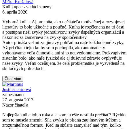
Miška Knížatová
Kníhkupec - vedúci zmeny
6. apríla 2020
Výborná kniha. Aj pre mňa, ako nečitateľa motivačnej a rozvojovej
literatúry to bolo užitočné a poučné. Kniha je rozčlenená na tri časti
a postupne rieši zvyky jednotlivcov, zvyky úspešných organizácií a
nakoniec sa zameriava na zvyky spoločenstiev.
Autor prináša veľmi zaujímavý pohľad na naše každodenné zvyky.
Až pri čítaní tejto knihy som pochopila, ako automaticky
vykonávame veľa činností a ani si to neuvedomujeme. Prekvapivým
zistením bolo, ako naše fyzické ale aj duševné zdravie ovplyvňuje
naše zvyky. Veľmi oceňujem, že celá problematika je vysvetlená na
skutočných príkladoch.
Čítať viac
Justína Jarinová
zamestnanec
27. augusta 2013
Názor čitateľa
Najlepšia kniha tohto roka a ja som ju ešte nestihla prečítať? Rýchlo
som to musela zmeniť. Sila zvyku je písaná zaujímavým štýlom a
zrozumiteľnou formou. Keď sa skúsite zamyslieť nad tým, koľko