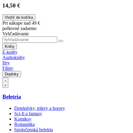
14,50 €
Vložiť do košíka
Pri nákupe nad 49 €
poštovné zadarmo
Vyhľadávanie
Knihy
E-knihy
Audioknihy
Hry
Filmy
Doplnky
Beletria
Detektívky, trilery a horory
Sci-fi a fantasy
Komiksy
Romantika
Spoločenská beletria