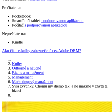
Prečítate na:
Pocketbook
Smartfón či tablet
s podporovanou aplikáciou
Počítač
s podporovanou aplikáciou
Neprečítate na:
Kindle
Ako čítať e-knihy zabezpečené cez Adobe DRM?
Knihy
Odborné a náučné
Biznis a manažment
Management
Marketingový manažment
Syla zvychky. Chomu my diemo tak, a ne inakshe v zhytti ta
bizesi