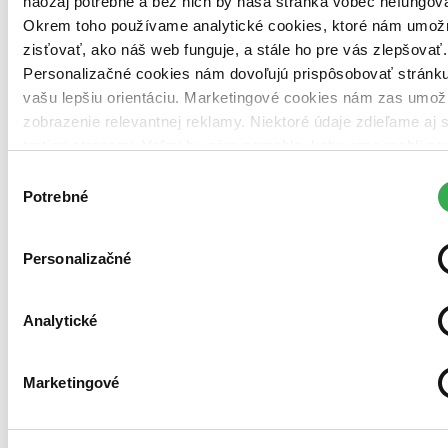
naozaj potrebné a bez nich by naša stránka vôbec nefungova
Okrem toho používame analytické cookies, ktoré nám umož
zisťovať, ako náš web funguje, a stále ho pre vás zlepšovať.
Personalizačné cookies nám dovoľujú prispôsobovať stránku
vašu lepšiu orientáciu. Marketingové cookies nám zas umož
Brožovaná väzba
zobrazenie relevantnej reklamy. Niektoré údaje zdieľame aj 
Poľština, 2025
Do 5 – 8 dní
tretími stranami. Veľmi by nám pomohlo, keby sme mohli po
Tento produkt momentálne nemáme na sklade, ale zvyčajne
všetky tieto cookies. Ďakujeme!
Výber
vám ho vieme zabezpečiť a odoslať do 5 – 8 dní. A
posnažíme sa aj trochu rýchlejšie!
Potrebné
súhlasu
13,00 €
Personalizačné
Vložiť do košíka
Analytické
Marketingové