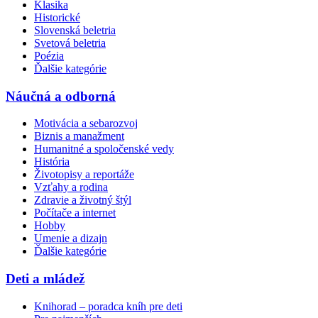
Klasika
Historické
Slovenská beletria
Svetová beletria
Poézia
Ďalšie kategórie
Náučná a odborná
Motivácia a sebarozvoj
Biznis a manažment
Humanitné a spoločenské vedy
História
Životopisy a reportáže
Vzťahy a rodina
Zdravie a životný štýl
Počítače a internet
Hobby
Umenie a dizajn
Ďalšie kategórie
Deti a mládež
Knihorad – poradca kníh pre deti