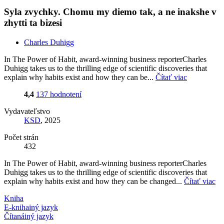
Syla zvychky. Chomu my diemo tak, a ne inakshe v
zhytti ta bizesi
Charles Duhigg
In The Power of Habit, award-winning business reporterCharles
Duhigg takes us to the thrilling edge of scientific discoveries that
explain why habits exist and how they can be...
Čítať viac
4,4
137 hodnotení
Vydavateľstvo
KSD
, 2025
Počet strán
432
In The Power of Habit, award-winning business reporterCharles
Duhigg takes us to the thrilling edge of scientific discoveries that
explain why habits exist and how they can be changed...
Čítať viac
Kniha
E-kniha
iný jazyk
Čítaná
iný jazyk