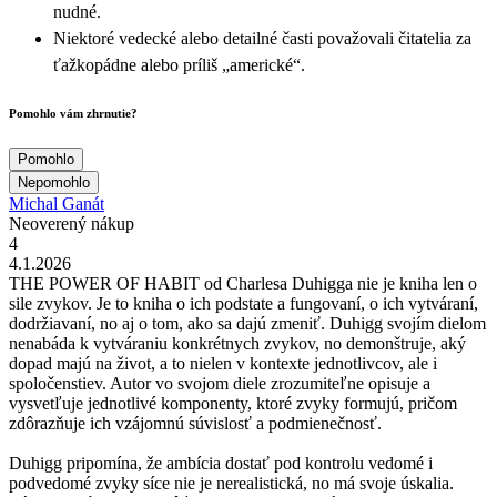
nudné.
Niektoré vedecké alebo detailné časti považovali čitatelia za
ťažkopádne alebo príliš „americké“.
Pomohlo vám zhrnutie?
Pomohlo
Nepomohlo
Michal Ganát
Neoverený nákup
4
4.1.2026
THE POWER OF HABIT od Charlesa Duhigga nie je kniha len o
sile zvykov. Je to kniha o ich podstate a fungovaní, o ich vytváraní,
dodržiavaní, no aj o tom, ako sa dajú zmeniť. Duhigg svojím dielom
nenabáda k vytváraniu konkrétnych zvykov, no demonštruje, aký
dopad majú na život, a to nielen v kontexte jednotlivcov, ale i
spoločenstiev. Autor vo svojom diele zrozumiteľne opisuje a
vysvetľuje jednotlivé komponenty, ktoré zvyky formujú, pričom
zdôrazňuje ich vzájomnú súvislosť a podmienečnosť.
Duhigg pripomína, že ambícia dostať pod kontrolu vedomé i
podvedomé zvyky síce nie je nerealistická, no má svoje úskalia.