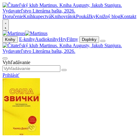
Doručenie
Kníhkupectvá
Knihovrátok
Poukážky
Knižný blog
Kontakt
E-knihy
Audioknihy
Hry
Filmy
Knihy
Doplnky
Vyhľadávanie
Prihlásiť