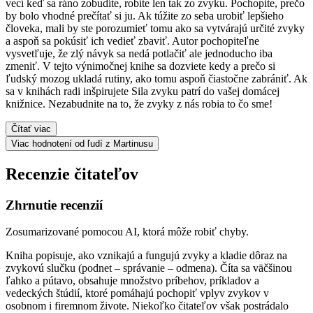
vecí keď sa ráno zobudíte, robíte len tak zo zvyku. Pochopíte, prečo
by bolo vhodné prečítať si ju. Ak túžite zo seba urobiť lepšieho
človeka, mali by ste porozumieť tomu ako sa vytvárajú určité zvyky
a aspoň sa pokúsiť ich vedieť zbaviť. Autor pochopiteľne
vysvetľuje, že zlý návyk sa nedá potlačiť ale jednoducho iba
zmeniť. V tejto výnimočnej knihe sa dozviete kedy a prečo si
ľudský mozog ukladá rutiny, ako tomu aspoň čiastočne zabrániť. Ak
sa v knihách radi inšpirujete Sila zvyku patrí do vašej domácej
knižnice. Nezabudnite na to, že zvyky z nás robia to čo sme!
Čítať viac
Viac hodnotení od ľudí z Martinusu
Recenzie čitateľov
Zhrnutie recenzií
Zosumarizované pomocou AI, ktorá môže robiť chyby.
Kniha popisuje, ako vznikajú a fungujú zvyky a kladie dôraz na
zvykovú slučku (podnet – správanie – odmena). Číta sa väčšinou
ľahko a pútavo, obsahuje množstvo príbehov, príkladov a
vedeckých štúdií, ktoré pomáhajú pochopiť vplyv zvykov v
osobnom i firemnom živote. Niekoľko čitateľov však postrádalo