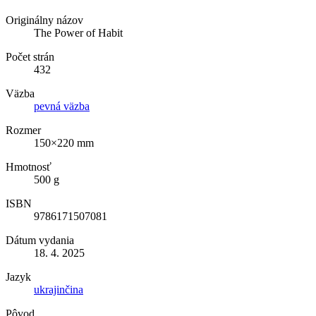
Originálny názov
The Power of Habit
Počet strán
432
Väzba
pevná väzba
Rozmer
150×220 mm
Hmotnosť
500 g
ISBN
9786171507081
Dátum vydania
18. 4. 2025
Jazyk
ukrajinčina
Pôvod