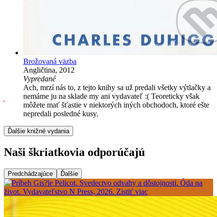
Brožovaná väzba
Angličtina, 2012
Vypredané
Ach, mrzí nás to, z tejto knihy sa už predali všetky výtlačky a
nemáme ju na sklade my ani vydavateľ :( Teoreticky však
môžete mať šťastie v niektorých iných obchodoch, ktoré ešte
nepredali posledné kusy.
Ďalšie knižné vydania
Naši škriatkovia odporúčajú
Predchádzajúce
Ďalšie