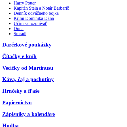
Harry Potter
Kapitán Stein a Notár Barbarič
Denník odvážneho bojka
Krimi Dominika Dána
Učím sa rozprávať
Duna
Smradi
Darčekové poukážky
Čítačky e-kníh
Vecičky od Martinusu
Káva, čaj a pochutiny
Hrnčeky a fľaše
Papiernictvo
Zápisníky a kalendáre
Hudba