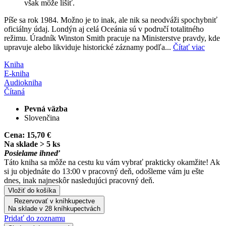
však môže líšiť.
Píše sa rok 1984. Možno je to inak, ale nik sa neodváži spochybniť
oficiálny údaj. Londýn aj celá Oceánia sú v područí totalitného
režimu. Úradník Winston Smith pracuje na Ministerstve pravdy, kde
upravuje alebo likviduje historické záznamy podľa...
Čítať viac
Kniha
E-kniha
Audiokniha
Čítaná
Pevná väzba
Slovenčina
Cena:
15,70 €
Na sklade > 5 ks
Posielame ihneď
Táto kniha sa môže na cestu ku vám vybrať prakticky okamžite! Ak
si ju objednáte do 13:00 v pracovný deň, odošleme vám ju ešte
dnes, inak najneskôr nasledujúci pracovný deň.
Vložiť do košíka
Rezervovať v kníhkupectve
Na sklade v 28 kníhkupectvách
Pridať do zoznamu