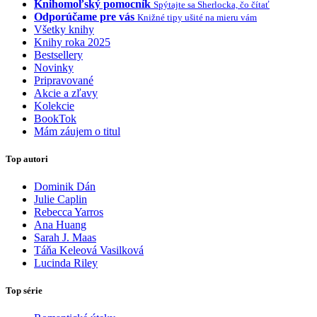
Knihomoľský pomocník
Spýtajte sa Sherlocka, čo čítať
Odporúčame pre vás
Knižné tipy ušité na mieru vám
Všetky knihy
Knihy roka 2025
Bestsellery
Novinky
Pripravované
Akcie a zľavy
Kolekcie
BookTok
Mám záujem o titul
Top autori
Dominik Dán
Julie Caplin
Rebecca Yarros
Ana Huang
Sarah J. Maas
Táňa Keleová Vasilková
Lucinda Riley
Top série