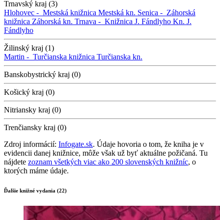
Trnavský kraj (3)
Hlohovec -
Mestská knižnica
Mestská kn.
Senica -
Záhorská
knižnica
Záhorská kn.
Trnava -
Knižnica J. Fándlyho
Kn. J.
Fándlyho
Žilinský kraj (1)
Martin -
Turčianska knižnica
Turčianska kn.
Banskobystrický kraj (0)
Košický kraj (0)
Nitriansky kraj (0)
Trenčiansky kraj (0)
Zdroj informácií:
Infogate.sk
. Údaje hovoria o tom, že kniha je v
evidencii danej knižnice, môže však už byť aktuálne požičaná. Tu
nájdete
zoznam všetkých viac ako 200 slovenských knižníc
, o
ktorých máme údaje.
Ďalšie knižné vydania (22)