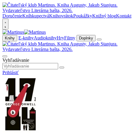
Doručenie
Kníhkupectvá
Knihovrátok
Poukážky
Knižný blog
Kontakt
E-knihy
Audioknihy
Hry
Filmy
Knihy
Doplnky
Vyhľadávanie
Prihlásiť