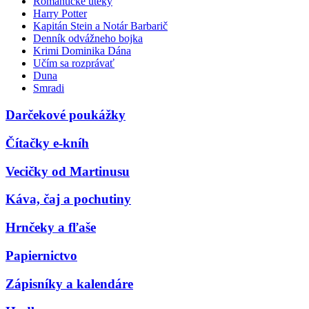
Romantické úteky
Harry Potter
Kapitán Stein a Notár Barbarič
Denník odvážneho bojka
Krimi Dominika Dána
Učím sa rozprávať
Duna
Smradi
Darčekové poukážky
Čítačky e-kníh
Vecičky od Martinusu
Káva, čaj a pochutiny
Hrnčeky a fľaše
Papiernictvo
Zápisníky a kalendáre