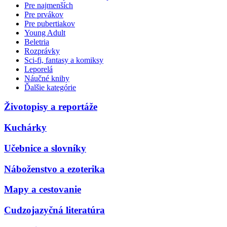
Pre najmenších
Pre prvákov
Pre pubertiakov
Young Adult
Beletria
Rozprávky
Sci-fi, fantasy a komiksy
Leporelá
Náučné knihy
Ďalšie kategórie
Životopisy a reportáže
Kuchárky
Učebnice a slovníky
Náboženstvo a ezoterika
Mapy a cestovanie
Cudzojazyčná literatúra