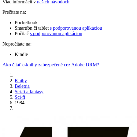
Viac informácií v
našich návodoch
Prečítate na:
Pocketbook
Smartfón či tablet
s podporovanou aplikáciou
Počítač
s podporovanou aplikáciou
Neprečítate na:
Kindle
Ako čítať e-knihy zabezpečené cez Adobe DRM?
Knihy
Beletria
Sci-fi a fantasy
Sci-fi
1984