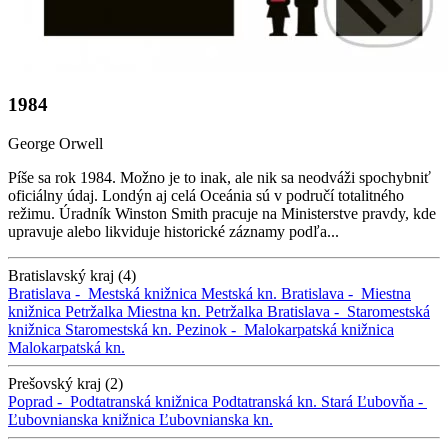
1984
George Orwell
Píše sa rok 1984. Možno je to inak, ale nik sa neodváži spochybniť
oficiálny údaj. Londýn aj celá Oceánia sú v područí totalitného
režimu. Úradník Winston Smith pracuje na Ministerstve pravdy, kde
upravuje alebo likviduje historické záznamy podľa...
Bratislavský kraj (4)
Bratislava -
Mestská knižnica
Mestská kn.
Bratislava -
Miestna
knižnica Petržalka
Miestna kn. Petržalka
Bratislava -
Staromestská
knižnica
Staromestská kn.
Pezinok -
Malokarpatská knižnica
Malokarpatská kn.
Prešovský kraj (2)
Poprad -
Podtatranská knižnica
Podtatranská kn.
Stará Ľubovňa -
Ľubovnianska knižnica
Ľubovnianska kn.