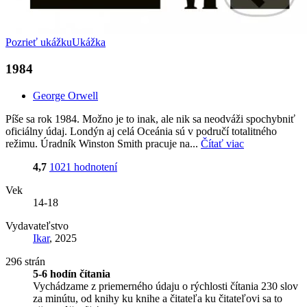
Pozrieť ukážku
Ukážka
1984
George Orwell
Píše sa rok 1984. Možno je to inak, ale nik sa neodváži spochybniť
oficiálny údaj. Londýn aj celá Oceánia sú v područí totalitného
režimu. Úradník Winston Smith pracuje na...
Čítať viac
4,7
1021 hodnotení
Vek
14-18
Vydavateľstvo
Ikar
, 2025
296 strán
5-6 hodín čítania
Vychádzame z priemerného údaju o rýchlosti čítania 230 slov
za minútu, od knihy ku knihe a čitateľa ku čitateľovi sa to