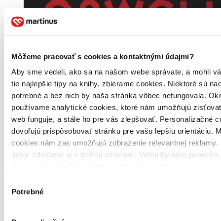
Môžeme pracovať s cookies a kontaktnými údajmi?
Aby sme vedeli, ako sa na našom webe správate, a mohli v
tie najlepšie tipy na knihy, zbierame cookies. Niektoré sú na
potrebné a bez nich by naša stránka vôbec nefungovala. Ok
používame analytické cookies, ktoré nám umožňujú zisťovať
web funguje, a stále ho pre vás zlepšovať. Personalizačné 
dovoľujú prispôsobovať stránku pre vašu lepšiu orientáciu. 
cookies nám zas umožňujú zobrazenie relevantnej reklamy. 
údaje zdieľame aj s tretími stranami. Veľmi by nám pomohlo
mohli používať všetky tieto cookies. Ďakujeme!
Výber
Potrebné
súhlasu