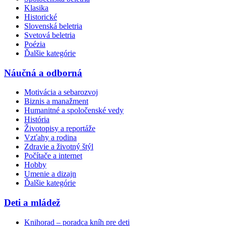
Klasika
Historické
Slovenská beletria
Svetová beletria
Poézia
Ďalšie kategórie
Náučná a odborná
Motivácia a sebarozvoj
Biznis a manažment
Humanitné a spoločenské vedy
História
Životopisy a reportáže
Vzťahy a rodina
Zdravie a životný štýl
Počítače a internet
Hobby
Umenie a dizajn
Ďalšie kategórie
Deti a mládež
Knihorad – poradca kníh pre deti