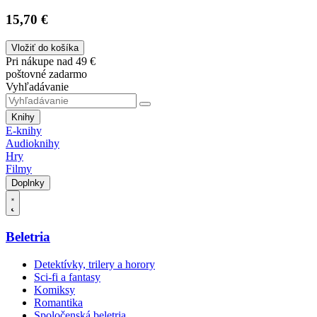
15,70 €
Vložiť do košíka
Pri nákupe nad 49 €
poštovné zadarmo
Vyhľadávanie
Knihy
E-knihy
Audioknihy
Hry
Filmy
Doplnky
Beletria
Detektívky, trilery a horory
Sci-fi a fantasy
Komiksy
Romantika
Spoločenská beletria