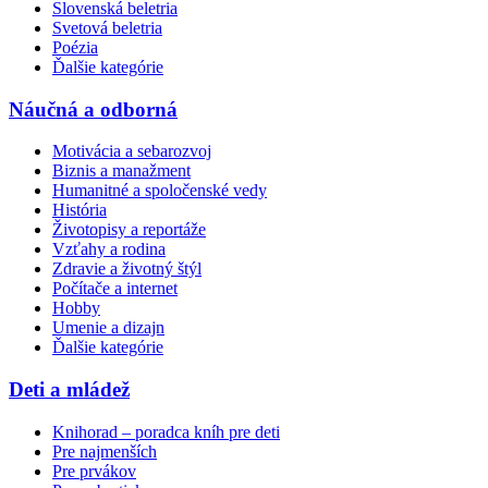
Slovenská beletria
Svetová beletria
Poézia
Ďalšie kategórie
Náučná a odborná
Motivácia a sebarozvoj
Biznis a manažment
Humanitné a spoločenské vedy
História
Životopisy a reportáže
Vzťahy a rodina
Zdravie a životný štýl
Počítače a internet
Hobby
Umenie a dizajn
Ďalšie kategórie
Deti a mládež
Knihorad – poradca kníh pre deti
Pre najmenších
Pre prvákov