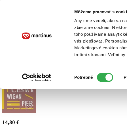
Doručenie
Kníhkupectvá
Knihovrátok
Poukážky
Knižný blog
Kontakt
Môžeme pracovať s cooki
Aby sme vedeli, ako sa na 
zbierame cookies. Niektor
E-knihy
Audioknihy
Hry
Filmy
Knihy
Doplnky
toho používame analytické
vás zlepšovať. Personaliz
Vyhľadávanie
Marketingové cookies nám 
tretími stranami. Veľmi b
Prihlásiť
Výber
Potrebné
P
súhlasu
14,80 €