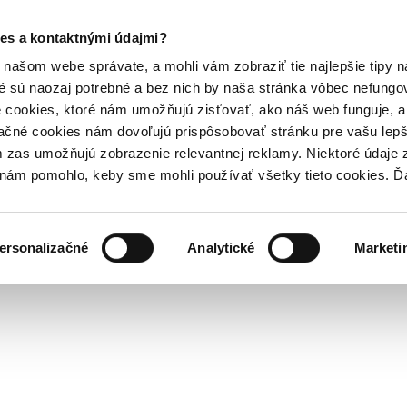
es a kontaktnými údajmi?
našom webe správate, a mohli vám zobraziť tie najlepšie tipy n
é sú naozaj potrebné a bez nich by naša stránka vôbec nefung
 cookies, ktoré nám umožňujú zisťovať, ako náš web funguje, a 
ačné cookies nám dovoľujú prispôsobovať stránku pre vašu lepši
zas umožňujú zobrazenie relevantnej reklamy. Niektoré údaje z
y nám pomohlo, keby sme mohli používať všetky tieto cookies. 
ersonalizačné
Analytické
Marketi