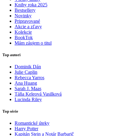
Knihy roka 2025
Bestsellery
Novinky
Pripravované
Akcie a zľavy
Kolekcie
BookTok
Mám záujem o titul
Top autori
Dominik Dán
Julie Caplin
Rebecca Yarros
Ana Huang
Sarah J. Maas
Táňa Keleová Vasilková
Lucinda Riley
Top série
Romantické úteky
Harry Potter
Kapitán Stein a Notár Barbarič