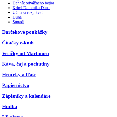
Denník odvážneho bojka
Krimi Dominika Dána
Učím sa rozprávať
Duna
Smradi
Darčekové poukážky
Čítačky e-kníh
Vecičky od Martinusu
Káva, čaj a pochutiny
Hrnčeky a fľaše
Papiernictvo
Zápisníky a kalendáre
Hudba