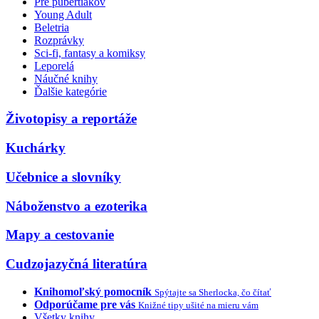
Pre pubertiakov
Young Adult
Beletria
Rozprávky
Sci-fi, fantasy a komiksy
Leporelá
Náučné knihy
Ďalšie kategórie
Životopisy a reportáže
Kuchárky
Učebnice a slovníky
Náboženstvo a ezoterika
Mapy a cestovanie
Cudzojazyčná literatúra
Knihomoľský pomocník
Spýtajte sa Sherlocka, čo čítať
Odporúčame pre vás
Knižné tipy ušité na mieru vám
Všetky knihy