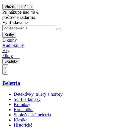
Vložiť do košíka
Pri nákupe nad 49 €
poštovné zadarmo
Vyhľadávanie
Knihy
E-knihy
Audioknihy
Hry
Filmy
Doplnky
Beletria
Detektívky, trilery a horory
Sci-fi a fantasy
Komiksy
Romantika
Spoločenská beletria
Klasika
Historické