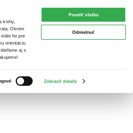
Povoliť všetko
a knihy,
ovala. Okrem
Odmietnuť
stále ho pre
u orientáciu.
dieľame aj s
Ďakujeme!
ngové
Zobraziť detaily