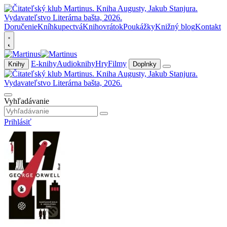
Doručenie
Kníhkupectvá
Knihovrátok
Poukážky
Knižný blog
Kontakt
E-knihy
Audioknihy
Hry
Filmy
Knihy
Doplnky
Vyhľadávanie
Prihlásiť