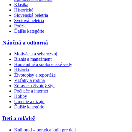
Klasika
Historické
Slovenská beletria
Svetová beletria
Poézia
Ďalšie kategórie
Náučná a odborná
Motivácia a sebarozvoj
Biznis a manažment
Humanitné a spoločenské vedy
História
Životopisy a reportáže
Vzťahy a rodina
Zdravie a životný štýl
Počítače a internet
Hobby
Umenie a dizajn
Ďalšie kategórie
Deti a mládež
Knihorad – poradca kníh pre deti