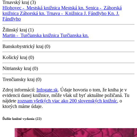
Trnavský kraj (3)
Hlohovec -
Mestská knižnica
Mestská kn.
Senica -
Záhorská
knižnica
Záhorská kn.
Trnava -
Knižnica J. Fándlyho
Kn. J.
Fándlyho
Žilinský kraj (1)
Martin -
Turčianska knižnica
Turčianska kn.
Banskobystrický kraj (0)
Košický kraj (0)
Nitriansky kraj (0)
Trenčiansky kraj (0)
Zdroj informácií:
Infogate.sk
. Údaje hovoria o tom, že kniha je v
evidencii danej knižnice, môže však už byť aktuálne požičaná. Tu
nájdete
zoznam všetkých viac ako 200 slovenských knižníc
, o
ktorých máme údaje.
Ďalšie knižné vydania (22)