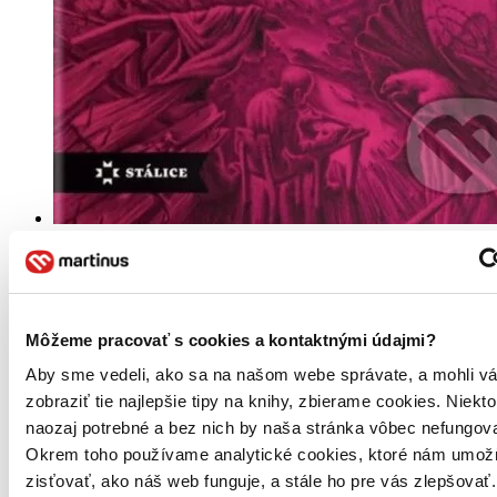
Pevná väzba
Slovenčina, 2024
Na sklade 1 ks
Túto knihu máme síce aktuálne na sklade, máme však už iba
posledné kusy. Ak ju chcete mať rýchlo, ponáhľajte sa!
Dodanie ďalších môže trvať dlhšie, zvyčajne do piatich dní.
Môžeme pracovať s cookies a kontaktnými údajmi?
Aby sme vedeli, ako sa na našom webe správate, a mohli v
18,60 €
zobraziť tie najlepšie tipy na knihy, zbierame cookies. Niekt
Vložiť do košíka
naozaj potrebné a bez nich by naša stránka vôbec nefungova
Okrem toho používame analytické cookies, ktoré nám umož
zisťovať, ako náš web funguje, a stále ho pre vás zlepšovať.