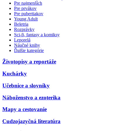
Pre najmenších
Pre prvákov
Pre pubertiakov
Young Adult
Beletria
Rozprávky
Sci-fi, fantasy a komiksy
Leporelá
Náučné knihy
Ďalšie kategórie
Životopisy a reportáže
Kuchárky
Učebnice a slovníky
Náboženstvo a ezoterika
Mapy a cestovanie
Cudzojazyčná literatúra