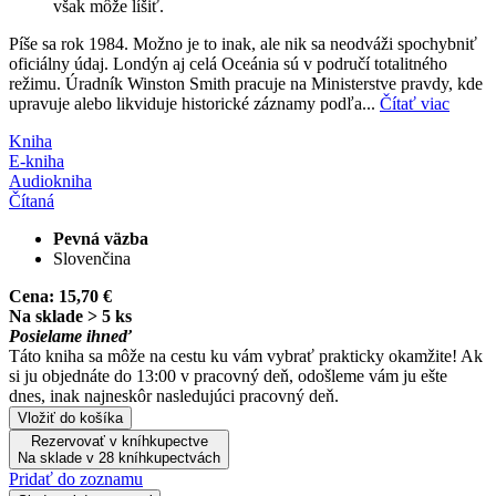
však môže líšiť.
Píše sa rok 1984. Možno je to inak, ale nik sa neodváži spochybniť
oficiálny údaj. Londýn aj celá Oceánia sú v područí totalitného
režimu. Úradník Winston Smith pracuje na Ministerstve pravdy, kde
upravuje alebo likviduje historické záznamy podľa...
Čítať viac
Kniha
E-kniha
Audiokniha
Čítaná
Pevná väzba
Slovenčina
Cena:
15,70 €
Na sklade > 5 ks
Posielame ihneď
Táto kniha sa môže na cestu ku vám vybrať prakticky okamžite! Ak
si ju objednáte do 13:00 v pracovný deň, odošleme vám ju ešte
dnes, inak najneskôr nasledujúci pracovný deň.
Vložiť do košíka
Rezervovať v kníhkupectve
Na sklade v 28 kníhkupectvách
Pridať do zoznamu