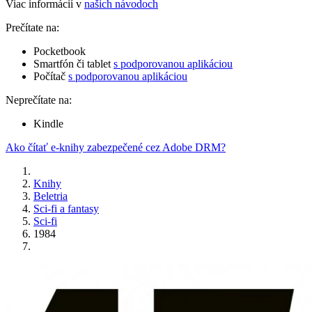
Viac informácií v
našich návodoch
Prečítate na:
Pocketbook
Smartfón či tablet
s podporovanou aplikáciou
Počítač
s podporovanou aplikáciou
Neprečítate na:
Kindle
Ako čítať e-knihy zabezpečené cez Adobe DRM?
Knihy
Beletria
Sci-fi a fantasy
Sci-fi
1984