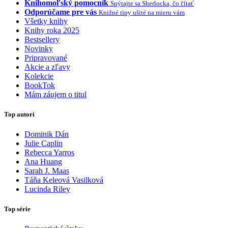
Knihomoľský pomocník
Spýtajte sa Sherlocka, čo čítať
Odporúčame pre vás
Knižné tipy ušité na mieru vám
Všetky knihy
Knihy roka 2025
Bestsellery
Novinky
Pripravované
Akcie a zľavy
Kolekcie
BookTok
Mám záujem o titul
Top autori
Dominik Dán
Julie Caplin
Rebecca Yarros
Ana Huang
Sarah J. Maas
Táňa Keleová Vasilková
Lucinda Riley
Top série