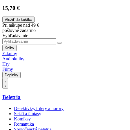
15,70 €
Vložiť do košíka
Pri nákupe nad 49 €
poštovné zadarmo
Vyhľadávanie
Knihy
E-knihy
Audioknihy
Hry
Filmy
Doplnky
Beletria
Detektívky, trilery a horory
Sci-fi a fantasy
Komiksy
Romantika
Spoločenská beletria