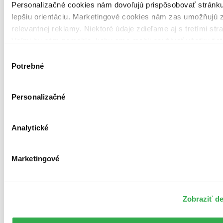
Personalizačné cookies nám dovoľujú prispôsobovať stránk
lepšiu orientáciu. Marketingové cookies nám zas umožňujú 
relevantnej reklamy. Niektoré údaje zdieľame aj s tretími str
Veľmi by nám pomohlo, keby sme mohli používať všetky tiet
Ďakujeme!
Výber
Potrebné
súhlasu
Personalizačné
Analytické
Marketingové
Zobraziť de