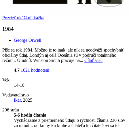
Pozrieť ukážku
Ukážka
1984
George Orwell
Píše sa rok 1984. Možno je to inak, ale nik sa neodváži spochybniť
oficiálny údaj. Londýn aj celá Oceánia sú v područí totalitného
režimu. Úradník Winston Smith pracuje na...
Čítať viac
4,7
1021 hodnotení
Vek
14-18
Vydavateľstvo
Ikar
, 2025
296 strán
5-6 hodín čítania
Vychádzame z priemerného údaju o rýchlosti čítania 230 slov
za minútu, od knihy ku knihe a čitateľa ku čitateľovi sa to