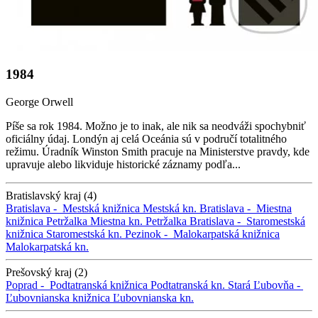
1984
George Orwell
Píše sa rok 1984. Možno je to inak, ale nik sa neodváži spochybniť
oficiálny údaj. Londýn aj celá Oceánia sú v područí totalitného
režimu. Úradník Winston Smith pracuje na Ministerstve pravdy, kde
upravuje alebo likviduje historické záznamy podľa...
Bratislavský kraj (4)
Bratislava -
Mestská knižnica
Mestská kn.
Bratislava -
Miestna
knižnica Petržalka
Miestna kn. Petržalka
Bratislava -
Staromestská
knižnica
Staromestská kn.
Pezinok -
Malokarpatská knižnica
Malokarpatská kn.
Prešovský kraj (2)
Poprad -
Podtatranská knižnica
Podtatranská kn.
Stará Ľubovňa -
Ľubovnianska knižnica
Ľubovnianska kn.