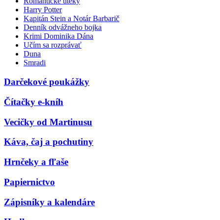
Romantické úteky
Harry Potter
Kapitán Stein a Notár Barbarič
Denník odvážneho bojka
Krimi Dominika Dána
Učím sa rozprávať
Duna
Smradi
Darčekové poukážky
Čítačky e-kníh
Vecičky od Martinusu
Káva, čaj a pochutiny
Hrnčeky a fľaše
Papiernictvo
Zápisníky a kalendáre