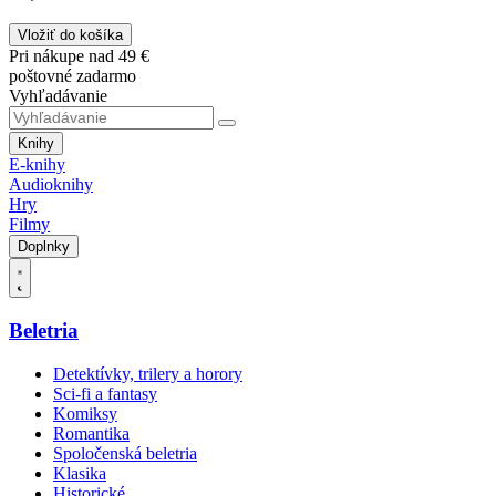
Vložiť do košíka
Pri nákupe nad 49 €
poštovné zadarmo
Vyhľadávanie
Knihy
E-knihy
Audioknihy
Hry
Filmy
Doplnky
Beletria
Detektívky, trilery a horory
Sci-fi a fantasy
Komiksy
Romantika
Spoločenská beletria
Klasika
Historické