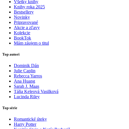
Všetky knihy
Knihy roka 2025
Bestsellery
Novinky
Pripravované
Akcie a zľavy
Kolekcie
BookTok
Mám záujem o titul
Top autori
Dominik Dán
Julie Caplin
Rebecca Yarros
Ana Huang
Sarah J. Maas
Táňa Keleová Vasilková
Lucinda Riley
Top série
Romantické úteky
Harry Potter