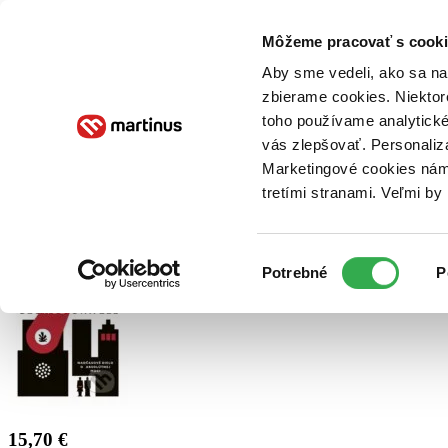
Doručenie
Kníhkupectvá
Knihovrátok
Poukážky
Knižný blog
Kontakt
Môžeme pracovať s cooki
Aby sme vedeli, ako sa na 
zbierame cookies. Niektor
E-knihy
Audioknihy
Hry
Filmy
Knihy
Doplnky
toho používame analytické
vás zlepšovať. Personaliz
Vyhľadávanie
Marketingové cookies nám 
tretími stranami. Veľmi b
Prihlásiť
Výber
Potrebné
P
súhlasu
15,70 €