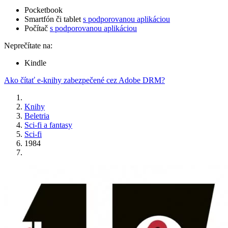
Pocketbook
Smartfón či tablet
s podporovanou aplikáciou
Počítač
s podporovanou aplikáciou
Neprečítate na:
Kindle
Ako čítať e-knihy zabezpečené cez Adobe DRM?
Knihy
Beletria
Sci-fi a fantasy
Sci-fi
1984