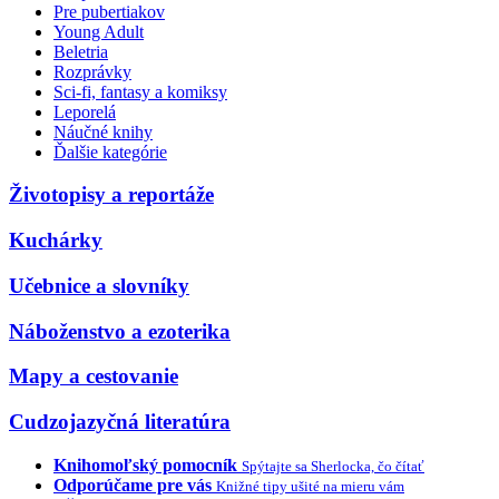
Pre pubertiakov
Young Adult
Beletria
Rozprávky
Sci-fi, fantasy a komiksy
Leporelá
Náučné knihy
Ďalšie kategórie
Životopisy a reportáže
Kuchárky
Učebnice a slovníky
Náboženstvo a ezoterika
Mapy a cestovanie
Cudzojazyčná literatúra
Knihomoľský pomocník
Spýtajte sa Sherlocka, čo čítať
Odporúčame pre vás
Knižné tipy ušité na mieru vám