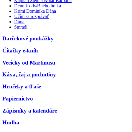
Kapitán Stein a Notár Barbarič
Denník odvážneho bojka
Krimi Dominika Dána
Učím sa rozprávať
Duna
Smradi
Darčekové poukážky
Čítačky e-kníh
Vecičky od Martinusu
Káva, čaj a pochutiny
Hrnčeky a fľaše
Papiernictvo
Zápisníky a kalendáre
Hudba