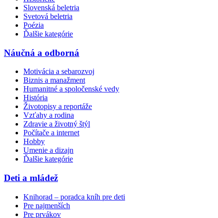
Slovenská beletria
Svetová beletria
Poézia
Ďalšie kategórie
Náučná a odborná
Motivácia a sebarozvoj
Biznis a manažment
Humanitné a spoločenské vedy
História
Životopisy a reportáže
Vzťahy a rodina
Zdravie a životný štýl
Počítače a internet
Hobby
Umenie a dizajn
Ďalšie kategórie
Deti a mládež
Knihorad – poradca kníh pre deti
Pre najmenších
Pre prvákov