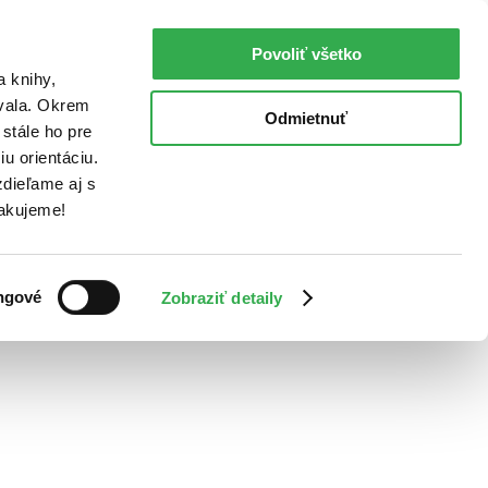
Povoliť všetko
a knihy,
ovala. Okrem
Odmietnuť
stále ho pre
u orientáciu.
dieľame aj s
Ďakujeme!
ngové
Zobraziť detaily