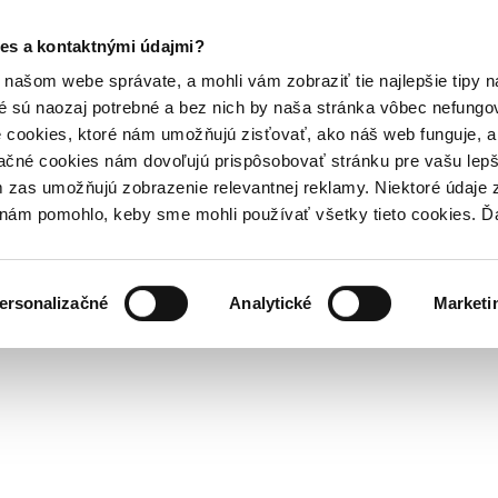
es a kontaktnými údajmi?
našom webe správate, a mohli vám zobraziť tie najlepšie tipy n
é sú naozaj potrebné a bez nich by naša stránka vôbec nefung
 cookies, ktoré nám umožňujú zisťovať, ako náš web funguje, a 
ačné cookies nám dovoľujú prispôsobovať stránku pre vašu lepši
zas umožňujú zobrazenie relevantnej reklamy. Niektoré údaje z
y nám pomohlo, keby sme mohli používať všetky tieto cookies. 
ersonalizačné
Analytické
Marketi