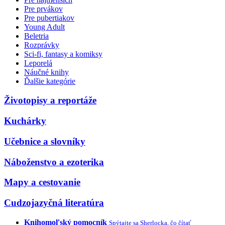
Pre prvákov
Pre pubertiakov
Young Adult
Beletria
Rozprávky
Sci-fi, fantasy a komiksy
Leporelá
Náučné knihy
Ďalšie kategórie
Životopisy a reportáže
Kuchárky
Učebnice a slovníky
Náboženstvo a ezoterika
Mapy a cestovanie
Cudzojazyčná literatúra
Knihomoľský pomocník
Spýtajte sa Sherlocka, čo čítať