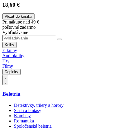
18,60 €
Vložiť do košíka
Pri nákupe nad 49 €
poštovné zadarmo
Vyhľadávanie
Knihy
E-knihy
Audioknihy
Hry
Filmy
Doplnky
Beletria
Detektívky, trilery a horory
Sci-fi a fantasy
Komiksy
Romantika
Spoločenská beletria