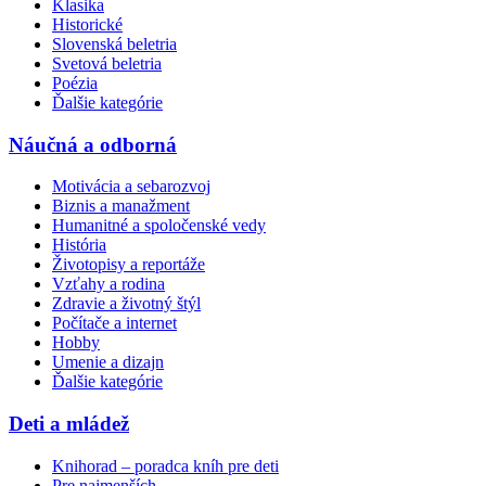
Klasika
Historické
Slovenská beletria
Svetová beletria
Poézia
Ďalšie kategórie
Náučná a odborná
Motivácia a sebarozvoj
Biznis a manažment
Humanitné a spoločenské vedy
História
Životopisy a reportáže
Vzťahy a rodina
Zdravie a životný štýl
Počítače a internet
Hobby
Umenie a dizajn
Ďalšie kategórie
Deti a mládež
Knihorad – poradca kníh pre deti
Pre najmenších