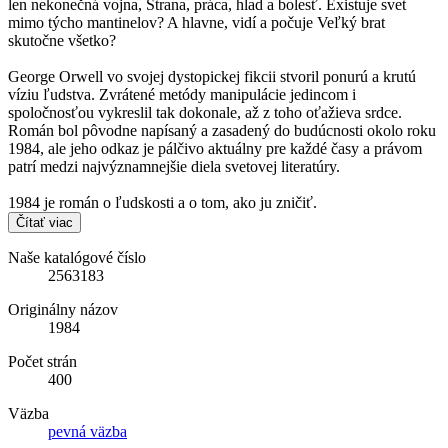
len nekonečná vojna, Strana, práca, hlad a bolesť. Existuje svet
mimo týcho mantinelov? A hlavne, vidí a počuje Veľký brat
skutočne všetko?
George Orwell vo svojej dystopickej fikcii stvoril ponurú a krutú
víziu ľudstva. Zvrátené metódy manipulácie jedincom i
spoločnosťou vykreslil tak dokonale, až z toho oťažieva srdce.
Román bol pôvodne napísaný a zasadený do budúcnosti okolo roku
1984, ale jeho odkaz je pálčivo aktuálny pre každé časy a právom
patrí medzi najvýznamnejšie diela svetovej literatúry.
1984 je román o ľudskosti a o tom, ako ju zničiť.
Čítať viac
Naše katalógové číslo
2563183
Originálny názov
1984
Počet strán
400
Väzba
pevná väzba