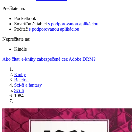
Prečítate na:
Pocketbook
Smartfón či tablet
s podporovanou aplikáciou
Počítač
s podporovanou aplikáciou
Neprečítate na:
Kindle
Ako čítať e-knihy zabezpečené cez Adobe DRM?
Knihy
Beletria
Sci-fi a fantasy
Sci-fi
1984