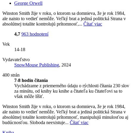
George Orwell
Winston Smith žije v roku, o ktorom sa domnieva, že je rok 1984,
ale naisto to vedieť nemôže. Veľký brat a jediná politická Strana v
absolútnej totalite kontrolujú prítomnosť,...
Čítať viac
4,7
963 hodnotení
Vek
14-18
Vydavateľstvo
SnowMouse Publishing
, 2024
400 strán
7-8 hodín čítania
Vychádzame z priemerného údaju o rýchlosti čítania 230 slov
za minútu, od knihy ku knihe a čitateľa ku čitateľovi sa to
však môže líšiť.
Winston Smith žije v roku, o ktorom sa domnieva, že je rok 1984,
ale naisto to vedieť nemôže. Veľký brat a jediná politická Strana v
absolútnej totalite kontrolujú prítomnosť, manipulujú minulosťou aj
budúcnosťou. Sloboda neexistuje...
Čítať viac
Kniha