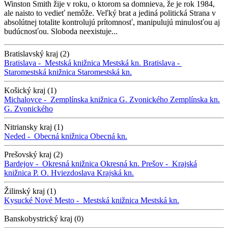
Winston Smith žije v roku, o ktorom sa domnieva, že je rok 1984,
ale naisto to vedieť nemôže. Veľký brat a jediná politická Strana v
absolútnej totalite kontrolujú prítomnosť, manipulujú minulosťou aj
budúcnosťou. Sloboda neexistuje...
Bratislavský kraj (2)
Bratislava -
Mestská knižnica
Mestská kn.
Bratislava -
Staromestská knižnica
Staromestská kn.
Košický kraj (1)
Michalovce -
Zemplínska knižnica G. Zvonického
Zemplínska kn.
G. Zvonického
Nitriansky kraj (1)
Neded -
Obecná knižnica
Obecná kn.
Prešovský kraj (2)
Bardejov -
Okresná knižnica
Okresná kn.
Prešov -
Krajská
knižnica P. O. Hviezdoslava
Krajská kn.
Žilinský kraj (1)
Kysucké Nové Mesto -
Mestská knižnica
Mestská kn.
Banskobystrický kraj (0)