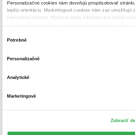
Personalizačné cookies nám dovoľujú prispôsobovať stránk
lepšiu orientáciu. Marketingové cookies nám zas umožňujú 
relevantnej reklamy. Niektoré údaje zdieľame aj s tretími str
Veľmi by nám pomohlo, keby sme mohli používať všetky tiet
Ďakujeme!
Výber
Potrebné
súhlasu
Personalizačné
Analytické
Marketingové
Zobraziť de