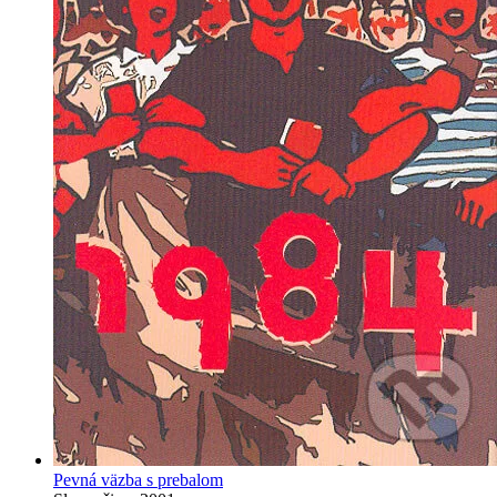
Pevná väzba s prebalom