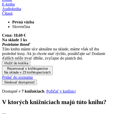
E-kniha
Audiokniha
Čítaná
Pevná väzba
Slovenčina
Cena:
18,60 €
Na sklade 1 ks
Posielame ihneď
Túto knihu máme síce aktuálne na sklade, máme však už iba
posledné kusy. Ak ju chcete mať rýchlo, ponáhľajte sa! Dodanie
ďalších môže trvať dlhšie, zvyčajne do piatich dní.
Vložiť do košíka
Rezervovať v kníhkupectve
Na sklade v 23 kníhkupectvách
Pridať do zoznamu
Sledovať dostupnosť
Dostupné v
7 knižniciach
.
Požičať v knižnici
V ktorých knižniciach majú túto knihu?