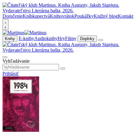
Doručenie
Kníhkupectvá
Knihovrátok
Poukážky
Knižný blog
Kontakt
E-knihy
Audioknihy
Hry
Filmy
Knihy
Doplnky
Vyhľadávanie
Prihlásiť