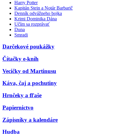
Harry Potter
Kapitán Stein a Notár Barbarič
Denník odvážneho bojka
Krimi Dominika Dána
Učím sa rozprávať
Duna
Smradi
Darčekové poukážky
Čítačky e-kníh
Vecičky od Martinusu
Káva, čaj a pochutiny
Hrnčeky a fľaše
Papiernictvo
Zápisníky a kalendáre
Hudba