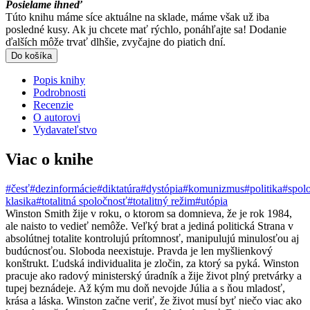
Posielame ihneď
Túto knihu máme síce aktuálne na sklade, máme však už iba
posledné kusy. Ak ju chcete mať rýchlo, ponáhľajte sa! Dodanie
ďalších môže trvať dlhšie, zvyčajne do piatich dní.
Do košíka
Popis knihy
Podrobnosti
Recenzie
O autorovi
Vydavateľstvo
Viac o knihe
#česť
#dezinformácie
#diktatúra
#dystópia
#komunizmus
#politika
#spol
klasika
#totalitná spoločnosť
#totalitný režim
#utópia
Winston Smith žije v roku, o ktorom sa domnieva, že je rok 1984,
ale naisto to vedieť nemôže. Veľký brat a jediná politická Strana v
absolútnej totalite kontrolujú prítomnosť, manipulujú minulosťou aj
budúcnosťou. Sloboda neexistuje. Pravda je len myšlienkový
konštrukt. Ľudská individualita je zločin, za ktorý sa pyká. Winston
pracuje ako radový ministerský úradník a žije život plný pretvárky a
tupej beznádeje. Až kým mu doň nevojde Júlia a s ňou mladosť,
krása a láska. Winston začne veriť, že život musí byť niečo viac ako