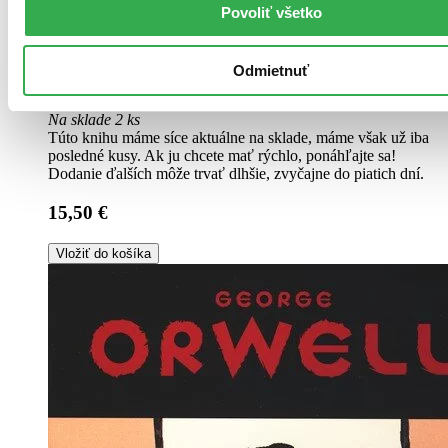
Povoliť všetko
Odmietnuť
Pevná väzba s prebalom
Slovenčina, 2013
Na sklade 2 ks
Túto knihu máme síce aktuálne na sklade, máme však už iba
posledné kusy. Ak ju chcete mať rýchlo, ponáhľajte sa!
Dodanie ďalších môže trvať dlhšie, zvyčajne do piatich dní.
15,50 €
Vložiť do košíka