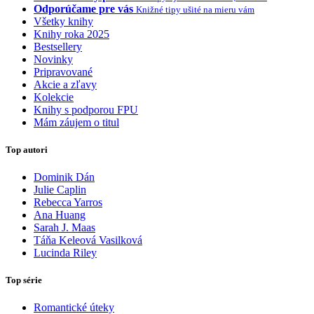
Odporúčame pre vás
Knižné tipy ušité na mieru vám
Všetky knihy
Knihy roka 2025
Bestsellery
Novinky
Pripravované
Akcie a zľavy
Kolekcie
Knihy s podporou FPU
Mám záujem o titul
Top autori
Dominik Dán
Julie Caplin
Rebecca Yarros
Ana Huang
Sarah J. Maas
Táňa Keleová Vasilková
Lucinda Riley
Top série
Romantické úteky