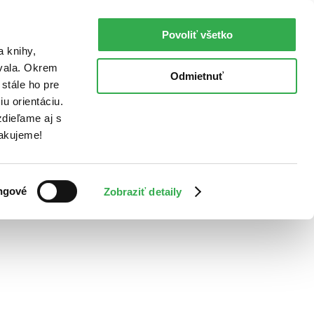
Povoliť všetko
a knihy,
ovala. Okrem
Odmietnuť
stále ho pre
u orientáciu.
dieľame aj s
Ďakujeme!
ngové
Zobraziť detaily