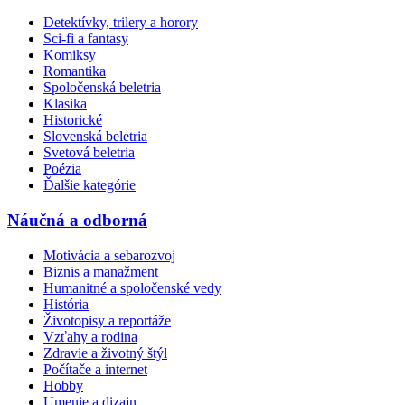
Detektívky, trilery a horory
Sci-fi a fantasy
Komiksy
Romantika
Spoločenská beletria
Klasika
Historické
Slovenská beletria
Svetová beletria
Poézia
Ďalšie kategórie
Náučná a odborná
Motivácia a sebarozvoj
Biznis a manažment
Humanitné a spoločenské vedy
História
Životopisy a reportáže
Vzťahy a rodina
Zdravie a životný štýl
Počítače a internet
Hobby
Umenie a dizajn