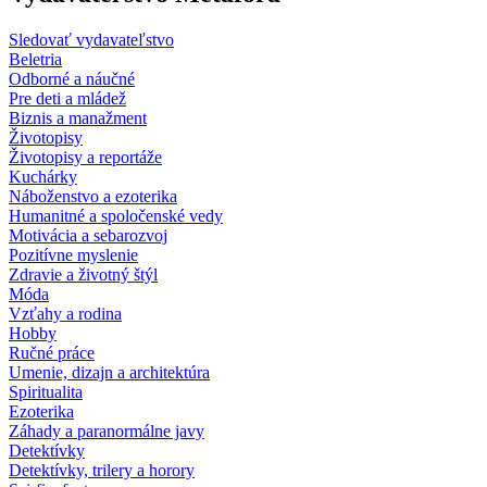
Sledovať vydavateľstvo
Beletria
Odborné a náučné
Pre deti a mládež
Biznis a manažment
Životopisy
Životopisy a reportáže
Kuchárky
Náboženstvo a ezoterika
Humanitné a spoločenské vedy
Motivácia a sebarozvoj
Pozitívne myslenie
Zdravie a životný štýl
Móda
Vzťahy a rodina
Hobby
Ručné práce
Umenie, dizajn a architektúra
Spiritualita
Ezoterika
Záhady a paranormálne javy
Detektívky
Detektívky, trilery a horory