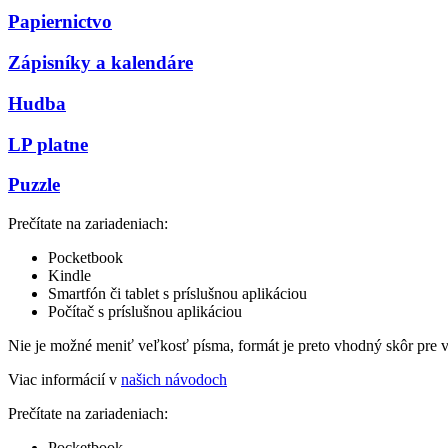
Papiernictvo
Zápisníky a kalendáre
Hudba
LP platne
Puzzle
Prečítate na zariadeniach:
Pocketbook
Kindle
Smartfón či tablet s príslušnou aplikáciou
Počítač s príslušnou aplikáciou
Nie je možné meniť veľkosť písma, formát je preto vhodný skôr pre 
Viac informácií v
našich návodoch
Prečítate na zariadeniach:
Pocketbook