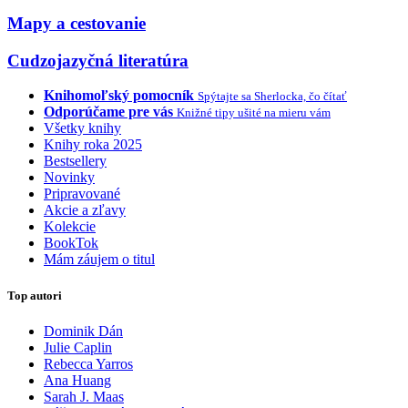
Mapy a cestovanie
Cudzojazyčná literatúra
Knihomoľský pomocník
Spýtajte sa Sherlocka, čo čítať
Odporúčame pre vás
Knižné tipy ušité na mieru vám
Všetky knihy
Knihy roka 2025
Bestsellery
Novinky
Pripravované
Akcie a zľavy
Kolekcie
BookTok
Mám záujem o titul
Top autori
Dominik Dán
Julie Caplin
Rebecca Yarros
Ana Huang
Sarah J. Maas