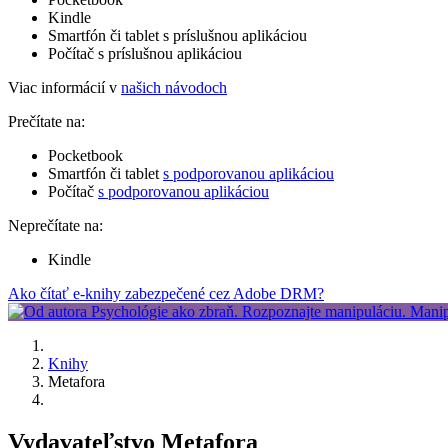
Kindle
Smartfón či tablet s príslušnou aplikáciou
Počítač s príslušnou aplikáciou
Viac informácií v
našich návodoch
Prečítate na:
Pocketbook
Smartfón či tablet
s podporovanou aplikáciou
Počítač
s podporovanou aplikáciou
Neprečítate na:
Kindle
Ako čítať e-knihy zabezpečené cez Adobe DRM?
Knihy
Metafora
Vydavateľstvo Metafora