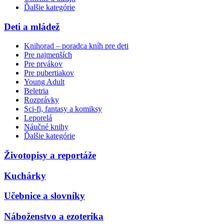
Ďalšie kategórie
Deti a mládež
Knihorad – poradca kníh pre deti
Pre najmenších
Pre prvákov
Pre pubertiakov
Young Adult
Beletria
Rozprávky
Sci-fi, fantasy a komiksy
Leporelá
Náučné knihy
Ďalšie kategórie
Životopisy a reportáže
Kuchárky
Učebnice a slovníky
Náboženstvo a ezoterika