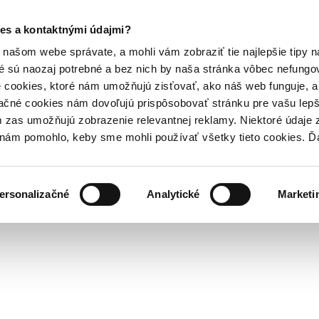
es a kontaktnými údajmi?
našom webe správate, a mohli vám zobraziť tie najlepšie tipy n
é sú naozaj potrebné a bez nich by naša stránka vôbec nefung
 cookies, ktoré nám umožňujú zisťovať, ako náš web funguje, a 
ačné cookies nám dovoľujú prispôsobovať stránku pre vašu lepši
zas umožňujú zobrazenie relevantnej reklamy. Niektoré údaje z
y nám pomohlo, keby sme mohli používať všetky tieto cookies. 
ersonalizačné
Analytické
Marketi