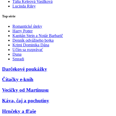
Táňa Keleová Vasilková
Lucinda Riley
Top série
Romantické úteky
Harry Potter
Kapitán Stein a Notár Barbarič
Denník odvážneho bojka
Krimi Dominika Dána
Učím sa rozprávať
Duna
Smradi
Darčekové poukážky
Čítačky e-kníh
Vecičky od Martinusu
Káva, čaj a pochutiny
Hrnčeky a fľaše