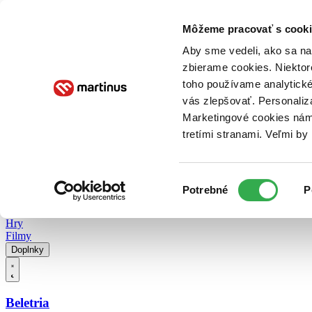
Doručenie
Kníhkupectvá
Knihovrátok
Poukážky
Knižný blog
Kontakt
Môžeme pracovať s cooki
Aby sme vedeli, ako sa na 
zbierame cookies. Niektor
E-knihy
Audioknihy
Hry
Filmy
Knihy
Doplnky
toho používame analytické
vás zlepšovať. Personaliz
Vyhľadávanie
Marketingové cookies nám 
tretími stranami. Veľmi b
Prihlásiť
Vyhľadávanie
Výber
Knihy
Potrebné
P
súhlasu
E-knihy
Audioknihy
Hry
Filmy
Doplnky
Beletria