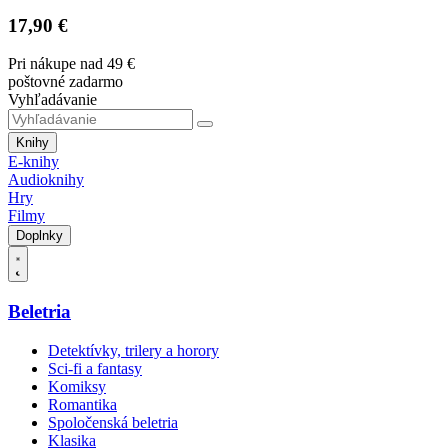
17,90 €
Pri nákupe nad 49 €
poštovné zadarmo
Vyhľadávanie
Knihy
E-knihy
Audioknihy
Hry
Filmy
Doplnky
Beletria
Detektívky, trilery a horory
Sci-fi a fantasy
Komiksy
Romantika
Spoločenská beletria
Klasika