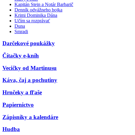
Kapitán Stein a Notár Barbarič
Denník odvážneho bojka
Krimi Dominika Dána
Učím sa rozprávať
Duna
Smradi
Darčekové poukážky
Čítačky e-kníh
Vecičky od Martinusu
Káva, čaj a pochutiny
Hrnčeky a fľaše
Papiernictvo
Zápisníky a kalendáre
Hudba