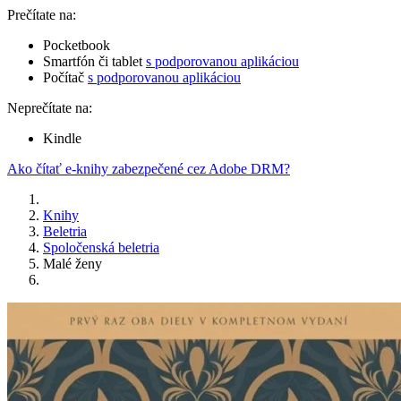
Prečítate na:
Pocketbook
Smartfón či tablet
s podporovanou aplikáciou
Počítač
s podporovanou aplikáciou
Neprečítate na:
Kindle
Ako čítať e-knihy zabezpečené cez Adobe DRM?
Knihy
Beletria
Spoločenská beletria
Malé ženy