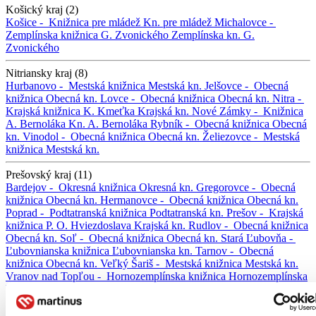
Košický kraj (2)
Košice -
Knižnica pre mládež
Kn. pre mládež
Michalovce -
Zemplínska knižnica G. Zvonického
Zemplínska kn. G.
Zvonického
Nitriansky kraj (8)
Hurbanovo -
Mestská knižnica
Mestská kn.
Jelšovce -
Obecná
knižnica
Obecná kn.
Lovce -
Obecná knižnica
Obecná kn.
Nitra -
Krajská knižnica K. Kmeťka
Krajská kn.
Nové Zámky -
Knižnica
A. Bernoláka
Kn. A. Bernoláka
Rybník -
Obecná knižnica
Obecná
kn.
Vinodol -
Obecná knižnica
Obecná kn.
Želiezovce -
Mestská
knižnica
Mestská kn.
Prešovský kraj (11)
Bardejov -
Okresná knižnica
Okresná kn.
Gregorovce -
Obecná
knižnica
Obecná kn.
Hermanovce -
Obecná knižnica
Obecná kn.
Poprad -
Podtatranská knižnica
Podtatranská kn.
Prešov -
Krajská
knižnica P. O. Hviezdoslava
Krajská kn.
Rudlov -
Obecná knižnica
Obecná kn.
Soľ -
Obecná knižnica
Obecná kn.
Stará Ľubovňa -
Ľubovnianska knižnica
Ľubovnianska kn.
Tarnov -
Obecná
knižnica
Obecná kn.
Veľký Šariš -
Mestská knižnica
Mestská kn.
Vranov nad Topľou -
Hornozemplínska knižnica
Hornozemplínska
kn.
Trenčiansky kraj (4)