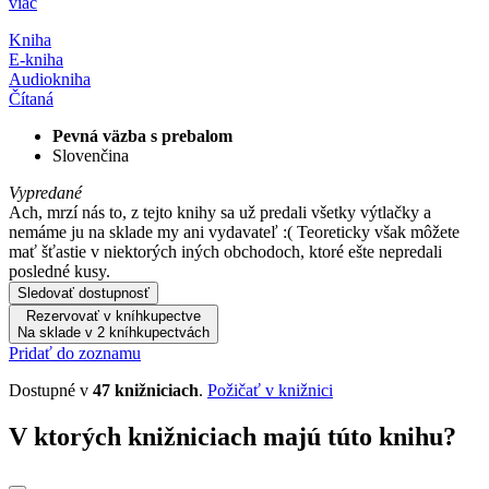
viac
Kniha
E-kniha
Audiokniha
Čítaná
Pevná väzba s prebalom
Slovenčina
Vypredané
Ach, mrzí nás to, z tejto knihy sa už predali všetky výtlačky a
nemáme ju na sklade my ani vydavateľ :( Teoreticky však môžete
mať šťastie v niektorých iných obchodoch, ktoré ešte nepredali
posledné kusy.
Sledovať dostupnosť
Rezervovať v kníhkupectve
Na sklade v 2 kníhkupectvách
Pridať do zoznamu
Dostupné v
47 knižniciach
.
Požičať v knižnici
V ktorých knižniciach majú túto knihu?