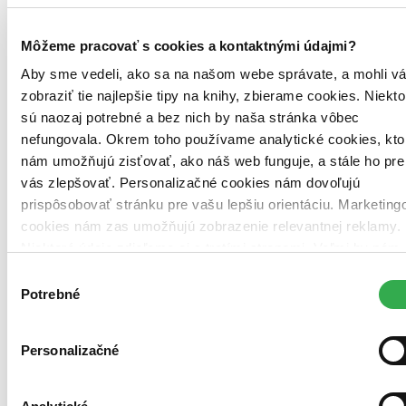
Prievidza -
Hornonitrianska knižnica
Hornonitrianska kn.
Púchov -
Mestská knižnica
Mestská kn.
Trenčianska Teplá -
Obecná knižnica
Môžeme pracovať s cookies a kontaktnými údajmi?
Obecná kn.
Trenčín -
Verejná knižnica Michala Rešetku
Verejná
kn. M. Rešetku
Aby sme vedeli, ako sa na našom webe správate, a mohli v
zobraziť tie najlepšie tipy na knihy, zbierame cookies. Niekto
Trnavský kraj (5)
Galanta -
Galantská knižnica
Galantská kn.
Hlohovec -
Mestská
sú naozaj potrebné a bez nich by naša stránka vôbec
knižnica
Mestská kn.
Senica -
Záhorská knižnica
Záhorská kn.
nefungovala. Okrem toho používame analytické cookies, kto
Sereď -
Mestská knižnica
Mestská kn.
Trnava -
Knižnica J.
nám umožňujú zisťovať, ako náš web funguje, a stále ho pre
Fándlyho
Kn. J. Fándlyho
vás zlepšovať. Personalizačné cookies nám dovoľujú
Žilinský kraj (4)
prispôsobovať stránku pre vašu lepšiu orientáciu. Marketing
Dolný Kubín -
Oravská knižnica A. Habovštiaka
Oravská kn. A.
cookies nám zas umožňujú zobrazenie relevantnej reklamy.
Habovštiaka
Liptovský Mikuláš -
Liptovská knižnica G. F.
Belopotockého
Liptovská kn. G. F. Belopotockého
Martin -
Niektoré údaje zdieľame aj s tretími stranami. Veľmi by nám
Turčianska knižnica
Turčianska kn.
Žilina -
Krajská knižnica
pomohlo, keby sme mohli používať všetky tieto cookies.
Krajská kn.
Výber
Ďakujeme!
Potrebné
súhlasu
Zdroj informácií:
Infogate.sk
. Údaje hovoria o tom, že kniha je v
evidencii danej knižnice, môže však už byť aktuálne požičaná. Tu
nájdete
zoznam všetkých viac ako 200 slovenských knižníc
, o
Personalizačné
ktorých máme údaje.
Ďalšie knižné vydania (58)