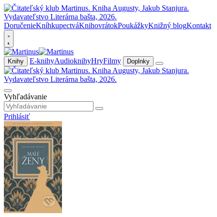
Doručenie
Kníhkupectvá
Knihovrátok
Poukážky
Knižný blog
Kontakt
E-knihy
Audioknihy
Hry
Filmy
Knihy
Doplnky
Vyhľadávanie
Prihlásiť