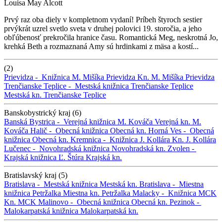
Louisa May Alcott
Prvý raz oba diely v kompletnom vydaní! Príbeh štyroch sestier
prvýkrát uzrel svetlo sveta v druhej polovici 19. storočia, a jeho
obľúbenosť prekročila hranice času. Romantická Meg, neskrotná Jo,
krehká Beth a rozmaznaná Amy sú hrdinkami z mäsa a kostí...
(2)
Prievidza -
Knižnica M. Mišíka Prievidza
Kn. M. Mišíka Prievidza
Trenčianske Teplice -
Mestská knižnica Trenčianske Teplice
Mestská kn. Trenčianske Teplice
Banskobystrický kraj (6)
Banská Bystrica -
Verejná knižnica M. Kováča
Verejná kn. M.
Kováča
Halič -
Obecná knižnica
Obecná kn.
Horná Ves -
Obecná
knižnica
Obecná kn.
Kremnica -
Knižnica J. Kollára
Kn. J. Kollára
Lučenec -
Novohradská knižnica
Novohradská kn.
Zvolen -
Krajská knižnica Ľ. Štúra
Krajská kn.
Bratislavský kraj (5)
Bratislava -
Mestská knižnica
Mestská kn.
Bratislava -
Miestna
knižnica Petržalka
Miestna kn. Petržalka
Malacky -
Knižnica MCK
Kn. MCK
Malinovo -
Obecná knižnica
Obecná kn.
Pezinok -
Malokarpatská knižnica
Malokarpatská kn.