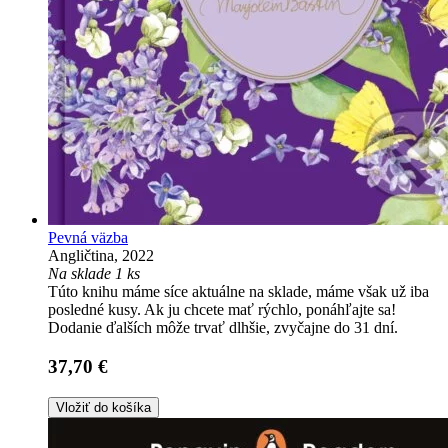
Pevná väzba
Angličtina, 2022
Na sklade 1 ks
Túto knihu máme síce aktuálne na sklade, máme však už iba
posledné kusy. Ak ju chcete mať rýchlo, ponáhľajte sa!
Dodanie ďalších môže trvať dlhšie, zvyčajne do 31 dní.
37,70 €
Vložiť do košíka