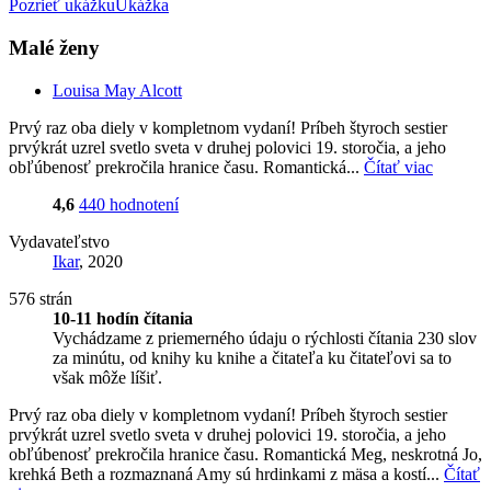
Pozrieť ukážku
Ukážka
Malé ženy
Louisa May Alcott
Prvý raz oba diely v kompletnom vydaní! Príbeh štyroch sestier
prvýkrát uzrel svetlo sveta v druhej polovici 19. storočia, a jeho
obľúbenosť prekročila hranice času. Romantická...
Čítať viac
4,6
440 hodnotení
Vydavateľstvo
Ikar
, 2020
576 strán
10-11 hodín čítania
Vychádzame z priemerného údaju o rýchlosti čítania 230 slov
za minútu, od knihy ku knihe a čitateľa ku čitateľovi sa to
však môže líšiť.
Prvý raz oba diely v kompletnom vydaní! Príbeh štyroch sestier
prvýkrát uzrel svetlo sveta v druhej polovici 19. storočia, a jeho
obľúbenosť prekročila hranice času. Romantická Meg, neskrotná Jo,
krehká Beth a rozmaznaná Amy sú hrdinkami z mäsa a kostí...
Čítať