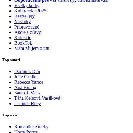
Odporúčame pre vás
Knižné tipy ušité na mieru vám
Všetky knihy
Knihy roka 2025
Bestsellery
Novinky
Pripravované
Akcie a zľavy
Kolekcie
BookTok
Mám záujem o titul
Top autori
Dominik Dán
Julie Caplin
Rebecca Yarros
Ana Huang
Sarah J. Maas
Táňa Keleová Vasilková
Lucinda Riley
Top série
Romantické úteky
Harry Potter