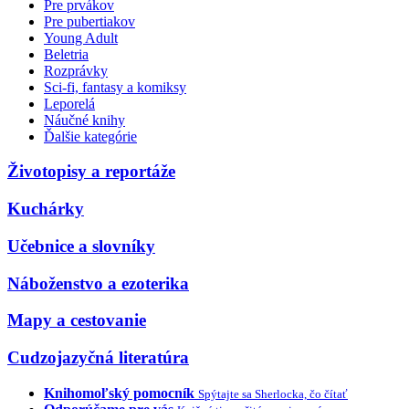
Pre prvákov
Pre pubertiakov
Young Adult
Beletria
Rozprávky
Sci-fi, fantasy a komiksy
Leporelá
Náučné knihy
Ďalšie kategórie
Životopisy a reportáže
Kuchárky
Učebnice a slovníky
Náboženstvo a ezoterika
Mapy a cestovanie
Cudzojazyčná literatúra
Knihomoľský pomocník
Spýtajte sa Sherlocka, čo čítať