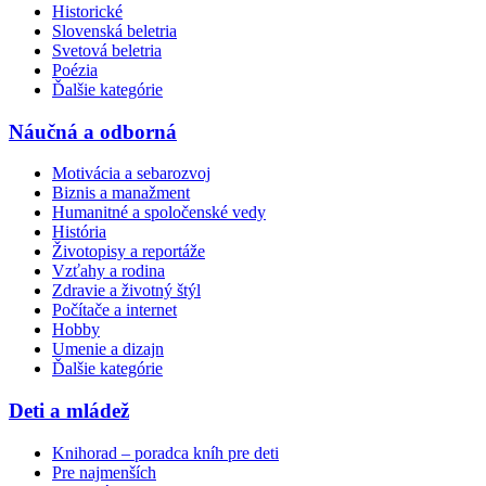
Historické
Slovenská beletria
Svetová beletria
Poézia
Ďalšie kategórie
Náučná a odborná
Motivácia a sebarozvoj
Biznis a manažment
Humanitné a spoločenské vedy
História
Životopisy a reportáže
Vzťahy a rodina
Zdravie a životný štýl
Počítače a internet
Hobby
Umenie a dizajn
Ďalšie kategórie
Deti a mládež
Knihorad – poradca kníh pre deti
Pre najmenších