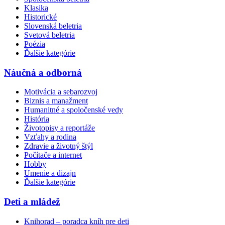
Klasika
Historické
Slovenská beletria
Svetová beletria
Poézia
Ďalšie kategórie
Náučná a odborná
Motivácia a sebarozvoj
Biznis a manažment
Humanitné a spoločenské vedy
História
Životopisy a reportáže
Vzťahy a rodina
Zdravie a životný štýl
Počítače a internet
Hobby
Umenie a dizajn
Ďalšie kategórie
Deti a mládež
Knihorad – poradca kníh pre deti