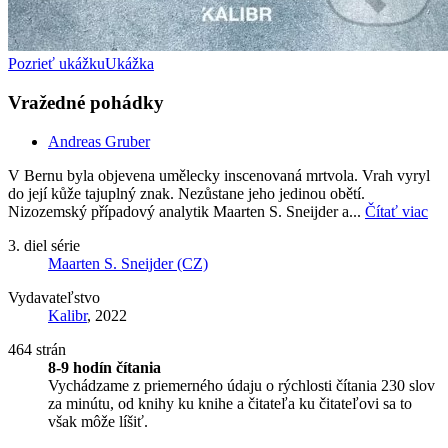
Pozrieť ukážku
Ukážka
Vražedné pohádky
Andreas Gruber
V Bernu byla objevena umělecky inscenovaná mrtvola. Vrah vyryl
do její kůže tajuplný znak. Nezůstane jeho jedinou obětí.
Nizozemský případový analytik Maarten S. Sneijder a...
Čítať viac
3. diel série
Maarten S. Sneijder (CZ)
Vydavateľstvo
Kalibr
, 2022
464 strán
8-9 hodín čítania
Vychádzame z priemerného údaju o rýchlosti čítania 230 slov
za minútu, od knihy ku knihe a čitateľa ku čitateľovi sa to
však môže líšiť.