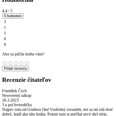
4,4
/ 5
5 hodnotení
3
1
1
0
0
Ako sa páčila kniha vám?
Pridať recenziu
Recenzie čitateľov
František Čech
Neoverený nákup
26.3.2023
3 a pol hviezdičky
Najprv som od Grubera čítal Vražedný rozsudek, ten sa mi zdá dosť
dobrý, lepší ako táto kniha. Potom som si prečítal prvý diel série,