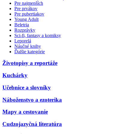
Pre najmenších
Pre prvákov
Pre pubertiakov
Young Adult
Beletria
Rozprávky
Sci-fi, fantasy a komiksy
Leporelá
Náučné knihy
Ďalšie kategórie
Životopisy a reportáže
Kuchárky
Učebnice a slovníky
Náboženstvo a ezoterika
Mapy a cestovanie
Cudzojazyčná literatúra