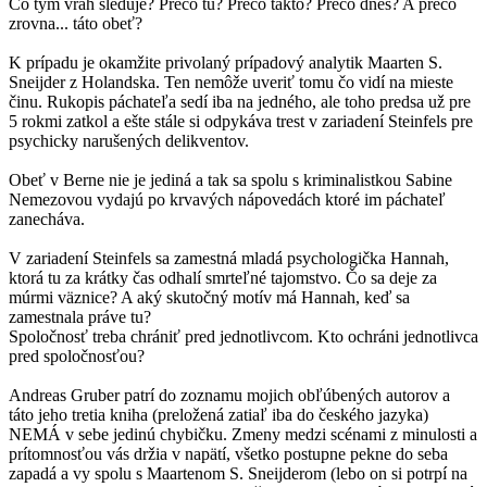
Čo tým vrah sleduje? Prečo tu? Prečo takto? Prečo dnes? A prečo
zrovna... táto obeť?
K prípadu je okamžite privolaný prípadový analytik Maarten S.
Sneijder z Holandska. Ten nemôže uveriť tomu čo vidí na mieste
činu. Rukopis páchateľa sedí iba na jedného, ale toho predsa už pre
5 rokmi zatkol a ešte stále si odpykáva trest v zariadení Steinfels pre
psychicky narušených delikventov.
Obeť v Berne nie je jediná a tak sa spolu s kriminalistkou Sabine
Nemezovou vydajú po krvavých nápovedách ktoré im páchateľ
zanecháva.
V zariadení Steinfels sa zamestná mladá psychologička Hannah,
ktorá tu za krátky čas odhalí smrteľné tajomstvo. Čo sa deje za
múrmi väznice? A aký skutočný motív má Hannah, keď sa
zamestnala práve tu?
Spoločnosť treba chrániť pred jednotlivcom. Kto ochráni jednotlivca
pred spoločnosťou?
Andreas Gruber patrí do zoznamu mojich obľúbených autorov a
táto jeho tretia kniha (preložená zatiaľ iba do českého jazyka)
NEMÁ v sebe jedinú chybičku. Zmeny medzi scénami z minulosti a
prítomnosťou vás držia v napätí, všetko postupne pekne do seba
zapadá a vy spolu s Maartenom S. Sneijderom (lebo on si potrpí na