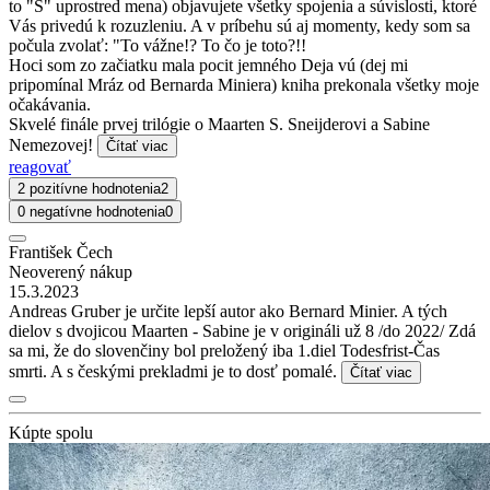
to "S" uprostred mena) objavujete všetky spojenia a súvislosti, ktoré
Vás privedú k rozuzleniu. A v príbehu sú aj momenty, kedy som sa
počula zvolať: "To vážne!? To čo je toto?!!
Hoci som zo začiatku mala pocit jemného Deja vú (dej mi
pripomínal Mráz od Bernarda Miniera) kniha prekonala všetky moje
očakávania.
Skvelé finále prvej trilógie o Maarten S. Sneijderovi a Sabine
Nemezovej!
Čítať viac
reagovať
2 pozitívne hodnotenia
2
0 negatívne hodnotenia
0
František Čech
Neoverený nákup
15.3.2023
Andreas Gruber je určite lepší autor ako Bernard Minier. A tých
dielov s dvojicou Maarten - Sabine je v origináli už 8 /do 2022/ Zdá
sa mi, že do slovenčiny bol preložený iba 1.diel Todesfrist-Čas
smrti. A s českými prekladmi je to dosť pomalé.
Čítať viac
Kúpte spolu