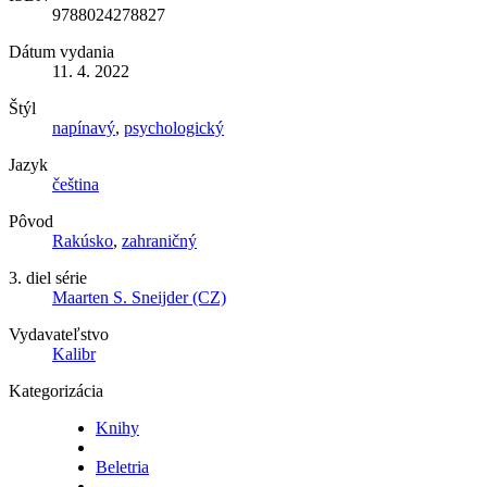
9788024278827
Dátum vydania
11. 4. 2022
Štýl
napínavý
,
psychologický
Jazyk
čeština
Pôvod
Rakúsko
,
zahraničný
3. diel série
Maarten S. Sneijder (CZ)
Vydavateľstvo
Kalibr
Kategorizácia
Knihy
Beletria