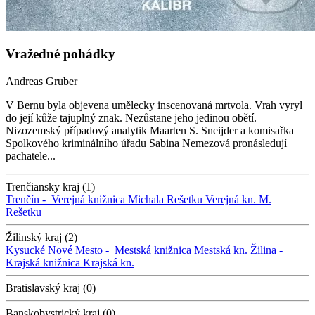
Vražedné pohádky
Andreas Gruber
V Bernu byla objevena umělecky inscenovaná mrtvola. Vrah vyryl
do její kůže tajuplný znak. Nezůstane jeho jedinou obětí.
Nizozemský případový analytik Maarten S. Sneijder a komisařka
Spolkového kriminálního úřadu Sabina Nemezová pronásledují
pachatele...
Trenčiansky kraj (1)
Trenčín -
Verejná knižnica Michala Rešetku
Verejná kn. M.
Rešetku
Žilinský kraj (2)
Kysucké Nové Mesto -
Mestská knižnica
Mestská kn.
Žilina -
Krajská knižnica
Krajská kn.
Bratislavský kraj (0)
Banskobystrický kraj (0)