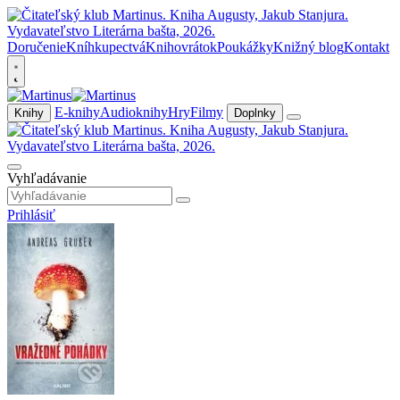
Doručenie
Kníhkupectvá
Knihovrátok
Poukážky
Knižný blog
Kontakt
E-knihy
Audioknihy
Hry
Filmy
Knihy
Doplnky
Vyhľadávanie
Prihlásiť