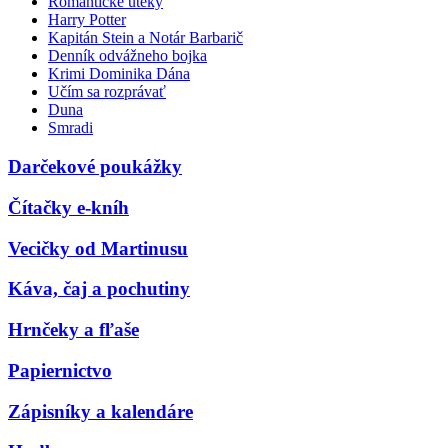
Romantické úteky
Harry Potter
Kapitán Stein a Notár Barbarič
Denník odvážneho bojka
Krimi Dominika Dána
Učím sa rozprávať
Duna
Smradi
Darčekové poukážky
Čítačky e-kníh
Vecičky od Martinusu
Káva, čaj a pochutiny
Hrnčeky a fľaše
Papiernictvo
Zápisníky a kalendáre