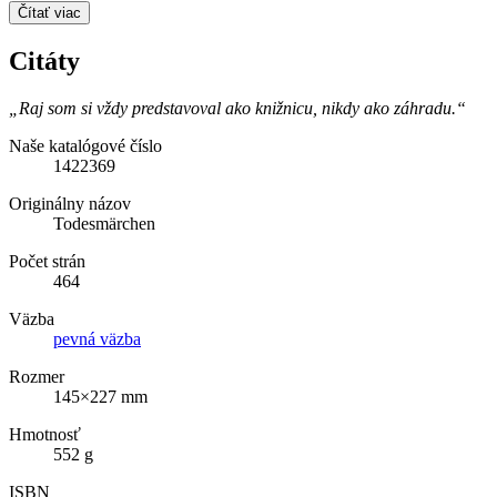
Čítať viac
Citáty
„Raj som si vždy predstavoval ako knižnicu, nikdy ako záhradu.“
Naše katalógové číslo
1422369
Originálny názov
Todesmärchen
Počet strán
464
Väzba
pevná väzba
Rozmer
145×227 mm
Hmotnosť
552 g
ISBN