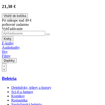
21,30 €
Vložiť do košíka
Pri nákupe nad 49 €
poštovné zadarmo
Vyhľadávanie
Knihy
E-knihy
Audioknihy
Hry
Filmy
Doplnky
Beletria
Detektívky, trilery a horory
Sci-fi a fantasy
Komiksy
Romantika
Spoločenská beletria