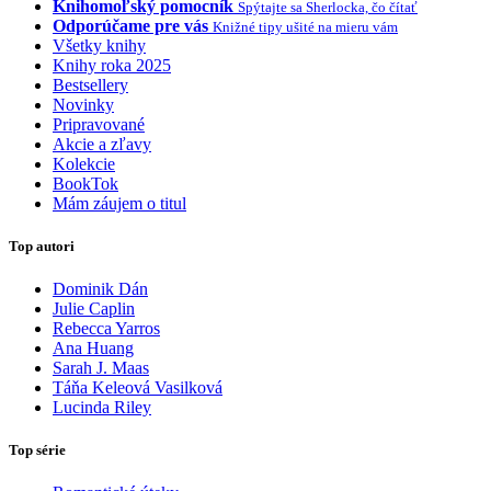
Knihomoľský pomocník
Spýtajte sa Sherlocka, čo čítať
Odporúčame pre vás
Knižné tipy ušité na mieru vám
Všetky knihy
Knihy roka 2025
Bestsellery
Novinky
Pripravované
Akcie a zľavy
Kolekcie
BookTok
Mám záujem o titul
Top autori
Dominik Dán
Julie Caplin
Rebecca Yarros
Ana Huang
Sarah J. Maas
Táňa Keleová Vasilková
Lucinda Riley
Top série