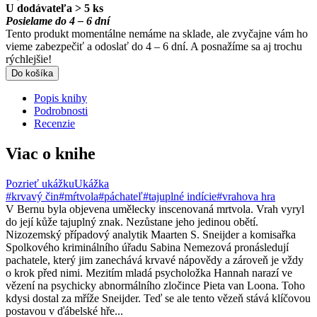
U dodávateľa > 5 ks
Posielame do 4 – 6 dní
Tento produkt momentálne nemáme na sklade, ale zvyčajne vám ho
vieme zabezpečiť a odoslať do 4 – 6 dní. A posnažíme sa aj trochu
rýchlejšie!
Do košíka
Popis knihy
Podrobnosti
Recenzie
Viac o knihe
Pozrieť ukážku
Ukážka
#krvavý čin
#mŕtvola
#páchateľ
#tajuplné indície
#vrahova hra
V Bernu byla objevena umělecky inscenovaná mrtvola. Vrah vyryl
do její kůže tajuplný znak. Nezůstane jeho jedinou obětí.
Nizozemský případový analytik Maarten S. Sneijder a komisařka
Spolkového kriminálního úřadu Sabina Nemezová pronásledují
pachatele, který jim zanechává krvavé nápovědy a zároveň je vždy
o krok před nimi. Mezitím mladá psycholožka Hannah narazí ve
vězení na psychicky abnormálního zločince Pieta van Loona. Toho
kdysi dostal za mříže Sneijder. Teď se ale tento vězeň stává klíčovou
postavou v ďábelské hře...