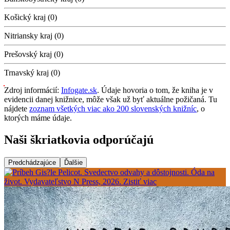
Košický kraj (0)
Nitriansky kraj (0)
Prešovský kraj (0)
Trnavský kraj (0)
Zdroj informácií:
Infogate.sk
. Údaje hovoria o tom, že kniha je v
evidencii danej knižnice, môže však už byť aktuálne požičaná. Tu
nájdete
zoznam všetkých viac ako 200 slovenských knižníc
, o
ktorých máme údaje.
Naši škriatkovia odporúčajú
Predchádzajúce
Ďalšie