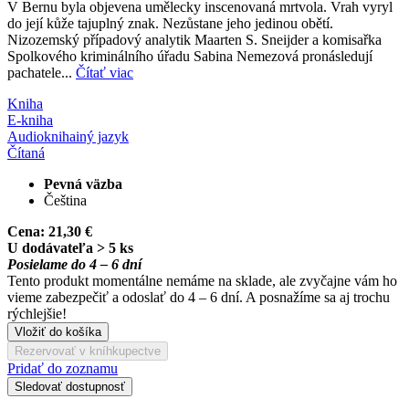
V Bernu byla objevena umělecky inscenovaná mrtvola. Vrah vyryl
do její kůže tajuplný znak. Nezůstane jeho jedinou obětí.
Nizozemský případový analytik Maarten S. Sneijder a komisařka
Spolkového kriminálního úřadu Sabina Nemezová pronásledují
pachatele...
Čítať viac
Kniha
E-kniha
Audiokniha
iný jazyk
Čítaná
Pevná väzba
Čeština
Cena:
21,30 €
U dodávateľa > 5 ks
Posielame do 4 – 6 dní
Tento produkt momentálne nemáme na sklade, ale zvyčajne vám ho
vieme zabezpečiť a odoslať do 4 – 6 dní. A posnažíme sa aj trochu
rýchlejšie!
Vložiť do košíka
Rezervovať v kníhkupectve
Pridať do zoznamu
Sledovať dostupnosť