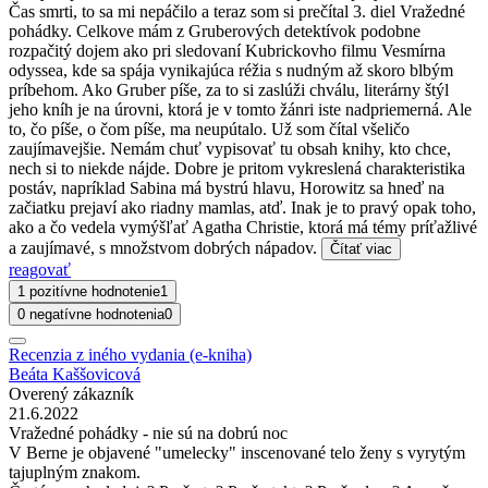
Čas smrti, to sa mi nepáčilo a teraz som si prečítal 3. diel Vražedné
pohádky. Celkove mám z Gruberových detektívok podobne
rozpačitý dojem ako pri sledovaní Kubrickovho filmu Vesmírna
odyssea, kde sa spája vynikajúca réžia s nudným až skoro blbým
príbehom. Ako Gruber píše, za to si zaslúži chválu, literárny štýl
jeho kníh je na úrovni, ktorá je v tomto žánri iste nadpriemerná. Ale
to, čo píše, o čom píše, ma neupútalo. Už som čítal všeličo
zaujímavejšie. Nemám chuť vypisovať tu obsah knihy, kto chce,
nech si to niekde nájde. Dobre je pritom vykreslená charakteristika
postáv, napríklad Sabina má bystrú hlavu, Horowitz sa hneď na
začiatku prejaví ako riadny mamlas, atď. Inak je to pravý opak toho,
ako a čo vedela vymýšľať Agatha Christie, ktorá má témy príťažlivé
a zaujímavé, s množstvom dobrých nápadov.
Čítať viac
reagovať
1 pozitívne hodnotenie
1
0 negatívne hodnotenia
0
Recenzia z iného vydania (e-kniha)
Beáta Kaššovicová
Overený zákazník
21.6.2022
Vražedné pohádky - nie sú na dobrú noc
V Berne je objavené "umelecky" inscenované telo ženy s vyrytým
tajuplným znakom.