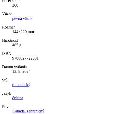
Počet strán
360
Väzba
pevná väzba
Rozmer
144×220 mm
Hmotnosť
485 g
ISBN
9788027722501
Dátum vydania
13. 9. 2024
Štýl
romantický
Jazyk
čeština
Pôvod
Kanada
,
zahraničný