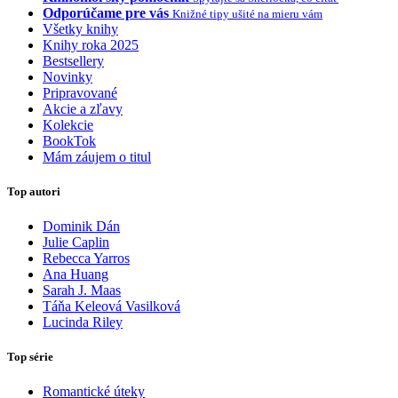
Odporúčame pre vás
Knižné tipy ušité na mieru vám
Všetky knihy
Knihy roka 2025
Bestsellery
Novinky
Pripravované
Akcie a zľavy
Kolekcie
BookTok
Mám záujem o titul
Top autori
Dominik Dán
Julie Caplin
Rebecca Yarros
Ana Huang
Sarah J. Maas
Táňa Keleová Vasilková
Lucinda Riley
Top série
Romantické úteky