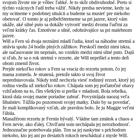
svojom živote nie je vôbec ľahké. Je to skôr obdivuhodné. Preto si
týchto vzácnych ľudí treba vážiť. Nikdy predsa nevieme, kedy sa
my ocitneme v podobnej situácii a budeme sa musieť pre niekoho
obetovať. O tomto je aj príbehStretneme sa pri jazere, ktorý vám
ukáže, aké silné puto sa dokáže vytvoriť medzi dvoma ľuďmi za
veľmi krátky čas. Emotívne a silné, odohrávajúce sa pri malebnom
jazere.
Will a Fern sú dvaja neznámi mladí ľudia, ktorí sa náhodne stretnú a
strávia spolu 24 hodín plných zážitkov. Preskočí medzi nimi iskra,
ale načasovanie im neprialo, no vzniklo medzi nimi silné puto. Dajú
si sľub, že sa o rok stretnú v rezorte, ale Will neprišiel a tento deň
obom zmenil život.
Prejde niekoľko rokov a Fern sa vracia do rezortu potom, čo jej
mama zomrela. Je stratená, pretože takto si svoj život
nepredstavovala. Nikdy totiž nechcela viesť rodinný rezort, ktorý jej
rodina viedla už niekoľko rokov. Chápala som jej počiatočné obavy
vzhľadom na to, čím všetkým si prešla v mladosti. Bola rebelka,
ktorá dala svojej mame poriadne zabrať. Povystrájala naozaj veľa
šibalstiev. Túžila po pozornosti svojej matky. Dalo by sa povedať,
že mali komplikovaný vzťah, ale pravdou bolo, že ju Maggie veľmi
ľúbila.
Manažérom rezortu je Fernin bývalý. Vládne tam zmätok a chaos a
Fern nevie, ako ďalej. Chvíľami som nechápala jej nerozhodnosť.
Jednoznačne potrebovala plán. Ten sa jej naskytne s príchodom
niekoho, kto jej ani po desiatich rokoch neschádzal z mysle Will.