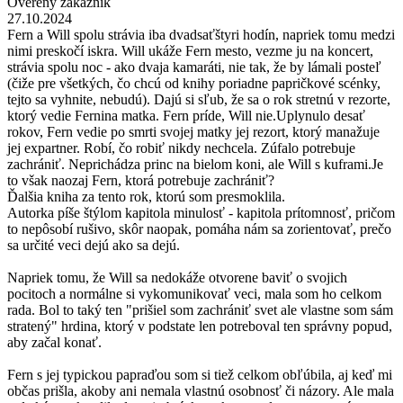
Overený zákazník
27.10.2024
Fern a Will spolu strávia iba dvadsaťštyri hodín, napriek tomu medzi
nimi preskočí iskra. Will ukáže Fern mesto, vezme ju na koncert,
strávia spolu noc - ako dvaja kamaráti, nie tak, že by lámali posteľ
(čiže pre všetkých, čo chcú od knihy poriadne papričkové scénky,
tejto sa vyhnite, nebudú). Dajú si sľub, že sa o rok stretnú v rezorte,
ktorý vedie Fernina matka. Fern príde, Will nie.Uplynulo desať
rokov, Fern vedie po smrti svojej matky jej rezort, ktorý manažuje
jej expartner. Robí, čo robiť nikdy nechcela. Zúfalo potrebuje
zachrániť. Neprichádza princ na bielom koni, ale Will s kuframi.Je
to však naozaj Fern, ktorá potrebuje zachrániť?
Ďalšia kniha za tento rok, ktorú som presmoklila.
Autorka píše štýlom kapitola minulosť - kapitola prítomnosť, pričom
to nepôsobí rušivo, skôr naopak, pomáha nám sa zorientovať, prečo
sa určité veci dejú ako sa dejú.
Napriek tomu, že Will sa nedokáže otvorene baviť o svojich
pocitoch a normálne si vykomunikovať veci, mala som ho celkom
rada. Bol to taký ten "prišiel som zachrániť svet ale vlastne som sám
stratený" hrdina, ktorý v podstate len potreboval ten správny popud,
aby začal konať.
Fern s jej typickou papraďou som si tiež celkom obľúbila, aj keď mi
občas prišla, akoby ani nemala vlastnú osobnosť či názory. Ale mala