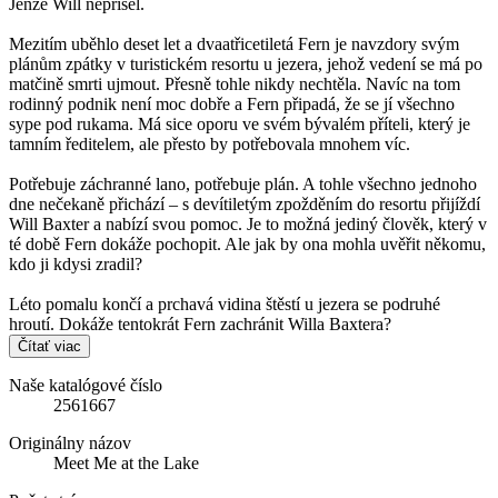
Jenže Will nepřišel.
Mezitím uběhlo deset let a dvaatřicetiletá Fern je navzdory svým
plánům zpátky v turistickém resortu u jezera, jehož vedení se má po
matčině smrti ujmout. Přesně tohle nikdy nechtěla. Navíc na tom
rodinný podnik není moc dobře a Fern připadá, že se jí všechno
sype pod rukama. Má sice oporu ve svém bývalém příteli, který je
tamním ředitelem, ale přesto by potřebovala mnohem víc.
Potřebuje záchranné lano, potřebuje plán. A tohle všechno jednoho
dne nečekaně přichází – s devítiletým zpožděním do resortu přijíždí
Will Baxter a nabízí svou pomoc. Je to možná jediný člověk, který v
té době Fern dokáže pochopit. Ale jak by ona mohla uvěřit někomu,
kdo ji kdysi zradil?
Léto pomalu končí a prchavá vidina štěstí u jezera se podruhé
hroutí. Dokáže tentokrát Fern zachránit Willa Baxtera?
Čítať viac
Naše katalógové číslo
2561667
Originálny názov
Meet Me at the Lake