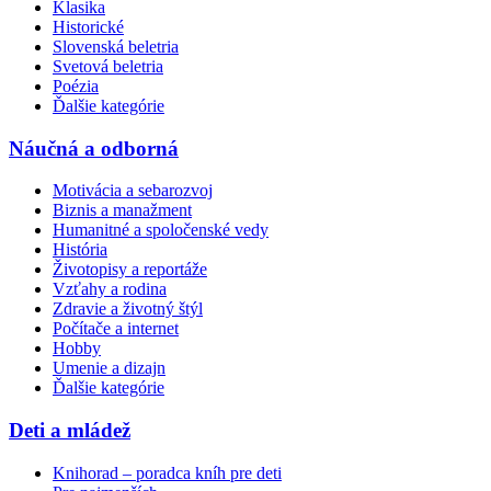
Klasika
Historické
Slovenská beletria
Svetová beletria
Poézia
Ďalšie kategórie
Náučná a odborná
Motivácia a sebarozvoj
Biznis a manažment
Humanitné a spoločenské vedy
História
Životopisy a reportáže
Vzťahy a rodina
Zdravie a životný štýl
Počítače a internet
Hobby
Umenie a dizajn
Ďalšie kategórie
Deti a mládež
Knihorad – poradca kníh pre deti