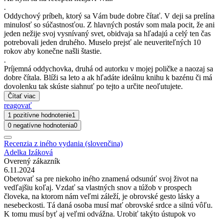
.
Oddychový príbeh, ktorý sa Vám bude dobre čítať. V deji sa prelína
minulosť so súčastnosťou. Z hlavných postáv som mala pocit, že ani
jeden nežije svoj vysnívaný svet, obidvaja sa hľadajú a celý ten čas
potrebovali jeden druhého. Muselo prejsť ale neuveriteľných 10
rokov aby konečne našli štastie.
.
Príjemná oddychovka, druhá od autorku v mojej poličke a naozaj sa
dobre čítala. Blíži sa leto a ak hľadáte ideálnu knihu k bazénu či má
dovolenku tak skúste siahnuť po tejto a určite neoľutujete.
Čítať viac
reagovať
1 pozitívne hodnotenie
1
0 negatívne hodnotenia
0
Recenzia z iného vydania (slovenčina)
Adelka Izáková
Overený zákazník
6.11.2024
Obetovať sa pre niekoho iného znamená odsunúť svoj život na
vedľajšiu koľaj. Vzdať sa vlastných snov a túžob v prospech
človeka, na ktorom nám veľmi záleží, je obrovské gesto lásky a
nesebeckosti. Tá daná osoba musí mať obrovské srdce a silnú vôľu.
K tomu musí byť aj veľmi odvážna. Urobiť takýto ústupok vo