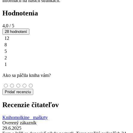
informácií na našich stránkach.
Hodnotenia
4,0
/ 5
28 hodnotení
12
8
5
2
1
Ako sa páčila kniha vám?
Pridať recenziu
Recenzie čitateľov
Knihomolkine_ maškrty
Overený zákazník
29.6.2025