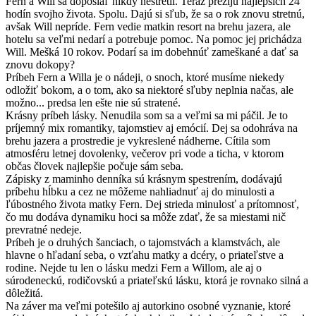
Fern a Will sa doposiaľ nikdy nestretli. Teraz prežijú najlepších 24
hodín svojho života. Spolu. Dajú si sľub, že sa o rok znovu stretnú,
avšak Will nepríde. Fern vedie matkin resort na brehu jazera, ale
hotelu sa veľmi nedarí a potrebuje pomoc. Na pomoc jej prichádza
Will. Mešká 10 rokov. Podarí sa im dobehnúť zameškané a dať sa
znovu dokopy?
Príbeh Fern a Willa je o nádeji, o snoch, ktoré musíme niekedy
odložiť bokom, a o tom, ako sa niektoré sľuby neplnia načas, ale
možno... predsa len ešte nie sú stratené.
Krásny príbeh lásky. Nenudila som sa a veľmi sa mi páčil. Je to
príjemný mix romantiky, tajomstiev aj emócií. Dej sa odohráva na
brehu jazera a prostredie je vykreslené nádherne. Cítila som
atmosféru letnej dovolenky, večerov pri vode a ticha, v ktorom
občas človek najlepšie počuje sám seba.
Zápisky z maminho denníka sú krásnym spestrením, dodávajú
príbehu hĺbku a cez ne môžeme nahliadnuť aj do minulosti a
ľúbostného života matky Fern. Dej strieda minulosť a prítomnosť,
čo mu dodáva dynamiku hoci sa môže zdať, že sa miestami nič
prevratné nedeje.
Príbeh je o druhých šanciach, o tajomstvách a klamstvách, ale
hlavne o hľadaní seba, o vzťahu matky a dcéry, o priateľstve a
rodine. Nejde tu len o lásku medzi Fern a Willom, ale aj o
súrodeneckú, rodičovskú a priateľskú lásku, ktorá je rovnako silná a
dôležitá.
Na záver ma veľmi potešilo aj autorkino osobné vyznanie, ktoré