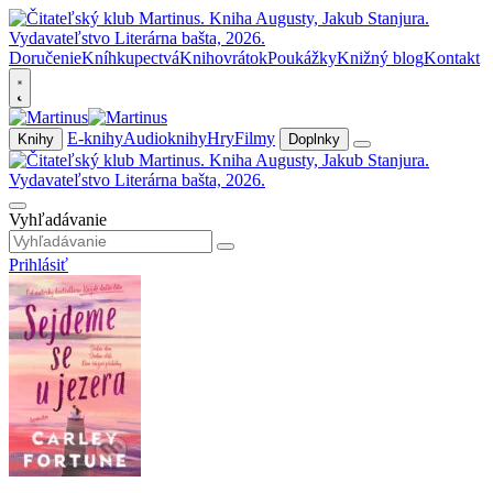
Doručenie
Kníhkupectvá
Knihovrátok
Poukážky
Knižný blog
Kontakt
E-knihy
Audioknihy
Hry
Filmy
Knihy
Doplnky
Vyhľadávanie
Prihlásiť