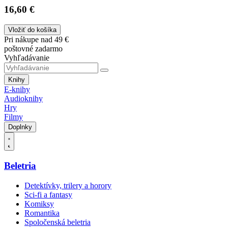
16,60 €
Vložiť do košíka
Pri nákupe nad 49 €
poštovné zadarmo
Vyhľadávanie
Knihy
E-knihy
Audioknihy
Hry
Filmy
Doplnky
Beletria
Detektívky, trilery a horory
Sci-fi a fantasy
Komiksy
Romantika
Spoločenská beletria