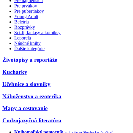
Pre najmenších
Pre prvákov
Pre pubertiakov
Young Adult
Beletria
Rozprávky
Sci-fi, fantasy a komiksy
Leporelá
Náučné knihy
Ďalšie kategórie
Životopisy a reportáže
Kuchárky
Učebnice a slovníky
Náboženstvo a ezoterika
Mapy a cestovanie
Cudzojazyčná literatúra
Knihomoľský pomocník
Spýtajte sa Sherlocka, čo čítať