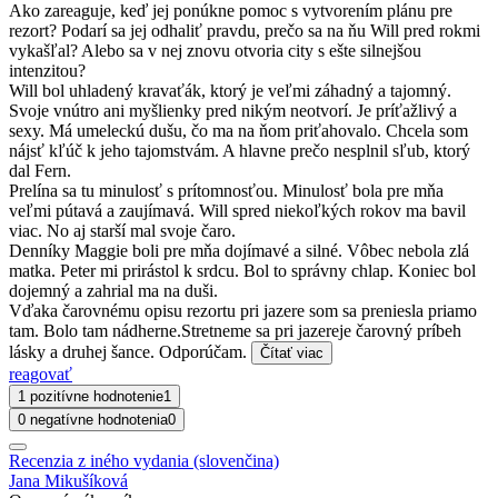
Ako zareaguje, keď jej ponúkne pomoc s vytvorením plánu pre
rezort? Podarí sa jej odhaliť pravdu, prečo sa na ňu Will pred rokmi
vykašľal? Alebo sa v nej znovu otvoria city s ešte silnejšou
intenzitou?
Will bol uhladený kravaťák, ktorý je veľmi záhadný a tajomný.
Svoje vnútro ani myšlienky pred nikým neotvorí. Je príťažlivý a
sexy. Má umeleckú dušu, čo ma na ňom priťahovalo. Chcela som
nájsť kľúč k jeho tajomstvám. A hlavne prečo nesplnil sľub, ktorý
dal Fern.
Prelína sa tu minulosť s prítomnosťou. Minulosť bola pre mňa
veľmi pútavá a zaujímavá. Will spred niekoľkých rokov ma bavil
viac. No aj starší mal svoje čaro.
Denníky Maggie boli pre mňa dojímavé a silné. Vôbec nebola zlá
matka. Peter mi prirástol k srdcu. Bol to správny chlap. Koniec bol
dojemný a zahrial ma na duši.
Vďaka čarovnému opisu rezortu pri jazere som sa preniesla priamo
tam. Bolo tam nádherne.Stretneme sa pri jazereje čarovný príbeh
lásky a druhej šance. Odporúčam.
Čítať viac
reagovať
1 pozitívne hodnotenie
1
0 negatívne hodnotenia
0
Recenzia z iného vydania (slovenčina)
Jana Mikušíková