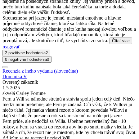
nájdeme na posledných stránkach knihy. Jej vlastný príbeh a dôvod,
prečo túto knihu napísala bola taká čerešnička na torte a dodala
celému dielu ešte väčšiu ľudskosť.
Stretneme sa pri jazere je jemné, miestami emotívne a hlavne
príjemné oddychové čítanie, ktoré sa ľahko číta. Na letné
oddychové romantické čítanie je táto kniha naozaj skvelou voľbou a
ja ju odporúčam všetkým, ktorí hľadajú romantiku, ktorá nie je
prvoplánová, ale skutočne cítiť, že vychádza zo srdca.
Čítať viac
reagovať
2 pozitívne hodnotenia
2
0 negatívne hodnotenia
0
Recenzia z iného vydania (slovenčina)
Dominika V
Overený zákazník
1.5.2025
skvelá Carley Fortune
Fern a Will sa náhodne stretnú a strávia spolu jeden celý deň. Niečo
medzi nimi prebehne, ale Fern je zadaná. Cíti však, že k Willovi ju
niečo ťahá. Jej matka vlastní rezort o ktorom povedala Willovi a
dajú si sľub, že presne o rok sa tam stretnú na móle pri jazere.
Fern príde, ale nedočká sa Willa. Ubehne neuveriteľný čas - 10
rokov, a Fern sa vracia do rezortu aby ho po smrti matky viedla. Je
zúfalá a cíti, že rezort nie je miestom, kde by chcela tráviť svoj život.
Až kým sa na recepcií nezjaví Will.