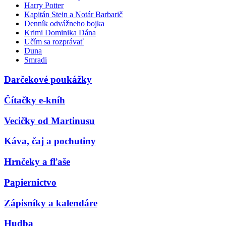
Harry Potter
Kapitán Stein a Notár Barbarič
Denník odvážneho bojka
Krimi Dominika Dána
Učím sa rozprávať
Duna
Smradi
Darčekové poukážky
Čítačky e-kníh
Vecičky od Martinusu
Káva, čaj a pochutiny
Hrnčeky a fľaše
Papiernictvo
Zápisníky a kalendáre
Hudba