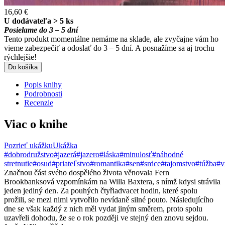
16,60 €
U dodávateľa > 5 ks
Posielame do 3 – 5 dní
Tento produkt momentálne nemáme na sklade, ale zvyčajne vám ho
vieme zabezpečiť a odoslať do 3 – 5 dní. A posnažíme sa aj trochu
rýchlejšie!
Do košíka
Popis knihy
Podrobnosti
Recenzie
Viac o knihe
Pozrieť ukážku
Ukážka
#dobrodružstvo
#jazerá
#jazero
#láska
#minulosť
#náhodné
stretnutie
#osud
#priateľstvo
#romantika
#sen
#srdce
#tajomstvo
#túžba
#v
Značnou část svého dospělého života věnovala Fern
Brookbanksová vzpomínkám na Willa Baxtera, s nímž kdysi strávila
jeden jediný den. Za pouhých čtyřiadvacet hodin, které spolu
prožili, se mezi nimi vytvořilo nevídaně silné pouto. Následujícího
dne se však každý z nich měl vydat jiným směrem, proto spolu
uzavřeli dohodu, že se o rok později ve stejný den znovu sejdou.