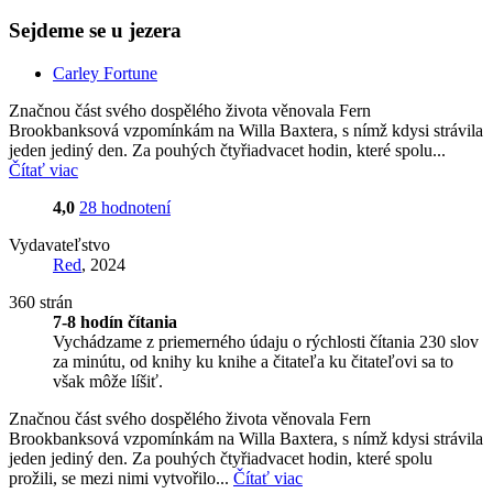
Sejdeme se u jezera
Carley Fortune
Značnou část svého dospělého života věnovala Fern
Brookbanksová vzpomínkám na Willa Baxtera, s nímž kdysi strávila
jeden jediný den. Za pouhých čtyřiadvacet hodin, které spolu...
Čítať viac
4,0
28 hodnotení
Vydavateľstvo
Red
, 2024
360 strán
7-8 hodín čítania
Vychádzame z priemerného údaju o rýchlosti čítania 230 slov
za minútu, od knihy ku knihe a čitateľa ku čitateľovi sa to
však môže líšiť.
Značnou část svého dospělého života věnovala Fern
Brookbanksová vzpomínkám na Willa Baxtera, s nímž kdysi strávila
jeden jediný den. Za pouhých čtyřiadvacet hodin, které spolu
prožili, se mezi nimi vytvořilo...
Čítať viac