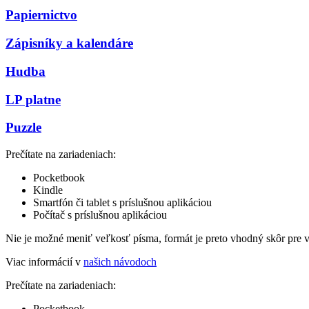
Papiernictvo
Zápisníky a kalendáre
Hudba
LP platne
Puzzle
Prečítate na zariadeniach:
Pocketbook
Kindle
Smartfón či tablet s príslušnou aplikáciou
Počítač s príslušnou aplikáciou
Nie je možné meniť veľkosť písma, formát je preto vhodný skôr pre 
Viac informácií v
našich návodoch
Prečítate na zariadeniach:
Pocketbook