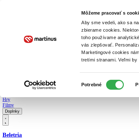
Doručenie
Kníhkupectvá
Knihovrátok
Poukážky
Knižný blog
Kontakt
Môžeme pracovať s cooki
Aby sme vedeli, ako sa na 
zbierame cookies. Niektor
E-knihy
Audioknihy
Hry
Filmy
Knihy
Doplnky
toho používame analytické
vás zlepšovať. Personaliz
Vyhľadávanie
Marketingové cookies nám 
tretími stranami. Veľmi b
Prihlásiť
Vyhľadávanie
Výber
Knihy
Potrebné
P
súhlasu
E-knihy
Audioknihy
Hry
Filmy
Doplnky
Beletria