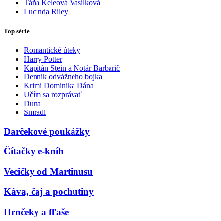
Táňa Keleová Vasilková
Lucinda Riley
Top série
Romantické úteky
Harry Potter
Kapitán Stein a Notár Barbarič
Denník odvážneho bojka
Krimi Dominika Dána
Učím sa rozprávať
Duna
Smradi
Darčekové poukážky
Čítačky e-kníh
Vecičky od Martinusu
Káva, čaj a pochutiny
Hrnčeky a fľaše