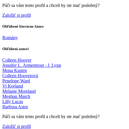
Páči sa vám tento profil a chceli by ste mať podobný?
Založiť si profil
Obľúbené literárne žánre
Romány
Obľúbení autori
Colleen Hoover
Jennifer L. Armentrout - J. Lynn
Mona Kasten
Colleen Hooverová
Penelope Ward
Vi Keeland
Melanie Moreland
Meghan March
Lilly Lucas
Barbora Astor
Páči sa vám tento profil a chceli by ste mať podobný?
Založiť si profil