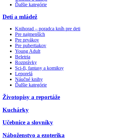
Ďalšie kategórie
Deti a mládež
Knihorad – poradca kníh pre deti
Pre najmenších
Pre prvákov
Pre pubertiakov
Young Adult
Beletria
Rozprávky
Sci-fi, fantasy a komiksy
Leporelá
Náučné knihy
Ďalšie kategórie
Životopisy a reportáže
Kuchárky
Učebnice a slovníky
Náboženstvo a ezoterika