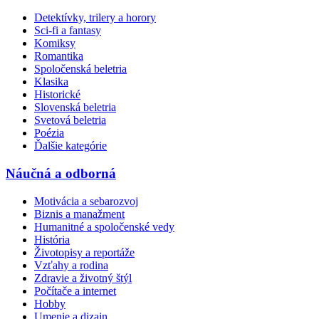
Detektívky, trilery a horory
Sci-fi a fantasy
Komiksy
Romantika
Spoločenská beletria
Klasika
Historické
Slovenská beletria
Svetová beletria
Poézia
Ďalšie kategórie
Náučná a odborná
Motivácia a sebarozvoj
Biznis a manažment
Humanitné a spoločenské vedy
História
Životopisy a reportáže
Vzťahy a rodina
Zdravie a životný štýl
Počítače a internet
Hobby
Umenie a dizajn