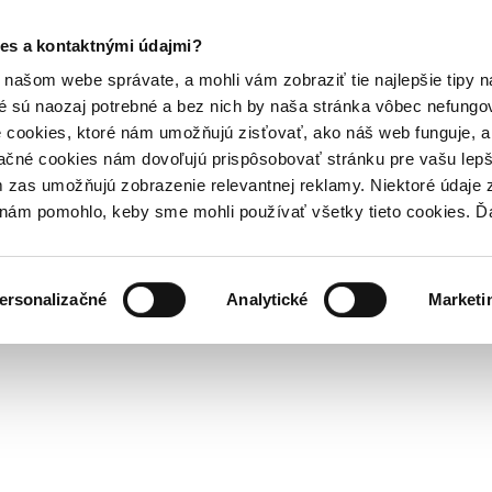
es a kontaktnými údajmi?
našom webe správate, a mohli vám zobraziť tie najlepšie tipy n
é sú naozaj potrebné a bez nich by naša stránka vôbec nefung
 cookies, ktoré nám umožňujú zisťovať, ako náš web funguje, a 
ačné cookies nám dovoľujú prispôsobovať stránku pre vašu lepši
zas umožňujú zobrazenie relevantnej reklamy. Niektoré údaje z
y nám pomohlo, keby sme mohli používať všetky tieto cookies. 
ersonalizačné
Analytické
Marketi