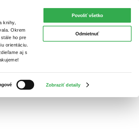
Povoliť všetko
a knihy,
ovala. Okrem
Odmietnuť
stále ho pre
u orientáciu.
dieľame aj s
Ďakujeme!
ngové
Zobraziť detaily