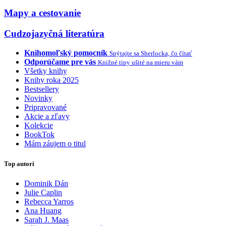
Mapy a cestovanie
Cudzojazyčná literatúra
Knihomoľský pomocník
Spýtajte sa Sherlocka, čo čítať
Odporúčame pre vás
Knižné tipy ušité na mieru vám
Všetky knihy
Knihy roka 2025
Bestsellery
Novinky
Pripravované
Akcie a zľavy
Kolekcie
BookTok
Mám záujem o titul
Top autori
Dominik Dán
Julie Caplin
Rebecca Yarros
Ana Huang
Sarah J. Maas