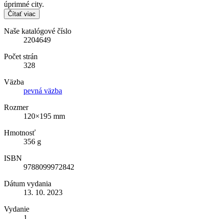
úprimné city.
Čítať viac
Naše katalógové číslo
2204649
Počet strán
328
Väzba
pevná väzba
Rozmer
120×195 mm
Hmotnosť
356 g
ISBN
9788099972842
Dátum vydania
13. 10. 2023
Vydanie
1