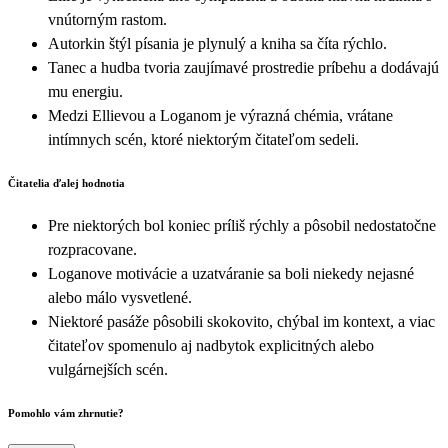
vnútorným rastom.
Autorkin štýl písania je plynulý a kniha sa číta rýchlo.
Tanec a hudba tvoria zaujímavé prostredie príbehu a dodávajú
mu energiu.
Medzi Ellievou a Loganom je výrazná chémia, vrátane
intímnych scén, ktoré niektorým čitateľom sedeli.
Čitatelia ďalej hodnotia
Pre niektorých bol koniec príliš rýchly a pôsobil nedostatočne
rozpracovane.
Loganove motivácie a uzatváranie sa boli niekedy nejasné
alebo málo vysvetlené.
Niektoré pasáže pôsobili skokovito, chýbal im kontext, a viac
čitateľov spomenulo aj nadbytok explicitných alebo
vulgárnejších scén.
Pomohlo vám zhrnutie?