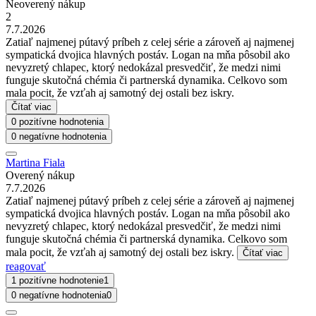
Neoverený nákup
2
7.7.2026
Zatiaľ najmenej pútavý príbeh z celej série a zároveň aj najmenej
sympatická dvojica hlavných postáv. Logan na mňa pôsobil ako
nevyzretý chlapec, ktorý nedokázal presvedčiť, že medzi nimi
funguje skutočná chémia či partnerská dynamika. Celkovo som
mala pocit, že vzťah aj samotný dej ostali bez iskry.
Čítať viac
0 pozitívne hodnotenia
0 negatívne hodnotenia
Martina Fiala
Overený nákup
7.7.2026
Zatiaľ najmenej pútavý príbeh z celej série a zároveň aj najmenej
sympatická dvojica hlavných postáv. Logan na mňa pôsobil ako
nevyzretý chlapec, ktorý nedokázal presvedčiť, že medzi nimi
funguje skutočná chémia či partnerská dynamika. Celkovo som
mala pocit, že vzťah aj samotný dej ostali bez iskry.
Čítať viac
reagovať
1 pozitívne hodnotenie
1
0 negatívne hodnotenia
0