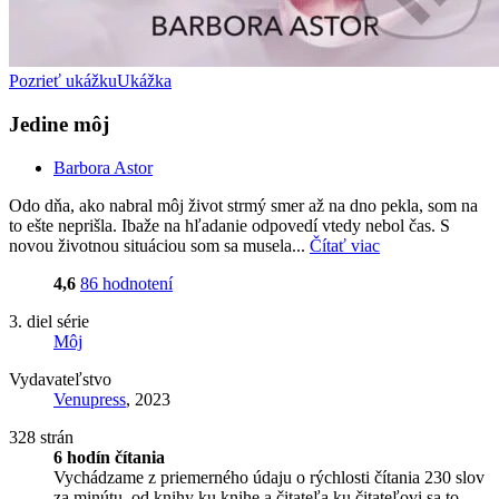
Pozrieť ukážku
Ukážka
Jedine môj
Barbora Astor
Odo dňa, ako nabral môj život strmý smer až na dno pekla, som na
to ešte neprišla. Ibaže na hľadanie odpovedí vtedy nebol čas. S
novou životnou situáciou som sa musela...
Čítať viac
4,6
86 hodnotení
3. diel série
Môj
Vydavateľstvo
Venupress
, 2023
328 strán
6 hodín čítania
Vychádzame z priemerného údaju o rýchlosti čítania 230 slov
za minútu, od knihy ku knihe a čitateľa ku čitateľovi sa to