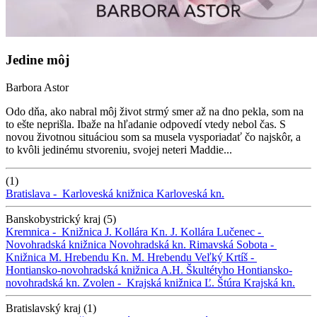
Jedine môj
Barbora Astor
Odo dňa, ako nabral môj život strmý smer až na dno pekla, som na
to ešte neprišla. Ibaže na hľadanie odpovedí vtedy nebol čas. S
novou životnou situáciou som sa musela vysporiadať čo najskôr, a
to kvôli jedinému stvoreniu, svojej neteri Maddie...
(1)
Bratislava -
Karloveská knižnica
Karloveská kn.
Banskobystrický kraj (5)
Kremnica -
Knižnica J. Kollára
Kn. J. Kollára
Lučenec -
Novohradská knižnica
Novohradská kn.
Rimavská Sobota -
Knižnica M. Hrebendu
Kn. M. Hrebendu
Veľký Krtíš -
Hontiansko-novohradská knižnica A.H. Škultétyho
Hontiansko-
novohradská kn.
Zvolen -
Krajská knižnica Ľ. Štúra
Krajská kn.
Bratislavský kraj (1)