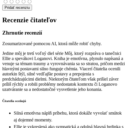
Pridať recenziu
Recenzie čitateľov
Zhrnutie recenzií
Zosumarizované pomocou AI, ktorá môže robiť chyby.
Jedine môj je tretí voľný diel série Môj, ktorý rozpráva o tanečnici
Ellie a spevákovi Loganovi. Kniha je emotívna, plynulo napísaná a
venuje sa témam traumy a vyrovnávania sa so stratou, pričom medzi
hlavnými postavami silno funguje chémia. Viacerí čitatelia ocenili
autorkin štýl, silné vedľajšie postavy a prepojenia s
predchádzajúcimi dielmi. Niektorým čitateľom však prišiel záver
príliš rýchly a robili problémy nedostatok kontextu či Loganovo
uzatváranie sa a nedostatočné vysvetlenie jeho konania.
Čitatelia oceňujú
Silná emotívna náplň príbehu, ktorá dokáže vyvolať smútok
aj dojemné momenty.
Ellie je vykreslená ako sympatická a odolná hlavná hrdinka s