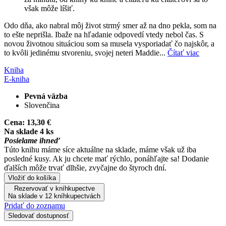
však môže líšiť.
Odo dňa, ako nabral môj život strmý smer až na dno pekla, som na
to ešte neprišla. Ibaže na hľadanie odpovedí vtedy nebol čas. S
novou životnou situáciou som sa musela vysporiadať čo najskôr, a
to kvôli jedinému stvoreniu, svojej neteri Maddie...
Čítať viac
Kniha
E-kniha
Pevná väzba
Slovenčina
Cena:
13,30 €
Na sklade 4 ks
Posielame ihneď
Túto knihu máme síce aktuálne na sklade, máme však už iba
posledné kusy. Ak ju chcete mať rýchlo, ponáhľajte sa! Dodanie
ďalších môže trvať dlhšie, zvyčajne do štyroch dní.
Vložiť do košíka
Rezervovať v kníhkupectve
Na sklade v 12 kníhkupectvách
Pridať do zoznamu
Sledovať dostupnosť