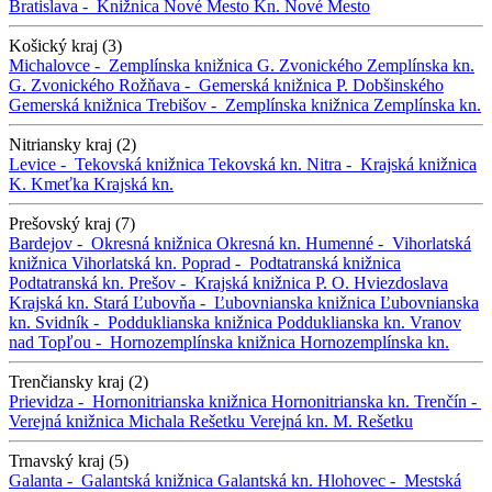
Bratislava -
Knižnica Nové Mesto
Kn. Nové Mesto
Košický kraj (3)
Michalovce -
Zemplínska knižnica G. Zvonického
Zemplínska kn.
G. Zvonického
Rožňava -
Gemerská knižnica P. Dobšinského
Gemerská knižnica
Trebišov -
Zemplínska knižnica
Zemplínska kn.
Nitriansky kraj (2)
Levice -
Tekovská knižnica
Tekovská kn.
Nitra -
Krajská knižnica
K. Kmeťka
Krajská kn.
Prešovský kraj (7)
Bardejov -
Okresná knižnica
Okresná kn.
Humenné -
Vihorlatská
knižnica
Vihorlatská kn.
Poprad -
Podtatranská knižnica
Podtatranská kn.
Prešov -
Krajská knižnica P. O. Hviezdoslava
Krajská kn.
Stará Ľubovňa -
Ľubovnianska knižnica
Ľubovnianska
kn.
Svidník -
Podduklianska knižnica
Podduklianska kn.
Vranov
nad Topľou -
Hornozemplínska knižnica
Hornozemplínska kn.
Trenčiansky kraj (2)
Prievidza -
Hornonitrianska knižnica
Hornonitrianska kn.
Trenčín -
Verejná knižnica Michala Rešetku
Verejná kn. M. Rešetku
Trnavský kraj (5)
Galanta -
Galantská knižnica
Galantská kn.
Hlohovec -
Mestská