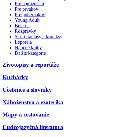
Pre najmenších
Pre prvákov
Pre pubertiakov
Young Adult
Beletria
Rozprávky
Sci-fi, fantasy a komiksy
Leporelá
Náučné knihy
Ďalšie kategórie
Životopisy a reportáže
Kuchárky
Učebnice a slovníky
Náboženstvo a ezoterika
Mapy a cestovanie
Cudzojazyčná literatúra