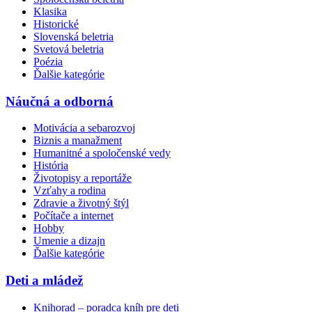
Klasika
Historické
Slovenská beletria
Svetová beletria
Poézia
Ďalšie kategórie
Náučná a odborná
Motivácia a sebarozvoj
Biznis a manažment
Humanitné a spoločenské vedy
História
Životopisy a reportáže
Vzťahy a rodina
Zdravie a životný štýl
Počítače a internet
Hobby
Umenie a dizajn
Ďalšie kategórie
Deti a mládež
Knihorad – poradca kníh pre deti