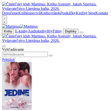
Doručenie
Kníhkupectvá
Knihovrátok
Poukážky
Knižný blog
Kontakt
E-knihy
Audioknihy
Hry
Filmy
Knihy
Doplnky
Vyhľadávanie
Prihlásiť