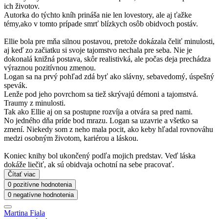
ich životov.
Autorka do týchto kníh prináša nie len lovestory, ale aj ťažke
témy,ako v tomto prípade smrť blízkych osôb obidvoch postáv.
Ellie bola pre mňa silnou postavou, pretože dokázala čeliť minulosti,
aj keď zo začiatku si svoje tajomstvo nechala pre seba. Nie je
dokonalá knižná postava, skôr realistivká, ale počas deja prechádza
výraznou pozitívnou zmenou.
Logan sa na prvý pohľad zdá byť ako slávny, sebavedomý, úspešný
spevák.
Lenže pod jeho povrchom sa tiež skrývajú démoni a tajomstvá.
Traumy z minulosti.
Tak ako Ellie aj on sa postupne rozvíja a otvára sa pred nami.
No jedného dňa príde bod mrazu. Logan sa uzavrie a všetko sa
zmení. Niekedy som z neho mala pocit, ako keby hľadal rovnováhu
medzi osobným životom, kariérou a láskou.
Koniec knihy bol ukončený podľa mojich predstav. Veď láska
dokáže liečiť, ak sú obidvaja ochotní na sebe pracovať.
Čítať viac
0 pozitívne hodnotenia
0 negatívne hodnotenia
Martina Fiala