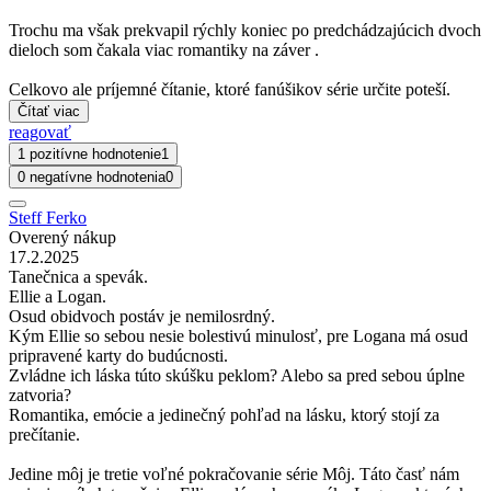
Trochu ma však prekvapil rýchly koniec po predchádzajúcich dvoch
dieloch som čakala viac romantiky na záver .
Celkovo ale príjemné čítanie, ktoré fanúšikov série určite poteší.
Čítať viac
reagovať
1 pozitívne hodnotenie
1
0 negatívne hodnotenia
0
Steff Ferko
Overený nákup
17.2.2025
Tanečnica a spevák.
Ellie a Logan.
Osud obidvoch postáv je nemilosrdný.
Kým Ellie so sebou nesie bolestivú minulosť, pre Logana má osud
pripravené karty do budúcnosti.
Zvládne ich láska túto skúšku peklom? Alebo sa pred sebou úplne
zatvoria?
Romantika, emócie a jedinečný pohľad na lásku, ktorý stojí za
prečítanie.
Jedine môj je tretie voľné pokračovanie série Môj. Táto časť nám