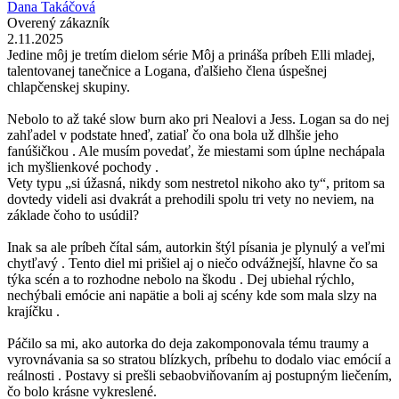
Dana Takáčová
Overený zákazník
2.11.2025
Jedine môj je tretím dielom série Môj a prináša príbeh Elli mladej,
talentovanej tanečnice a Logana, ďalšieho člena úspešnej
chlapčenskej skupiny.
Nebolo to až také slow burn ako pri Nealovi a Jess. Logan sa do nej
zahľadel v podstate hneď, zatiaľ čo ona bola už dlhšie jeho
fanúšičkou . Ale musím povedať, že miestami som úplne nechápala
ich myšlienkové pochody .
Vety typu „si úžasná, nikdy som nestretol nikoho ako ty“, pritom sa
dovtedy videli asi dvakrát a prehodili spolu tri vety no neviem, na
základe čoho to usúdil?
Inak sa ale príbeh čítal sám, autorkin štýl písania je plynulý a veľmi
chytľavý . Tento diel mi prišiel aj o niečo odvážnejší, hlavne čo sa
týka scén a to rozhodne nebolo na škodu . Dej ubiehal rýchlo,
nechýbali emócie ani napätie a boli aj scény kde som mala slzy na
krajíčku .
Páčilo sa mi, ako autorka do deja zakomponovala tému traumy a
vyrovnávania sa so stratou blízkych, príbehu to dodalo viac emócií a
reálnosti . Postavy si prešli sebaobviňovaním aj postupným liečením,
čo bolo krásne vykreslené.