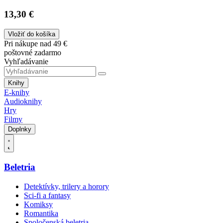
13,30 €
Vložiť do košíka
Pri nákupe nad 49 €
poštovné zadarmo
Vyhľadávanie
Knihy
E-knihy
Audioknihy
Hry
Filmy
Doplnky
Beletria
Detektívky, trilery a horory
Sci-fi a fantasy
Komiksy
Romantika
Spoločenská beletria