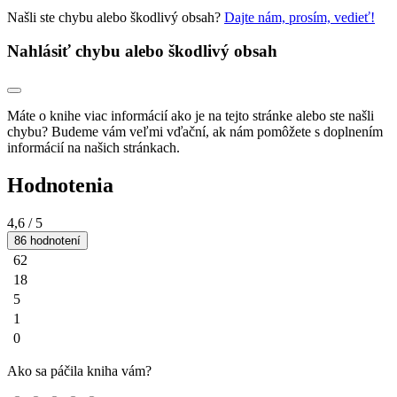
Našli ste chybu alebo škodlivý obsah?
Dajte nám, prosím, vedieť!
Nahlásiť chybu alebo škodlivý obsah
Máte o knihe viac informácií ako je na tejto stránke alebo ste našli
chybu? Budeme vám veľmi vďační, ak nám pomôžete s doplnením
informácií na našich stránkach.
Hodnotenia
4,6
/ 5
86 hodnotení
62
18
5
1
0
Ako sa páčila kniha vám?