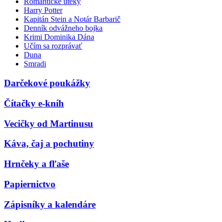
Romantické úteky
Harry Potter
Kapitán Stein a Notár Barbarič
Denník odvážneho bojka
Krimi Dominika Dána
Učím sa rozprávať
Duna
Smradi
Darčekové poukážky
Čítačky e-kníh
Vecičky od Martinusu
Káva, čaj a pochutiny
Hrnčeky a fľaše
Papiernictvo
Zápisníky a kalendáre