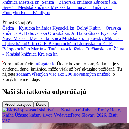
knižnica
Mestská kn.
Senica -
Záhorská knižnica
Záhorská kn.
Sereď -
Mestská knižnica
Mestská kn.
Trnava -
Knižnica J.
Fándlyho
Kn. J. Fándlyho
Žilinský kraj (6)
Čadca -
Kysucká knižnica
Kysucká kn.
Dolný Kubín -
Oravská
knižnica A. Habovštiaka
Oravská kn. A. Habovštiaka
Kysucké
Nové Mesto -
Mestská knižnica
Mestská kn.
Liptovský Mikuláš -
Liptovská knižnica G. F. Belopotockého
Liptovská kn. G. F.
Belopotockého
Martin -
Turčianska knižnica
Turčianska kn.
Žilina
-
Krajská knižnica
Krajská kn.
Zdroj informácií:
Infogate.sk
. Údaje hovoria o tom, že kniha je v
evidencii danej knižnice, môže však už byť aktuálne požičaná. Tu
nájdete
zoznam všetkých viac ako 200 slovenských knižníc
, o
ktorých máme údaje.
Naši škriatkovia odporúčajú
Predchádzajúce
Ďalšie