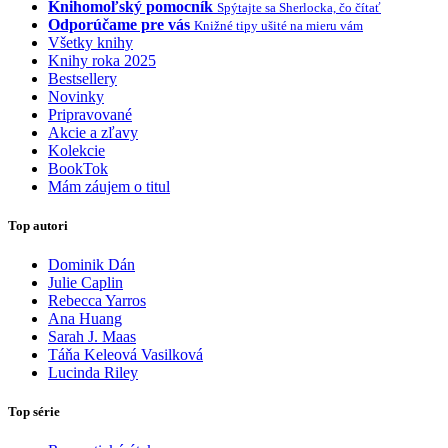
Knihomoľský pomocník
Spýtajte sa Sherlocka, čo čítať
Odporúčame pre vás
Knižné tipy ušité na mieru vám
Všetky knihy
Knihy roka 2025
Bestsellery
Novinky
Pripravované
Akcie a zľavy
Kolekcie
BookTok
Mám záujem o titul
Top autori
Dominik Dán
Julie Caplin
Rebecca Yarros
Ana Huang
Sarah J. Maas
Táňa Keleová Vasilková
Lucinda Riley
Top série