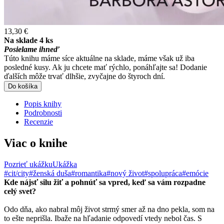
13,30 €
Na sklade 4 ks
Posielame ihneď
Túto knihu máme síce aktuálne na sklade, máme však už iba
posledné kusy. Ak ju chcete mať rýchlo, ponáhľajte sa! Dodanie
ďalších môže trvať dlhšie, zvyčajne do štyroch dní.
Do košíka
Popis knihy
Podrobnosti
Recenzie
Viac o knihe
Pozrieť ukážku
Ukážka
#cit/city
#ženská duša
#romantika
#nový život
#spolupráca
#emócie
Kde nájsť silu žiť a pohnúť sa vpred, keď sa vám rozpadne
celý svet?
Odo dňa, ako nabral môj život strmý smer až na dno pekla, som na
to ešte neprišla. Ibaže na hľadanie odpovedí vtedy nebol čas. S