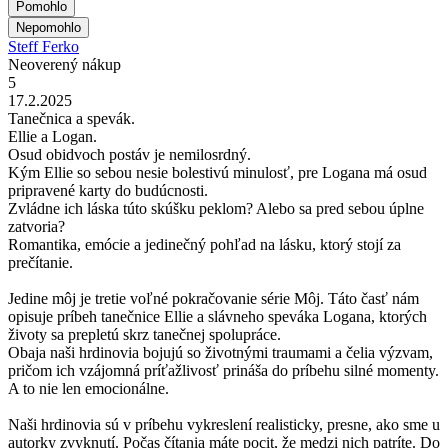
Pomohlo
Nepomohlo
Steff Ferko
Neoverený nákup
5
17.2.2025
Tanečnica a spevák.
Ellie a Logan.
Osud obidvoch postáv je nemilosrdný.
Kým Ellie so sebou nesie bolestivú minulosť, pre Logana má osud
pripravené karty do budúcnosti.
Zvládne ich láska túto skúšku peklom? Alebo sa pred sebou úplne
zatvoria?
Romantika, emócie a jedinečný pohľad na lásku, ktorý stojí za
prečítanie.
Jedine môj je tretie voľné pokračovanie série Môj. Táto časť nám
opisuje príbeh tanečnice Ellie a slávneho speváka Logana, ktorých
životy sa prepletú skrz tanečnej spolupráce.
Obaja naši hrdinovia bojujú so životnými traumami a čelia výzvam,
pričom ich vzájomná príťažlivosť prináša do príbehu silné momenty.
A to nie len emocionálne.
Naši hrdinovia sú v príbehu vykreslení realisticky, presne, ako sme u
autorky zvyknutí. Počas čítania máte pocit, že medzi nich patríte. Do