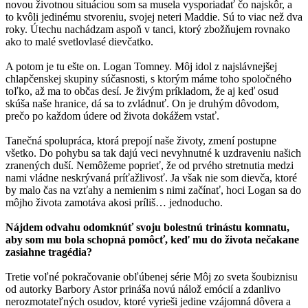
novou životnou situáciou som sa musela vysporiadať čo najskôr, a
to kvôli jedinému stvoreniu, svojej neteri Maddie. Sú to viac než dva
roky. Útechu nachádzam aspoň v tanci, ktorý zbožňujem rovnako
ako to malé svetlovlasé dievčatko.
A potom je tu ešte on. Logan Tomney. Môj idol z najslávnejšej
chlapčenskej skupiny súčasnosti, s ktorým máme toho spoločného
toľko, až ma to občas desí. Je živým príkladom, že aj keď osud
skúša naše hranice, dá sa to zvládnuť. On je druhým dôvodom,
prečo po každom údere od života dokážem vstať.
Tanečná spolupráca, ktorá prepojí naše životy, zmení postupne
všetko. Do pohybu sa tak dajú veci nevyhnutné k uzdraveniu našich
zranených duší. Nemôžeme poprieť, že od prvého stretnutia medzi
nami vládne neskrývaná príťažlivosť. Ja však nie som dievča, ktoré
by malo čas na vzťahy a nemienim s nimi začínať, hoci Logan sa do
môjho života zamotáva akosi príliš… jednoducho.
Nájdem odvahu odomknúť svoju bolestnú trinástu komnatu,
aby som mu bola schopná pomôcť, keď mu do života nečakane
zasiahne tragédia?
Tretie voľné pokračovanie obľúbenej série Môj zo sveta šoubiznisu
od autorky Barbory Astor prináša novú nálož emócií a zdanlivo
nerozmotateľných osudov, ktoré vyrieši jedine vzájomná dôvera a