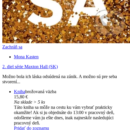
Zachráň sa
Mona Kasten
2. diel série
Maxton Hall (SK)
Možno bola ich láska odsúdená na zánik. A možno sú pre seba
stvorení...
Kniha
brožovaná väzba
15,80 €
Na sklade > 5 ks
Táto kniha sa môže na cestu ku vám vybrať prakticky
okamžite! Ak si ju objednáte do 13:00 v pracovný deň,
odošleme vám ju ešte dnes, inak najneskôr nasledujúci
pracovný deň.
Pridať do zoznamu