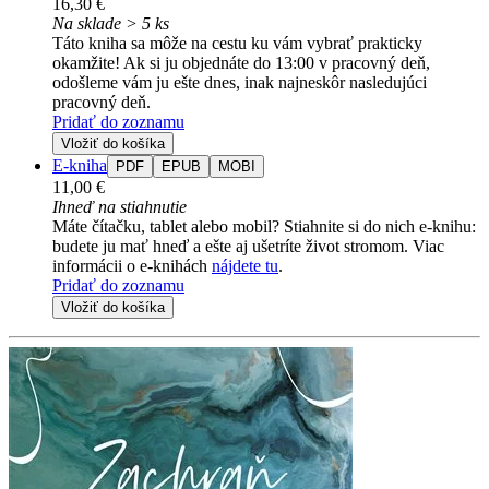
16,30 €
Na sklade > 5 ks
Táto kniha sa môže na cestu ku vám vybrať prakticky
okamžite! Ak si ju objednáte do 13:00 v pracovný deň,
odošleme vám ju ešte dnes, inak najneskôr nasledujúci
pracovný deň.
Pridať do zoznamu
Vložiť do košíka
E-kniha
PDF
EPUB
MOBI
11,00 €
Ihneď na stiahnutie
Máte čítačku, tablet alebo mobil? Stiahnite si do nich e-knihu:
budete ju mať hneď a ešte aj ušetríte život stromom. Viac
informácii o e-knihách
nájdete tu
.
Pridať do zoznamu
Vložiť do košíka