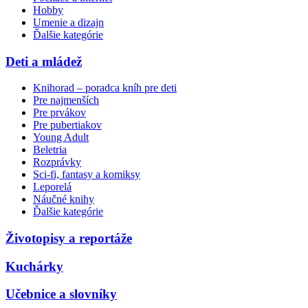
Hobby
Umenie a dizajn
Ďalšie kategórie
Deti a mládež
Knihorad – poradca kníh pre deti
Pre najmenších
Pre prvákov
Pre pubertiakov
Young Adult
Beletria
Rozprávky
Sci-fi, fantasy a komiksy
Leporelá
Náučné knihy
Ďalšie kategórie
Životopisy a reportáže
Kuchárky
Učebnice a slovníky