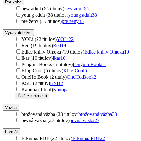
Pre koho
new adult (65 titulov)
new adult
65
young adult (38 titulov)
young adult
38
pre ženy (35 titulov)
pre ženy
35
Vydavateľstvo
YOLi (22 titulov)
YOLi
22
Red (19 titulov)
Red
19
Edice knihy Omega (19 titulov)
Edice knihy Omega
19
Ikar (10 titulov)
Ikar
10
Penguin Books (5 titulov)
Penguin Books
5
King Cool (5 titulov)
King Cool
5
OneHotBook (2 tituly)
OneHotBook
2
KSD (2 tituly)
KSD
2
Kanopa (1 titul)
Kanopa
1
Ďalšie možnosti
Väzba
brožovaná väzba (33 titulov)
brožovaná väzba
33
pevná väzba (27 titulov)
pevná väzba
27
Formát
E-kniha: PDF (22 titulov)
E-kniha: PDF
22