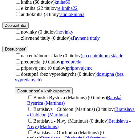
kniha (60 titulov)
kniha
60
e-kniha (22 titulov)
e-kniha
22
audiokniha (3 tituly)
audiokniha
3
Zobraziť iba
novinky (0 titulov)
novinky
zľavnené tituly (0 titulov)
zľavnené tituly
Dostupnosť
na centrálnom sklade (0 titulov)
na centrálnom sklade
predpredaj (0 titulov)
predpredaj
pripravujeme (0 titulov)
pripravujeme
dostupná (bez vypredaných) (0 titulov)
dostupná (bez
vypredaných)
Dostupnosť v kníhkupectve
Banská Bystrica (Martinus) (0 titulov)
Banská
Bystrica (Martinus)
Bratislava - Cubicon (Martinus) (0 titulov)
Bratislava
- Cubicon (Martinus)
Bratislava - Nivy (Martinus) (0 titulov)
Bratislava -
Nivy (Martinus)
Bratislava - Obchodná (Martinus) (0