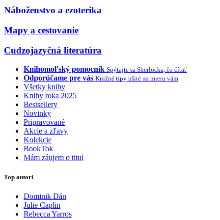
Náboženstvo a ezoterika
Mapy a cestovanie
Cudzojazyčná literatúra
Knihomoľský pomocník
Spýtajte sa Sherlocka, čo čítať
Odporúčame pre vás
Knižné tipy ušité na mieru vám
Všetky knihy
Knihy roka 2025
Bestsellery
Novinky
Pripravované
Akcie a zľavy
Kolekcie
BookTok
Mám záujem o titul
Top autori
Dominik Dán
Julie Caplin
Rebecca Yarros