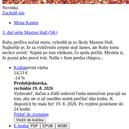
Novinka
Zachráň nás
Mona Kasten
3. diel série
Maxton Hall (SK)
Ruby prežíva nočnú moru, vyhodili ju zo školy Maxton Hall.
Najhoršie je, že za vylúčením zrejme stojí James, ale Ruby tomu
nechce uveriť. Najmä po tom všetkom, čo spolu prežili. Myslela si,
že pozná jeho pravú tvár. Našla v ňom predsa chlapca...
Kniha
pevná väzba
14,53 €
-14 %
Predobjednávka,
vychádza 19. 8. 2026
Vydavateľ, tlačiar a ďalší usilovní ľudia intenzívne pracujú na
tom, aby ste si už onedlho mohli prečítať túto knihu. K
dispozícii by mala byť 19. 8. 2026. Po vyjdení posielame do
24 hodín.
Pridať do zoznamu
Vložiť do košíka
E-kniha
PDF
EPUB
MOBI