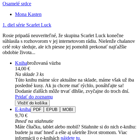
Osamelé srdce
Mona Kasten
1. diel série
Scarlet Luck
Rosie pripadá neuveriteľné, že skupina Scarlet Luck konečne
súhlasila s rozhovorom v jej internetovom rádiu. Nielenže chalanov
celé roky sleduje, ale ich piesne jej pomohli prekonať najťažšie
obdobie života...
Kniha
brožovaná väzba
14,00 €
Na sklade 3 ks
Túto knihu máme síce aktuálne na sklade, máme však už iba
posledné kusy. Ak ju chcete mať rýchlo, ponáhľajte sa!
Dodanie ďalších môže trvať dlhšie, zvyčajne do troch dní.
Pridať do zoznamu
Vložiť do košíka
E-kniha
PDF
EPUB
MOBI
9,70 €
Ihneď na stiahnutie
Máte čítačku, tablet alebo mobil? Stiahnite si do nich e-knihu:
budete ju mať hneď a ešte aj ušetríte život stromom. Viac
informácii o e-knihách
nájdete tu
.