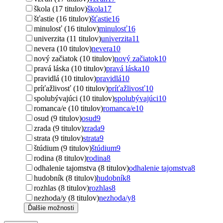
škola (17 titulov)
škola
17
šťastie (16 titulov)
šťastie
16
minulosť (16 titulov)
minulosť
16
univerzita (11 titulov)
univerzita
11
nevera (10 titulov)
nevera
10
nový začiatok (10 titulov)
nový začiatok
10
pravá láska (10 titulov)
pravá láska
10
pravidlá (10 titulov)
pravidlá
10
príťažlivosť (10 titulov)
príťažlivosť
10
spolubývajúci (10 titulov)
spolubývajúci
10
romanca/e (10 titulov)
romanca/e
10
osud (9 titulov)
osud
9
zrada (9 titulov)
zrada
9
strata (9 titulov)
strata
9
štúdium (9 titulov)
štúdium
9
rodina (8 titulov)
rodina
8
odhalenie tajomstva (8 titulov)
odhalenie tajomstva
8
hudobník (8 titulov)
hudobník
8
rozhlas (8 titulov)
rozhlas
8
nezhoda/y (8 titulov)
nezhoda/y
8
Ďalšie možnosti