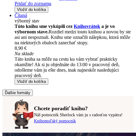
Pridať do zoznamu
Vložiť do košíka
Čítaná
výborný stav
Túto knihu sme vykúpili cez
Knihovrátok
a je vo
výbornom stave.
Rozdiel medzi touto knihou a novou by ste
asi ani nespoznali. Knihu sme označili nálepkou, ktorá môže
na niektorých obaloch zanechať stopy.
8,90 €
Na sklade
Táto kniha sa môže na cestu ku vám vybrať prakticky
okamžite! Ak si ju objednáte do 13:00 v pracovný deň,
odošleme vám ju ešte dnes, inak najneskôr nasledujúci
pracovný deň.
Vložiť do košíka
Ďalšie formáty
Chcete poradiť knihu?
Náš pomocník Sherlock vám ju s radosťou vypátra!
Knihomoľský pomocník