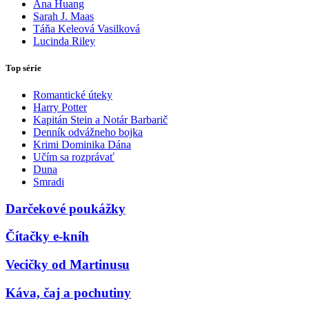
Ana Huang
Sarah J. Maas
Táňa Keleová Vasilková
Lucinda Riley
Top série
Romantické úteky
Harry Potter
Kapitán Stein a Notár Barbarič
Denník odvážneho bojka
Krimi Dominika Dána
Učím sa rozprávať
Duna
Smradi
Darčekové poukážky
Čítačky e-kníh
Vecičky od Martinusu
Káva, čaj a pochutiny