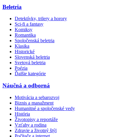
Beletria
Detektívky, trilery a horory
Sci-fi a fantasy
Komiksy
Romantika
Spoločenská beletria
Klasika
Historické
Slovenská beletria
Svetová beletria
Poézia
Ďalšie kategórie
Náučná a odborná
Motivácia a sebarozvoj
Biznis a manažment
Humanitné a spoločenské vedy
História
Životopisy a reportáže
Vzťahy a rodina
Zdravie a životný štýl
Počítače a internet