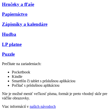
Hrnčeky a fľaše
Papiernictvo
Zápisníky a kalendáre
Hudba
LP platne
Puzzle
Prečítate na zariadeniach:
Pocketbook
Kindle
Smartfón či tablet s príslušnou aplikáciou
Počítač s príslušnou aplikáciou
Nie je možné meniť veľkosť písma, formát je preto vhodný skôr pre
väčšie obrazovky.
Viac informácií v
našich návodoch