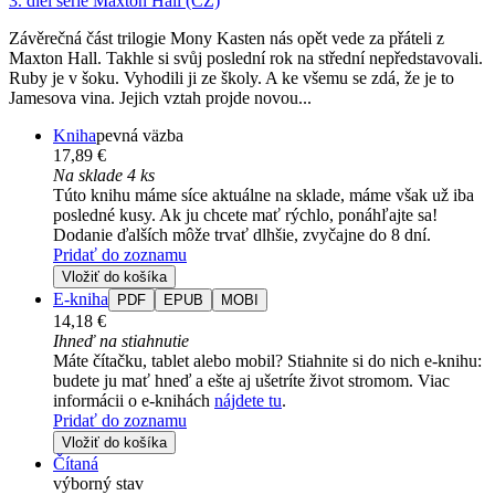
3. diel série
Maxton Hall (CZ)
Závěrečná část trilogie Mony Kasten nás opět vede za přáteli z
Maxton Hall. Takhle si svůj poslední rok na střední nepředstavovali.
Ruby je v šoku. Vyhodili ji ze školy. A ke všemu se zdá, že je to
Jamesova vina. Jejich vztah projde novou...
Kniha
pevná väzba
17,89 €
Na sklade 4 ks
Túto knihu máme síce aktuálne na sklade, máme však už iba
posledné kusy. Ak ju chcete mať rýchlo, ponáhľajte sa!
Dodanie ďalších môže trvať dlhšie, zvyčajne do 8 dní.
Pridať do zoznamu
Vložiť do košíka
E-kniha
PDF
EPUB
MOBI
14,18 €
Ihneď na stiahnutie
Máte čítačku, tablet alebo mobil? Stiahnite si do nich e-knihu:
budete ju mať hneď a ešte aj ušetríte život stromom. Viac
informácii o e-knihách
nájdete tu
.
Pridať do zoznamu
Vložiť do košíka
Čítaná
výborný stav