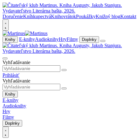
Doručenie
Kníhkupectvá
Knihovrátok
Poukážky
Knižný blog
Kontakt
E-knihy
Audioknihy
Hry
Filmy
Knihy
Doplnky
Vyhľadávanie
Prihlásiť
Vyhľadávanie
Knihy
E-knihy
Audioknihy
Hry
Filmy
Doplnky