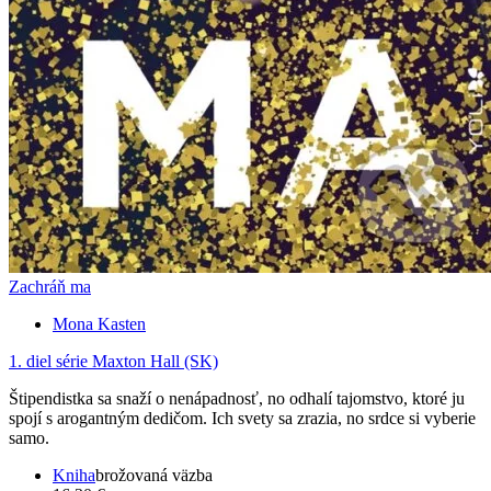
Zachráň ma
Mona Kasten
1. diel série
Maxton Hall (SK)
Štipendistka sa snaží o nenápadnosť, no odhalí tajomstvo, ktoré ju
spojí s arogantným dedičom. Ich svety sa zrazia, no srdce si vyberie
samo.
Kniha
brožovaná väzba