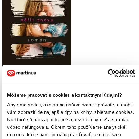
Věřit znovu
CZ
Môžeme pracovať s cookies a kontaktnými údajmi?
Mona Kasten
Aby sme vedeli, ako sa na našom webe správate, a mohli
vám zobraziť tie najlepšie tipy na knihy, zbierame cookies.
2. diel série
Znovu
Niektoré sú naozaj potrebné a bez nich by naša stránka
Dawn si užívá života na univerzitě ve Woodshillu. Vyučování ji
vôbec nefungovala. Okrem toho používame analytické
baví, daří se jí psát novely, jak si vždy vysnila, a našla dobrou partu
skvělých přátel. Jen jedno jí kazí náladu… Spencer. Spencer
cookies, ktoré nám umožňujú zisťovať, ako náš web