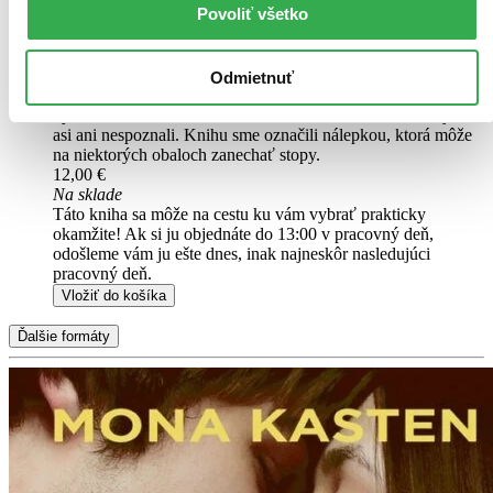
Pridať do zoznamu
Povoliť všetko
Vložiť do košíka
Čítaná
výborný stav
Odmietnuť
Túto knihu sme vykúpili cez
Knihovrátok
a je vo
výbornom stave.
Rozdiel medzi touto knihou a novou by ste
asi ani nespoznali. Knihu sme označili nálepkou, ktorá môže
na niektorých obaloch zanechať stopy.
12,00 €
Na sklade
Táto kniha sa môže na cestu ku vám vybrať prakticky
okamžite! Ak si ju objednáte do 13:00 v pracovný deň,
odošleme vám ju ešte dnes, inak najneskôr nasledujúci
pracovný deň.
Vložiť do košíka
Ďalšie formáty