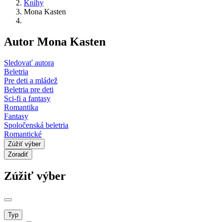
Knihy
Mona Kasten
Autor Mona Kasten
Sledovať autora
Beletria
Pre deti a mládež
Beletria pre deti
Sci-fi a fantasy
Romantika
Fantasy
Spoločenská beletria
Romantické
Zúžiť výber
Zoradiť
Zúžiť výber
Typ