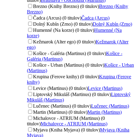
titulov)
Bratislava - Obchodná (Martinus)
Brezno (Knihy Brezno) (0 titulov)
Brezno (Knihy
Brezno)
Čadca (Arcus) (0 titulov)
Čadca (Arcus)
Dolný Kubín (Zrno) (0 titulov)
Dolný Kubín (Zrno)
Humenné (Na korze) (0 titulov)
Humenné (Na
korze)
Kežmarok (Alter ego) (0 titulov)
Kežmarok (Alter
ego)
Košice - Galéria (Martinus) (0 titulov)
Košice -
Galéria (Martinus)
Košice - Urban (Martinus) (0 titulov)
Košice - Urban
(Martinus)
Krupina (Ferove knihy) (0 titulov)
Krupina (Ferove
knihy)
Levice (Martinus) (0 titulov)
Levice (Martinus)
Liptovský Mikuláš (Martinus) (0 titulov)
Liptovský
Mikuláš (Martinus)
Lučenec (Martinus) (0 titulov)
Lučenec (Martinus)
Martin (Martinus) (0 titulov)
Martin (Martinus)
Michalovce - ATRIUM (Martinus) (0
titulov)
Michalovce - ATRIUM (Martinus)
Myjava (Kniha Myjava) (0 titulov)
Myjava (Kniha
Myjava)