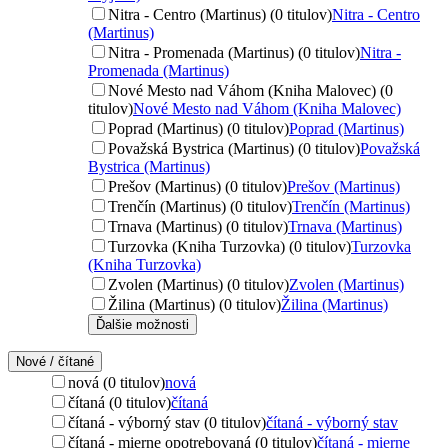
Nitra - Centro (Martinus) (0 titulov)
Nitra - Centro
(Martinus)
Nitra - Promenada (Martinus) (0 titulov)
Nitra -
Promenada (Martinus)
Nové Mesto nad Váhom (Kniha Malovec) (0
titulov)
Nové Mesto nad Váhom (Kniha Malovec)
Poprad (Martinus) (0 titulov)
Poprad (Martinus)
Považská Bystrica (Martinus) (0 titulov)
Považská
Bystrica (Martinus)
Prešov (Martinus) (0 titulov)
Prešov (Martinus)
Trenčín (Martinus) (0 titulov)
Trenčín (Martinus)
Trnava (Martinus) (0 titulov)
Trnava (Martinus)
Turzovka (Kniha Turzovka) (0 titulov)
Turzovka
(Kniha Turzovka)
Zvolen (Martinus) (0 titulov)
Zvolen (Martinus)
Žilina (Martinus) (0 titulov)
Žilina (Martinus)
Ďalšie možnosti
Nové / čítané
nová (0 titulov)
nová
čítaná (0 titulov)
čítaná
čítaná - výborný stav (0 titulov)
čítaná - výborný stav
čítaná - mierne opotrebovaná (0 titulov)
čítaná - mierne