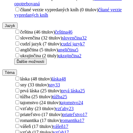
opotrebovaná
čítané verzie vypredaných kníh (0 titulov)
čítané verzie
vypredaných kníh
Jazyk
čeština (46 titulov)
čeština
46
slovenčina (32 titulov)
slovenčina
32
cudzí jazyk (7 titulov)
cudzí jazyk
7
angličtina (5 titulov)
angličtina
5
ukrajinčina (2 tituly)
ukrajinčina
2
Ďalšie možnosti
Téma
láska (48 titulov)
láska
48
sny (33 titulov)
sny
33
prvá láska (25 titulov)
prvá láska
25
túžba (25 titulov)
túžba
25
tajomstvo (24 titulov)
tajomstvo
24
vzťahy (23 titulov)
vzťahy
23
priateľstvo (17 titulov)
priateľstvo
17
romantika (17 titulov)
romantika
17
vášeň (17 titulov)
vášeň
17
vzťah (17 titulov)
vzťah
17