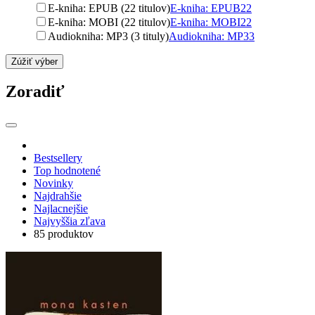
E-kniha: EPUB (22 titulov)
E-kniha: EPUB
22
E-kniha: MOBI (22 titulov)
E-kniha: MOBI
22
Audiokniha: MP3 (3 tituly)
Audiokniha: MP3
3
Zúžiť výber
Zoradiť
Bestsellery
Top hodnotené
Novinky
Najdrahšie
Najlacnejšie
Najvyššia zľava
85 produktov