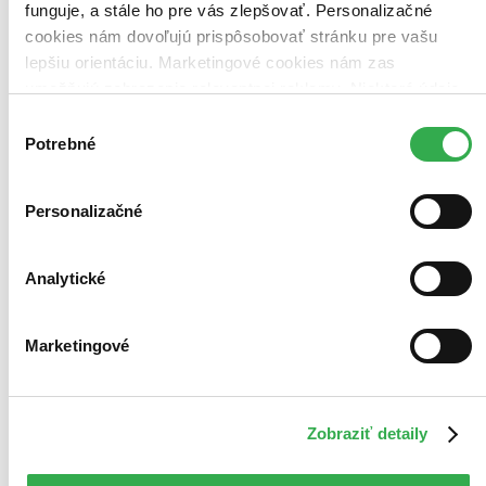
funguje, a stále ho pre vás zlepšovať. Personalizačné
cookies nám dovoľujú prispôsobovať stránku pre vašu
lepšiu orientáciu. Marketingové cookies nám zas
umožňujú zobrazenie relevantnej reklamy. Niektoré údaje
zdieľame aj s tretími stranami. Veľmi by nám pomohlo,
Výber
keby sme mohli používať všetky tieto cookies. Ďakujeme!
Potrebné
súhlasu
Personalizačné
Analytické
Marketingové
Zobraziť detaily