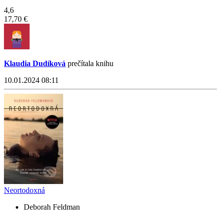
4,6
17,70 €
Klaudia Dudíková
prečítala knihu
10.01.2024 08:11
Neortodoxná
Deborah Feldman