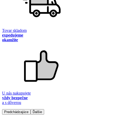
Tovar skladom
expedujeme
okamžite
U nás nakupujete
vždy bezpečne
a s dôverou
Predchádzajúce
Ďalšie