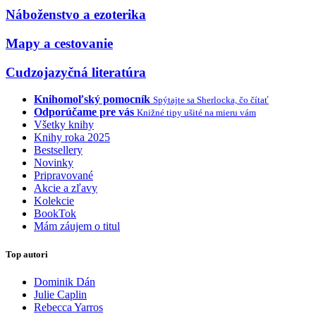
Náboženstvo a ezoterika
Mapy a cestovanie
Cudzojazyčná literatúra
Knihomoľský pomocník
Spýtajte sa Sherlocka, čo čítať
Odporúčame pre vás
Knižné tipy ušité na mieru vám
Všetky knihy
Knihy roka 2025
Bestsellery
Novinky
Pripravované
Akcie a zľavy
Kolekcie
BookTok
Mám záujem o titul
Top autori
Dominik Dán
Julie Caplin
Rebecca Yarros