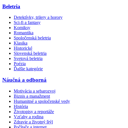
Beletria
Detektívky, trilery a horory
Sci-fi a fantasy
Komiksy
Romantika
Spoločenská beletria
Klasika
Historické
Slovenská beletria
Svetová beletria
Poézia
Ďalšie kategórie
Náučná a odborná
Motivácia a sebarozvoj
Biznis a manažment
Humanitné a spoločenské vedy
História
Životopisy a reportáže
Vzťahy a rodina
Zdravie a životný štýl
Počítače a internet