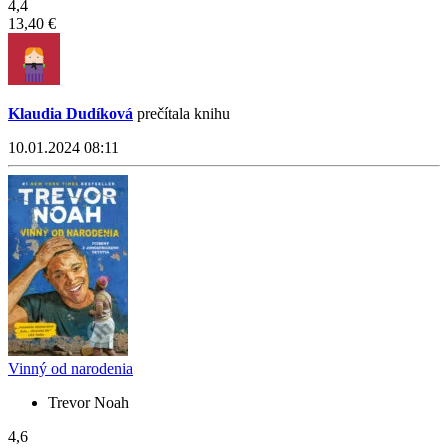
4,4
13,40 €
Klaudia Dudíková
prečítala knihu
10.01.2024 08:11
Vinný od narodenia
Trevor Noah
4,6