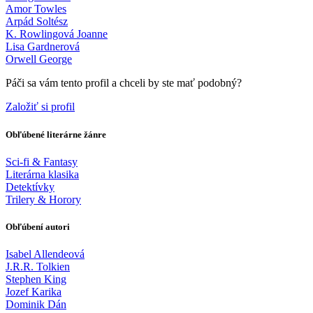
Amor Towles
Arpád Soltész
K. Rowlingová Joanne
Lisa Gardnerová
Orwell George
Páči sa vám tento profil a chceli by ste mať podobný?
Založiť si profil
Obľúbené literárne žánre
Sci-fi & Fantasy
Literárna klasika
Detektívky
Trilery & Horory
Obľúbení autori
Isabel Allendeová
J.R.R. Tolkien
Stephen King
Jozef Karika
Dominik Dán