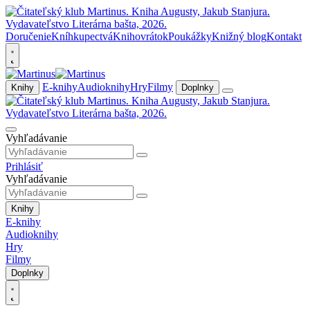
Doručenie
Kníhkupectvá
Knihovrátok
Poukážky
Knižný blog
Kontakt
E-knihy
Audioknihy
Hry
Filmy
Knihy
Doplnky
Vyhľadávanie
Prihlásiť
Vyhľadávanie
Knihy
E-knihy
Audioknihy
Hry
Filmy
Doplnky