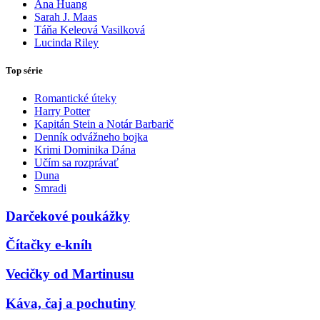
Ana Huang
Sarah J. Maas
Táňa Keleová Vasilková
Lucinda Riley
Top série
Romantické úteky
Harry Potter
Kapitán Stein a Notár Barbarič
Denník odvážneho bojka
Krimi Dominika Dána
Učím sa rozprávať
Duna
Smradi
Darčekové poukážky
Čítačky e-kníh
Vecičky od Martinusu
Káva, čaj a pochutiny