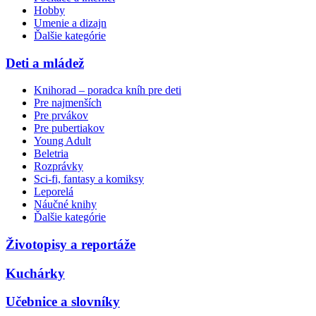
Hobby
Umenie a dizajn
Ďalšie kategórie
Deti a mládež
Knihorad – poradca kníh pre deti
Pre najmenších
Pre prvákov
Pre pubertiakov
Young Adult
Beletria
Rozprávky
Sci-fi, fantasy a komiksy
Leporelá
Náučné knihy
Ďalšie kategórie
Životopisy a reportáže
Kuchárky
Učebnice a slovníky