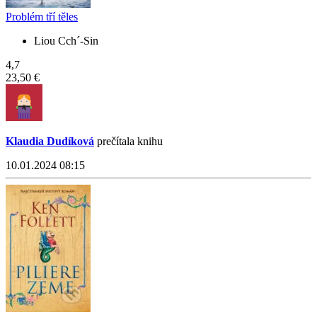
Problém tří těles
Liou Cch´-Sin
4,7
23,50 €
Klaudia Dudíková
prečítala knihu
10.01.2024 08:15