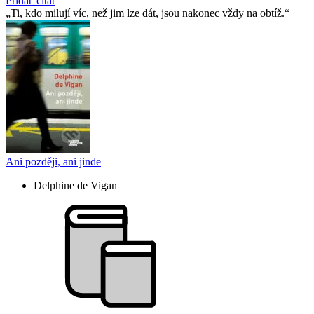
Pridať citát
Ti, kdo milují víc, než jim lze dát, jsou nakonec vždy na obtíž.
Ani později, ani jinde
Delphine de Vigan