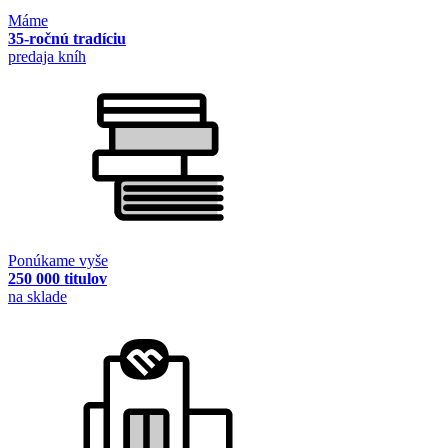
Máme
35-ročnú tradíciu
predaja kníh
Ponúkame vyše
250 000 titulov
na sklade