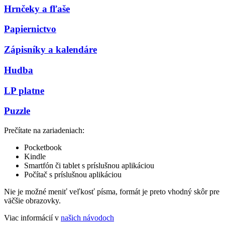
Hrnčeky a fľaše
Papiernictvo
Zápisníky a kalendáre
Hudba
LP platne
Puzzle
Prečítate na zariadeniach:
Pocketbook
Kindle
Smartfón či tablet s príslušnou aplikáciou
Počítač s príslušnou aplikáciou
Nie je možné meniť veľkosť písma, formát je preto vhodný skôr pre
väčšie obrazovky.
Viac informácií v
našich návodoch