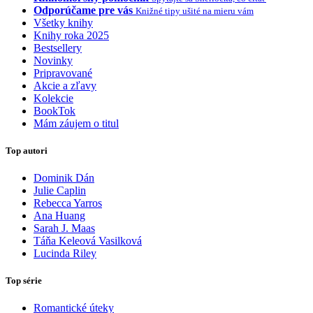
Odporúčame pre vás
Knižné tipy ušité na mieru vám
Všetky knihy
Knihy roka 2025
Bestsellery
Novinky
Pripravované
Akcie a zľavy
Kolekcie
BookTok
Mám záujem o titul
Top autori
Dominik Dán
Julie Caplin
Rebecca Yarros
Ana Huang
Sarah J. Maas
Táňa Keleová Vasilková
Lucinda Riley
Top série
Romantické úteky