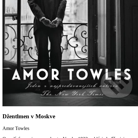
Džentlmen v Moskve
Amor Towles