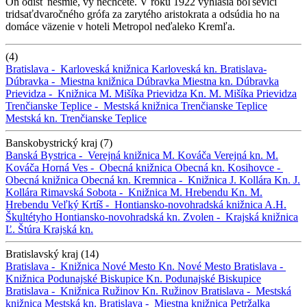
On odísť nesmie, vy nechcete. V roku 1922 vyhlásia boľševici
tridsaťdvaročného grófa za zarytého aristokrata a odsúdia ho na
domáce väzenie v hoteli Metropol neďaleko Kremľa.
(4)
Bratislava -
Karloveská knižnica
Karloveská kn.
Bratislava-
Dúbravka -
Miestna knižnica Dúbravka
Miestna kn. Dúbravka
Prievidza -
Knižnica M. Mišíka Prievidza
Kn. M. Mišíka Prievidza
Trenčianske Teplice -
Mestská knižnica Trenčianske Teplice
Mestská kn. Trenčianske Teplice
Banskobystrický kraj (7)
Banská Bystrica -
Verejná knižnica M. Kováča
Verejná kn. M.
Kováča
Horná Ves -
Obecná knižnica
Obecná kn.
Kosihovce -
Obecná knižnica
Obecná kn.
Kremnica -
Knižnica J. Kollára
Kn. J.
Kollára
Rimavská Sobota -
Knižnica M. Hrebendu
Kn. M.
Hrebendu
Veľký Krtíš -
Hontiansko-novohradská knižnica A.H.
Škultétyho
Hontiansko-novohradská kn.
Zvolen -
Krajská knižnica
Ľ. Štúra
Krajská kn.
Bratislavský kraj (14)
Bratislava -
Knižnica Nové Mesto
Kn. Nové Mesto
Bratislava -
Knižnica Podunajské Biskupice
Kn. Podunajské Biskupice
Bratislava -
Knižnica Ružinov
Kn. Ružinov
Bratislava -
Mestská
knižnica
Mestská kn.
Bratislava -
Miestna knižnica Petržalka