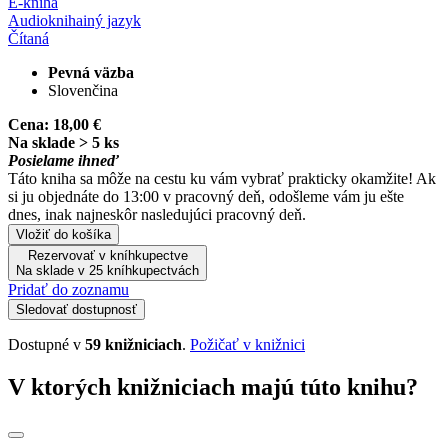
E-kniha
Audiokniha
iný jazyk
Čítaná
Pevná väzba
Slovenčina
Cena:
18,00 €
Na sklade > 5 ks
Posielame ihneď
Táto kniha sa môže na cestu ku vám vybrať prakticky okamžite! Ak
si ju objednáte do 13:00 v pracovný deň, odošleme vám ju ešte
dnes, inak najneskôr nasledujúci pracovný deň.
Vložiť do košíka
Rezervovať v kníhkupectve
Na sklade v 25 kníhkupectvách
Pridať do zoznamu
Sledovať dostupnosť
Dostupné v
59 knižniciach
.
Požičať v knižnici
V ktorých knižniciach majú túto knihu?