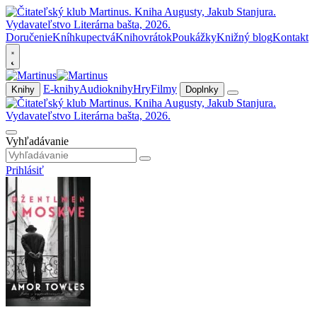
Doručenie
Kníhkupectvá
Knihovrátok
Poukážky
Knižný blog
Kontakt
E-knihy
Audioknihy
Hry
Filmy
Knihy
Doplnky
Vyhľadávanie
Prihlásiť