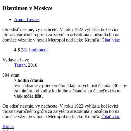
Džentlmen v Moskve
Amor Towles
On odísť nesmie, vy nechcete. V roku 1922 vyhlásia boľševici
tridsaťdvaročného grófa za zarytého aristokrata a odsúdia ho na
domáce väzenie v hoteli Metropol neďaleko Kremľa.
Čítať viac
4,6
281 hodnotení
Vydavateľstvo
Tatran
, 2018
384 strán
7 hodín čítania
Vychádzame z priemerného údaju o rýchlosti čítania 230 slov
za minútu, od knihy ku knihe a čitateľa ku čitateľovi sa to
však môže líšiť.
On odísť nesmie, vy nechcete. V roku 1922 vyhlásia boľševici
tridsaťdvaročného grófa za zarytého aristokrata a odsúdia ho na
domáce väzenie v hoteli Metropol neďaleko Kremľa.
Čítať viac
Kniha