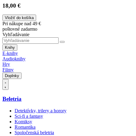
18,00 €
Vložiť do košíka
Pri nákupe nad 49 €
poštovné zadarmo
Vyhľadávanie
Knihy
E-knihy
Audioknihy
Hry
Filmy
Doplnky
Beletria
Detektívky, trilery a horory
Sci-fi a fantasy
Komiksy
Romantika
Spoločenská beletria