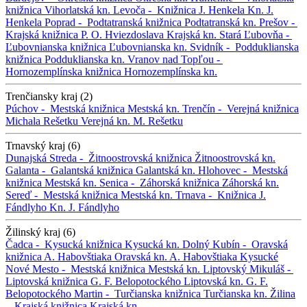
knižnica
Vihorlatská kn.
Levoča -
Knižnica J. Henkela
Kn. J.
Henkela
Poprad -
Podtatranská knižnica
Podtatranská kn.
Prešov -
Krajská knižnica P. O. Hviezdoslava
Krajská kn.
Stará Ľubovňa -
Ľubovnianska knižnica
Ľubovnianska kn.
Svidník -
Podduklianska
knižnica
Podduklianska kn.
Vranov nad Topľou -
Hornozemplínska knižnica
Hornozemplínska kn.
Trenčiansky kraj (2)
Púchov -
Mestská knižnica
Mestská kn.
Trenčín -
Verejná knižnica
Michala Rešetku
Verejná kn. M. Rešetku
Trnavský kraj (6)
Dunajská Streda -
Žitnoostrovská knižnica
Žitnoostrovská kn.
Galanta -
Galantská knižnica
Galantská kn.
Hlohovec -
Mestská
knižnica
Mestská kn.
Senica -
Záhorská knižnica
Záhorská kn.
Sereď -
Mestská knižnica
Mestská kn.
Trnava -
Knižnica J.
Fándlyho
Kn. J. Fándlyho
Žilinský kraj (6)
Čadca -
Kysucká knižnica
Kysucká kn.
Dolný Kubín -
Oravská
knižnica A. Habovštiaka
Oravská kn. A. Habovštiaka
Kysucké
Nové Mesto -
Mestská knižnica
Mestská kn.
Liptovský Mikuláš -
Liptovská knižnica G. F. Belopotockého
Liptovská kn. G. F.
Belopotockého
Martin -
Turčianska knižnica
Turčianska kn.
Žilina
-
Krajská knižnica
Krajská kn.