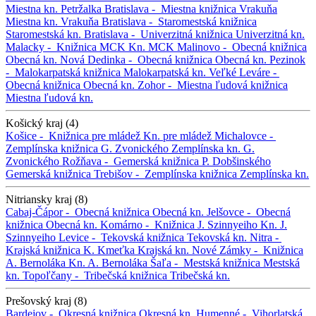
Miestna kn. Petržalka
Bratislava -
Miestna knižnica Vrakuňa
Miestna kn. Vrakuňa
Bratislava -
Staromestská knižnica
Staromestská kn.
Bratislava -
Univerzitná knižnica
Univerzitná kn.
Malacky -
Knižnica MCK
Kn. MCK
Malinovo -
Obecná knižnica
Obecná kn.
Nová Dedinka -
Obecná knižnica
Obecná kn.
Pezinok
-
Malokarpatská knižnica
Malokarpatská kn.
Veľké Leváre -
Obecná knižnica
Obecná kn.
Zohor -
Miestna ľudová knižnica
Miestna ľudová kn.
Košický kraj (4)
Košice -
Knižnica pre mládež
Kn. pre mládež
Michalovce -
Zemplínska knižnica G. Zvonického
Zemplínska kn. G.
Zvonického
Rožňava -
Gemerská knižnica P. Dobšinského
Gemerská knižnica
Trebišov -
Zemplínska knižnica
Zemplínska kn.
Nitriansky kraj (8)
Cabaj-Čápor -
Obecná knižnica
Obecná kn.
Jelšovce -
Obecná
knižnica
Obecná kn.
Komárno -
Knižnica J. Szinnyeiho
Kn. J.
Szinnyeiho
Levice -
Tekovská knižnica
Tekovská kn.
Nitra -
Krajská knižnica K. Kmeťka
Krajská kn.
Nové Zámky -
Knižnica
A. Bernoláka
Kn. A. Bernoláka
Šaľa -
Mestská knižnica
Mestská
kn.
Topoľčany -
Tribečská knižnica
Tribečská kn.
Prešovský kraj (8)
Bardejov -
Okresná knižnica
Okresná kn.
Humenné -
Vihorlatská