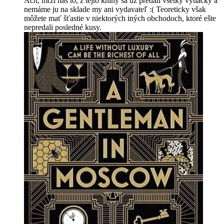
Ach, mrzí nás to, z tejto knihy sa už predali všetky výtlačky a
nemáme ju na sklade my ani vydavateľ :( Teoreticky však
môžete mať šťastie v niektorých iných obchodoch, ktoré ešte
nepredali posledné kusy.