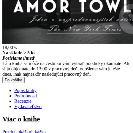
18,00 €
Na sklade > 5 ks
Posielame ihneď
Táto kniha sa môže na cestu ku vám vybrať prakticky okamžite! Ak
si ju objednáte do 13:00 v pracovný deň, odošleme vám ju ešte
dnes, inak najneskôr nasledujúci pracovný deň.
Do košíka
Popis knihy
Podrobnosti
Recenzie
Vydavateľstvo
Viac o knihe
Pozrieť ukážku
Ukážka