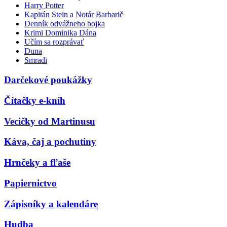
Harry Potter
Kapitán Stein a Notár Barbarič
Denník odvážneho bojka
Krimi Dominika Dána
Učím sa rozprávať
Duna
Smradi
Darčekové poukážky
Čítačky e-kníh
Vecičky od Martinusu
Káva, čaj a pochutiny
Hrnčeky a fľaše
Papiernictvo
Zápisníky a kalendáre
Hudba