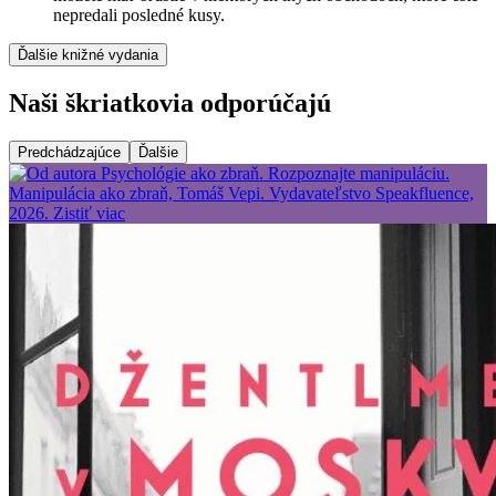
nepredali posledné kusy.
Ďalšie knižné vydania
Naši škriatkovia odporúčajú
Predchádzajúce
Ďalšie