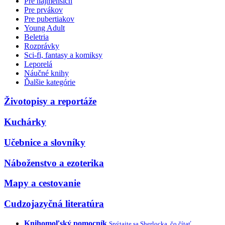
Pre najmenších
Pre prvákov
Pre pubertiakov
Young Adult
Beletria
Rozprávky
Sci-fi, fantasy a komiksy
Leporelá
Náučné knihy
Ďalšie kategórie
Životopisy a reportáže
Kuchárky
Učebnice a slovníky
Náboženstvo a ezoterika
Mapy a cestovanie
Cudzojazyčná literatúra
Knihomoľský pomocník
Spýtajte sa Sherlocka, čo čítať