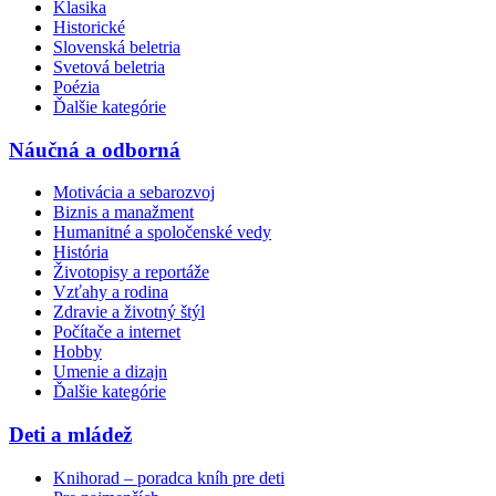
Klasika
Historické
Slovenská beletria
Svetová beletria
Poézia
Ďalšie kategórie
Náučná a odborná
Motivácia a sebarozvoj
Biznis a manažment
Humanitné a spoločenské vedy
História
Životopisy a reportáže
Vzťahy a rodina
Zdravie a životný štýl
Počítače a internet
Hobby
Umenie a dizajn
Ďalšie kategórie
Deti a mládež
Knihorad – poradca kníh pre deti