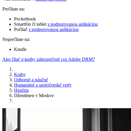
Prečítate na:
Pocketbook
Smartfón či tablet
s podporovanou aplikáciou
Počítač
s podporovanou aplikáciou
Neprečítate na:
Kindle
Ako čítať e-knihy zabezpečené cez Adobe DRM?
Knihy
Odborné a náučné
Humanitné a spoločenské vedy
História
Džentlmen v Moskve