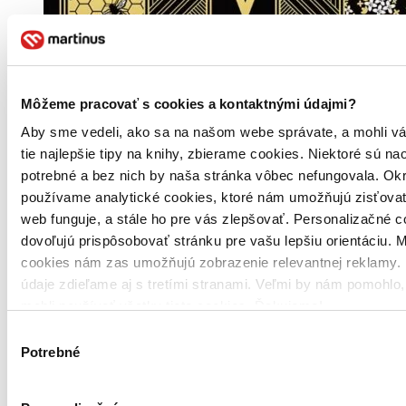
Môžeme pracovať s cookies a kontaktnými údajmi?
Aby sme vedeli, ako sa na našom webe správate, a mohli v
tie najlepšie tipy na knihy, zbierame cookies. Niektoré sú na
potrebné a bez nich by naša stránka vôbec nefungovala. Ok
používame analytické cookies, ktoré nám umožňujú zisťovať
web funguje, a stále ho pre vás zlepšovať. Personalizačné 
dovoľujú prispôsobovať stránku pre vašu lepšiu orientáciu. 
cookies nám zas umožňujú zobrazenie relevantnej reklamy. 
údaje zdieľame aj s tretími stranami. Veľmi by nám pomohlo
mohli používať všetky tieto cookies. Ďakujeme!
Výber
Potrebné
súhlasu
Pevná väzba s prebalom
Čeština, 2022
Na sklade 2 ks