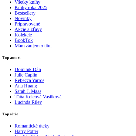
Všetky knihy
Knihy roka 2025
Bestsellery
Novinky
Pripravované
Akcie a zľavy
Kolekcie
BookTok
Mám záujem o titul
Top autori
Dominik Dán
Julie Caplin
Rebecca Yarros
Ana Huang
Sarah J. Maas
Táňa Keleová Vasilková
Lucinda Riley
Top série
Romantické úteky
Harry Potter