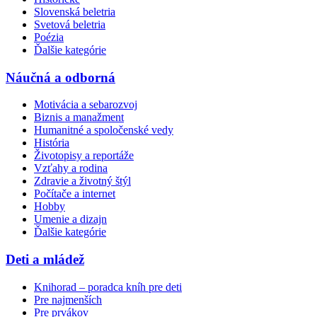
Slovenská beletria
Svetová beletria
Poézia
Ďalšie kategórie
Náučná a odborná
Motivácia a sebarozvoj
Biznis a manažment
Humanitné a spoločenské vedy
História
Životopisy a reportáže
Vzťahy a rodina
Zdravie a životný štýl
Počítače a internet
Hobby
Umenie a dizajn
Ďalšie kategórie
Deti a mládež
Knihorad – poradca kníh pre deti
Pre najmenších
Pre prvákov