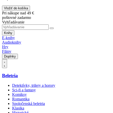
Vložiť do košíka
Pri nákupe nad 49 €
poštovné zadarmo
Vyhľadávanie
Knihy
E-knihy
Audioknihy
Hry
Filmy
Doplnky
Beletria
Detektívky, trilery a horory
Sci-fi a fantasy
Komiksy
Romantika
Spoločenská beletria
Klasika
Historické