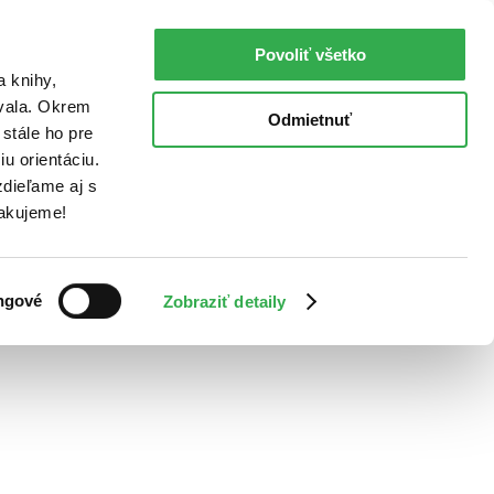
Povoliť všetko
a knihy,
ovala. Okrem
Odmietnuť
stále ho pre
u orientáciu.
dieľame aj s
Ďakujeme!
ngové
Zobraziť detaily