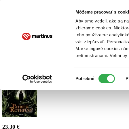
Doručenie
Kníhkupectvá
Knihovrátok
Poukážky
Knižný blog
Kontakt
Môžeme pracovať s cooki
Aby sme vedeli, ako sa na 
zbierame cookies. Niektor
E-knihy
Audioknihy
Hry
Filmy
Knihy
Doplnky
toho používame analytické
vás zlepšovať. Personaliz
Vyhľadávanie
Marketingové cookies nám 
tretími stranami. Veľmi b
Prihlásiť
Výber
Potrebné
P
súhlasu
23,30 €