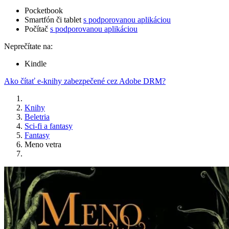
Pocketbook
Smartfón či tablet
s podporovanou aplikáciou
Počítač
s podporovanou aplikáciou
Neprečítate na:
Kindle
Ako čítať e-knihy zabezpečené cez Adobe DRM?
Knihy
Beletria
Sci-fi a fantasy
Fantasy
Meno vetra