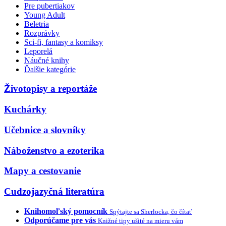
Pre pubertiakov
Young Adult
Beletria
Rozprávky
Sci-fi, fantasy a komiksy
Leporelá
Náučné knihy
Ďalšie kategórie
Životopisy a reportáže
Kuchárky
Učebnice a slovníky
Náboženstvo a ezoterika
Mapy a cestovanie
Cudzojazyčná literatúra
Knihomoľský pomocník
Spýtajte sa Sherlocka, čo čítať
Odporúčame pre vás
Knižné tipy ušité na mieru vám