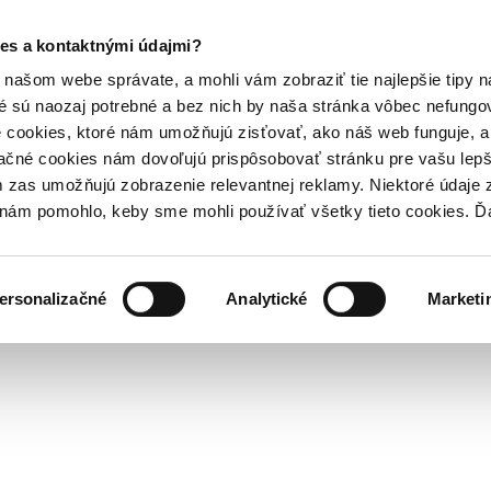
es a kontaktnými údajmi?
našom webe správate, a mohli vám zobraziť tie najlepšie tipy n
é sú naozaj potrebné a bez nich by naša stránka vôbec nefung
 cookies, ktoré nám umožňujú zisťovať, ako náš web funguje, a 
ačné cookies nám dovoľujú prispôsobovať stránku pre vašu lepši
zas umožňujú zobrazenie relevantnej reklamy. Niektoré údaje z
y nám pomohlo, keby sme mohli používať všetky tieto cookies. 
ersonalizačné
Analytické
Marketi