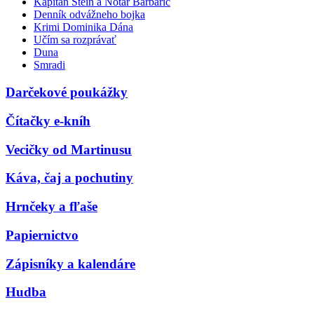
Kapitán Stein a Notár Barbarič
Denník odvážneho bojka
Krimi Dominika Dána
Učím sa rozprávať
Duna
Smradi
Darčekové poukážky
Čítačky e-kníh
Vecičky od Martinusu
Káva, čaj a pochutiny
Hrnčeky a fľaše
Papiernictvo
Zápisníky a kalendáre
Hudba