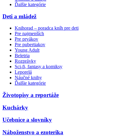
Ďalšie kategórie
Deti a mládež
Knihorad – poradca kníh pre deti
Pre najmenších
Pre prvákov
Pre pubertiakov
Young Adult
Beletria
Rozprávky
Sci-fi, fantasy a komiksy
Leporelá
Náučné knihy
Ďalšie kategórie
Životopisy a reportáže
Kuchárky
Učebnice a slovníky
Náboženstvo a ezoterika