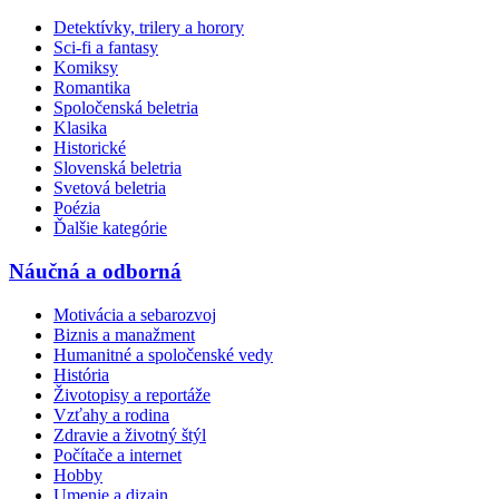
Detektívky, trilery a horory
Sci-fi a fantasy
Komiksy
Romantika
Spoločenská beletria
Klasika
Historické
Slovenská beletria
Svetová beletria
Poézia
Ďalšie kategórie
Náučná a odborná
Motivácia a sebarozvoj
Biznis a manažment
Humanitné a spoločenské vedy
História
Životopisy a reportáže
Vzťahy a rodina
Zdravie a životný štýl
Počítače a internet
Hobby
Umenie a dizajn