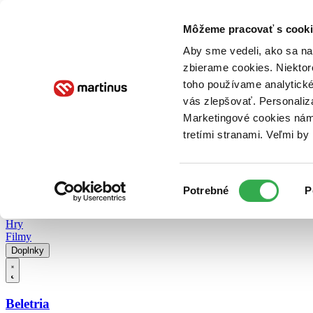
Doručenie
Kníhkupectvá
Knihovrátok
Poukážky
Knižný blog
Kontakt
Môžeme pracovať s cooki
Aby sme vedeli, ako sa na 
zbierame cookies. Niektor
E-knihy
Audioknihy
Hry
Filmy
Knihy
Doplnky
toho používame analytické
vás zlepšovať. Personaliz
Vyhľadávanie
Marketingové cookies nám 
tretími stranami. Veľmi b
Prihlásiť
Vyhľadávanie
Výber
Knihy
Potrebné
P
súhlasu
E-knihy
Audioknihy
Hry
Filmy
Doplnky
Beletria