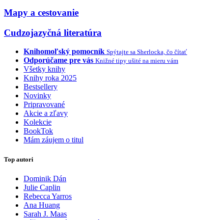
Mapy a cestovanie
Cudzojazyčná literatúra
Knihomoľský pomocník
Spýtajte sa Sherlocka, čo čítať
Odporúčame pre vás
Knižné tipy ušité na mieru vám
Všetky knihy
Knihy roka 2025
Bestsellery
Novinky
Pripravované
Akcie a zľavy
Kolekcie
BookTok
Mám záujem o titul
Top autori
Dominik Dán
Julie Caplin
Rebecca Yarros
Ana Huang
Sarah J. Maas