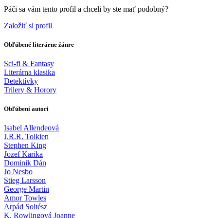
Páči sa vám tento profil a chceli by ste mať podobný?
Založiť si profil
Obľúbené literárne žánre
Sci-fi & Fantasy
Literárna klasika
Detektívky
Trilery & Horory
Obľúbení autori
Isabel Allendeová
J.R.R. Tolkien
Stephen King
Jozef Karika
Dominik Dán
Jo Nesbo
Stieg Larsson
George Martin
Amor Towles
Arpád Soltész
K. Rowlingová Joanne