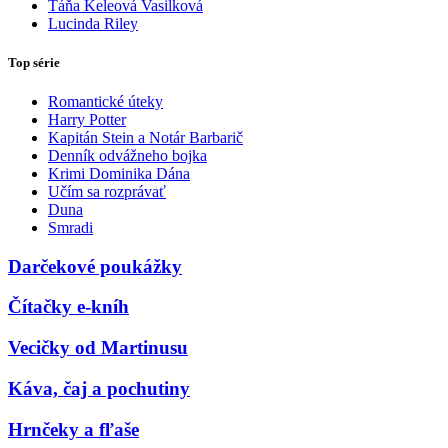
Táňa Keleová Vasilková
Lucinda Riley
Top série
Romantické úteky
Harry Potter
Kapitán Stein a Notár Barbarič
Denník odvážneho bojka
Krimi Dominika Dána
Učím sa rozprávať
Duna
Smradi
Darčekové poukážky
Čítačky e-kníh
Vecičky od Martinusu
Káva, čaj a pochutiny
Hrnčeky a fľaše