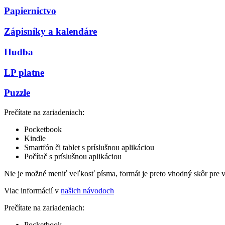
Papiernictvo
Zápisníky a kalendáre
Hudba
LP platne
Puzzle
Prečítate na zariadeniach:
Pocketbook
Kindle
Smartfón či tablet s príslušnou aplikáciou
Počítač s príslušnou aplikáciou
Nie je možné meniť veľkosť písma, formát je preto vhodný skôr pre 
Viac informácií v
našich návodoch
Prečítate na zariadeniach:
Pocketbook