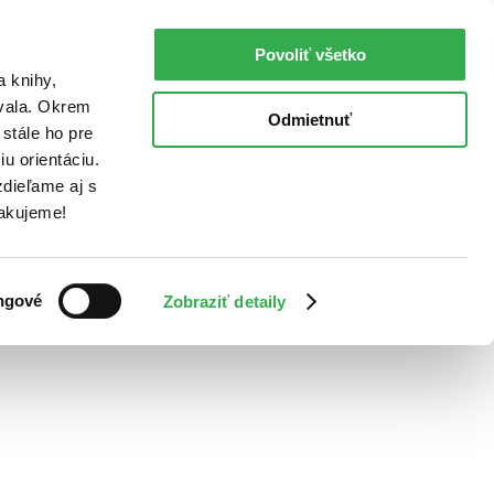
Povoliť všetko
a knihy,
ovala. Okrem
Odmietnuť
stále ho pre
u orientáciu.
dieľame aj s
Ďakujeme!
ngové
Zobraziť detaily