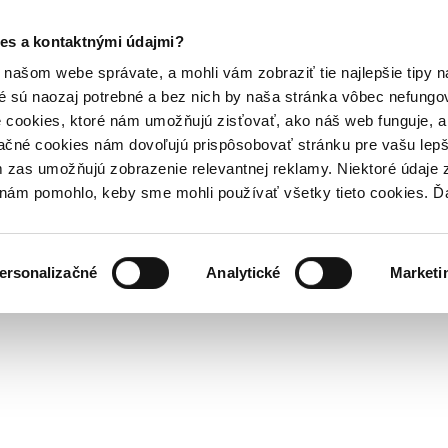
es a kontaktnými údajmi?
našom webe správate, a mohli vám zobraziť tie najlepšie tipy n
é sú naozaj potrebné a bez nich by naša stránka vôbec nefung
 cookies, ktoré nám umožňujú zisťovať, ako náš web funguje, a 
ačné cookies nám dovoľujú prispôsobovať stránku pre vašu lepši
zas umožňujú zobrazenie relevantnej reklamy. Niektoré údaje z
y nám pomohlo, keby sme mohli používať všetky tieto cookies. 
ersonalizačné
Analytické
Marketi